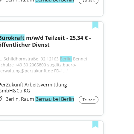
Vollzeit
Bürokraft
 m/w/d Teilzeit - 25,34 € - 
öffentlicher Dienst
"...Schildhornstraße. 92 12163 
Berlin
 Bennet 
Schulze +49 30 2065800 steglitz.buero-
verwaltung@perzukunft.de FD-1..."
PerZukunft Arbeitsvermittlung 
GmbH&Co.KG
Berlin, Raum
Bernau bei Berlin
Teilzeit