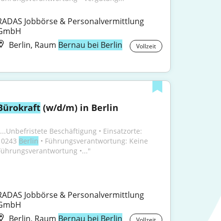
RADAS Jobbörse & Personalvermittlung 
GmbH
Berlin, Raum
Bernau bei Berlin
Vollzeit
Bürokraft
 (w/d/m) in Berlin
"...Unbefristete Beschäftigung • Einsatzorte: 
10243 
Berlin
 • Führungsverantwortung: Keine 
Führungsverantwortung •..."
RADAS Jobbörse & Personalvermittlung 
GmbH
Berlin, Raum
Bernau bei Berlin
Vollzeit