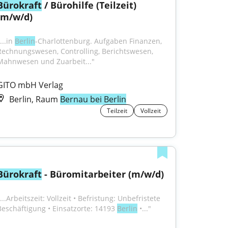
Bürokraft
 / Bürohilfe (Teilzeit) 
(m/w/d)
...in 
Berlin
-Charlottenburg. Aufgaben Finanzen, 
Rechnungswesen, Controlling, Berichtswesen, 
Mahnwesen und Zuarbeit..."
GITO mbH Verlag
Berlin, Raum
Bernau bei Berlin
Teilzeit
Vollzeit
Bürokraft
 - Büromitarbeiter (m/w/d)
...Arbeitszeit: Vollzeit • Befristung: Unbefristete 
Beschäftigung • Einsatzorte: 14193 
Berlin
 •..."