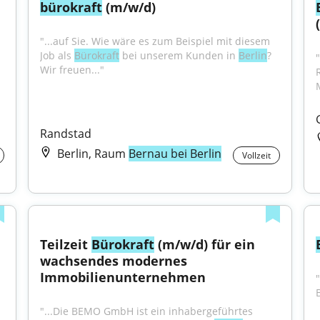
bürokraft
 (m/w/d)
"...auf Sie. Wie wäre es zum Beispiel mit diesem 
Job als 
Bürokraft
 bei unserem Kunden in 
Berlin
? 
"
Wir freuen..."
Randstad
Berlin, Raum
Bernau bei Berlin
Vollzeit
Teilzeit 
Bürokraft
 (m/w/d) für ein 
wachsendes modernes 
Immobilienunternehmen
"
"...Die BEMO GmbH ist ein inhabergeführtes 