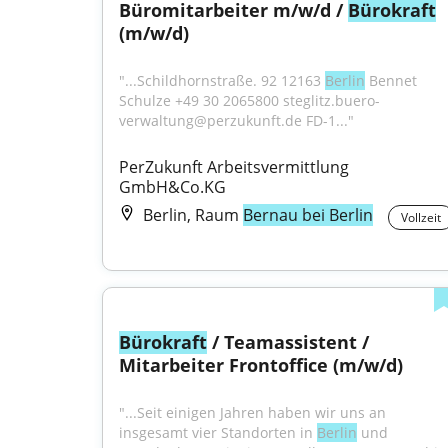
Büromitarbeiter m/w/d / 
Bürokraft
(m/w/d)
"...Schildhornstraße. 92 12163 
Berlin
 Bennet 
Schulze +49 30 2065800 steglitz.buero-
verwaltung@perzukunft.de FD-1..."
PerZukunft Arbeitsvermittlung 
GmbH&Co.KG
Berlin, Raum
Bernau bei Berlin
Vollzeit
Bürokraft
 / Teamassistent / 
Mitarbeiter Frontoffice (m/w/d)
"...Seit einigen Jahren haben wir uns an 
insgesamt vier Standorten in 
Berlin
 und 