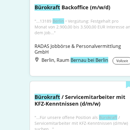
Bürokraft
 Backoffice (m/w/d)
"...13189 
Berlin
 • Vergütung: Festgehalt pro 
Monat von 2.900,00 bis 3.500,00 EUR Interesse an
dem Job..."
RADAS Jobbörse & Personalvermittlung 
GmbH
Berlin, Raum
Bernau bei Berlin
Vollzeit
Bürokraft
 / Servicemitarbeiter mit 
KFZ-Kenntnissen (d/m/w)
"...Für unsere offene Position als 
Bürokraft
 / 
Servicemitarbeiter mit KFZ-Kenntnissen (d/m/w) 
suchen..."