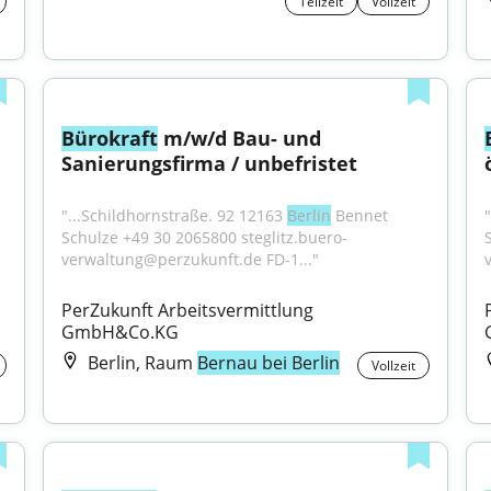
Teilzeit
Vollzeit
Bürokraft
 m/w/d Bau- und 
Sanierungsfirma / unbefristet
"...Schildhornstraße. 92 12163 
Berlin
 Bennet 
Schulze +49 30 2065800 steglitz.buero-
verwaltung@perzukunft.de FD-1..."
PerZukunft Arbeitsvermittlung 
GmbH&Co.KG
Berlin, Raum
Bernau bei Berlin
Vollzeit