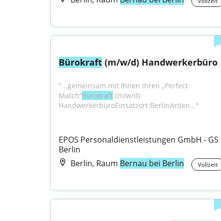
Vollzeit
Bürokraft
 (m/w/d) Handwerkerbüro
"...gemeinsam mit Ihnen Ihren „Perfect 
Match“
Bürokraft
 (m⁠/⁠w⁠/⁠d) 
HandwerkerbüroEinsatzort:BerlinArt(en..."
EPOS Personaldienstleistungen GmbH - GS 
Berlin
Berlin, Raum
Bernau bei Berlin
Vollzeit