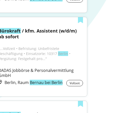
Bürokraft
 / kfm. Assistent (w/d/m) 
ab sofort
...Vollzeit • Befristung: Unbefristete 
Beschäftigung • Einsatzorte: 10317 
Berlin
 • 
Vergütung: Festgehalt pro..."
RADAS Jobbörse & Personalvermittlung 
GmbH
Berlin, Raum
Bernau bei Berlin
Vollzeit