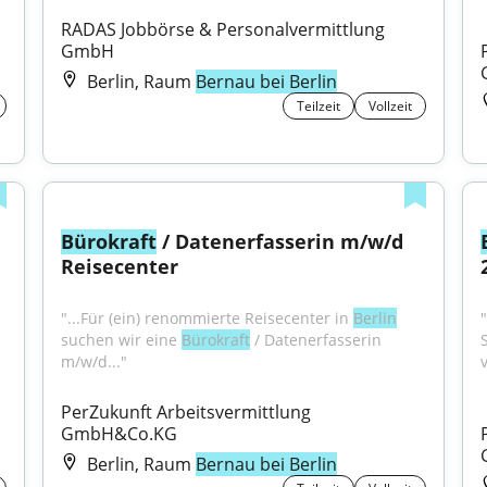
RADAS Jobbörse & Personalvermittlung 
GmbH
Berlin, Raum
Bernau bei Berlin
Teilzeit
Vollzeit
Bürokraft
 / Datenerfasserin m/w/d 
Reisecenter
"...Für (ein) renommierte Reisecenter in 
Berlin
suchen wir eine 
Bürokraft
 / Datenerfasserin 
m/w/d..."
PerZukunft Arbeitsvermittlung 
GmbH&Co.KG
Berlin, Raum
Bernau bei Berlin