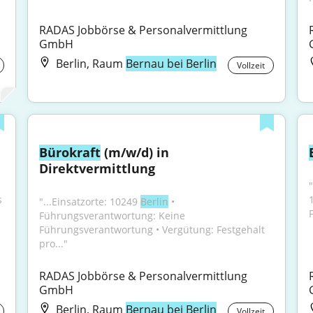
RADAS Jobbörse & Personalvermittlung 
GmbH
Berlin, Raum
Bernau bei Berlin
Vollzeit
Bürokraft
 (m/w/d) in 
Direktvermittlung
 
"...Einsatzorte: 10249 
Berlin
 • 
Führungsverantwortung: Keine 
Führungsverantwortung • Vergütung: Festgehalt 
pro..."
RADAS Jobbörse & Personalvermittlung 
GmbH
Berlin, Raum
Bernau bei Berlin
Vollzeit