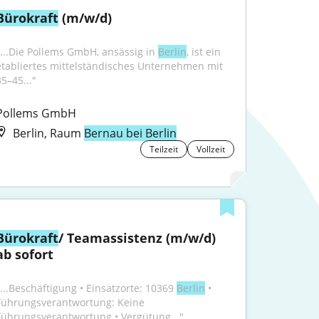
Bürokraft
 (m/w/d)
"...Die Pollems GmbH, ansässig in 
Berlin
, ist ein 
etabliertes mittelständisches Unternehmen mit 
5–45..."
Pollems GmbH
Berlin, Raum
Bernau bei Berlin
Teilzeit
Vollzeit
Bürokraft
/ Teamassistenz (m/w/d) 
ab sofort
"...Beschäftigung • Einsatzorte: 10369 
Berlin
 • 
Führungsverantwortung: Keine 
Führungsverantwortung • Vergütung..."