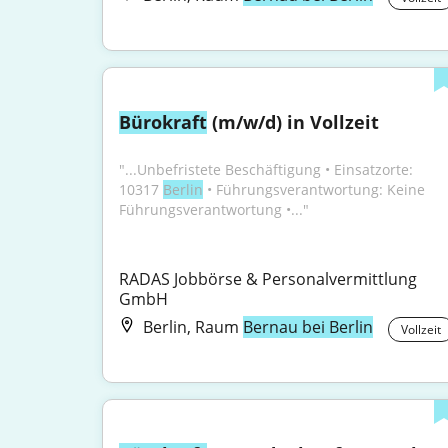
Bürokraft
 (m/w/d) in Vollzeit
"...Unbefristete Beschäftigung • Einsatzorte: 
10317 
Berlin
 • Führungsverantwortung: Keine 
Führungsverantwortung •..."
RADAS Jobbörse & Personalvermittlung 
GmbH
Berlin, Raum
Bernau bei Berlin
Vollzeit