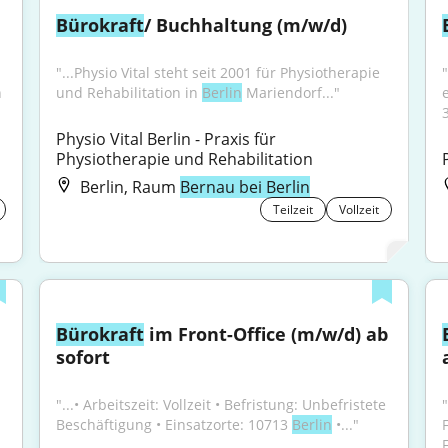
Bürokraft
/ Buchhaltung (m/w/d)
"...Physio Vital steht seit 2001 für Physiotherapie 
 
und Rehabilitation in 
Berlin
 Mariendorf..."
3
Physio Vital Berlin - Praxis für 
Physiotherapie und Rehabilitation
Berlin, Raum
Bernau bei Berlin
Teilzeit
Vollzeit
Bürokraft
 im Front-Office (m/w/d) ab 
sofort
"...• Arbeitszeit: Vollzeit • Befristung: Unbefristete 
Beschäftigung • Einsatzorte: 10713 
Berlin
 •..."