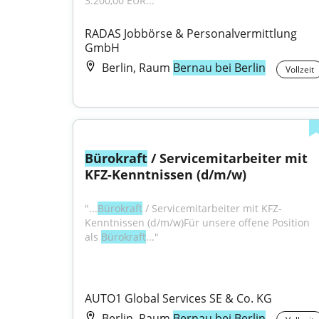
3.200,00 EUR..."
RADAS Jobbörse & Personalvermittlung 
GmbH
Berlin, Raum
Bernau bei Berlin
Vollzeit
Bürokraft
 / Servicemitarbeiter mit 
KFZ-Kenntnissen (d/m/w)
"...
Bürokraft
 / Servicemitarbeiter mit KFZ-
Kenntnissen (d/m/w)Für unsere offene Position 
als 
Bürokraft
..."
AUTO1 Global Services SE & Co. KG
Berlin, Raum
Bernau bei Berlin