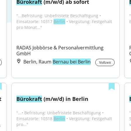
Bürokraft
 (m/w/d) ab sofort
"...Befristung: Unbefristete Beschäftigung • 
"
Einsatzorte: 10317 
Berlin
 • Vergütung: Festgehalt 
pro Monat..."
RADAS Jobbörse & Personalvermittlung 
GmbH
Berlin, Raum
Bernau bei Berlin
Vollzeit
 
Bürokraft
 (m/w/d) in Berlin
"...• Befristung: Unbefristete Beschäftigung • 
Einsatzorte: 10318 
Berlin
 • Vergütung: Festgehalt 
pro..."
 