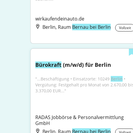
wirkaufendeinauto.de
Berlin, Raum
Bernau bei Berlin
Vollzeit
Bürokraft
 (m/w/d) für Berlin
"...Beschäftigung • Einsatzorte: 10249 
Berlin
 • 
Vergütung: Festgehalt pro Monat von 2.670,00 bis
3.370,00 EUR..."
RADAS Jobbörse & Personalvermittlung 
GmbH
Berlin, Raum
Bernau bei Berlin
Vollzeit