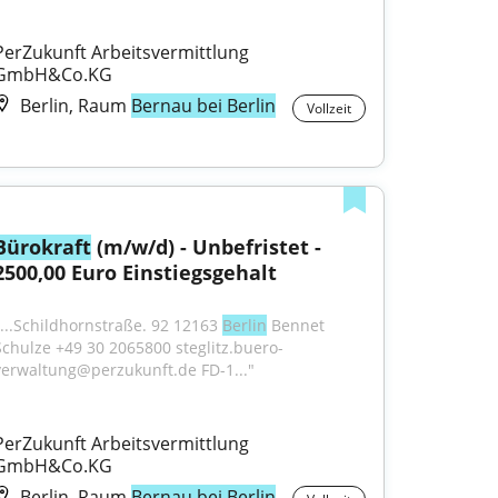
PerZukunft Arbeitsvermittlung 
GmbH&Co.KG
Berlin, Raum
Bernau bei Berlin
Vollzeit
Bürokraft
 (m/w/d) - Unbefristet - 
2500,00 Euro Einstiegsgehalt
"...Schildhornstraße. 92 12163 
Berlin
 Bennet 
Schulze +49 30 2065800 steglitz.buero-
verwaltung@perzukunft.de FD-1..."
PerZukunft Arbeitsvermittlung 
GmbH&Co.KG
Berlin, Raum
Bernau bei Berlin