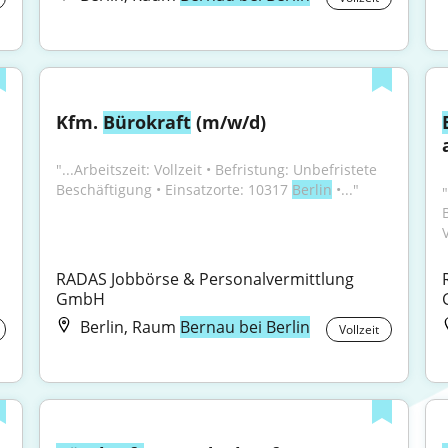
Kfm. 
Bürokraft
 (m/w/d)
"...Arbeitszeit: Vollzeit • Befristung: Unbefristete 
Beschäftigung • Einsatzorte: 10317 
Berlin
 •..."
"
RADAS Jobbörse & Personalvermittlung 
GmbH
Berlin, Raum
Bernau bei Berlin
Vollzeit