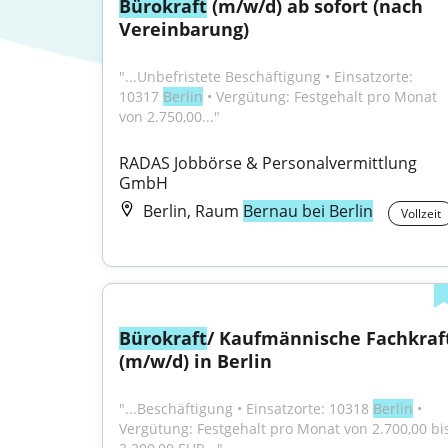
Bürokraft
 (m/w/d) ab sofort (nach 
Vereinbarung)
"...Unbefristete Beschäftigung • Einsatzorte: 
10317 
Berlin
 • Vergütung: Festgehalt pro Monat 
von 2.750,00..."
RADAS Jobbörse & Personalvermittlung 
GmbH
Berlin, Raum
Bernau bei Berlin
Vollzeit
Bürokraft
/ Kaufmännische Fachkraft
(m/w/d) in Berlin
"...Beschäftigung • Einsatzorte: 10318 
Berlin
 • 
Vergütung: Festgehalt pro Monat von 2.700,00 bis