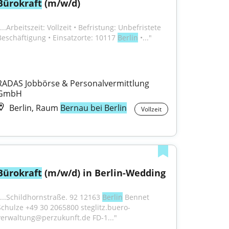
Bürokraft
 (m/w/d)
...Arbeitszeit: Vollzeit • Befristung: Unbefristete 
Beschäftigung • Einsatzorte: 10117 
Berlin
 •..."
RADAS Jobbörse & Personalvermittlung 
GmbH
Berlin, Raum
Bernau bei Berlin
Vollzeit
Bürokraft
 (m/w/d) in Berlin-Wedding
"...Schildhornstraße. 92 12163 
Berlin
 Bennet 
Schulze +49 30 2065800 steglitz.buero-
verwaltung@perzukunft.de FD-1..."