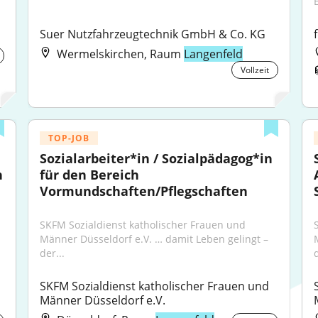
Suer Nutzfahrzeugtechnik GmbH & Co. KG
Wermelskirchen, Raum
Langenfeld
Vollzeit
TOP-JOB
Sozialarbeiter*in / Sozialpädagog*in 
n
für den Bereich 
Vormundschaften/Pflegschaften
SKFM Sozialdienst katholischer Frauen und 
Männer Düsseldorf e.V. … damit Leben gelingt – 
der...
d
SKFM Sozialdienst katholischer Frauen und 
Männer Düsseldorf e.V.