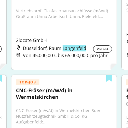
S
Vertriebsprofi Glasfaserhausanschlüsse (m/w/d) 
Großraum Unna Arbeitsort: Unna, Bielefeld,...
2locate GmbH
Düsseldorf, Raum
Langenfeld
Vollzeit
r
Von 45.000,00 € bis 65.000,00 € pro Jahr
TOP-JOB
CNC-Fräser (m/w/d) in 
Wermelskirchen
CNC-Fräser (m/w/d) in Wermelskirchen Suer 
Nutzfahrzeugtechnik GmbH & Co. KG 
 
Aufgabenfeld:...