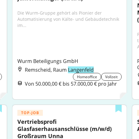
Die Wurm-Gruppe gehört als Pionier der 
Automatisierung von Kälte- und Gebäudetechnik 
im...
P
Wurm Beteiligungs GmbH
Remscheid, Raum
Langenfeld
Homeoffice
Vollzeit
Von 50.000,00 € bis 57.000,00 € pro Jahr
TOP-JOB
Vertriebsprofi 
Glasfaserhausanschlüsse (m/w/d) 
Großraum Unna