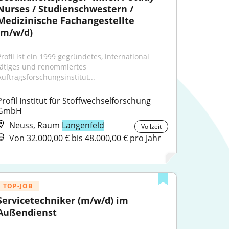
Nurses / Studienschwestern / 
Medizinische Fachangestellte 
(m/w/d)
rofil ist ein 1999 gegründetes, international 
tätiges und renommiertes 
Auftragsforschungsinstitut...
Profil Institut für Stoffwechselforschung 
GmbH
Neuss, Raum
Langenfeld
Vollzeit
Von 32.000,00 € bis 48.000,00 € pro Jahr
TOP-JOB
Servicetechniker (m/w/d) im 
Außendienst