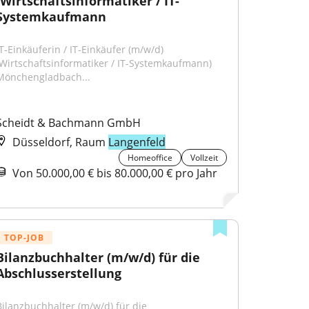
(Wirtschaftsinformatiker / IT-
Systemkaufmann
IT-Einkäuferin / IT-Einkäufer (m/w/d) 
(Wirtschaftsinformatiker / IT-Systemkaufmann) 
Mönchengladbach...
Scheidt & Bachmann GmbH
Düsseldorf, Raum
Langenfeld
Homeoffice
Vollzeit
Von 50.000,00 € bis 80.000,00 € pro Jahr
TOP-JOB
Bilanzbuchhalter (m/w/d) für die 
Abschlusserstellung
Bilanzbuchhalter (m/w/d) für die 