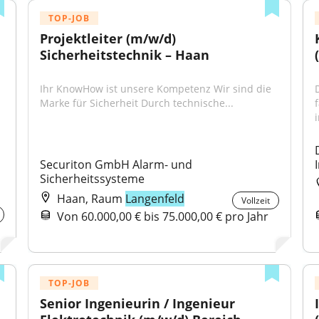
TOP-JOB
Projektleiter (m/w/d) 
Sicherheitstechnik – Haan
Ihr KnowHow ist unsere Kompetenz Wir sind die 
Marke für Sicherheit Durch technische...
i
Securiton GmbH Alarm- und 
Sicherheitssysteme
Haan, Raum
Langenfeld
Vollzeit
Von 60.000,00 € bis 75.000,00 € pro Jahr
TOP-JOB
Senior Ingenieurin / Ingenieur 