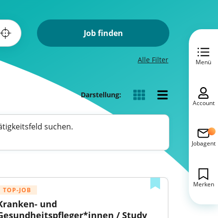
Job finden
Alle Filter
Menü
Darstellung:
Account
tigkeitsfeld suchen.
Jobagent
Merken
TOP-JOB
Kranken- und 
Gesundheitspfleger*innen / Study 