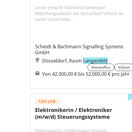
Junior (m/w/d) Salesforce Developer 
Mönchengladbach bei Düsseldorf Vollzeit ab 
sofort unbefristet...
Scheidt & Bachmann Signalling Systems 
GmbH
Düsseldorf, Raum
Langenfeld
Homeoffice
Vollzeit
Von 42.000,00 € bis 52.000,00 € pro Jahr
TOP-JOB
Elektronikerin / Elektroniker 
(m/w/d) Steuerungssysteme
Elektronikerin / Elektroniker (m/w/d) 