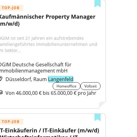
TOP-JOB
Kaufmännischer Property Manager 
(m/w/d)
DGIM ist seit 21 Jahren ein aufstrebendes 
familiengeführtes Immobilienunternehmen und 
m Sektor...
DGIM Deutsche Gesellschaft für 
Immobilienmanagement mbH
Düsseldorf, Raum
Langenfeld
Homeoffice
Vollzeit
Von 46.000,00 € bis 65.000,00 € pro Jahr
TOP-JOB
IT-Einkäuferin / IT-Einkäufer (m/w/d) 