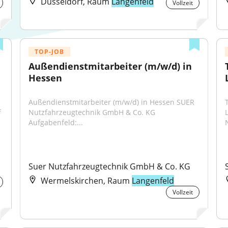
Düsseldorf, Raum
Langenfeld
Vollzeit
TOP-JOB
Außendienstmitarbeiter (m/w/d) in 
Hessen
Außendienstmitarbeiter (m/w/d) in Hessen SUER 
 
Nutzfahrzeugtechnik GmbH & Co. KG 
Aufgabenfeld:...
Suer Nutzfahrzeugtechnik GmbH & Co. KG
Wermelskirchen, Raum
Langenfeld
Vollzeit