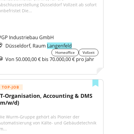
Abschlusserstellung Düsseldorf Vollzeit ab sofort 
nbefristet Die...
VGP Industriebau GmbH
Düsseldorf, Raum
Langenfeld
Homeoffice
Vollzeit
Von 50.000,00 € bis 70.000,00 € pro Jahr
TOP-JOB
IT-Organisation, Accounting & DMS 
(m/w/d)
Die Wurm-Gruppe gehört als Pionier der 
Automatisierung von Kälte- und Gebäudetechnik 
m...