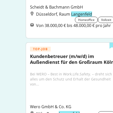
Scheidt & Bachmann GmbH
Düsseldorf, Raum
Langenfeld
Homeoffice
Vollzeit
Von 38.000,00 € bis 48.000,00 € pro Jahr
TOP-JOB
Kundenbetreuer (m/w/d) im 
Außendienst für den Großraum Köl
Bei WERO – Best in Work.Life.Safety. – dreht sich 
alles um den Schutz und Erhalt der Gesundheit 
von...
Wero GmbH & Co. KG