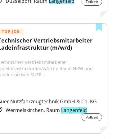
Düsseldorf, Raum
Langenfeld
Teilzeit
TOP-JOB
Technischer Vertriebsmitarbeiter 
Ladeinfrastruktur (m/w/d)
Technischer Vertriebsmitarbeiter 
Ladeinfrastruktur (m/w/d) Im Raum NRW und 
Niedersachsen SUER...
Suer Nutzfahrzeugtechnik GmbH & Co. KG
Wermelskirchen, Raum
Langenfeld
Vollzeit