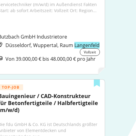
Servicetechniker (m/w/d) im Außendienst Fakten 
tart: ab sofort Arbeitszeit: Vollzeit Ort: Region...
Butzbach GmbH Industrietore
Düsseldorf, Wuppertal, Raum
Langenfeld
Vollzeit
Von 39.000,00 € bis 48.000,00 € pro Jahr
TOP-JOB
Bauingenieur / CAD-Konstrukteur 
für Betonfertigteile / Halbfertigteile 
(m/w/d)
Die fdu GmbH & Co. KG ist Deutschlands größter 
Anbieter von Elementdecken und 