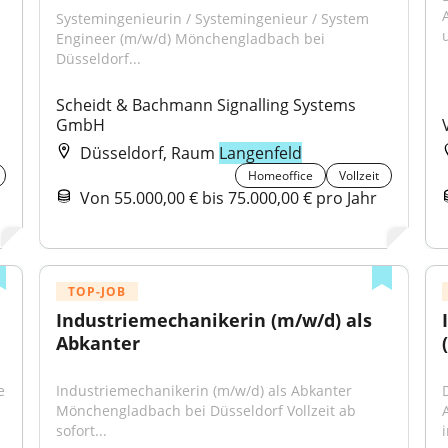
Systemingenieurin / Systemingenieur / System 
u
Engineer (m/w/d) Mönchengladbach bei 
Düsseldorf...
Scheidt & Bachmann Signalling Systems 
GmbH
Düsseldorf, Raum
Langenfeld
Homeoffice
Vollzeit
Von 55.000,00 € bis 75.000,00 € pro Jahr
TOP-JOB
Industriemechanikerin (m/w/d) als 
Abkanter
 
Industriemechanikerin (m/w/d) als Abkanter 
Mönchengladbach bei Düsseldorf Vollzeit ab 
sofort...
i