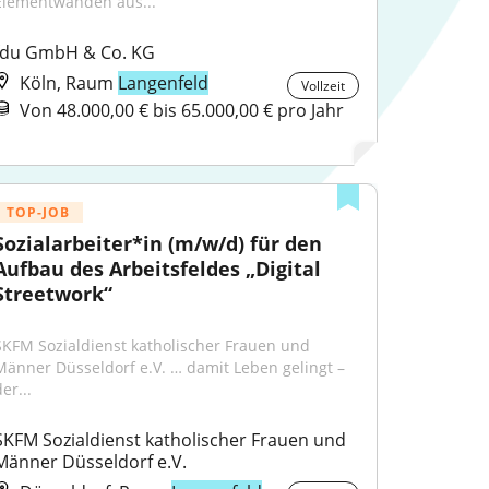
Elementwänden aus...
fdu GmbH & Co. KG
Köln, Raum
Langenfeld
Vollzeit
Von 48.000,00 € bis 65.000,00 € pro Jahr
TOP-JOB
Sozialarbeiter*in (m/w/d) für den 
Aufbau des Arbeitsfeldes „Digital 
Streetwork“
SKFM Sozialdienst katholischer Frauen und 
Männer Düsseldorf e.V. … damit Leben gelingt – 
er...
SKFM Sozialdienst katholischer Frauen und 
Männer Düsseldorf e.V.