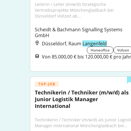
Leiterin / Leiter (m/w/d) Strategische 
Vertriebsprojekte Mönchengladbach bei 
Düsseldorf Vollzeit ab...
Scheidt & Bachmann Signalling Systems 
GmbH
Düsseldorf, Raum
Langenfeld
Homeoffice
Vollzeit
Von 85.000,00 € bis 120.000,00 € pro Jah
TOP-JOB
Technikerin / Techniker (m/w/d) als 
Junior Logistik Manager 
International
Technikerin / Techniker (m/w/d) als Junior Logistik
Manager International Mönchengladbach bei...