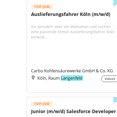
TOP-JOB
Auslieferungsfahrer Köln (m/w/d)
Sie sprudeln über vor Motivation und suchen 
eine passende Firma? Auslieferungsfahrer Köln 
(m/w/d)...
Carbo Kohlensäurewerke GmbH & Co. KG
Köln, Raum
Langenfeld
Vollzeit
TOP-JOB
Junior (m/w/d) Salesforce Developer