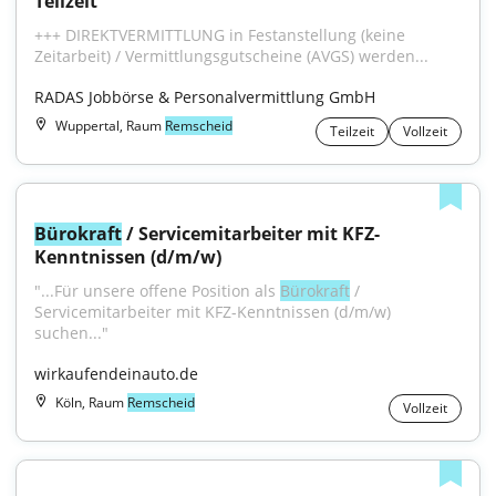
Teilzeit
+++ DIREKTVERMITTLUNG in Festanstellung (keine 
Zeitarbeit) / Vermittlungsgutscheine (AVGS) werden...
RADAS Jobbörse & Personalvermittlung GmbH
Wuppertal, Raum
Remscheid
Teilzeit
Vollzeit
Bürokraft
 / Servicemitarbeiter mit KFZ-
Kenntnissen (d/m/w)
"...Für unsere offene Position als 
Bürokraft
 / 
Servicemitarbeiter mit KFZ-Kenntnissen (d/m/w) 
suchen..."
wirkaufendeinauto.de
Köln, Raum
Remscheid
Vollzeit