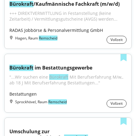
Bürokraft
/Kaufmännische Fachkraft (m/w/d)
+++ DIREKTVERMITTLUNG in Festanstellung (keine 
Zeitarbeit) / Vermittlungsgutscheine (AVGS) werden...
RADAS Jobbörse & Personalvermittlung GmbH
Hagen, Raum
Remscheid
Vollzeit
Bürokraft
 im Bestattungsgewerbe
"...Wir suchen eine 
Bürokraft
 Mit Berufserfahrung M/w,. 
ab 18 J Mit Berufserfahrung Bestattungen..."
Bestattungen
Sprockhövel, Raum
Remscheid
Vollzeit
Umschulung zur 