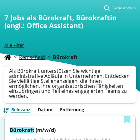
Suche ändern
7
Jobs als Bürokraft, Bürokraftin
(engl.: Office Assistant)
Alle Filter
>
Remscheid
>
Bürokraft
Als Bürokraft unterstützen Sie wichtige
administrative Abläufe in Unternehmen. Entdecken
Sie vielfältige Stellenanzeigen, die Ihnen
ermöglichen, Ihre organisatorischen Fähigkeiten
einzubringen und Teil eines engagierten Teams zu
werden.
Relevanz
Datum
Entfernung
Bürokraft
 (m/w/d)
"...Arbeitszeit: Vollzeit • Befristung: Unbefristete 