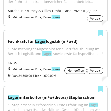
der Ruhr ist ein traditionsreicher Familienbetrieb...
Autohaus Krumey & Gilles GmbH Land Rover & Jaguar
Mülheim an der Ruhr, Raum
Essen
Vollzeit
Fachkraft für 
Lager
logistik (m/w/d)
"...Sie mitbringenAbgeschlossene Berufsausbildung im 
Bereich Logistik und 
Lager
, sowie erste fachspezifische..."
KNDS
Mülheim an der Ruhr, Raum
Essen
Homeoffice
Vollzeit
Von 24.500,00 € bis 44.600,00 €
Lager
mitarbeiter (m/w/divers) Staplerschein
"...Staplerschein erforderlich Erste Erfahrung im 
Lager
wünschenswertHandwerkliches GeschickDas bieten wir 