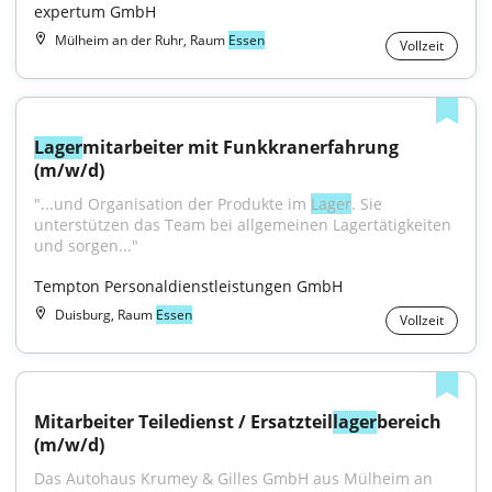
expertum GmbH
Mülheim an der Ruhr, Raum
Essen
Vollzeit
Lager
mitarbeiter mit Funkkranerfahrung 
(m/w/d)
"...und Organisation der Produkte im 
Lager
. Sie 
unterstützen das Team bei allgemeinen Lagertätigkeiten 
und sorgen..."
Tempton Personaldienstleistungen GmbH
Duisburg, Raum
Essen
Vollzeit
Mitarbeiter Teiledienst / Ersatzteil
lager
bereich 
(m/w/d)
Das Autohaus Krumey & Gilles GmbH aus Mülheim an 