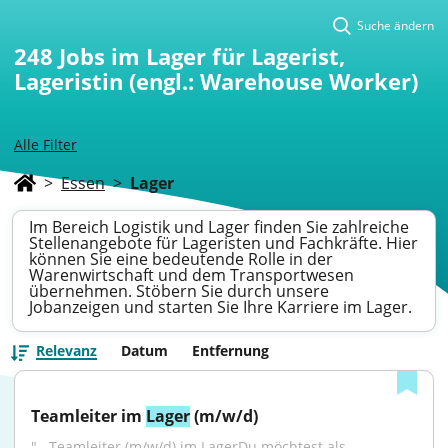
Suche ändern
248
Jobs im Lager für Lagerist,
Lageristin (engl.: Warehouse Worker)
Alle Filter
>
Essen
>
Lager
Im Bereich Logistik und Lager finden Sie zahlreiche
Stellenangebote für Lageristen und Fachkräfte. Hier
können Sie eine bedeutende Rolle in der
Warenwirtschaft und dem Transportwesen
übernehmen. Stöbern Sie durch unsere
Jobanzeigen und starten Sie Ihre Karriere im Lager.
Relevanz
Datum
Entfernung
Teamleiter im 
Lager
 (m/w/d)
"...Teamleiter (m/w/d) im LagerDu möchtest als 