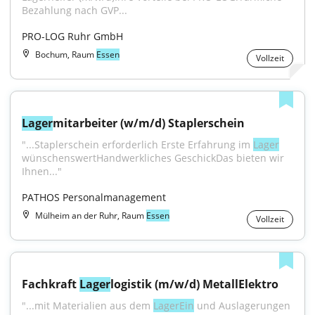
Bezahlung nach GVP...
PRO-LOG Ruhr GmbH
Bochum, Raum
Essen
Vollzeit
Lager
mitarbeiter (w/m/d) Staplerschein
"...Staplerschein erforderlich Erste Erfahrung im 
Lager
wünschenswertHandwerkliches GeschickDas bieten wir 
Ihnen..."
PATHOS Personalmanagement
Mülheim an der Ruhr, Raum
Essen
Vollzeit
Fachkraft 
Lager
logistik (m/w/d) MetallElektro
"...mit Materialien aus dem 
LagerEin
 und Auslagerungen 