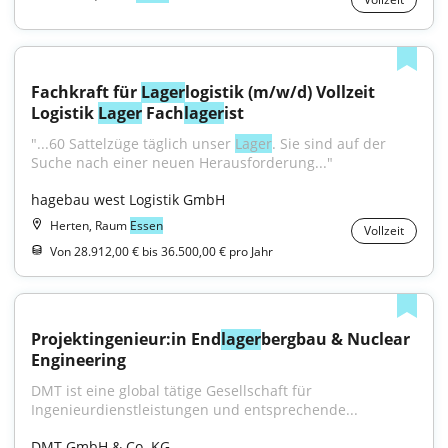
Fachkraft für 
Lager
logistik (m/w/d) Vollzeit 
Logistik 
Lager
 Fach
lager
ist
"...60 Sattelzüge täglich unser 
Lager
. Sie sind auf der 
Suche nach einer neuen Herausforderung..."
hagebau west Logistik GmbH
Herten, Raum
Essen
Vollzeit
Von 28.912,00 € bis 36.500,00 € pro Jahr
Projektingenieur:in End
lager
bergbau & Nuclear 
Engineering
DMT ist eine global tätige Gesellschaft für 
Ingenieurdienstleistungen und entsprechende...
DMT GmbH & Co. KG