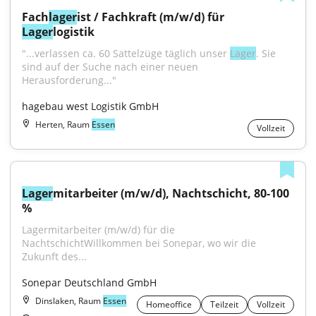
Fach
lager
ist / Fachkraft (m/w/d) für 
Lager
logistik
"...verlassen ca. 60 Sattelzüge täglich unser 
Lager
. Sie 
sind auf der Suche nach einer neuen 
Herausforderung..."
hagebau west Logistik GmbH
Herten, Raum
Essen
Vollzeit
Lager
mitarbeiter (m/w/d), Nachtschicht, 80-100 
%
Lagermitarbeiter (m/w/d) für die 
NachtschichtWillkommen bei Sonepar, wo wir die 
Zukunft des...
Sonepar Deutschland GmbH
Dinslaken, Raum
Essen
Homeoffice
Teilzeit
Vollzeit