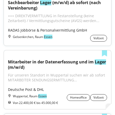
Sachbearbeiter 
Lager
 (m/w/d) ab sofort (nach 
Vereinbarung)
+++ DIREKTVERMITTLUNG in Festanstellung (keine 
Zeitarbeit) / Vermittlungsgutscheine (AVGS) werden...
RADAS Jobbörse & Personalvermittlung GmbH
Gelsenkirchen, Raum
Essen
Vollzeit
Mitarbeiter in der Datenerfassung und im 
Lager
(m/w/d)
Für unseren Standort in Wuppertal suchen wir ab sofort 
MITARBEITER SENDUNGSERMITTLUNG...
Deutsche Post & DHL
Wuppertal, Raum
Essen
Homeoffice
Vollzeit
Von 22.400,00 € bis 45.000,00 €