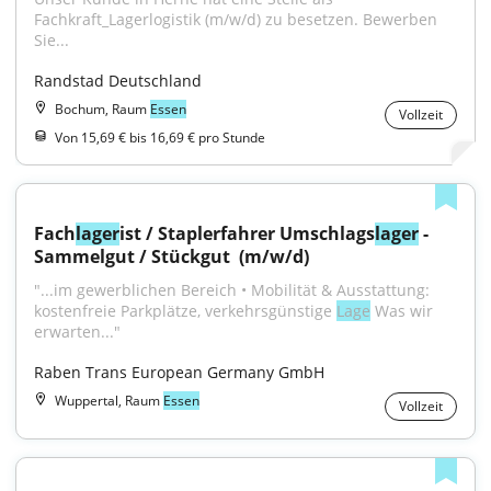
Fachkraft_Lagerlogistik (m/w/d) zu besetzen. Bewerben 
Sie...
Randstad Deutschland
Bochum, Raum
Essen
Vollzeit
Von 15,69 € bis 16,69 € pro Stunde
Fach
lager
ist / Staplerfahrer Umschlags
lager
 - 
Sammelgut / Stückgut ​ (m/w/d)
"...im gewerblichen Bereich • Mobilität & Ausstattung: 
kostenfreie Parkplätze, verkehrsgünstige 
Lage
 Was wir 
erwarten..."
Raben Trans European Germany GmbH
Wuppertal, Raum
Essen
Vollzeit