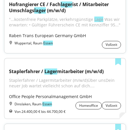
Hofrangierer CE / Fach
lager
ist / Mitarbeiter 
Umschlags
lager
 (m/w/d)
"...kostenfreie Parkplätze, verkehrsgünstige 
Lage
 Was wir 
erwarten: • Gültiger Führerschein CE mit Kennziffer 95..."
Raben Trans European Germany GmbH
Wuppertal, Raum
Essen
Vollzeit
Staplerfahrer / 
Lager
mitarbeiter (m/w/d)
Staplerfahrer / Lagermitarbeiter (m/w/d)Über unsDein 
neuer Job wartet vielleicht schon auf dich....
Office People Personalmanagement GmbH
Dinslaken, Raum
Essen
Homeoffice
Vollzeit
Von 24.400,00 € bis 44.700,00 €