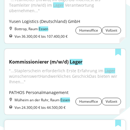
Teamleiter (m/w/d) im 
Lager
 Verantwortung 
übernehmen..."
Yusen Logistics (Deutschland) GmbH
Bottrop, Raum
Essen
Homeoffice
Vollzeit
Von 36.300,00 € bis 107.400,00 €
Kommissionierer (m/w/d) 
Lager
"...Staplerschein erforderlich Erste Erfahrung im 
Lager
wünschenswertHandwerkliches GeschickDas bieten wir 
Ihnen..."
PATHOS Personalmanagement
Mülheim an der Ruhr, Raum
Essen
Homeoffice
Vollzeit
Von 24.300,00 € bis 44.500,00 €