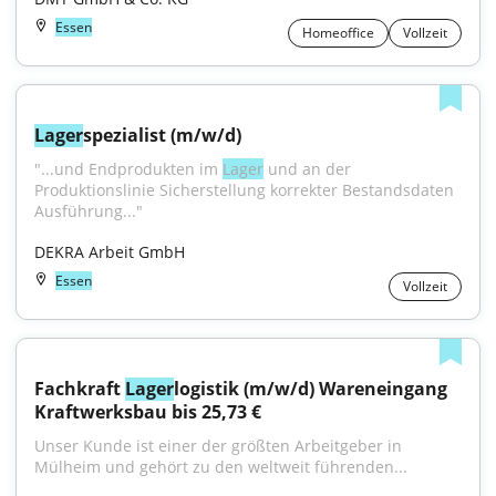
Essen
Homeoffice
Vollzeit
Lager
spezialist (m/w/d)
"...und Endprodukten im 
Lager
 und an der 
Produktionslinie Sicherstellung korrekter Bestandsdaten 
Ausführung..."
DEKRA Arbeit GmbH
Essen
Vollzeit
Fachkraft 
Lager
logistik (m/w/d) Wareneingang 
Kraftwerksbau bis 25,73 €
Unser Kunde ist einer der größten Arbeitgeber in 
Mülheim und gehört zu den weltweit führenden...