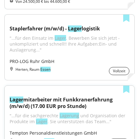
Von 24.500,00 € bis 44.600,00 €
Staplerfahrer (m/w/d) - 
Lager
logistik
"...für den Einsatz im 
Lager
. Bewerben Sie sich jetzt - 
unkompliziert und schnell!! Ihre Aufgaben:Ein- und 
Auslagerung..."
PRO-LOG Ruhr GmbH
Herten, Raum
Essen
Vollzeit
Lager
mitarbeiter mit Funkkranerfahrung 
(m/w/d) (17.00 EUR pro Stunde)
"...für die sachgerechte 
Lagerung
 und Organisation der 
Produkte im 
Lager
. Sie unterstützen das Team..."
Tempton Personaldienstleistungen GmbH