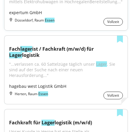
mittels Elektrohubwagen in HochregalenBereitstellung..."
expertum GmbH
Düsseldorf, Raum
Essen
Vollzeit
Fach
lager
ist / Fachkraft (m/w/d) für 
Lager
logistik
"...verlassen ca. 60 Sattelzüge täglich unser 
Lager
. Sie 
sind auf der Suche nach einer neuen 
Herausforderung..."
hagebau west Logistik GmbH
Herten, Raum
Essen
Vollzeit
Fachkraft für 
Lager
logistik (m/w/d)
Unser Kunde in Herne hat eine Stelle als 