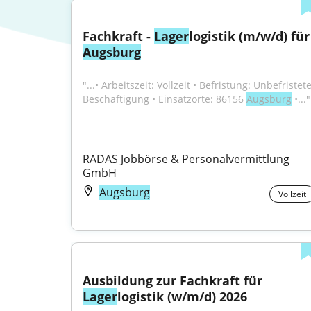
Fachkraft - 
Lager
logistik
Augsburg
"...• Arbeitszeit: Vollzeit • Befristung: Unbefristete
Beschäftigung • Einsatzorte: 86156 
Augsburg
 •..."
RADAS Jobbörse & Personalvermittlung 
GmbH
Augsburg
Vollzeit
Ausbildung zur Fachkraft für 
Lager
logistik (w/m/d) 2026