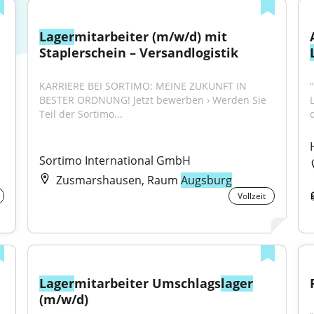
 (m/w/d) für 
Lager
mitarbeiter (m/w/d) mit 
Staplerschein – Versandlogistik
 
KARRIERE BEI SORTIMO: MEINE ZUKUNFT IN 
BESTER ORDNUNG! Jetzt bewerben › Werden Sie 
Teil der Sortimo...
Sortimo International GmbH
Zusmarshausen, Raum
Augsburg
Vollzeit
Lager
mitarbeiter Umschlags
lager
(m/w/d)