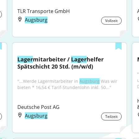
TLR Transporte GmbH
Augsburg
Vollzeit
Lager
mitarbeiter / 
Lager
helfer 
Spätschicht 20 Std. (m/w/d)
"...Werde Lagermitarbeiter in 
Augsburg
 Was wir 
bieten * 16,54 € Tarif-Stundenlohn inkl. 50..."
Deutsche Post AG
Augsburg
Teilzeit