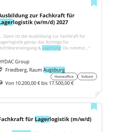
Ausbildung zur Fachkraft für 
Lager
logistik (w/m/d) 2027
"...Dann ist die Ausbildung zur Fachkraft für 
Lagerlogistik genau das Richtige für 
dich!Wareneingang & 
Lagerung
: Du nimmst..."
HYDAC Group
Friedberg, Raum
Augsburg
Homeoffice
Vollzeit
Von 10.200,00 € bis 17.500,00 €
Fachkraft für 
Lager
logistik (m/w/d)