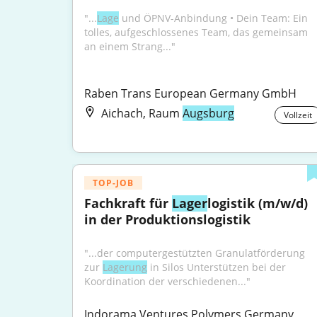
"...
Lage
 und ÖPNV-Anbindung • Dein Team: Ein 
tolles, aufgeschlossenes Team, das gemeinsam 
an einem Strang..."
Raben Trans European Germany GmbH
Aichach, Raum
Augsburg
Vollzeit
TOP-JOB
Fachkraft für 
Lager
logistik (m/w/d) 
in der Produktionslogistik
"...der computergestützten Granulatförderung 
zur 
Lagerung
 in Silos Unterstützen bei der 
Koordination der verschiedenen..."
Indorama Ventures Polymers Germany 