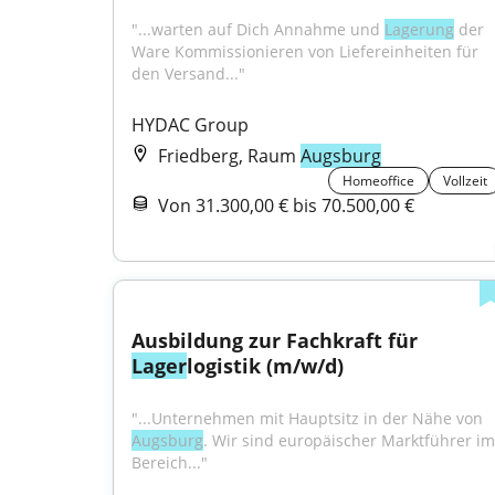
"...warten auf Dich Annahme und 
Lagerung
 der 
Ware Kommissionieren von Liefereinheiten für 
den Versand..."
HYDAC Group
Friedberg, Raum
Augsburg
Homeoffice
Vollzeit
Von 31.300,00 € bis 70.500,00 €
Ausbildung zur Fachkraft für 
Lager
logistik (m/w/d)
"...Unternehmen mit Hauptsitz in der Nähe von 
Augsburg
. Wir sind europäischer Marktführer im 
Bereich..."