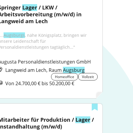
Springer 
Lager
 / LKW / 
Arbeitsvorbereitung (m/w/d) in 
Langweid am Lech
...
Augsburgs
, nähe Königsplatz, bringen wir 
unsere Leidenschaft für 
Personaldienstleistungen tagtäglich..."
Augusta Personaldienstleistungen GmbH
Langweid am Lech, Raum
Augsburg
Homeoffice
Vollzeit
Von 24.700,00 € bis 50.200,00 €
Mitarbeiter für Produktion / 
Lager
 / 
Instandhaltung (m/w/d)