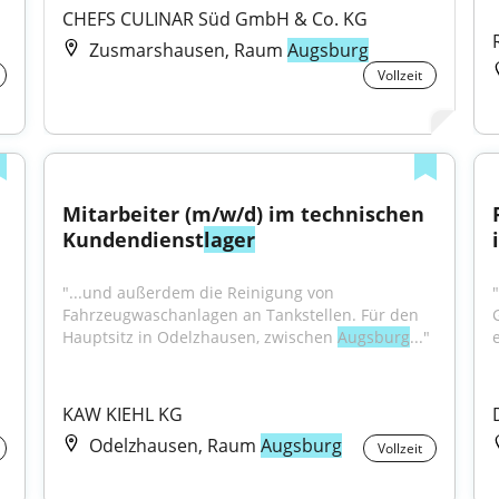
CHEFS CULINAR Süd GmbH & Co. KG
Zusmarshausen, Raum
Augsburg
Vollzeit
Mitarbeiter (m/w/d) im technischen 
Kundendienst
lager
"...und außerdem die Reinigung von 
Fahrzeugwaschanlagen an Tankstellen. Für den 
Hauptsitz in Odelzhausen, zwischen 
Augsburg
..."
KAW KIEHL KG
Odelzhausen, Raum
Augsburg
Vollzeit