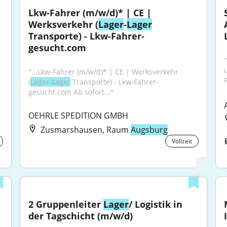
Lkw-Fahrer (m/w/d)* | CE | 
Werksverkehr (
Lager
-
Lager
Transporte) - Lkw-Fahrer-
gesucht.com
"
"...Lkw-Fahrer (m/w/d)* | CE | Werksverkehr 
(
Lager-Lager
 Transporte) - Lkw-Fahrer-
gesucht.com Ab sofort..."
OEHRLE SPEDITION GMBH
Zusmarshausen, Raum
Augsburg
Vollzeit
2 Gruppenleiter 
Lager
/ Logistik in 
der Tagschicht (m/w/d)