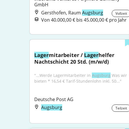
GmbH
Gersthofen, Raum
Augsburg
Vollzeit
Von 40.000,00 € bis 45.000,00 € pro Jahr
Lager
mitarbeiter / 
Lager
helfer 
Nachtschicht 20 Std. (m/w/d)
"...Werde Lagermitarbeiter in 
Augsburg
 Was wir 
bieten * 16,54 € Tarif-Stundenlohn inkl. 50..."
Deutsche Post AG
Augsburg
Teilzeit