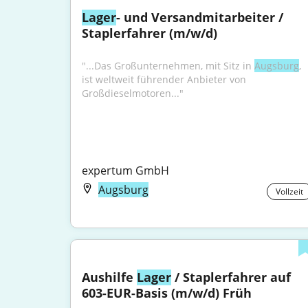
Lager
- und Versandmitarbeiter / 
Staplerfahrer (m/w/d)
"...Das Großunternehmen, mit Sitz in 
Augsburg
, 
ist weltweit führender Anbieter von 
Großdieselmotoren..."
expertum GmbH
Augsburg
Vollzeit
Aushilfe 
Lager
 / Staplerfahrer auf 
603-EUR-Basis (m/w/d) Früh