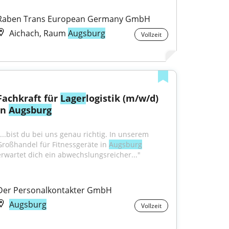
Raben Trans European Germany GmbH
Aichach, Raum
Augsburg
Vollzeit
Fachkraft für 
Lager
logistik (m/w/d) 
in 
Augsburg
"...bist du bei uns genau richtig. In unserem 
Großhandel für Fitnessgeräte in 
Augsburg
erwartet dich ein abwechslungsreicher..."
Der Personalkontakter GmbH
Augsburg
Vollzeit