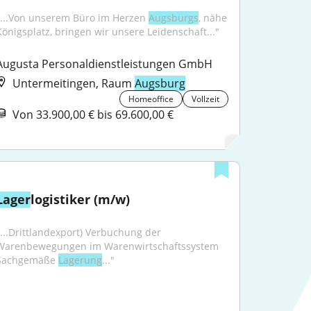
"...Von unserem Büro im Herzen 
Augsburgs
, nähe 
Königsplatz, bringen wir unsere Leidenschaft..."
Augusta Personaldienstleistungen GmbH
Untermeitingen, Raum
Augsburg
Homeoffice
Vollzeit
Von 33.900,00 € bis 69.600,00 €
Lager
logistiker (m/w)
"...Drittlandexport) Verbuchung der 
Warenbewegungen im Warenwirtschaftssystem 
Sachgemäße 
Lagerung
..."