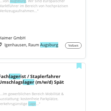
...von 
Augsburg
. Wir sind europäischer 
Marktführer im Bereich von hochpräzisen 
Werkzeugaufnahmen..."
Haimer GmbH
Igenhausen, Raum
Augsburg
Vollzeit
Fach
lager
ist / Staplerfahrer 
Umschlags
lager
 (m/w/d) Spät
"...im gewerblichen Bereich Mobilität & 
Ausstattung: kostenfreie Parkplätze, 
verkehrsgünstige 
Lage
..."