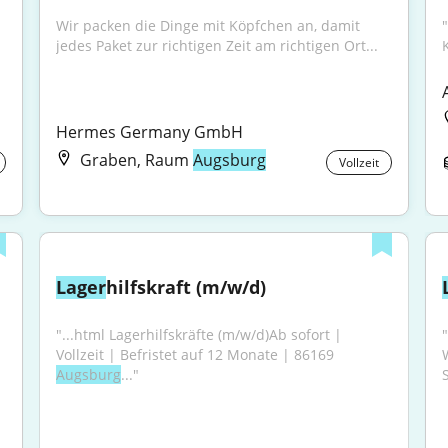
Wir packen die Dinge mit Köpfchen an, damit 
jedes Paket zur richtigen Zeit am richtigen Ort...
Hermes Germany GmbH
Graben, Raum
Augsburg
Vollzeit
Lager
hilfskraft (m/w/d)
"...html Lagerhilfskräfte (m/w/d)Ab sofort | 
Vollzeit | Befristet auf 12 Monate | 86169 
Augsburg
..."