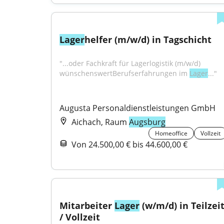
Lager
helfer (m/w/d) in Tagschicht
"...oder Fachkraft für Lagerlogistik (m/w/d) 
wünschenswertBerufserfahrungen im 
Lager
..."
Augusta Personaldienstleistungen GmbH
Aichach, Raum
Augsburg
Homeoffice
Vollzeit
Von 24.500,00 € bis 44.600,00 €
Mitarbeiter 
Lager
 (w/m/d) in Teilzeit
/ Vollzeit