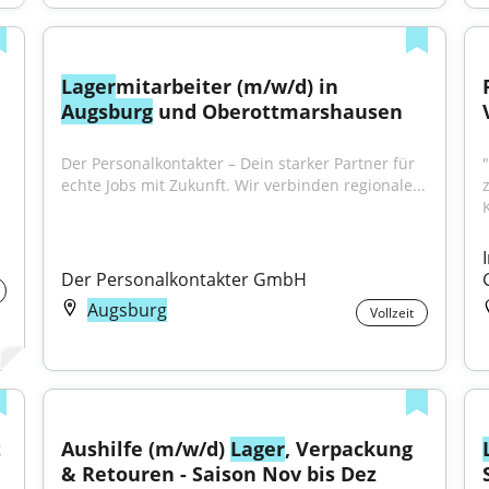
Lager
mitarbeiter (m/w/d) in 
Augsburg
 und Oberottmarshausen
Der Personalkontakter – Dein starker Partner für 
echte Jobs mit Zukunft. Wir verbinden regionale...
Der Personalkontakter GmbH
Augsburg
Vollzeit
 
Aushilfe (m/w/d) 
Lager
, Verpackung 
& Retouren - Saison Nov bis Dez