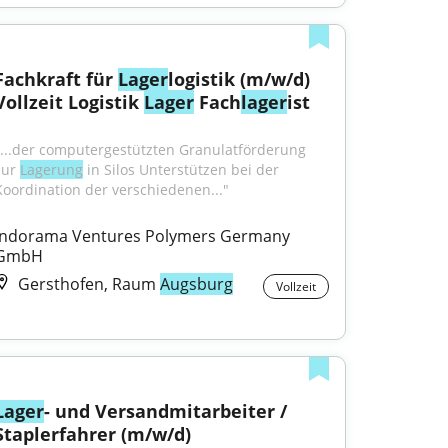
Fachkraft für 
Lager
logistik (m/w/d) 
Vollzeit Logistik 
Lager
 Fach
lager
ist
"...der computergestützten Granulatförderung 
zur 
Lagerung
 in Silos Unterstützen bei der 
Koordination der verschiedenen..."
Indorama Ventures Polymers Germany 
GmbH
Gersthofen, Raum
Augsburg
Vollzeit
Lager
- und Versandmitarbeiter / 
Staplerfahrer (m/w/d)