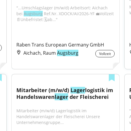
"
"...Umschlagslager (m/w/d) Arbeitsort: Aichach 
bei 
Augsburg
 Ref.Nr. XDOCK/AI/2026-YF 💼Vollzeit 
📄Unbefristet 🗓️ab..."
Raben Trans European Germany GmbH
Aichach, Raum
Augsburg
Vollzeit
Mitarbeiter (m/w/d) 
Lager
logistik im 
Handelswaren
lager
 der Fleischerei
Mitarbeiter (m/w/d) Lagerlogistik im 
Handelswarenlager der Fleischerei Unsere 
Unternehmensgruppe...