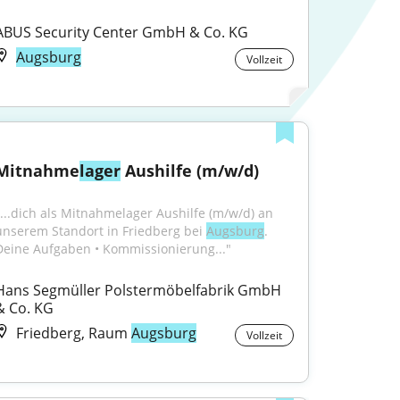
ABUS Security Center GmbH & Co. KG
Augsburg
Vollzeit
Mitnahme
lager
 Aushilfe (m/w/d)
"...dich als Mitnahmelager Aushilfe (m/w/d) an 
unserem Standort in Friedberg bei 
Augsburg
. 
Deine Aufgaben • Kommissionierung..."
Hans Segmüller Polstermöbelfabrik GmbH 
& Co. KG
Friedberg, Raum
Augsburg
Vollzeit