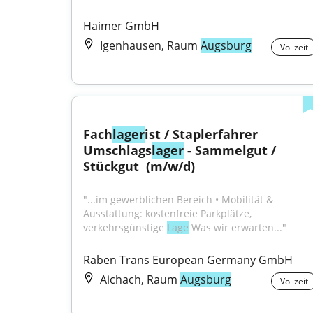
Haimer GmbH
Igenhausen, Raum
Augsburg
Vollzeit
Fach
lager
ist / Staplerfahrer 
Umschlags
lager
 - Sammelgut / 
Stückgut ​ (m/w/d)
"...im gewerblichen Bereich • Mobilität & 
Ausstattung: kostenfreie Parkplätze, 
verkehrsgünstige 
Lage
 Was wir erwarten..."
Raben Trans European Germany GmbH
Aichach, Raum
Augsburg
Vollzeit