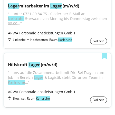
Lager
mitarbeiter im 
Lager
 (m/w/d)
"...unter 0721 / 9 84 75 - 0 oder per E-Mail an 
karlsruhe
@arwa.de von Montag bis Donnerstag zwischen 
08:00..."
ARWA Personaldienstleistungen GmbH
Linkenheim-Hochstetten, Raum
Karlsruhe
Vollzeit
Hilfskraft 
Lager
 (m/w/d)
"...uns auf die Zusammenarbeit mit Dir! Bei Fragen zum 
Job im Bereich 
Lager
 & Logistik steht Dir unser Team in 
Karlsruhe
..."
ARWA Personaldienstleistungen GmbH
Bruchsal, Raum
Karlsruhe
Vollzeit