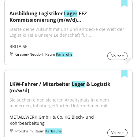
Ausbildung Logistiker 
Lager
 EFZ 
Kommissionierung (m/w/d)...
Starte deine Zukunft mit uns und entdecke die Welt der 
Logistik! Teile unsere Leidenschaft für...
BRITA SE
Graben-Neudorf, Raum
Karlsruhe
Vollzeit
LKW-Fahrer / Mitarbeiter 
Lager
 & Logistik 
(m/w/d)
Sie suchen einen sicheren Arbeitsplatz in einem 
modernen, inhabergeführten Unternehmen mit...
METALLWERK GmbH & Co. KG Blech- und 
Rohrbearbeitung
Pforzheim, Raum
Karlsruhe
Vollzeit