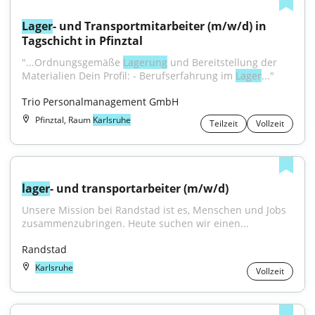
Lager
- und Transportmitarbeiter (m/w/d) in 
Tagschicht in Pfinztal
"...Ordnungsgemäße 
Lagerung
 und Bereitstellung der 
Materialien Dein Profil: - Berufserfahrung im 
Lager
..."
Trio Personalmanagement GmbH
Pfinztal, Raum
Karlsruhe
Teilzeit
Vollzeit
lager
- und transportarbeiter (m/w/d)
Unsere Mission bei Randstad ist es, Menschen und Jobs 
zusammenzubringen. Heute suchen wir einen...
Randstad
Karlsruhe
Vollzeit