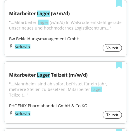
Mitarbeiter 
Lager
 (w/m/d)
"...Mitarbeiter 
Lager
 (w/m/d) In Walsrode entsteht gerade 
unser neues und hochmodernes Logistikzentrum..."
Bw Bekleidungsmanagement GmbH
Karlsruhe
Vollzeit
Mitarbeiter 
Lager
 Teilzeit (m/w/d)
"...Mannheim, sind ab sofort befristet für ein Jahr, 
mehrere Stellen zu besetzen: Mitarbeiter 
Lager
Teilzeit..."
PHOENIX Pharmahandel GmbH & Co KG
Karlsruhe
Teilzeit