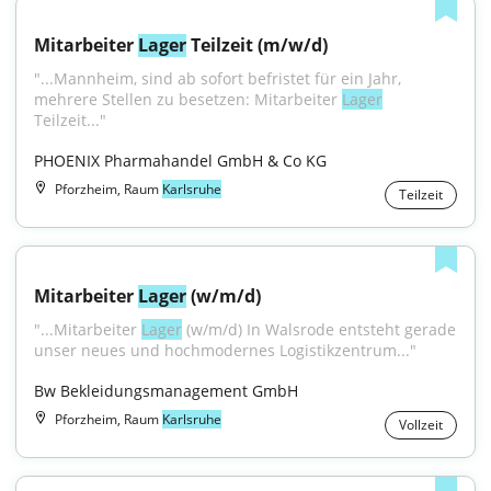
Mitarbeiter 
Lager
 Teilzeit (m/w/d)
"...Mannheim, sind ab sofort befristet für ein Jahr, 
mehrere Stellen zu besetzen: Mitarbeiter 
Lager
Teilzeit..."
PHOENIX Pharmahandel GmbH & Co KG
Pforzheim, Raum
Karlsruhe
Teilzeit
Mitarbeiter 
Lager
 (w/m/d)
"...Mitarbeiter 
Lager
 (w/m/d) In Walsrode entsteht gerade 
unser neues und hochmodernes Logistikzentrum..."
Bw Bekleidungsmanagement GmbH
Pforzheim, Raum
Karlsruhe
Vollzeit