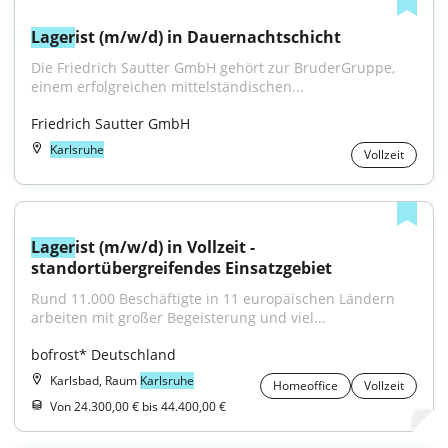
Lager
ist (m/w/d) in Dauernachtschicht
Die Friedrich Sautter GmbH gehört zur BruderGruppe, 
einem erfolgreichen mittelständischen...
Friedrich Sautter GmbH
Karlsruhe
Vollzeit
Lager
ist (m/w/d) in Vollzeit - 
standortübergreifendes Einsatzgebiet
Rund 11.000 Beschäftigte in 11 europäischen Ländern 
arbeiten mit großer Begeisterung und viel...
bofrost* Deutschland
Karlsbad, Raum
Karlsruhe
Homeoffice
Vollzeit
Von 24.300,00 € bis 44.400,00 €