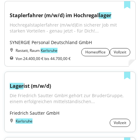
Staplerfahrer (m/w/d) im Hochregal
lager
Hochregalstaplerfahrer (m/w/d)Ein sicherer Job mit 
starken Vorteilen - genau jetzt - für Dich!...
SYNERGIE Personal Deutschland GmbH
Rastatt, Raum
Karlsruhe
Homeoffice
Vollzeit
Von 24.400,00 € bis 44.700,00 €
Lager
ist (m/w/d)
Die Friedrich Sautter GmbH gehört zur BruderGruppe, 
einem erfolgreichen mittelständischen...
Friedrich Sautter GmbH
Karlsruhe
Vollzeit