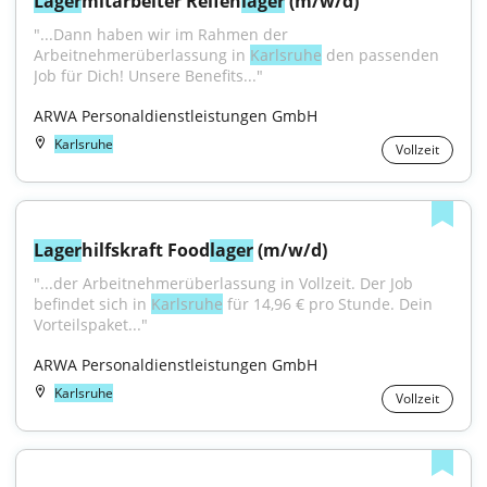
Lager
mitarbeiter Reifen
lager
 (m/w/d)
"...Dann haben wir im Rahmen der 
Arbeitnehmerüberlassung in 
Karlsruhe
 den passenden 
Job für Dich! Unsere Benefits..."
ARWA Personaldienstleistungen GmbH
Karlsruhe
Vollzeit
Lager
hilfskraft Food
lager
 (m/w/d)
"...der Arbeitnehmerüberlassung in Vollzeit. Der Job 
befindet sich in 
Karlsruhe
 für 14,96 € pro Stunde. Dein 
Vorteilspaket..."
ARWA Personaldienstleistungen GmbH
Karlsruhe
Vollzeit