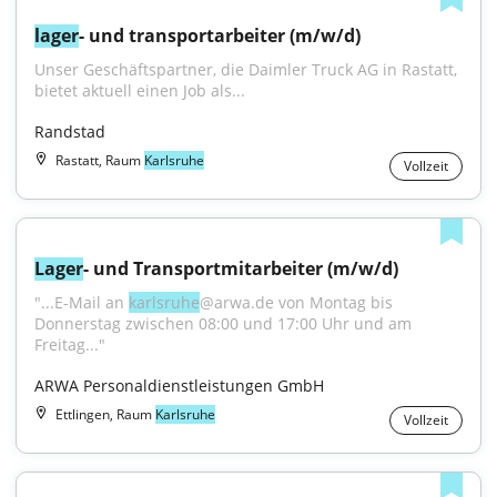
lager
- und transportarbeiter (m/w/d)
Unser Geschäftspartner, die Daimler Truck AG in Rastatt, 
bietet aktuell einen Job als...
Randstad
Rastatt, Raum
Karlsruhe
Vollzeit
Lager
- und Transportmitarbeiter (m/w/d)
"...E-Mail an 
karlsruhe
@arwa.de von Montag bis 
Donnerstag zwischen 08:00 und 17:00 Uhr und am 
Freitag..."
ARWA Personaldienstleistungen GmbH
Ettlingen, Raum
Karlsruhe
Vollzeit