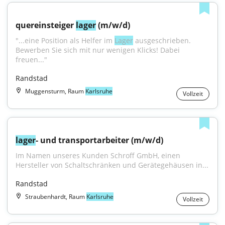
quereinsteiger 
lager
 (m/w/d)
"...eine Position als Helfer im 
Lager
 ausgeschrieben. 
Bewerben Sie sich mit nur wenigen Klicks! Dabei 
freuen..."
Randstad
Muggensturm, Raum
Karlsruhe
Vollzeit
lager
- und transportarbeiter (m/w/d)
Im Namen unseres Kunden Schroff GmbH, einen 
Hersteller von Schaltschränken und Gerätegehäusen in...
Randstad
Straubenhardt, Raum
Karlsruhe
Vollzeit