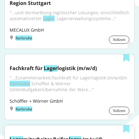
Region Stuttgart
"...und Vermarktung logistischer Lösungen, einschließlich 
automatisierter 
Lager
, Lagerverwaltungssysteme..."
MECALUX GmbH
Karlsruhe
Vollzeit
Fachkraft für 
Lager
logistik (m/w/d)
"...Zusammenarbeit.Fachkraft für Lagerlogistik (m/w/d)in 
Karlsruhe
 Schöffler & Wörner 
GmbHAufgabenÜbernahme der Ware..."
Schöffler + Wörner GmbH
Karlsruhe
Vollzeit