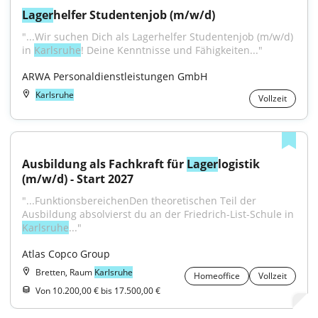
Lager
helfer Studentenjob (m/w/d)
"...Wir suchen Dich als Lagerhelfer Studentenjob (m/w/d) 
in 
Karlsruhe
! Deine Kenntnisse und Fähigkeiten..."
ARWA Personaldienstleistungen GmbH
Karlsruhe
Vollzeit
Ausbildung als Fachkraft für 
Lager
logistik 
(m/w/d) - Start 2027
"...FunktionsbereichenDen theoretischen Teil der 
Ausbildung absolvierst du an der Friedrich-List-Schule in 
Karlsruhe
..."
Atlas Copco Group
Bretten, Raum
Karlsruhe
Homeoffice
Vollzeit
Von 10.200,00 € bis 17.500,00 €