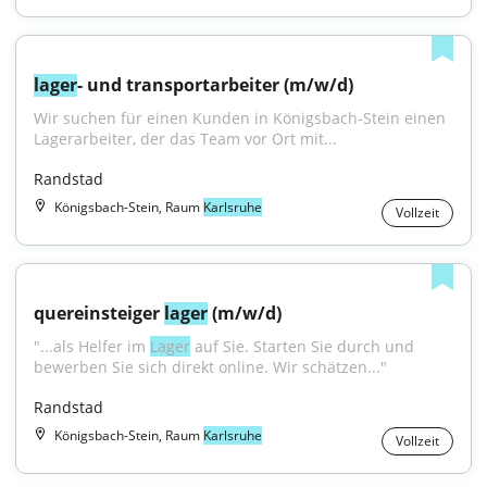
lager
- und transportarbeiter (m/w/d)
Wir suchen für einen Kunden in Königsbach-Stein einen 
Lagerarbeiter, der das Team vor Ort mit...
Randstad
Königsbach-Stein, Raum
Karlsruhe
Vollzeit
quereinsteiger 
lager
 (m/w/d)
"...als Helfer im 
Lager
 auf Sie. Starten Sie durch und 
bewerben Sie sich direkt online. Wir schätzen..."
Randstad
Königsbach-Stein, Raum
Karlsruhe
Vollzeit