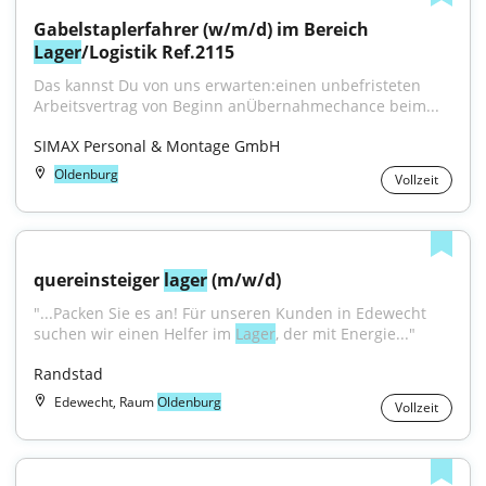
Gabelstaplerfahrer (w/m/d) im Bereich 
Lager
/Logistik Ref.2115
Das kannst Du von uns erwarten:einen unbefristeten 
Arbeitsvertrag von Beginn anÜbernahmechance beim...
SIMAX Personal & Montage GmbH
Oldenburg
Vollzeit
quereinsteiger 
lager
 (m/w/d)
"...Packen Sie es an! Für unseren Kunden in Edewecht 
suchen wir einen Helfer im 
Lager
, der mit Energie..."
Randstad
Edewecht, Raum
Oldenburg
Vollzeit