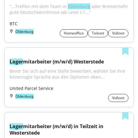
"...Treffen mit dem Team in 
Oldenburg
 oder BremenSehr 
gute Deutschkenntnisse (ab Level C1..."
BTC
Oldenburg
Homeoffice
Teilzeit
Vollzeit
Lager
mitarbeiter (m/w/d) Westerstede
Bevor Sie sich auf eine Stelle bewerben, wählen Sie Ihre 
bevorzugte Sprache aus den Optionen oben...
United Parcel Service
Oldenburg
Vollzeit
Lager
mitarbeiter (m/w/d) in Teilzeit in 
Westerstede