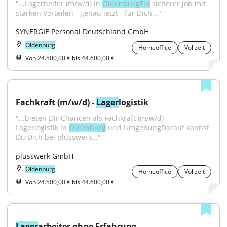
"...Lagerhelfer (m/w/d) in 
OldenburgEin
 sicherer Job mit 
starken Vorteilen - genau jetzt - für Dich..."
SYNERGIE Personal Deutschland GmbH
Oldenburg
Homeoffice
Vollzeit
Von 24.500,00 € bis 44.600,00 €
Fachkraft (m/w/d) - 
Lager
logistik
"...bieten Dir Chancen als Fachkraft (m/w/d) - 
Lagerlogistik in 
Oldenburg
 und UmgebungDarauf kannst 
Du Dich bei plusswerk..."
plusswerk GmbH
Oldenburg
Homeoffice
Vollzeit
Von 24.500,00 € bis 44.600,00 €
Lager
arbeiter ohne Erfahrung