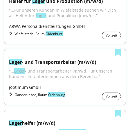
Helfer für 
Lager
 und Produktion (m/w/d)
"...Für unseren Kunden in Wiefelstede suchen wir Dich 
als Helfer für 
Lager
 und Produktion (m/w/d..."
ARWA Personaldienstleistungen GmbH
Wiefelstede, Raum
Oldenburg
Vollzeit
Lager
- und Transportarbeiter (m/w/d)
"...
Lager
- und Transportarbeiter (m/w/d) Für unseren 
Kunden, ein Unternehmen aus dem Bereich..."
jobtimum GmbH
Ganderkesee, Raum
Oldenburg
Vollzeit
Lager
helfer (m/w/d)