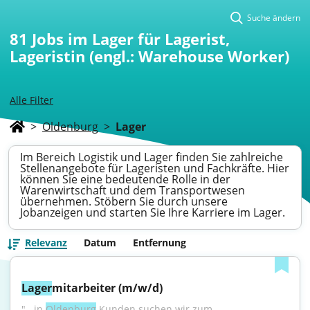
Suche ändern
81
Jobs im Lager für Lagerist,
Lageristin (engl.: Warehouse Worker)
Alle Filter
>
Oldenburg
>
Lager
Im Bereich Logistik und Lager finden Sie zahlreiche
Stellenangebote für Lageristen und Fachkräfte. Hier
können Sie eine bedeutende Rolle in der
Warenwirtschaft und dem Transportwesen
übernehmen. Stöbern Sie durch unsere
Jobanzeigen und starten Sie Ihre Karriere im Lager.
Relevanz
Datum
Entfernung
Lager
mitarbeiter (m/w/d)
"...in 
Oldenburg
 Kunden suchen wir zum 