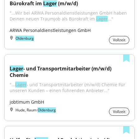
Bürokraft im 
Lager
 (m/w/d)
"...Wir bei ARWA Personaldienstleistungen GmbH haben 
Deinen neuen Traumjob als Bürokraft im 
Lager
..."
ARWA Personaldienstleistungen GmbH
Oldenburg
Vollzeit
Lager
- und Transportmitarbeiter (m/w/d) 
Chemie
"...
Lager
- und Transportmitarbeiter (m/w/d) Chemie Für 
unseren Kunden – einen führenden Anbieter..."
jobtimum GmbH
Hude, Raum
Oldenburg
Vollzeit