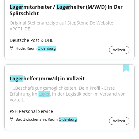
Lager
mitarbeiter / 
Lager
helfer (M/W/D) In Der 
Spätschicht
Original Stellenanzeige auf StepStone.De Website 
APCT1_DE
Deutsche Post & DHL
Hude, Raum
Oldenburg
Vollzeit
Lager
helfer (m/w/d) in Vollzeit
"...Beschäftigungsmöglichkeiten. Dein Profil - Erste 
Erfahrung im 
Lager
, in der Logistik oder im Versand von 
Vorteil..."
PSH Personal Service
Bad Zwischenahn, Raum
Oldenburg
Vollzeit