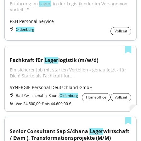
Erfahrung im 
Lager
, in der Logistik oder im Versand von 
Vorteil..."
PSH Personal Service
Oldenburg
Vollzeit
Fachkraft für 
Lager
logistik (m/w/d)
Ein sicherer Job mit starken Vorteilen - genau jetzt - für 
Dich! Starte als Fachkraft für...
SYNERGIE Personal Deutschland GmbH
Bad Zwischenahn, Raum
Oldenburg
Homeoffice
Vollzeit
Von 24.500,00 € bis 44.600,00 €
Senior Consultant Sap S/4hana 
Lager
wirtschaft 
/ Ewm ), Transformationsprojekte (M/M)