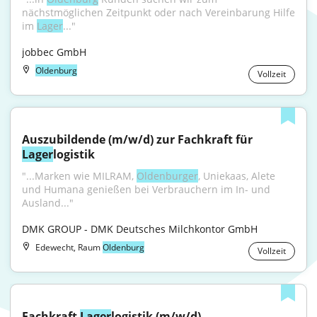
nächstmöglichen Zeitpunkt oder nach Vereinbarung Hilfe 
im 
Lager
..."
jobbec GmbH
Oldenburg
Vollzeit
Auszubildende (m/w/d) zur Fachkraft für 
Lager
logistik
"...Marken wie MILRAM, 
Oldenburger
, Uniekaas, Alete 
und Humana genießen bei Verbrauchern im In- und 
Ausland..."
DMK GROUP - DMK Deutsches Milchkontor GmbH
Edewecht, Raum
Oldenburg
Vollzeit
Fachkraft 
Lager
logistik (m/w/d)