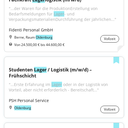
"...der Waren für die ProduktionErstellung von 
Bedarfsmeldungen für 
Lager
- und 
VerpackungsmaterialienDurchführung der jährlichen..."
Fidenti Personal GmbH
Berne, Raum
Oldenburg
Vollzeit
Von 24.500,00 € bis 44.600,00 €
Studenten 
Lager
 / Logistik (m/w/d) – 
Frühschicht
"...Erste Erfahrung im 
Lager
 oder in der Logistik von 
Vorteil, aber nicht erforderlich - Bereitschaft..."
PSH Personal Service
Oldenburg
Vollzeit