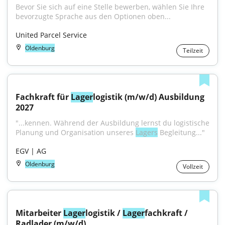
Bevor Sie sich auf eine Stelle bewerben, wählen Sie Ihre 
bevorzugte Sprache aus den Optionen oben...
United Parcel Service
Oldenburg
Teilzeit
Fachkraft für 
Lager
logistik (m/w/d) Ausbildung 
2027
"...kennen. Während der Ausbildung lernst du logistische 
Planung und Organisation unseres 
Lagers
 Begleitung..."
EGV | AG
Oldenburg
Vollzeit
Mitarbeiter 
Lager
logistik / 
Lager
fachkraft / 
Radlader (m/w/d)