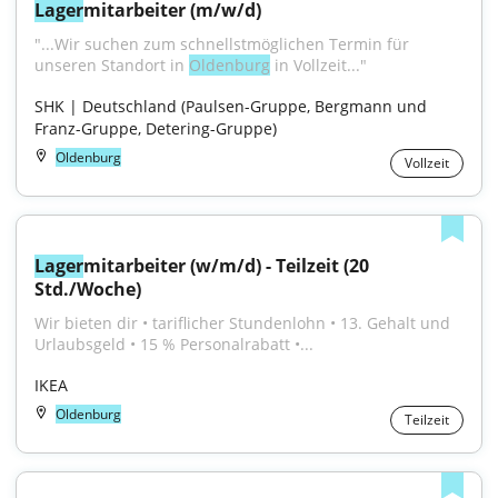
Lager
mitarbeiter (m/w/d)
"...Wir suchen zum schnellstmöglichen Termin für 
unseren Standort in 
Oldenburg
 in Vollzeit..."
SHK | Deutschland (Paulsen-Gruppe, Bergmann und 
Franz-Gruppe, Detering-Gruppe)
Oldenburg
Vollzeit
Lager
mitarbeiter (w/m/d) - Teilzeit (20 
Std./Woche)
Wir bieten dir • tariflicher Stundenlohn • 13. Gehalt und 
Urlaubsgeld • 15 % Personalrabatt •...
IKEA
Oldenburg
Teilzeit