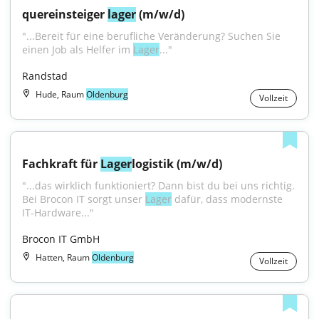
quereinsteiger 
lager
 (m/w/d)
"...Bereit für eine berufliche Veränderung? Suchen Sie 
einen Job als Helfer im 
Lager
..."
Randstad
Hude, Raum
Oldenburg
Vollzeit
Fachkraft für 
Lager
­logistik (m/w/d)
"...das wirklich funktioniert? Dann bist du bei uns richtig. 
Bei Brocon IT sorgt unser 
Lager
 dafür, dass modernste 
IT-Hardware..."
Brocon IT GmbH
Hatten, Raum
Oldenburg
Vollzeit