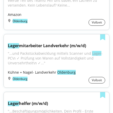
Werde Teil des Teams! Hilf uns dabei, ein Lächeln zu 
versenden. Kein Lebenslauf? Keine...
Amazon
Oldenburg
Vollzeit
Lager
mitarbeiter Landverkehr (m/w/d)
"...und Packstückabwicklung mittels Scanner und 
Lager
-
PC\n ✓ Prüfung von Waren auf Vollständigkeit und 
Unversehrtheit\n ✓..."
Kühne + Nagel- Landverkehr 
Oldenburg
Oldenburg
Vollzeit
Lager
helfer (m/w/d)
"...Beschäftigungsmöglichkeiten. Dein Profil - Erste 