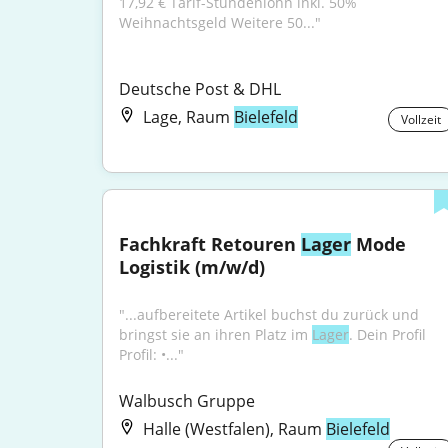
17,92 € Tarif-Stundenlohn inkl. 50% 
Weihnachtsgeld Weitere 50..."
Deutsche Post & DHL
Lage, Raum
Bielefeld
Vollzeit
Fachkraft Retouren 
Lager
 Mode 
Logistik (m/w/d)
"...aufbereitete Artikel buchst du zurück und 
bringst sie an ihren Platz im 
Lager
. Dein Profil 
Profil: •..."
Walbusch Gruppe
Halle (Westfalen), Raum
Bielefeld