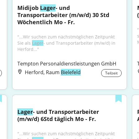
Midijob 
Lager
- und 
Transportarbeiter (m/w/d) 30 Std 
Wöchentlich Mo - Fr.
"
"...Wir suchen zum nächstmöglichen Zeitpunkt 
M
Sie als 
Lager
- und Transportarbeiter (m/w/d) in 
Herford..."
Tempton Personaldienstleistungen GmbH
Herford, Raum
Bielefeld
Teilzeit
Lager
- und Transportarbeiter 
(m/w/d) 6Std täglich Mo - Fr.
"...Wir suchen zum nächstmöglichen Zeitpunkt 