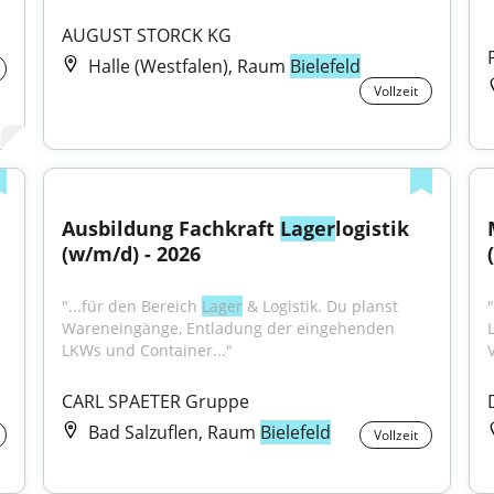
AUGUST STORCK KG
Halle (Westfalen), Raum
Bielefeld
Vollzeit
Ausbildung Fachkraft 
Lager
logistik 
(w/m/d) - 2026
"...für den Bereich 
Lager
 & Logistik. Du planst 
Wareneingänge, Entladung der eingehenden 
LKWs und Container..."
V
CARL SPAETER Gruppe
Bad Salzuflen, Raum
Bielefeld
Vollzeit