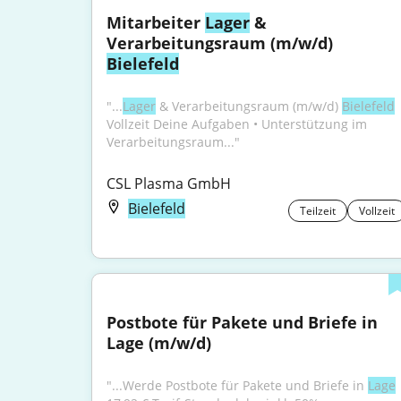
Mitarbeiter 
Lager
 & 
Verarbeitungsraum (m/w/d) 
Bielefeld
"...
Lager
 & Verarbeitungsraum (m/w/d) 
Bielefeld
Vollzeit Deine Aufgaben • Unterstützung im 
Verarbeitungsraum..."
CSL Plasma GmbH
Bielefeld
Teilzeit
Vollzeit
Postbote für Pakete und Briefe in 
Lage (m/w/d)
"...Werde Postbote für Pakete und Briefe in 
Lage