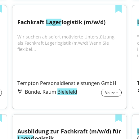
Fachkraft 
Lager
logistik (m/w/d)
Wir suchen ab sofort motivierte Unterstützung 
als Fachkraft Lagerlogistik (m/w/d) Wenn Sie 
flexibel...
Tempton Personaldienstleistungen GmbH
Bünde, Raum
Bielefeld
Vollzeit
Ausbildung zur Fachkraft (m/w/d) für 
Lager
logistik