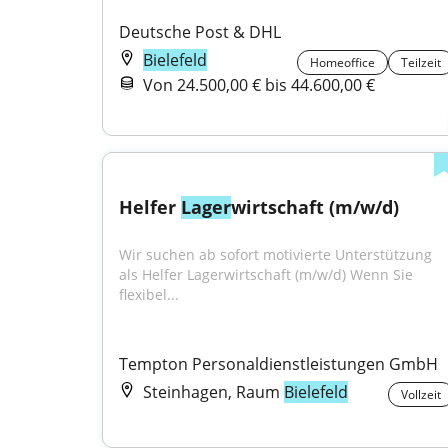
Deutsche Post & DHL
Bielefeld
Homeoffice
Teilzeit
Von 24.500,00 € bis 44.600,00 €
Helfer 
Lager
wirtschaft (m/w/d)
Wir suchen ab sofort motivierte Unterstützung 
als Helfer Lagerwirtschaft (m/w/d) Wenn Sie 
flexibel...
Tempton Personaldienstleistungen GmbH
Steinhagen, Raum
Bielefeld
Vollzeit