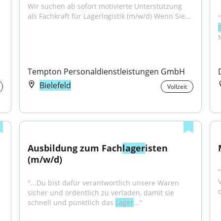
Wir suchen ab sofort motivierte Unterstützung 
als Fachkraft für Lagerlogistik (m/w/d) Wenn Sie...
Tempton Personaldienstleistungen GmbH
Bielefeld
Vollzeit
Ausbildung zum Fach
lager
isten 
(m/w/d)
"
V
"...Du bist dafür verantwortlich unsere Waren 
sicher und ordentlich zu verladen, damit sie 
schnell und pünktlich das 
Lager
..."