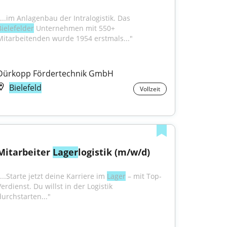
"...im Anlagenbau der Intralogistik. Das 
Bielefelder
 Unternehmen mit 550+ 
Mitarbeitenden wurde 1954 erstmals..."
Dürkopp Fördertechnik GmbH
Bielefeld
Vollzeit
Mitarbeiter 
Lager
logistik (m/w/d)
...Starte jetzt deine Karriere im 
Lager
 – mit Top-
erdienst. Du willst in der Logistik 
durchstarten..."