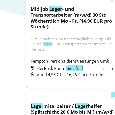
Midijob 
Lager
- und 
Transportarbeiter (m/w/d) 30 Std 
Wöchentlich Mo - Fr. (14.96 EUR pro 
Stunde)
"...Wir suchen zum nächstmöglichen Zeitpunkt 
Sie als 
Lager
- und Transportarbeiter (m/w/d) in 
Herford..."
Tempton Personaldienstleistungen GmbH
Herford, Raum
Bielefeld
Teilzeit
Von 14,96 € bis 16,46 € pro Stunde
Lager
mitarbeiter / 
Lager
helfer 
(Spätschicht 20,0 Mo bis Mi) (m/w/d) 