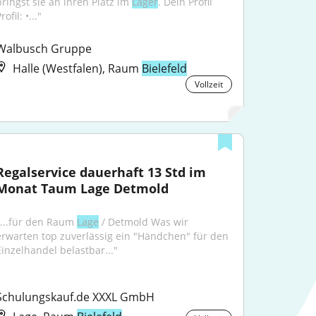
bringst sie an ihren Platz im 
Lager
. Dein Profil 
rofil: •..."
Walbusch Gruppe
Halle (Westfalen), Raum
Bielefeld
Vollzeit
Regalservice dauerhaft 13 Std im 
Monat Taum Lage Detmold
"...für den Raum 
Lage
 / Detmold Was wir 
erwarten top zuverlässig ein "Händchen" für den 
Einzelhandel belastbar..."
Schulungskauf.de XXXL GmbH