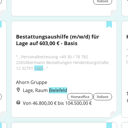
Vollzeit
Bestattungsaushilfe (m/w/d) für 
Lage auf 603,00 € - Basis
"
"...Personalbetreuung +49 30 / 78 782 
226Silbermann Bestattungen Hindenburgstraße 
12 32791 
Lage
..."
Ahorn Gruppe
Lage, Raum
Bielefeld
Homeoffice
Vollzeit
Von 46.800,00 € bis 104.500,00 €