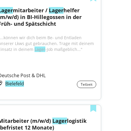
Lager
mitarbeiter / 
Lager
helfer 
(m/w/d) in BI-Hillegossen in der 
Früh- und Spätschicht
"...können wir dich beim Be- und Entladen 
unserer Lkws gut gebrauchen. Trage mit deinem 
Einsatz in deinem 
Lager
-Job maßgeblich..."
Deutsche Post & DHL
Bielefeld
Teilzeit
Mitarbeiter (m/w/d) 
Lager
logistik 
(befristet 12 Monate)