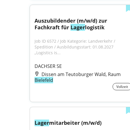
Auszubildender (m/w/d) zur 
Fachkraft für 
Lager
logistik
Job ID 6572 / Job Kategorie: Landverkehr / 
Spedition / Ausbildungsstart: 01.08.2027 
„Logistics is...
DACHSER SE
Dissen am Teutoburger Wald, Raum
Bielefeld
Vollzeit
Lager
mitarbeiter (m/w/d)