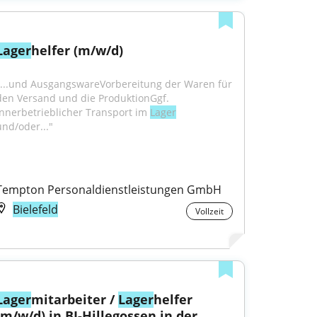
Lager
helfer (m/w/d)
"...und AusgangswareVorbereitung der Waren für 
den Versand und die ProduktionGgf. 
innerbetrieblicher Transport im 
Lager
und/oder..."
Tempton Personaldienstleistungen GmbH
Bielefeld
Vollzeit
Lager
mitarbeiter / 
Lager
helfer 
(m/w/d) in BI-Hillegossen in der 