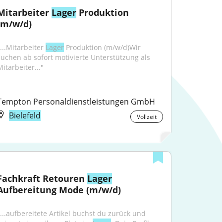
Mitarbeiter 
Lager
 Produktion 
(m/w/d)
...Mitarbeiter 
Lager
 Produktion (m/w/d)Wir 
suchen ab sofort motivierte Unterstützung als 
itarbeiter..."
Tempton Personaldienstleistungen GmbH
Bielefeld
Vollzeit
Fachkraft Retouren 
Lager
Aufbereitung Mode (m/w/d)
"...aufbereitete Artikel buchst du zurück und 