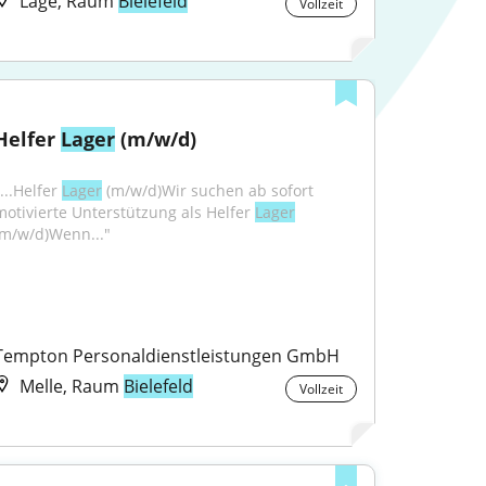
Lage, Raum
Bielefeld
Vollzeit
Helfer 
Lager
 (m/w/d)
...Helfer 
Lager
 (m/w/d)Wir suchen ab sofort 
motivierte Unterstützung als Helfer 
Lager
(m/w/d)Wenn..."
Tempton Personaldienstleistungen GmbH
Melle, Raum
Bielefeld
Vollzeit