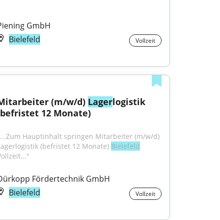
Piening GmbH
Bielefeld
Vollzeit
Mitarbeiter (m/w/d) 
Lager
logistik 
(befristet 12 Monate)
"...Zum Hauptinhalt springen Mitarbeiter (m/w/d) 
Lagerlogistik (befristet 12 Monate) 
Bielefeld
ollzeit..."
Dürkopp Fördertechnik GmbH
Bielefeld
Vollzeit