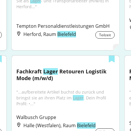
Sie als 
Lager
- und Transportarbeiter (m/w/d) in 
Herford..."
P
Tempton Personaldienstleistungen GmbH
Herford, Raum
Bielefeld
Teilzeit
Fachkraft 
Lager
 Retouren Logistik 
Mode (m/w/d)
"...aufbereitete Artikel buchst du zurück und 
bringst sie an ihren Platz im 
Lager
. Dein Profil 
Profil: •..."
Walbusch Gruppe
Halle (Westfalen), Raum
Bielefeld