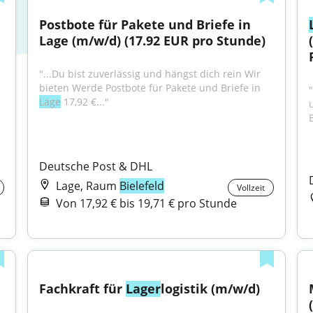
Postbote für Pakete und Briefe in 
Lage (m/w/d) (17.92 EUR pro Stunde)
"...Du bist zuverlässig und hängst dich rein Wir 
bieten Werde Postbote für Pakete und Briefe in 
Lage
 17,92 €..."
Deutsche Post & DHL
Lage, Raum
Bielefeld
Vollzeit
Von 17,92 € bis 19,71 € pro Stunde
Fachkraft für 
Lager
logistik (m/w/d)