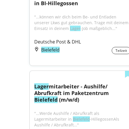
in BI-Hillegossen
"...können wir dich beim Be- und Entladen 
unserer Lkws gut gebrauchen. Trage mit deinem 
Einsatz in deinem 
Lager
-Job maßgeblich..."
Deutsche Post & DHL
Bielefeld
Teilzeit
Lager
mitarbeiter - Aushilfe/ 
Abrufkraft im Paketzentrum 
Bielefeld
 (m/w/d)
"...Werde Aushilfe / Abrufkraft als 
Lagermitarbeiter in 
Bielefeld
-HillegossenAls 
Aushilfe / Abrufkraft..."