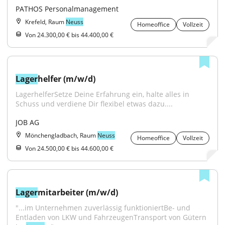
PATHOS Personalmanagement
Krefeld, Raum
Neuss
Homeoffice
Vollzeit
Von 24.300,00 € bis 44.400,00 €
Lager
helfer (m/w/d)
LagerhelferSetze Deine Erfahrung ein, halte alles in 
Schuss und verdiene Dir flexibel etwas dazu....
JOB AG
Mönchengladbach, Raum
Neuss
Homeoffice
Vollzeit
Von 24.500,00 € bis 44.600,00 €
Lager
mitarbeiter (m/w/d)
"...im Unternehmen zuverlässig funktioniertBe- und 
Entladen von LKW und FahrzeugenTransport von Gütern 