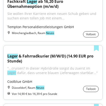
Fachkraft 
Lager
 ab 16,20 Euro 
Übernahmeoption (m/w/d)
Sie wollen Ihrer Karriere einen neuen Schub geben und 
suchen einen tollen Job mit einem...
Tempton Personaldienstleistungen GmbH
Mönchengladbach, Raum
Neuss
Vollzeit
Lager
 & Fahrradkurier (M/W/D) (14.90 EUR pro 
Stunde)
"...cruisen? In dieser Hybridrolle sorgst du zuerst im 
Lager
 dafür, dass unsere blauen Lieferwagen startklar..."
Coolblue GmbH
Düsseldorf, Raum
Neuss
Teilzeit
Von 14,90 € bis 16,39 € pro Stunde