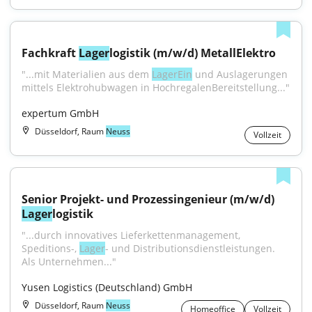
Fachkraft 
Lager
logistik (m/w/d) MetallElektro
"...mit Materialien aus dem 
LagerEin
 und Auslagerungen 
mittels Elektrohubwagen in HochregalenBereitstellung..."
expertum GmbH
Düsseldorf, Raum
Neuss
Vollzeit
Senior Projekt- und Prozessingenieur (m/w/d) 
Lager
logistik
"...durch innovatives Lieferkettenmanagement, 
Speditions-, 
Lager
- und Distributionsdienstleistungen. 
Als Unternehmen..."
Yusen Logistics (Deutschland) GmbH
Düsseldorf, Raum
Neuss
Homeoffice
Vollzeit