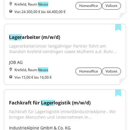
Krefeld, Raum
Neuss
Homeoffice
Vollzeit
Von 24.300,00 € bis 44.400,00 €
Lager
arbeiter (m/w/d)
LagerarbeiterUnser langjähriger Partner führt am 
Standort Krefeld-Uerdingen sowie Mülheim a.d. Ruhr...
JOB AG
Krefeld, Raum
Neuss
Homeoffice
Vollzeit
Von 15,00 € bis 16,00 €
Fachkraft für 
Lager
logistik (m/w/d)
Fachkraft für Lagerlogistik (m/w/d)IndustrieAlpine - Wir 
bringen Menschen und Unternehmen in...
IndustrieAlpine GmbH & Co. KG