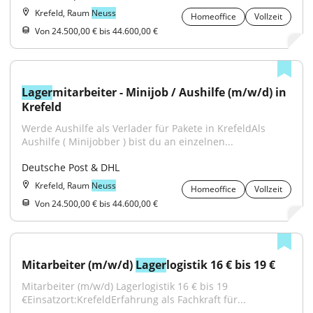
Krefeld, Raum
Neuss
Homeoffice
Vollzeit
Von 24.500,00 € bis 44.600,00 €
Lager
mitarbeiter - Minijob / Aushilfe (m/w/d) in 
Krefeld
Werde Aushilfe als Verlader für Pakete in KrefeldAls 
Aushilfe ( Minijobber ) bist du an einzelnen...
Deutsche Post & DHL
Krefeld, Raum
Neuss
Homeoffice
Vollzeit
Von 24.500,00 € bis 44.600,00 €
Mitarbeiter (m/w/d) 
Lager
logistik 16 € bis 19 €
Mitarbeiter (m/w/d) Lagerlogistik 16 € bis 19 
€Einsatzort:KrefeldErfahrung als Fachkraft für...