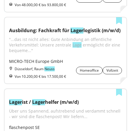
Von 48.000,00 € bis 93.800,00 €
Ausbildung: Fachkraft für 
Lager
logistik (m/w/d)
"...das ist nicht alles: Gute Anbindung an öffentliche 
Verkehrsmittel: Unsere zentrale 
Lage
 ermöglicht dir eine 
bequeme..."
MICRO-TECH Europe GmbH
Düsseldorf, Raum
Neuss
Homeoffice
Vollzeit
Von 10.200,00 € bis 17.500,00 €
Lager
ist / 
Lager
helfer (m/w/d)
Über uns Spannend, aufstrebend und verdammt schnell 
- wir sind die flaschenpost! Wir liefern...
flaschenpost SE