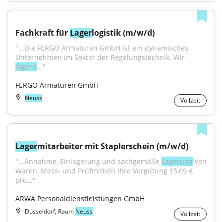
Fachkraft für 
Lager
logistik (m/w/d)
"...Die FERGO Armaturen GmbH ist ein dynamisches 
Unternehmen im Sektor der Regelungstechnik. Wir 
lagern
..."
FERGO Armaturen GmbH
Neuss
Vollzeit
Lager
mitarbeiter mit Staplerschein (m/w/d)
"...Annahme, Einlagerung und sachgemäße 
Lagerung
 von 
Waren, Mess- und Prüfmitteln Ihre Vergütung 15,69 € 
pro..."
ARWA Personaldienstleistungen GmbH
Düsseldorf, Raum
Neuss
Vollzeit