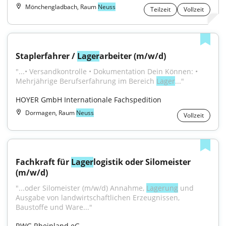
Mönchengladbach, Raum
Neuss
Teilzeit
Vollzeit
Staplerfahrer / 
Lager
arbeiter (m/w/d)
"...• Versandkontrolle • Dokumentation Dein Können: • 
Mehrjährige Berufserfahrung im Bereich 
Lager
..."
HOYER GmbH Internationale Fachspedition
Dormagen, Raum
Neuss
Vollzeit
Fachkraft für 
Lager
logistik oder Silomeister 
(m/w/d)
"...oder Silomeister (m/w/d) Annahme, 
Lagerung
 und 
Ausgabe von landwirtschaftlichen Erzeugnissen, 
Baustoffe und Ware..."
RWG Rheinland eG