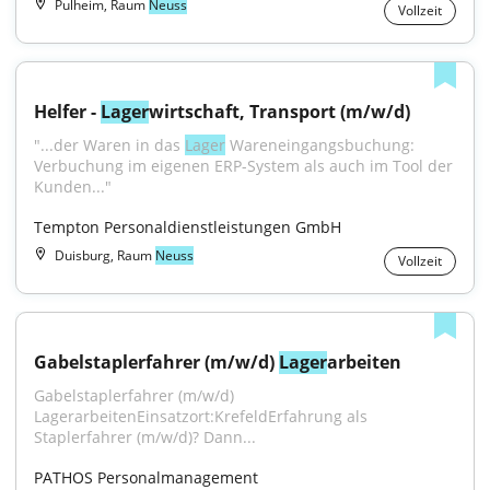
Pulheim, Raum
Neuss
Vollzeit
Helfer - 
Lager
wirtschaft, Transport (m/w/d)
"...der Waren in das 
Lager
 Wareneingangsbuchung: 
Verbuchung im eigenen ERP-System als auch im Tool der 
Kunden..."
Tempton Personaldienstleistungen GmbH
Duisburg, Raum
Neuss
Vollzeit
Gabelstaplerfahrer (m/w/d) 
Lager
arbeiten
Gabelstaplerfahrer (m/w/d) 
LagerarbeitenEinsatzort:KrefeldErfahrung als 
Staplerfahrer (m/w/d)? Dann...
PATHOS Personalmanagement