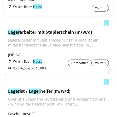
Willich, Raum
Neuss
Vollzeit
Lager
arbeiter mit Staplerschein (m/w/d)
Lagerarbeiter mit StaplerscheinUnser Kunde ist ein 
mittelständischer Full-Service-Dienstleister im...
JOB AG
Willich, Raum
Neuss
Homeoffice
Vollzeit
Von 16,00 € bis 16,00 €
Lager
ist / 
Lager
helfer (m/w/d)
Über uns Spannend, aufstrebend und verdammt schnell 
- wir sind die flaschenpost! Wir liefern...
flaschenpost SE