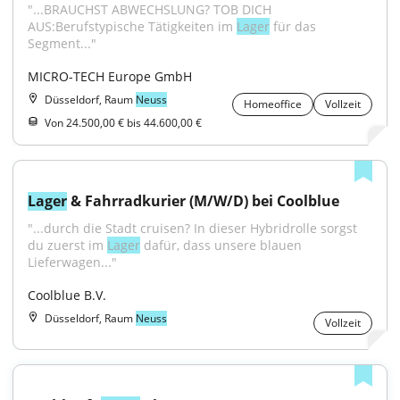
"...BRAUCHST ABWECHSLUNG? TOB DICH 
AUS:Berufstypische Tätigkeiten im 
Lager
 für das 
Segment..."
MICRO-TECH Europe GmbH
Düsseldorf, Raum
Neuss
Homeoffice
Vollzeit
Von 24.500,00 € bis 44.600,00 €
Lager
 & Fahrradkurier (M/W/D) bei Coolblue
"...durch die Stadt cruisen? In dieser Hybridrolle sorgst 
du zuerst im 
Lager
 dafür, dass unsere blauen 
Lieferwagen..."
Coolblue B.V.
Düsseldorf, Raum
Neuss
Vollzeit