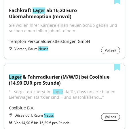
Fachkraft 
Lager
 ab 16,20 Euro 
Übernahmeoption (m/w/d)
Sie wollen Ihrer Karriere einen neuen Schub geben und 
suchen einen tollen Job mit einem...
Tempton Personaldienstleistungen GmbH
Viersen, Raum
Neuss
Vollzeit
Lager
 & Fahrradkurier (M/W/D) bei Coolblue 
(14.90 EUR pro Stunde)
"...sorgst du zuerst im 
Lager
 dafür, dass unsere blauen 
Lieferwagen startklar sind – und anschließend..."
Coolblue B.V.
Düsseldorf, Raum
Neuss
Vollzeit
Von 14,90 € bis 16,39 € pro Stunde