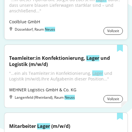
dass unsere blauen Lieferwagen startklar sind – und 
anschließend..."
Coolblue GmbH
Düsseldorf, Raum
Neuss
Vollzeit
Teamleiter:in Konfektionierung, 
Lager
 und 
Logistik (m/w/d)
"...ein als Teamleiter:in Konfektionierung, 
Lager
 und 
Logistik (m/w/d).Ihre AufgabenIn dieser Position..."
WEHNER Logistics GmbH & Co. KG
Langenfeld (Rheinland), Raum
Neuss
Vollzeit
Mitarbeiter 
Lager
 (m/w/d)