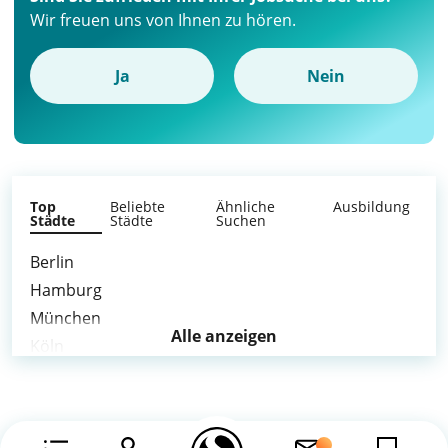
Wir freuen uns von Ihnen zu hören.
Ja
Nein
Top
Beliebte
Ähnliche
Ausbildung
Städte
Städte
Suchen
Berlin
Hamburg
München
Alle anzeigen
Köln
Frankfurt am Main
Stuttgart
Düsseldorf