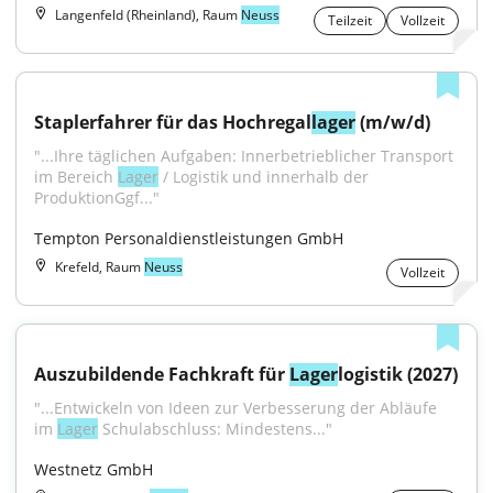
Langenfeld (Rheinland), Raum
Neuss
Teilzeit
Vollzeit
Staplerfahrer für das Hochregal
lager
 (m/w/d)
"...Ihre täglichen Aufgaben: Innerbetrieblicher Transport 
im Bereich 
Lager
 / Logistik und innerhalb der 
ProduktionGgf..."
Tempton Personaldienstleistungen GmbH
Krefeld, Raum
Neuss
Vollzeit
Auszubildende Fachkraft für 
Lager
logistik (2027)
"...Entwickeln von Ideen zur Verbesserung der Abläufe 
im 
Lager
 Schulabschluss: Mindestens..."
Westnetz GmbH