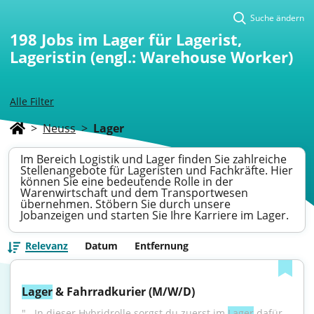
Suche ändern
198
Jobs im Lager für Lagerist,
Lageristin (engl.: Warehouse Worker)
Alle Filter
>
Neuss
>
Lager
Im Bereich Logistik und Lager finden Sie zahlreiche
Stellenangebote für Lageristen und Fachkräfte. Hier
können Sie eine bedeutende Rolle in der
Warenwirtschaft und dem Transportwesen
übernehmen. Stöbern Sie durch unsere
Jobanzeigen und starten Sie Ihre Karriere im Lager.
Relevanz
Datum
Entfernung
Lager
 & Fahrradkurier (M/W/D)
"...In dieser Hybridrolle sorgst du zuerst im 
Lager
 dafür, 