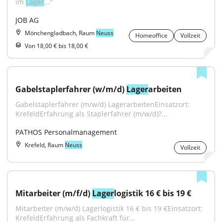
im 
Lager
..."
JOB AG
Mönchengladbach, Raum
Neuss
Homeoffice
Vollzeit
Von 18,00 € bis 18,00 €
Gabelstaplerfahrer (w/m/d) 
Lager
arbeiten
Gabelstaplerfahrer (m/w/d) LagerarbeitenEinsatzort: 
KrefeldErfahrung als Staplerfahrer (m/w/d)?...
PATHOS Personalmanagement
Krefeld, Raum
Neuss
Vollzeit
Mitarbeiter (m/f/d) 
Lager
logistik 16 € bis 19 €
Mitarbeiter (m/w/d) Lagerlogistik 16 € bis 19 €Einsatzort: 
KrefeldErfahrung als Fachkraft für...