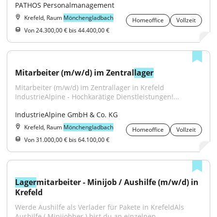
PATHOS Personalmanagement
Krefeld, Raum
Mönchengladbach
Homeoffice
Vollzeit
Von 24.300,00 € bis 44.400,00 €
Mitarbeiter (m/w/d) im Zentral
lager
Mitarbeiter (m/w/d) im Zentrallager in Krefeld 
IndustrieAlpine - Hochkarätige Dienstleistungen!...
IndustrieAlpine GmbH & Co. KG
Krefeld, Raum
Mönchengladbach
Homeoffice
Vollzeit
Von 31.000,00 € bis 64.100,00 €
Lager
mitarbeiter - Minijob / Aushilfe (m/w/d) in 
Krefeld
Werde Aushilfe als Verlader für Pakete in KrefeldAls 
Aushilfe ( Minijobber ) bist du an einzelnen...