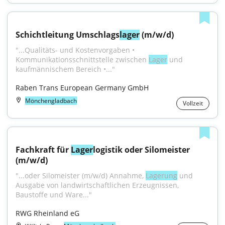
Schichtleitung Umschlags
lager
 (m/w/d)
"...Qualitäts- und Kostenvorgaben • 
Kommunikationsschnittstelle zwischen 
Lager
 und 
kaufmännischem Bereich •..."
Raben Trans European Germany GmbH
Mönchengladbach
Vollzeit
Fachkraft für 
Lager
logistik oder Silomeister 
(m/w/d)
"...oder Silomeister (m/w/d) Annahme, 
Lagerung
 und 
Ausgabe von landwirtschaftlichen Erzeugnissen, 
Baustoffe und Ware..."
RWG Rheinland eG