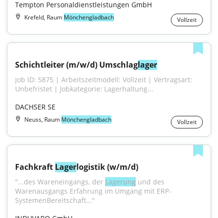
Tempton Personaldienstleistungen GmbH
Krefeld, Raum
Mönchengladbach
Vollzeit
Schichtleiter (m/w/d) Umschlag
lager
Job ID: 5875 | Arbeitszeitmodell: Vollzeit | Vertragsart: 
Unbefristet | Jobkategorie: Lagerhaltung...
DACHSER SE
Neuss, Raum
Mönchengladbach
Vollzeit
Fachkraft 
Lager
logistik (w/m/d)
"...des Wareneingangs, der 
Lagerung
 und des 
Warenausgangs Erfahrung im Umgang mit ERP-
SystemenBereitschaft..."