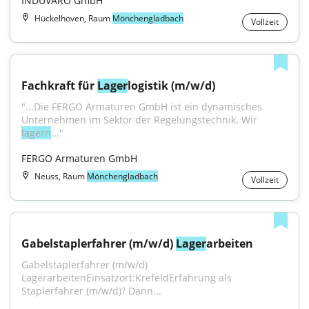
INDUVARO GmbH
Hückelhoven, Raum
Mönchengladbach
Vollzeit
Fachkraft für 
Lager
logistik (m/w/d)
"...Die FERGO Armaturen GmbH ist ein dynamisches 
Unternehmen im Sektor der Regelungstechnik. Wir 
lagern
..."
FERGO Armaturen GmbH
Neuss, Raum
Mönchengladbach
Vollzeit
Gabelstaplerfahrer (m/w/d) 
Lager
arbeiten
Gabelstaplerfahrer (m/w/d) 
LagerarbeitenEinsatzort:KrefeldErfahrung als 
Staplerfahrer (m/w/d)? Dann...