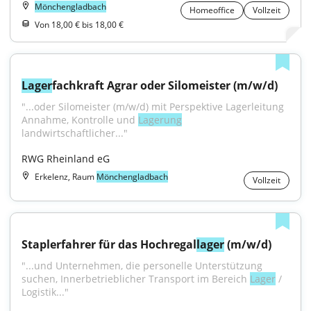
Mönchengladbach
Homeoffice
Vollzeit
Von 18,00 € bis 18,00 €
Lager
fachkraft Agrar oder Silomeister (m/w/d)
"...oder Silomeister (m/w/d) mit Perspektive Lagerleitung 
Annahme, Kontrolle und 
Lagerung
landwirtschaftlicher..."
RWG Rheinland eG
Erkelenz, Raum
Mönchengladbach
Vollzeit
Staplerfahrer für das Hochregal
lager
 (m/w/d)
"...und Unternehmen, die personelle Unterstützung 
suchen, Innerbetrieblicher Transport im Bereich 
Lager
 / 
Logistik..."