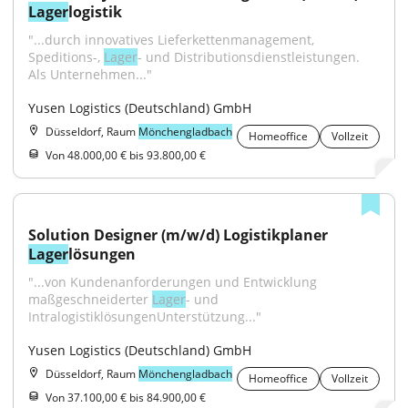
Lager
logistik
"...durch innovatives Lieferkettenmanagement, 
Speditions-, 
Lager
- und Distributionsdienstleistungen. 
Als Unternehmen..."
Yusen Logistics (Deutschland) GmbH
Düsseldorf, Raum
Mönchengladbach
Homeoffice
Vollzeit
Von 48.000,00 € bis 93.800,00 €
Solution Designer (m/w/d) Logistikplaner 
Lager
lösungen
"...von Kundenanforderungen und Entwicklung 
maßgeschneiderter 
Lager
- und 
IntralogistiklösungenUnterstützung..."
Yusen Logistics (Deutschland) GmbH
Düsseldorf, Raum
Mönchengladbach
Homeoffice
Vollzeit
Von 37.100,00 € bis 84.900,00 €