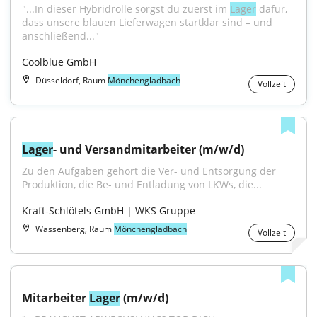
"...In dieser Hybridrolle sorgst du zuerst im 
Lager
 dafür, 
dass unsere blauen Lieferwagen startklar sind – und 
anschließend..."
Coolblue GmbH
Düsseldorf, Raum
Mönchengladbach
Vollzeit
Lager
- und Versandmitarbeiter (m/w/d)
Zu den Aufgaben gehört die Ver- und Entsorgung der 
Produktion, die Be- und Entladung von LKWs, die...
Kraft-Schlötels GmbH | WKS Gruppe
Wassenberg, Raum
Mönchengladbach
Vollzeit
Mitarbeiter 
Lager
 (m/w/d)