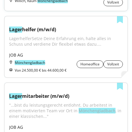
Willich, Raum
Mönchengladbach
Vollzeit
Lager
helfer (m/w/d)
LagerhelferSetze Deine Erfahrung ein, halte alles in 
Schuss und verdiene Dir flexibel etwas dazu....
JOB AG
Mönchengladbach
Homeoffice
Vollzeit
Von 24.500,00 € bis 44.600,00 €
Lager
mitarbeiter (m/w/d)
"...bist du leistungsgerecht entlohnt. Du arbeitest in 
einem motivierten Team vor Ort in 
Mönchengladbach
, in 
einer klassischen..."
JOB AG