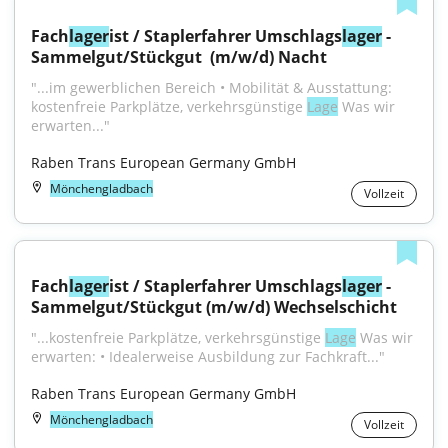
Fach
lager
ist / Staplerfahrer Umschlags
lager
 - 
Sammelgut/Stückgut ​ (m/w/d) Nacht
"...im gewerblichen Bereich • Mobilität & Ausstattung: 
kostenfreie Parkplätze, verkehrsgünstige 
Lage
 Was wir 
erwarten..."
Raben Trans European Germany GmbH
Mönchengladbach
Vollzeit
Fach
lager
ist / Staplerfahrer Umschlags
lager
 - 
Sammelgut/Stückgut​ (m/w/d) Wechselschicht
"...kostenfreie Parkplätze, verkehrsgünstige 
Lage
 Was wir 
erwarten: • Idealerweise Ausbildung zur Fachkraft..."
Raben Trans European Germany GmbH
Mönchengladbach
Vollzeit