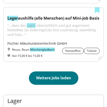
Lager
aushilfe (alle Menschen) auf Mini-Job Basis
"...dass das 
Lager
 übersichtlich und gut organisiert 
bleibtWas Du mitbringst:Du bist zuverlässig, teamfähig 
und hast..."
Fischer Akkumulatorentechnik GmbH
Neuss, Raum
Mönchengladbach
Homeoffice
Teilzeit
Von 15,00 € bis 15,00 €
Weitere Jobs laden
Lager