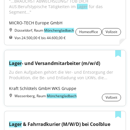
"...BRAUCHST ABWECHSLUNG? TOB DICH 
AUS:Berufstypische Tätigkeiten im 
Lager
 für das 
Segment..."
MICRO-TECH Europe GmbH
Düsseldorf, Raum
Mönchengladbach
Homeoffice
Vollzeit
Von 24.500,00 € bis 44.600,00 €
Lager
- und Versandmitarbeiter (m/w/d)
Zu den Aufgaben gehört die Ver- und Entsorgung der 
Produktion, die Be- und Entladung von LKWs, die...
Kraft Schlötels GmbH WKS Gruppe
Wassenberg, Raum
Mönchengladbach
Vollzeit
Lager
 & Fahrradkurier (M/W/D) bei Coolblue