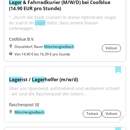
Lager
 & Fahrradkurier (M/W/D) bei Coolblue 
(14.90 EUR pro Stunde)
"...durch die Stadt cruisen? In dieser Hybridrolle sorgst 
du zuerst im 
Lager
 dafür, dass unsere blauen 
Lieferwagen..."
Coolblue B.V.
Düsseldorf, Raum
Mönchengladbach
Vollzeit
Von 14,90 € bis 16,39 € pro Stunde
Lager
ist / 
Lager
helfer (m/w/d)
Über uns Spannend, aufstrebend und verdammt schnell 
- wir sind die flaschenpost! Wir liefern...
flaschenpost SE
Mönchengladbach
Teilzeit
Vollzeit