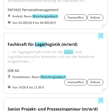
€Einsatzort:KrefeldErfahrung als Fachkraft für...
PATHOS Personalmanagement
Krefeld, Raum
Mönchengladbach
Homeoffice
Vollzeit
Von 24.300,00 € bis 44.400,00 €
Fachkraft für 
Lager
logistik (m/w/d)
"...im Tagesgeschäft rund um die 
Lager
- und 
LogistikprozesseSie kümmern sich um die Annahme 
eingehender..."
JOB AG
Hückelhoven, Raum
Mönchengladbach
Homeoffice
Vollzeit
Von 19,00 € bis 21,00 €
Senior Projekt- und Prozessingenieur (m/w/d) 