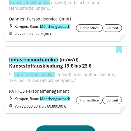
Industriemechaniker
 (m/w/d) und suchst neue 
Herausforderungen..."
Dahmen Personalservice GmbH
Kempen, Raum
Mönchengladbach
Homeoffice
Vollzeit
Von 21,00 € bis 21,00 €
Industriemechaniker
 (m/w/d) 
Kunststoffauskleidung 19 € bis 23 €
"...
Industriemechaniker
 (m/w/d) Kunststoffauskleidung 
19 € bis 23 €Einsatzort:Kempen..."
PATHOS Personalmanagement
Kempen, Raum
Mönchengladbach
Homeoffice
Vollzeit
Von 32.600,00 € bis 60.800,00 €