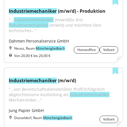
Industriemechaniker
 (m/w/d) - Produktion
"...
Industriemechaniker
 (m/w/d)Du bist 
Industriemechaniker
 (m/w/d) und möchtest Dein 
technisches..."
Dahmen Personalservice GmbH
Neuss, Raum
Mönchengladbach
Homeoffice
Vollzeit
Von 20,00 € bis 20,00 €
Industriemechaniker
 (m/w/d)
"...von BereitschaftsdienstenDein Profil:Erfolgreich 
abgeschlossene Ausbildung als 
Industriemechaniker
, 
Mechatroniker..."
Jung Papier GmbH
Düsseldorf, Raum
Mönchengladbach
Vollzeit