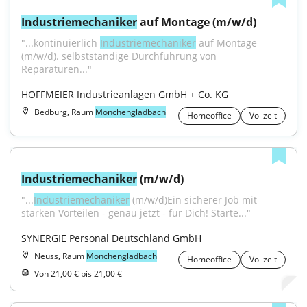
Industriemechaniker
 auf Montage (m/w/d)
"...kontinuierlich 
Industriemechaniker
 auf Montage 
(m/w/d). selbstständige Durchführung von 
Reparaturen..."
HOFFMEIER Industrieanlagen GmbH + Co. KG
Bedburg, Raum
Mönchengladbach
Homeoffice
Vollzeit
Industriemechaniker
 (m/w/d)
"...
Industriemechaniker
 (m/w/d)Ein sicherer Job mit 
starken Vorteilen - genau jetzt - für Dich! Starte..."
SYNERGIE Personal Deutschland GmbH
Neuss, Raum
Mönchengladbach
Homeoffice
Vollzeit
Von 21,00 € bis 21,00 €