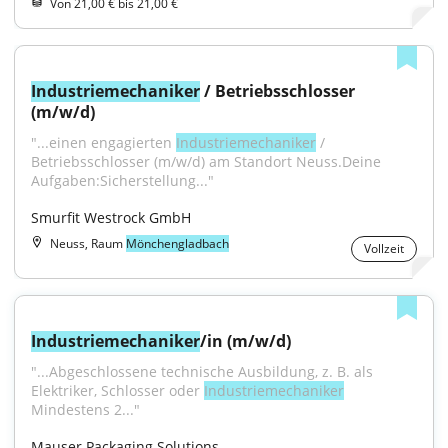
Von 21,00 € bis 21,00 €
Industriemechaniker
 / Betriebsschlosser 
(m/w/d)
"...einen engagierten 
Industriemechaniker
 / 
Betriebsschlosser (m/w/d) am Standort Neuss.Deine 
Aufgaben:Sicherstellung..."
Smurfit Westrock GmbH
Neuss, Raum
Mönchengladbach
Vollzeit
Industriemechaniker
/in (m/w/d)
"...Abgeschlossene technische Ausbildung, z. B. als 
Elektriker, Schlosser oder 
Industriemechaniker
Mindestens 2..."
Mauser Packaging Solutions