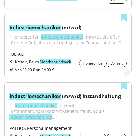
Industriemechaniker
 (m/w/d)
"...er weiterhin 
Industriemechaniker
 (m/w/d), die offen 
für neue Aufgaben sind und gern im Team arbeiten..."
JOB AG
Krefeld, Raum
Mönchengladbach
Homeoffice
Vollzeit
Von 20,00 € bis 24,00 €
Industriemechaniker
 (m/w/d) Instandhaltung
"...
Industriemechaniker
 (m/w/d) 
InstandhaltungEinsatzort:KrefeldErfahrung als 
Industriemechaniker
..."
PATHOS Personalmanagement