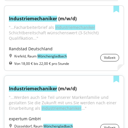
Industriemechaniker
 (m/w/d)
"...Facharbeiterbrief als 
Industriemechaniker
Schichtbereitschaft wünschenswert (3-Schicht) 
Qualifikation..."
Randstad Deutschland
Krefeld, Raum
Mönchengladbach
Vollzeit
Von 18,00 € bis 22,00 € pro Stunde
Industriemechaniker
 (m/w/d)
"...Werden auch Sie Teil unserer Markenfamilie und 
gestalten Sie die Zukunft mit uns.Sie werden nach einer 
Einarbeitung als 
Industriemechaniker
..."
expertum GmbH
Düsseldorf, Raum
Mönchengladbach
Vollzeit