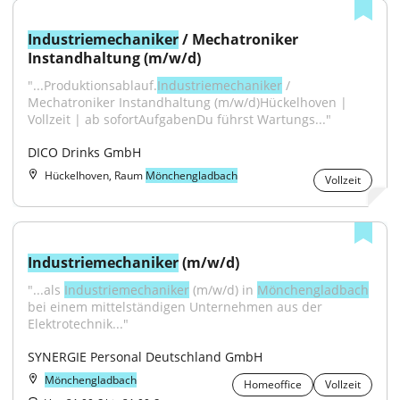
Industriemechaniker
 / Mechatroniker 
Instandhaltung (m/w/d)
"...Produktionsablauf.
Industriemechaniker
 / 
Mechatroniker Instandhaltung (m/w/d)Hückelhoven | 
Vollzeit | ab sofortAufgabenDu führst Wartungs..."
DICO Drinks GmbH
Hückelhoven, Raum
Mönchengladbach
Vollzeit
Industriemechaniker
 (m/w/d)
"...als 
Industriemechaniker
 (m/w/d) in 
Mönchengladbach
bei einem mittelständigen Unternehmen aus der 
Elektrotechnik..."
SYNERGIE Personal Deutschland GmbH
Mönchengladbach
Homeoffice
Vollzeit