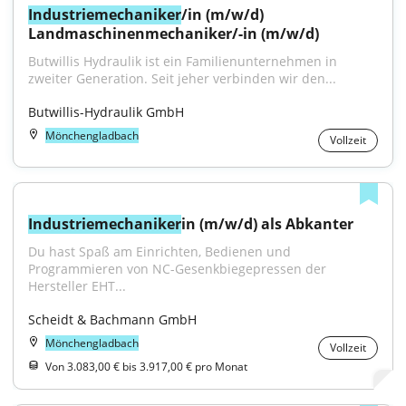
Industriemechaniker
/in (m/w/d) 
Landmaschinenmechaniker/-in (m/w/d)
Butwillis Hydraulik ist ein Familienunternehmen in 
zweiter Generation. Seit jeher verbinden wir den...
Butwillis-Hydraulik GmbH
Mönchengladbach
Vollzeit
Industriemechaniker
in (m/w/d) als Abkanter
Du hast Spaß am Einrichten, Bedienen und 
Programmieren von NC-Gesenkbiegepressen der 
Hersteller EHT...
Scheidt & Bachmann GmbH
Mönchengladbach
Vollzeit
Von 3.083,00 € bis 3.917,00 € pro Monat