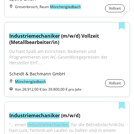
Grevenbroich, Raum
Mönchengladbach
Vollzeit
Industriemechaniker
 (m/w/d) Vollzeit 
(Metallbearbeiter/in)
Du hast Spaß am Einrichten, Bedienen und 
Programmieren von NC-Gesenkbiegepressen der 
Hersteller EHT...
Scheidt & Bachmann GmbH
Mönchengladbach
Vollzeit
Von 28.912,00 € bis 39.800,00 € pro Jahr
Industriemechaniker
 (m/w/d)
"...einen 
Industriemechaniker
, für die Betriebstechnik:Du 
hast Lust, Technik am Laufen zu halten und in einem 