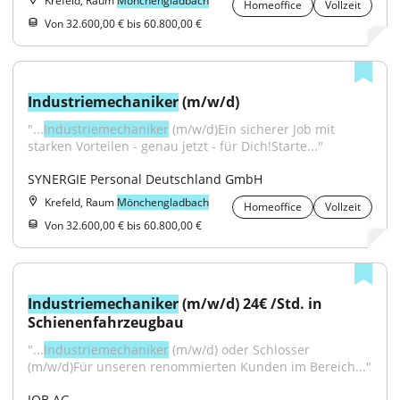
Krefeld, Raum
Mönchengladbach
Homeoffice
Vollzeit
Von 32.600,00 € bis 60.800,00 €
Industriemechaniker
 (m/w/d)
"...
Industriemechaniker
 (m/w/d)Ein sicherer Job mit 
starken Vorteilen - genau jetzt - für Dich!Starte..."
SYNERGIE Personal Deutschland GmbH
Krefeld, Raum
Mönchengladbach
Homeoffice
Vollzeit
Von 32.600,00 € bis 60.800,00 €
Industriemechaniker
 (m/w/d) 24€ /Std. in 
Schienenfahrzeugbau
"...
Industriemechaniker
 (m/w/d) oder Schlosser 
(m/w/d)Für unseren renommierten Kunden im Bereich..."
JOB AG