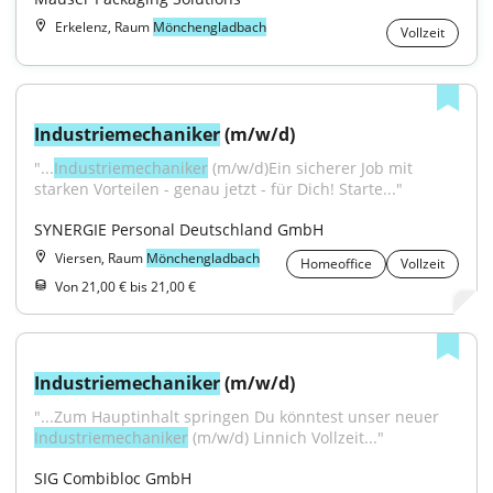
Erkelenz, Raum
Mönchengladbach
Vollzeit
Industriemechaniker
 (m/w/d)
"...
Industriemechaniker
 (m/w/d)Ein sicherer Job mit 
starken Vorteilen - genau jetzt - für Dich! Starte..."
SYNERGIE Personal Deutschland GmbH
Viersen, Raum
Mönchengladbach
Homeoffice
Vollzeit
Von 21,00 € bis 21,00 €
Industriemechaniker
 (m/w/d)
"...Zum Hauptinhalt springen Du könntest unser neuer 
Industriemechaniker
 (m/w/d) Linnich Vollzeit..."
SIG Combibloc GmbH