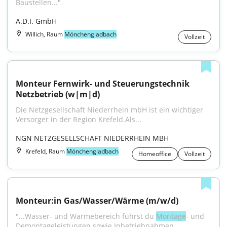
Baustellen..."
A.D.I. GmbH
Willich, Raum
Mönchengladbach
Vollzeit
Monteur Fernwirk- und Steuerungstechnik 
Netzbetrieb (w|m|d)
Die Netzgesellschaft Niederrhein mbH ist ein wichtiger 
Versorger in der Region Krefeld.Als...
NGN NETZGESELLSCHAFT NIEDERRHEIN MBH
Krefeld, Raum
Mönchengladbach
Homeoffice
Vollzeit
Monteur:in Gas/Wasser/Wärme (m/w/d)
"...Wasser- und Wärmebereich führst du 
Montage
- und 
Demontageleistungen sowie Inbetriebnahmen 