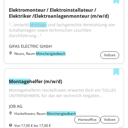
Elektromonteur / Elektroinstallateur / 
Elektriker /Elektroanlagenmonteur (m/w/d)
"...(m/w/d) 
Montage
 und fachgerechte Verdrahtung von 
Schaltanlagen sowie technischen Leuchten 
Durchführung..."
GIFAS ELECTRIC GmbH
Neuss, Raum
Mönchengladbach
Vollzeit
Montage
helfer (m/w/d)
MontagehelferIn Hückelhoven erwartet Dich ein TOLLES 
UNTERNEHMEN, für das wir technisch begabte...
JOB AG
Hückelhoven, Raum
Mönchengladbach
Homeoffice
Vollzeit
Von 17,00 € bis 17,00 €