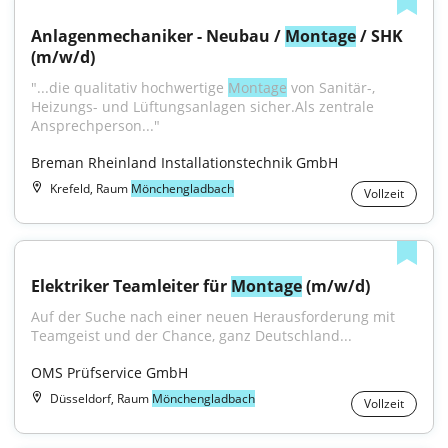
Anlagenmechaniker - Neubau / 
Montage
 / SHK 
(m/w/d)
"...die qualitativ hochwertige 
Montage
 von Sanitär-, 
Heizungs- und Lüftungsanlagen sicher.Als zentrale 
Ansprechperson..."
Breman Rheinland Installationstechnik GmbH
Krefeld, Raum
Mönchengladbach
Vollzeit
Elektriker Teamleiter für 
Montage
 (m/w/d)
Auf der Suche nach einer neuen Herausforderung mit 
Teamgeist und der Chance, ganz Deutschland...
OMS Prüfservice GmbH
Düsseldorf, Raum
Mönchengladbach
Vollzeit