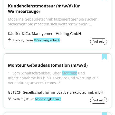
Kundendienstmonteur (m/w/d) für 
Wärmeerzeuger
Moderne Gebäudetechnik fasziniert Sie? Sie suchen 
Sicherheit? Sie möchten sich weiterentwickeln?...
Käuffer & Co. Management Holding GmbH
Krefeld, Raum
Mönchengladbach
Vollzeit
Monteur Gebäudeautomation (m/w/d)
"...vom Schaltschrankbau über 
Montage
 und 
Inbetriebnahme bis hin zu Service und Wartung.Zur 
Verstärkung unseres Teams..."
GETECH Gesellschaft für innovative Elektrotechnik mbH
Nettetal, Raum
Mönchengladbach
Vollzeit