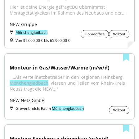
Hier ist deine Energie gefragt:Du übernimmst 
Montagetätigkeiten im Rahmen des Neubaus und der...
NEW-Gruppe
Mönchengladbach
Homeoffice
Vollzeit
Von 31.600,00 € bis 65.900,00 €
Monteur:in Gas/Wasser/Wärme (m/w/d)
"...Als Verteilnetzbetreiber in den Regionen Heinsberg, 
Mönchengladbach
, Viersen und Teilen vom Rhein-Kreis 
Neuss trägt die NEW..."
NEW Netz GmbH
Grevenbroich, Raum
Mönchengladbach
Vollzeit
Monteur Sondermaschinenbau (m/w/d)