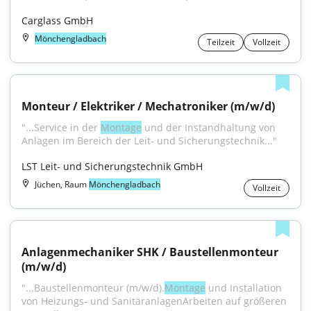
Carglass GmbH
Mönchengladbach
Teilzeit
Vollzeit
Monteur / Elektriker / Mechatroniker (m/w/d)
"...Service in der 
Montage
 und der Instandhaltung von 
Anlagen im Bereich der Leit- und Sicherungstechnik..."
LST Leit- und Sicherungstechnik GmbH
Jüchen, Raum
Mönchengladbach
Vollzeit
Anlagenmechaniker SHK / Baustellenmonteur 
(m/w/d)
"...Baustellenmonteur (m/w/d).
Montage
 und Installation 
von Heizungs- und SanitäranlagenArbeiten auf größeren 