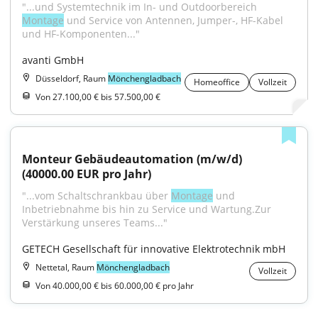
"...und Systemtechnik im In- und Outdoorbereich 
Montage
 und Service von Antennen, Jumper-, HF-Kabel 
und HF-Komponenten..."
avanti GmbH
Düsseldorf, Raum
Mönchengladbach
Homeoffice
Vollzeit
Von 27.100,00 € bis 57.500,00 €
Monteur Gebäudeautomation (m/w/d) 
(40000.00 EUR pro Jahr)
"...vom Schaltschrankbau über 
Montage
 und 
Inbetriebnahme bis hin zu Service und Wartung.Zur 
Verstärkung unseres Teams..."
GETECH Gesellschaft für innovative Elektrotechnik mbH
Nettetal, Raum
Mönchengladbach
Vollzeit
Von 40.000,00 € bis 60.000,00 € pro Jahr