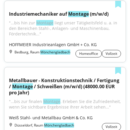
Industriemechaniker auf 
Montage
 (m/w/d)
"...bis hin zur 
Montage
 liegt unser Tätigkeitsfeld u. a. in 
den Bereichen Stahl-, Anlagen- und Maschinenbau, 
Fördertechnik..."
HOFFMEIER Industrieanlagen GmbH + Co. KG
Bedburg, Raum
Mönchengladbach
Homeoffice
Vollzeit
Metallbauer - Konstruktionstechnik / Fertigung 
/ 
Montage
 / Schweißen (m/w/d) (48000.00 EUR 
pro Jahr)
"...bis zur finalen 
Montage
. Erleben Sie die Zufriedenheit, 
wenn Sie sichtbare Ergebnisse Ihrer Arbeit sehen..."
Weiß Stahl- und Metallbau GmbH & Co. KG
Düsseldorf, Raum
Mönchengladbach
Vollzeit