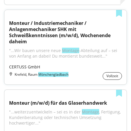
Monteur / Industriemechaniker / 
Anlagenmechaniker SHK mit 
Schweißkenntnissen (m/w/d), Wochenende 
daheim
"...Wir bauen unsere neue 
Montage
-Abteilung auf – sei 
von Anfang an dabei! Du montierst bundesweit..."
CERTUSS GmbH
Krefeld, Raum
Mönchengladbach
Vollzeit
Monteur (m/w/d) für das Glaserhandwerk
"...weiterzuentwickeln – sei es in der 
Montage
, Fertigung, 
Kundenberatung oder technischen Umsetzung 
hochwertiger..."