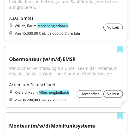
Installation von Heizungs- und SanitäranlagenArbeiten 
auf größeren..."
A.D.I. GmbH
Willich, Raum
Mönchengladbach
Vollzeit
Von 45.000,00 € bis 58.000,00 € pro Jahr
Obermonteur (w/m/d) EMSR
Wir suchen Verstärkung für unser Team der Actemium 
Cegelec Services GmbH am Standort Krefeld!Unsere...
Actemium Deutschland
Krefeld, Raum
Mönchengladbach
Homeoffice
Vollzeit
Von 36.200,00 € bis 77.700,00 €
Monteur (m/w/d) Mobilfunksysteme