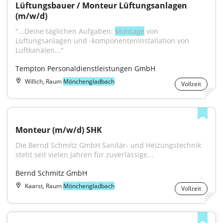
Lüftungsbauer / Monteur Lüftungsanlagen 
(m/w/d)
"...Deine täglichen Aufgaben: 
Montage
 von 
Lüftungsanlagen und -komponentenInstallation von 
Luftkanälen..."
Tempton Personaldienstleistungen GmbH
Willich, Raum
Mönchengladbach
Vollzeit
Monteur (m/w/d) SHK
Die Bernd Schmitz GmbH Sanitär‑ und Heizungstechnik 
steht seit vielen Jahren für zuverlässige...
Bernd Schmitz GmbH
Kaarst, Raum
Mönchengladbach
Vollzeit