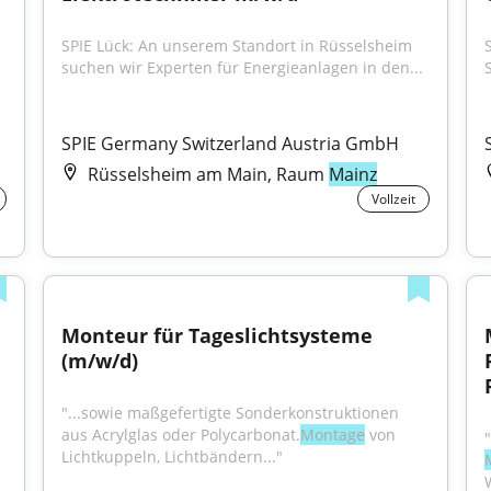
SPIE Lück: An unserem Standort in Rüsselsheim 
suchen wir Experten für Energieanlagen in den...
SPIE Germany Switzerland Austria GmbH
Rüsselsheim am Main, Raum
Mainz
Vollzeit
Monteur für Tageslichtsysteme 
(m/w/d)
"...sowie maßgefertigte Sonderkonstruktionen 
aus Acrylglas oder Polycarbonat.
Montage
 von 
Lichtkuppeln, Lichtbändern..."