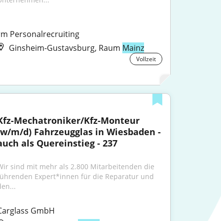
rm Personalrecruiting
Ginsheim-Gustavsburg, Raum
Mainz
Vollzeit
Kfz-Mechatroniker/Kfz-Monteur 
(w/m/d) Fahrzeugglas in Wiesbaden - 
auch als Quereinstieg - 237
Wir sind mit mehr als 2.800 Mitarbeitenden die 
führenden Expert*innen für die Reparatur und 
en...
Carglass GmbH