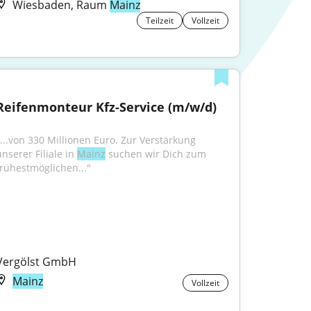
Wiesbaden, Raum
Mainz
Teilzeit
Vollzeit
Reifenmonteur Kfz-Service (m/w/d)
"...von 330 Millionen Euro. Zur Verstärkung 
nserer Filiale in 
Mainz
 suchen wir Dich zum 
frühestmöglichen..."
Vergölst GmbH
Mainz
Vollzeit