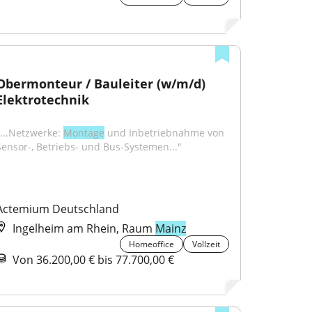
Obermonteur / Bauleiter (w/m/d) 
Elektrotechnik
"...Netzwerke: 
Montage
 und Inbetriebnahme von 
Sensor-, Betriebs- und Bus-Systemen..."
Actemium Deutschland
Ingelheim am Rhein, Raum
Mainz
Homeoffice
Vollzeit
Von 36.200,00 € bis 77.700,00 €