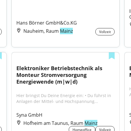
Hans Börner GmbH&Co.KG
Nauheim, Raum
Mainz
Vollzeit
Elektroniker Betriebstechnik als 
Monteur Stromversorgung 
Energiewende (m|w|d)
Hier bringst Du Deine Energie ein: • Du führst in 
Anlagen der Mittel- und Hochspannung...
Syna GmbH
Hofheim am Taunus, Raum
Mainz
Homeoffice
Vollzeit