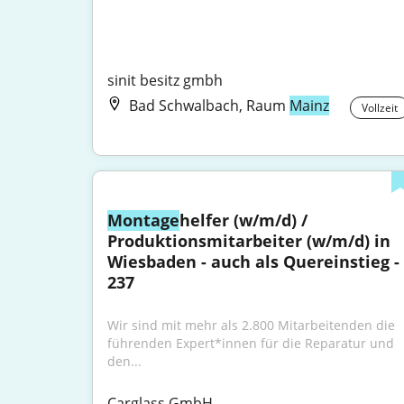
sinit besitz gmbh
Bad Schwalbach, Raum
Mainz
Vollzeit
Montage
helfer (w/m/d) / 
Produktionsmitarbeiter (w/m/d) in 
Wiesbaden - auch als Quereinstieg - 
237
Wir sind mit mehr als 2.800 Mitarbeitenden die 
führenden Expert*innen für die Reparatur und 
den...
Carglass GmbH