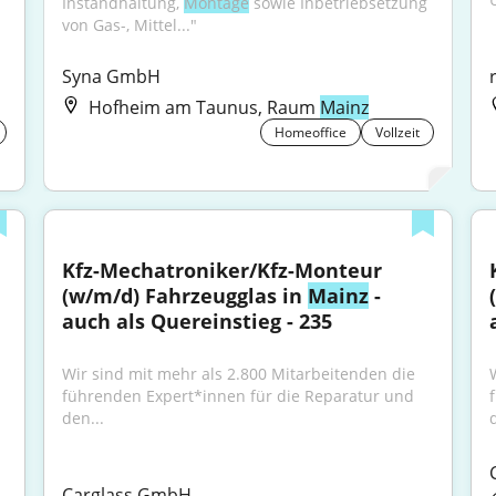
Instandhaltung, 
Montage
 sowie Inbetriebsetzung 
von Gas-, Mittel..."
Syna GmbH
Hofheim am Taunus, Raum
Mainz
Homeoffice
Vollzeit
Kfz-Mechatroniker/Kfz-Monteur 
(w/m/d) Fahrzeugglas in 
Mainz
 - 
auch als Quereinstieg - 235
Wir sind mit mehr als 2.800 Mitarbeitenden die 
führenden Expert*innen für die Reparatur und 
den...
d
Carglass GmbH