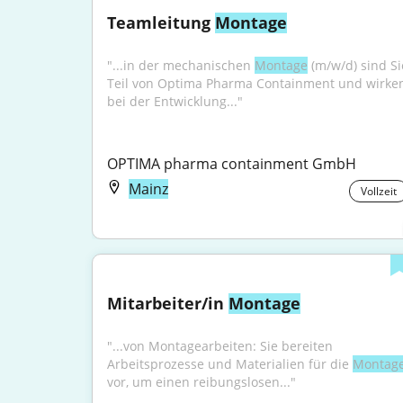
Teamleitung 
Montage
"...in der mechanischen 
Montage
 (m/w/d) sind Sie
Teil von Optima Pharma Containment und wirken
bei der Entwicklung..."
OPTIMA pharma containment GmbH
Mainz
Vollzeit
Mitarbeiter/in 
Montage
"...von Montagearbeiten: Sie bereiten 
Arbeitsprozesse und Materialien für die 
Montag
vor, um einen reibungslosen..."