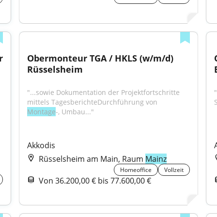
 
Obermonteur TGA / HKLS (w/m/d) 
Rüsselsheim
"...sowie Dokumentation der Projektfortschritte 
mittels TagesberichteDurchführung von 
Montage
-, Umbau..."
Akkodis
Rüsselsheim am Main, Raum
Mainz
Homeoffice
Vollzeit
Von 36.200,00 € bis 77.600,00 €