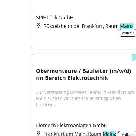
SPIE Lück GmbH
Rüsselsheim bei Frankfurt, Raum
Mainz
Vollzeit
Obermonteure / Bauleiter (m/w/d) 
im Bereich Elektrotechnik
Zur Verstärkung unseres Teams in Frankfurt am 
Main suchen wir zum schnellstmöglichen 
Einstieg...
Elomech Elektroanlagen GmbH
Frankfurt am Main, Raum
Mainz
Vollzeit