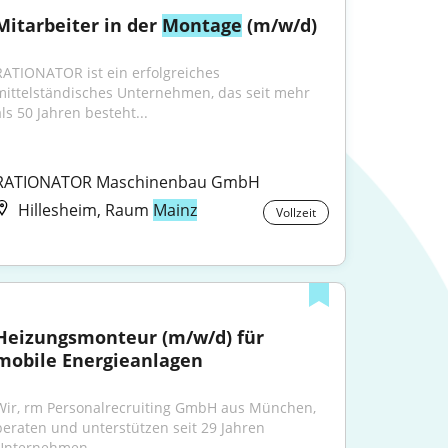
Mitarbeiter in der 
Montage
 (m/w/d)
RATIONATOR ist ein erfolgreiches 
mittelständisches Unternehmen, das seit mehr 
als 50 Jahren besteht...
RATIONATOR Maschinenbau GmbH
Hillesheim, Raum
Mainz
Vollzeit
Heizungsmonteur (m/w/d) für 
mobile Energieanlagen
Wir, rm Personalrecruiting GmbH aus München, 
beraten und unterstützen seit 29 Jahren 
Unternehmen...