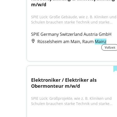
m/w/d
SPIE Lück: Große Gebäude, wie z. B. Kliniken und 
Schulen brauchen starke Technik und starke...
SPIE Germany Switzerland Austria GmbH
Rüsselsheim am Main, Raum
Mainz
Vollzeit
Elektroniker / Elektriker als 
Obermonteur m/w/d
SPIE Lück: Großprojekte, wie z. B. Kliniken und 
Schulen brauchen starke Technik und starke...