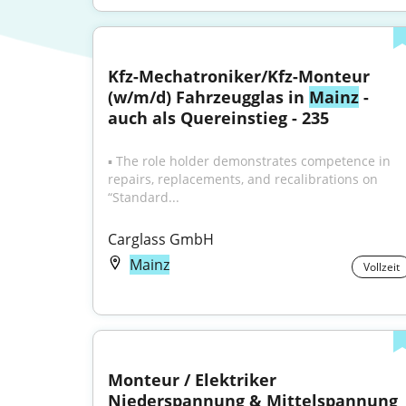
Kfz-Mechatroniker/Kfz-Monteur 
(w/m/d) Fahrzeugglas in 
Mainz
 - 
auch als Quereinstieg - 235
▪ The role holder demonstrates competence in 
repairs, replacements, and recalibrations on 
“Standard...
Carglass GmbH
Mainz
Vollzeit
Monteur / Elektriker 
Niederspannung & Mittelspannung 