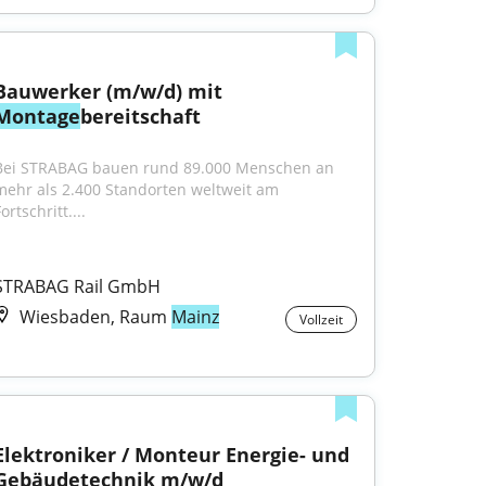
Bauwerker (m/w/d) mit 
Montage
bereitschaft
Bei STRABAG bauen rund 89.000 Menschen an 
mehr als 2.400 Standorten weltweit am 
ortschritt....
STRABAG Rail GmbH
Wiesbaden, Raum
Mainz
Vollzeit
Elektroniker / Monteur Energie- und 
Gebäudetechnik m/w/d