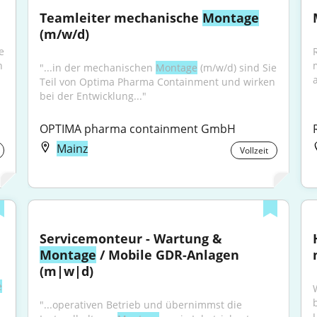
Teamleiter mechanische 
Montage
(m/w/d)
 
 
"...in der mechanischen 
Montage
 (m/w/d) sind Sie 
Teil von Optima Pharma Containment und wirken 
bei der Entwicklung..."
OPTIMA pharma containment GmbH
Mainz
Vollzeit
Servicemonteur - Wartung & 
Montage
 / Mobile GDR-Anlagen 
(m|w|d)
e
"...operativen Betrieb und übernimmst die 