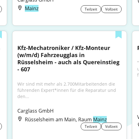
Mainz
Teilzeit
Vollzeit
 
Kfz-Mechatroniker / Kfz-Monteur 
(w/m/d) Fahrzeugglas in 
Rüsselsheim - auch als Quereinstieg 
- 607
u
Wir sind mit mehr als 2.700Mitarbeitenden die 
führenden Expert*innen für die Reparatur und 
den...
Carglass GmbH
Rüsselsheim am Main, Raum
Mainz
Teilzeit
Vollzeit