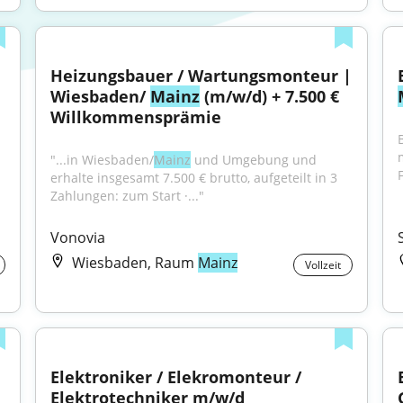
Heizungsbauer / Wartungsmonteur | 
Wiesbaden/ 
Mainz
 (m/w/d) + 7.500 € 
Willkommensprämie
"...in Wiesbaden/
Mainz
 und Umgebung und 
F
erhalte insgesamt 7.500 € brutto, aufgeteilt in 3 
Zahlungen: zum Start ·..."
Vonovia
Wiesbaden, Raum
Mainz
Vollzeit
Elektroniker / Elekromonteur / 
Elektrotechniker m/w/d