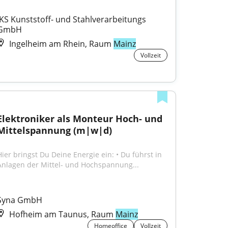
IKS Kunststoff- und Stahlverarbeitungs 
GmbH
Ingelheim am Rhein, Raum
Mainz
Vollzeit
Elektroniker als Monteur Hoch- und 
Mittelspannung (m|w|d)
Hier bringst Du Deine Energie ein: • Du führst in 
Anlagen der Mittel- und Hochspannung...
Syna GmbH
Hofheim am Taunus, Raum
Mainz
Homeoffice
Vollzeit