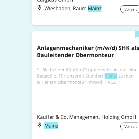
Wiesbaden, Raum
Mainz
Vollzeit
Anlagenmechaniker (m/w/d) SHK als
Bauleitender Obermonteur
"...Sie bei der Käuffer-Gruppe mehr als nur eine 
Baustelle. Für unseren Standort 
Mainz
 suchen 
wir einen Obermonteur (m/w/d) HKLS..."
Käuffer & Co. Management Holding GmbH
Mainz
Vollzeit