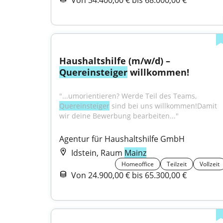
Von 34.400,00 € bis 68.000,00 €
Haushaltshilfe (m/w/d) – 
Quereinsteiger
 willkommen!
"...umorientieren? Werde Teil des Teams, 
Quereinsteiger
 sind bei uns willkommen!Damit 
wir deine Bewerbung bearbeiten..."
Agentur für Haushaltshilfe GmbH
Idstein, Raum
Mainz
Homeoffice
Teilzeit
Vollzeit
Von 24.900,00 € bis 65.300,00 €