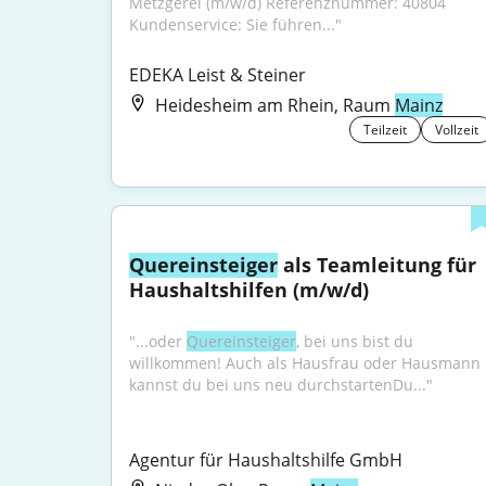
Metzgerei (m/w/d) Referenznummer: 40804 
Kundenservice: Sie führen..."
EDEKA Leist & Steiner
Heidesheim am Rhein, Raum
Mainz
Teilzeit
Vollzeit
Quereinsteiger
 als Teamleitung für 
Haushaltshilfen (m/w/d)
"...oder 
Quereinsteiger
, bei uns bist du 
willkommen! Auch als Hausfrau oder Hausmann 
kannst du bei uns neu durchstartenDu..."
Agentur für Haushaltshilfe GmbH