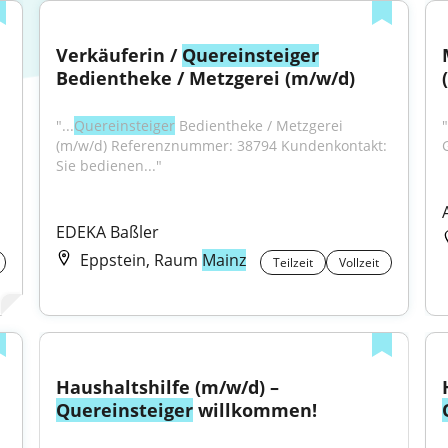
Verkäuferin / 
Quereinsteiger
Bedientheke / Metzgerei (m/w/d)
"...
Quereinsteiger
 Bedientheke / Metzgerei 
(m/w/d) Referenznummer: 38794 Kundenkontakt: 
Sie bedienen..."
EDEKA Baßler
Eppstein, Raum
Mainz
Teilzeit
Vollzeit
Haushaltshilfe (m/w/d) – 
Quereinsteiger
 willkommen!