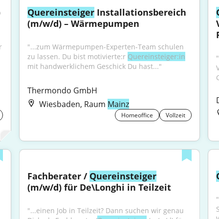
 
Quereinsteiger
 Installationsbereich 
(m/w/d) – Wärmepumpen
 
"...zum Wärmepumpen-Experten-Team schulen 
zu lassen. Du bist motivierte:r 
Quereinsteiger:in
mit handwerklichem Geschick Du hast..."
Thermondo GmbH
Wiesbaden, Raum
Mainz
Homeoffice
Vollzeit
Fachberater / 
Quereinsteiger
(m/w/d) für De\Longhi in Teilzeit
"
"...einen Job in Teilzeit? Dann suchen wir genau 