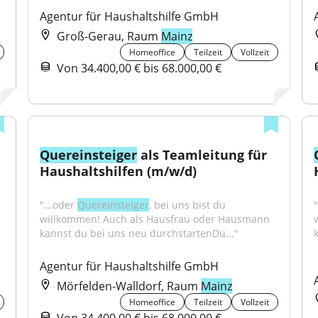
Agentur für Haushaltshilfe GmbH
Groß-Gerau, Raum
Mainz
Homeoffice
Teilzeit
Vollzeit
Von 34.400,00 € bis 68.000,00 €
Quereinsteiger
 als Teamleitung für 
Haushaltshilfen (m/w/d)
"...oder 
Quereinsteiger
, bei uns bist du 
"
willkommen! Auch als Hausfrau oder Hausmann 
kannst du bei uns neu durchstartenDu..."
Agentur für Haushaltshilfe GmbH
Mörfelden-Walldorf, Raum
Mainz
Homeoffice
Teilzeit
Vollzeit