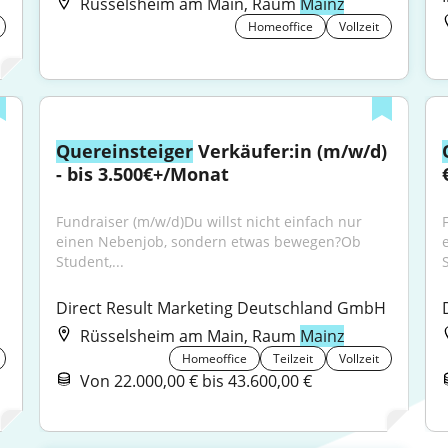
Rüsselsheim am Main, Raum
Mainz
Homeoffice
Vollzeit
Quereinsteiger
 Verkäufer:in (m/w/d) 
- bis 3.500€+/Monat
Fundraiser (m/w/d)Du willst nicht einfach nur 
einen Nebenjob, sondern etwas bewegen?Ob 
Student,...
S
Direct Result Marketing Deutschland GmbH
Rüsselsheim am Main, Raum
Mainz
Homeoffice
Teilzeit
Vollzeit
Von 22.000,00 € bis 43.600,00 €