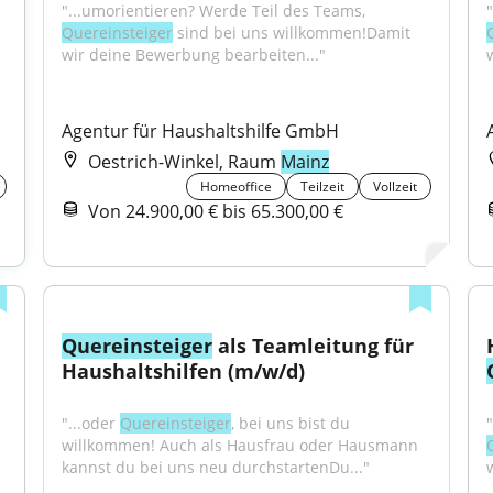
"...umorientieren? Werde Teil des Teams, 
Quereinsteiger
 sind bei uns willkommen!Damit 
wir deine Bewerbung bearbeiten..."
Agentur für Haushaltshilfe GmbH
Oestrich-Winkel, Raum
Mainz
Homeoffice
Teilzeit
Vollzeit
Von 24.900,00 € bis 65.300,00 €
Quereinsteiger
 als Teamleitung für 
Haushaltshilfen (m/w/d)
"...oder 
Quereinsteiger
, bei uns bist du 
willkommen! Auch als Hausfrau oder Hausmann 
kannst du bei uns neu durchstartenDu..."