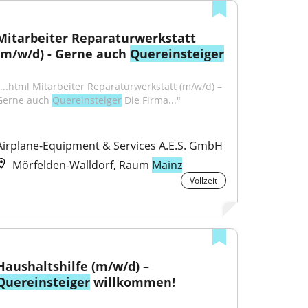
Mitarbeiter Reparaturwerkstatt 
(m/w/d) - Gerne auch 
Quereinsteiger
"...html Mitarbeiter Reparaturwerkstatt (m/w/d) – 
Gerne auch 
Quereinsteiger
 Die Firma..."
Airplane-Equipment & Services A.E.S. GmbH
Mörfelden-Walldorf, Raum
Mainz
Vollzeit
Haushaltshilfe (m/w/d) – 
Quereinsteiger
 willkommen!