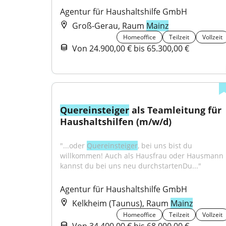
Agentur für Haushaltshilfe GmbH
Groß-Gerau, Raum
Mainz
Homeoffice
Teilzeit
Vollzeit
Von 24.900,00 € bis 65.300,00 €
Quereinsteiger
 als Teamleitung für 
Haushaltshilfen (m/w/d)
"...oder 
Quereinsteiger
, bei uns bist du 
willkommen! Auch als Hausfrau oder Hausmann 
kannst du bei uns neu durchstartenDu..."
Agentur für Haushaltshilfe GmbH
Kelkheim (Taunus), Raum
Mainz
Homeoffice
Teilzeit
Vollzeit