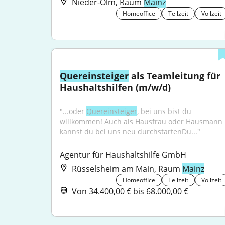
Nieder-Olm, Raum
Mainz
Homeoffice
Teilzeit
Vollzeit
Quereinsteiger
 als Teamleitung für 
Haushaltshilfen (m/w/d)
"...oder 
Quereinsteiger
, bei uns bist du 
willkommen! Auch als Hausfrau oder Hausmann 
kannst du bei uns neu durchstartenDu..."
Agentur für Haushaltshilfe GmbH
Rüsselsheim am Main, Raum
Mainz
Homeoffice
Teilzeit
Vollzeit
Von 34.400,00 € bis 68.000,00 €