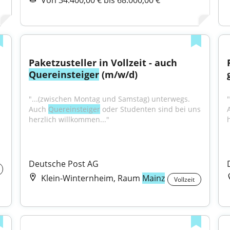
Von 34.400,00 € bis 68.000,00 €
Paketzusteller in Vollzeit - auch 
Quereinsteiger
 (m/w/d)
"...(zwischen Montag und Samstag) unterwegs. 
Auch 
Quereinsteiger
 oder Studenten sind bei uns 
herzlich willkommen..."
Deutsche Post AG
Klein-Winternheim, Raum
Mainz
Vollzeit