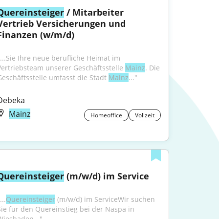
Quereinsteiger
 / Mitarbeiter 
Vertrieb Versicherungen und 
Finanzen (w/m/d)
"...Sie Ihre neue berufliche Heimat im 
Vertriebsteam unserer Geschäftsstelle 
Mainz
. Die 
Geschäftsstelle umfasst die Stadt 
Mainz
..."
Debeka
Mainz
Homeoffice
Vollzeit
Quereinsteiger
 (m/w/d) im Service
...
Quereinsteiger
 (m/w/d) im ServiceWir suchen 
Sie für den Quereinstieg bei der Naspa in 
Wiesbaden..."