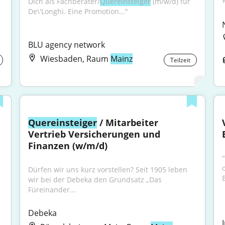
Dich als Fachberater/
Quereinsteiger
 (m/w/d) für 
De\'Longhi. Eine Promotion..."
BLU agency network
Wiesbaden, Raum
Mainz
Teilzeit
Quereinsteiger
 / Mitarbeiter 
Vertrieb Versicherungen und 
Finanzen (w/m/d)
o
Dürfen wir uns kurz vorstellen? Seit 1905 leben 
wir bei der Debeka den Grundsatz „Das 
Füreinander...
Debeka