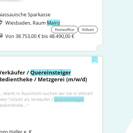
Nassauische Sparkasse
Wiesbaden, Raum
Mainz
Homeoffice
Vollzeit
Von 38.753,00 € bis 48.490,00 €
Verkäufer / 
Quereinsteiger
Bedientheke / Metzgerei (m/w/d)
"...Markt in Raunheim suchen wir Sie in Vollzeit 
der Teilzeit als Verkäufer / 
Quereinsteiger
Bedientheke..."
Ingo Haller e. K.