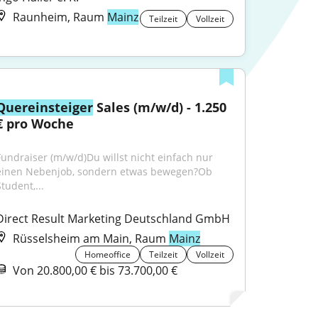
Raunheim, Raum
Mainz
Teilzeit
Vollzeit
Quereinsteiger
 Sales (m/w/d) - 1.250 
€ pro Woche
Fundraiser (m/w/d)Du willst nicht einfach nur 
einen Nebenjob, sondern etwas bewegen?Ob 
tudent,...
Direct Result Marketing Deutschland GmbH
Rüsselsheim am Main, Raum
Mainz
Homeoffice
Teilzeit
Vollzeit
Von 20.800,00 € bis 73.700,00 €