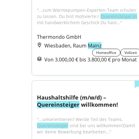
"...zum Wärmepumpen-Experten-Team schulen 
zu lassen. Du bist motivierte:r 
Quereinsteiger:in
mit handwerklichem Geschick Du hast..."
Thermondo GmbH
Wiesbaden, Raum
Mainz
Homeoffice
Vollzeit
Von 3.000,00 € bis 3.800,00 € pro Monat
Haushaltshilfe (m/w/d) – 
Quereinsteiger
 willkommen!
"...umorientieren? Werde Teil des Teams, 
Quereinsteiger
 sind bei uns willkommen!Damit 
wir deine Bewerbung bearbeiten..."