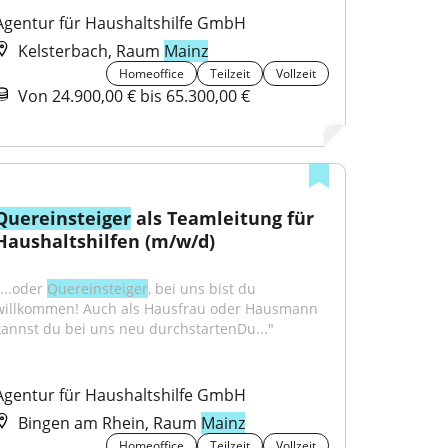
Agentur für Haushaltshilfe GmbH
Kelsterbach, Raum
Mainz
Homeoffice
Teilzeit
Vollzeit
Von 24.900,00 € bis 65.300,00 €
Quereinsteiger
 als Teamleitung für 
Haushaltshilfen (m/w/d)
...oder 
Quereinsteiger
, bei uns bist du 
willkommen! Auch als Hausfrau oder Hausmann 
kannst du bei uns neu durchstartenDu..."
Agentur für Haushaltshilfe GmbH
Bingen am Rhein, Raum
Mainz
Homeoffice
Teilzeit
Vollzeit