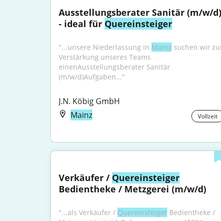
Ausstellungsberater Sanitär (m/w/d)
- ideal für 
Quereinsteiger
"...unsere Niederlassung in 
Mainz
 suchen wir zur
Verstärkung unseres Teams 
einenAusstellungsberater Sanitär 
(m/w/d)Aufgaben..."
J.N. Köbig GmbH
Mainz
Vollzeit
Verkäufer / 
Quereinsteiger
Bedientheke / Metzgerei (m/w/d)
"...als Verkäufer / 
Quereinsteiger
 Bedientheke / 