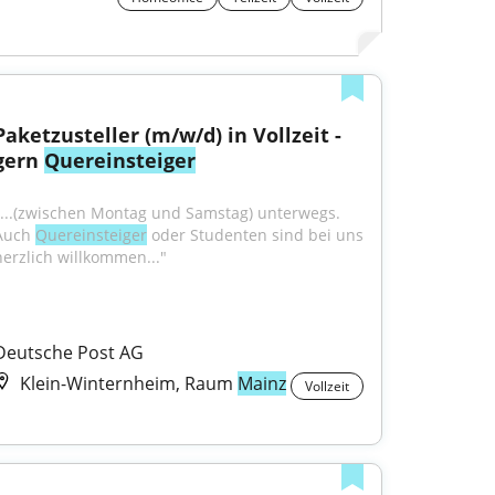
Paketzusteller (m/w/d) in Vollzeit - 
gern 
Quereinsteiger
"...(zwischen Montag und Samstag) unterwegs. 
Auch 
Quereinsteiger
 oder Studenten sind bei uns 
herzlich willkommen..."
Deutsche Post AG
Klein-Winternheim, Raum
Mainz
Vollzeit