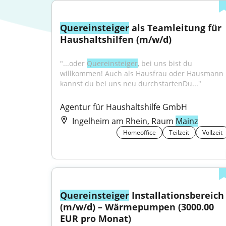
Quereinsteiger
 als Teamleitung für 
Haushaltshilfen (m/w/d)
"...oder 
Quereinsteiger
, bei uns bist du 
willkommen! Auch als Hausfrau oder Hausmann 
kannst du bei uns neu durchstartenDu..."
Agentur für Haushaltshilfe GmbH
Ingelheim am Rhein, Raum
Mainz
Homeoffice
Teilzeit
Vollzeit
Quereinsteiger
 Installationsbereich 
(m/w/d) – Wärmepumpen (3000.00 
EUR pro Monat)