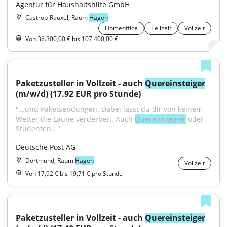
Agentur für Haushaltshilfe GmbH
Castrop-Rauxel, Raum
Hagen
Homeoffice
Teilzeit
Vollzeit
Von 36.300,00 € bis 107.400,00 €
Paketzusteller in Vollzeit - auch 
Quereinsteiger
(m/w/d) (17.92 EUR pro Stunde)
"...und Paketsendungen. Dabei lässt du dir von keinem 
Wetter die Laune verderben. Auch 
Quereinsteiger
 oder 
Studenten..."
Deutsche Post AG
Dortmund, Raum
Hagen
Vollzeit
Von 17,92 € bis 19,71 € pro Stunde
Paketzusteller in Vollzeit - auch 
Quereinsteiger