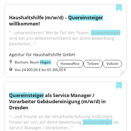
Haushaltshilfe (m/w/d) – 
Quereinsteiger
willkommen!
"...umorientieren? Werde Teil des Teams, 
Quereinsteiger
sind bei uns willkommen!Damit wir deine Bewerbung 
bearbeiten..."
Agentur für Haushaltshilfe GmbH
Bochum, Raum
Hagen
Homeoffice
Teilzeit
Vollzeit
Von 24.900,00 € bis 65.300,00 €
Quereinsteiger
 als Service Manager / 
Vorarbeiter Gebäudereinigung (m/w/d) in 
Dresden
"...und Freude an der Mitarbeiterführung mitbringst, 
freuen wir uns auf deine Bewerbung.
Quereinsteiger
 als 
Service Manager / Vorarbeiter..."