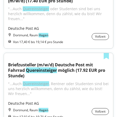
(m/w/d) (17.40 EUR pro Stunde)
"...Auch 
Quereinsteiger
 oder Studenten sind bei uns 
herzlich willkommen, denn du zählst, wie du bist! Wir 
freuen..."
Deutsche Post AG
Dortmund, Raum
Hagen
Vollzeit
Von 17,40 € bis 19,14 € pro Stunde
Briefzusteller (m/w/d) Deutsche Post mit 
Fahrrad 
Quereinsteiger
 möglich (17.92 EUR pro 
Stunde)
"...Auch 
Quereinsteiger
, Rentner oder Studenten sind bei 
uns herzlich willkommen, denn du zählst, wie du bist! 
Wir freuen..."
Deutsche Post AG
Dortmund, Raum
Hagen
Vollzeit
Von 17,92 € bis 19,71 € pro Stunde