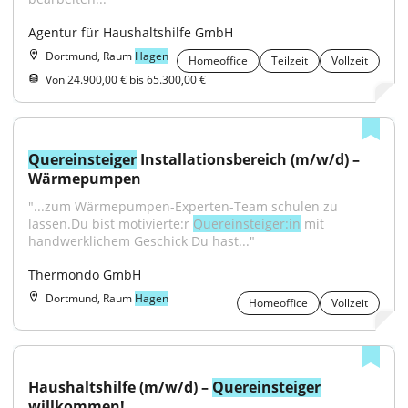
Agentur für Haushaltshilfe GmbH
Dortmund, Raum
Hagen
Homeoffice
Teilzeit
Vollzeit
Von 24.900,00 € bis 65.300,00 €
Quereinsteiger
 Installationsbereich (m/w/d) – 
Wärmepumpen
"...zum Wärmepumpen-Experten-Team schulen zu 
lassen.Du bist motivierte:r 
Quereinsteiger:in
 mit 
handwerklichem Geschick Du hast..."
Thermondo GmbH
Dortmund, Raum
Hagen
Homeoffice
Vollzeit
Haushaltshilfe (m/w/d) – 
Quereinsteiger
willkommen!