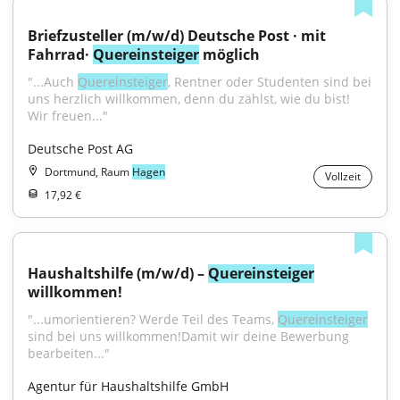
Briefzusteller (m/w/d) Deutsche Post · mit 
Fahrrad· 
Quereinsteiger
 möglich
"...Auch 
Quereinsteiger
, Rentner oder Studenten sind bei 
uns herzlich willkommen, denn du zählst, wie du bist! 
Wir freuen..."
Deutsche Post AG
Dortmund, Raum
Hagen
Vollzeit
17,92 €
Haushaltshilfe (m/w/d) – 
Quereinsteiger
willkommen!
"...umorientieren? Werde Teil des Teams, 
Quereinsteiger
sind bei uns willkommen!Damit wir deine Bewerbung 
bearbeiten..."
Agentur für Haushaltshilfe GmbH