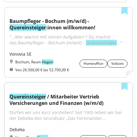
Baumpfleger - Bochum (m/w/d) - 
Quereinsteiger
:innen willkommen!
"...Wer wächst mit seinen Aufgaben? / Du machst 
das.Baumpfleger - Bochum (m/w/d) - 
Quereinsteiger
..."
Vonovia SE
Bochum, Raum
Hagen
Homeoffice
Vollzeit
Von 26.500,00 € bis 52.700,00 €
Quereinsteiger
 / Mitarbeiter Vertrieb 
Versicherungen und Finanzen (w/m/d)
Dürfen wir uns kurz vorstellen? Seit 1905 leben wir bei 
der Debeka den Grundsatz „Das Füreinander...
Debeka