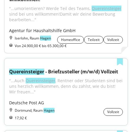
"...umorientieren? Werde Teil des Teams, 
Quereinsteiger
sind bei uns willkommen!Damit wir deine Bewerbung 
bearbeiten..."
Agentur für Haushaltshilfe GmbH
Iserlohn, Raum
Hagen
Homeoffice
Teilzeit
Vollzeit
Von 24.900,00 € bis 65.300,00 €
Quereinsteiger
 - Briefzusteller (m/w/d) Vollzeit
"...Auch 
Quereinsteiger
, Rentner oder Studenten sind bei 
uns herzlich willkommen, denn du zählst, wie du bist! 
Wir freuen..."
Deutsche Post AG
Dortmund, Raum
Hagen
Vollzeit
17,92 €