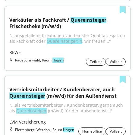
Verkäufer als Fachkraft / 
Quereinsteiger
Frischetheke (m/w/d)
"...ausgefallene Kreationen von feinster Qualität. Egal, ob 
als Fachkraft oder 
Quereinsteiger:in
, wir freuen..."
REWE
Radevormwald, Raum
Hagen
Teilzeit
Vollzeit
Vertriebsmitarbeiter / Kundenberater, auch 
Quereinsteiger
 (m/w/d) für den Außendienst
"...als Vertriebsmitarbeiter / Kundenberater, gerne auch 
als 
Quereinsteiger
 (m/w/d) für den Außendienst..."
LVM Versicherung
Plettenberg, Werdohl, Raum
Hagen
Homeoffice
Vollzeit