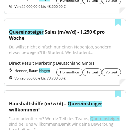
Homeoffice
Teilzeit
Vollzeit
Von 22.000,00 € bis 43.600,00 €
Quereinsteiger
 Sales (m/w/d) - 1.250 € pro 
Woche
Du willst nicht einfach nur einen Nebenjob, sondern 
etwas bewegen?Ob Student, Werkstudent,...
Direct Result Marketing Deutschland GmbH
Hennen, Raum
Hagen
Homeoffice
Teilzeit
Vollzeit
Von 20.800,00 € bis 73.700,00 €
Haushaltshilfe (m/w/d) – 
Quereinsteiger
willkommen!
"...umorientieren? Werde Teil des Teams, 
Quereinsteiger
sind bei uns willkommen!Damit wir deine Bewerbung 
bearbeiten..."