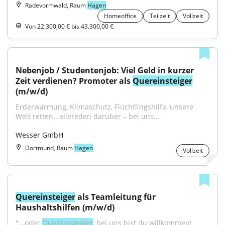
Radevormwald, Raum
Hagen
Homeoffice
Teilzeit
Vollzeit
Von 22.300,00 € bis 43.300,00 €
Nebenjob / Studentenjob: Viel Geld in kurzer 
Zeit verdienen? Promoter als 
Quereinsteiger
(m/w/d)
Erderwärmung, Klimaschutz, Flüchtlingshilfe, unsere 
Welt retten...allereden darüber – bei uns...
Wesser GmbH
Dortmund, Raum
Hagen
Vollzeit
Quereinsteiger
 als Teamleitung für 
Haushaltshilfen (m/w/d)
"...oder 
Quereinsteiger
, bei uns bist du willkommen! 