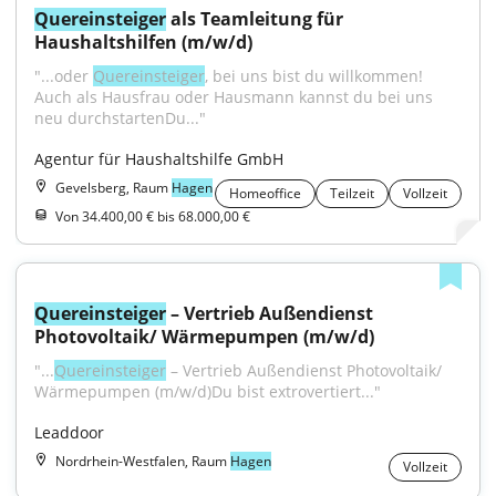
Quereinsteiger
 als Teamleitung für 
Haushaltshilfen (m/w/d)
"...oder 
Quereinsteiger
, bei uns bist du willkommen! 
Auch als Hausfrau oder Hausmann kannst du bei uns 
neu durchstartenDu..."
Agentur für Haushaltshilfe GmbH
Gevelsberg, Raum
Hagen
Homeoffice
Teilzeit
Vollzeit
Von 34.400,00 € bis 68.000,00 €
Quereinsteiger
 – Vertrieb Außendienst 
Photovoltaik/ Wärmepumpen (m/w/d)
"...
Quereinsteiger
 – Vertrieb Außendienst Photovoltaik/ 
Wärmepumpen (m/w/d)Du bist extrovertiert..."
Leaddoor
Nordrhein-Westfalen, Raum
Hagen
Vollzeit