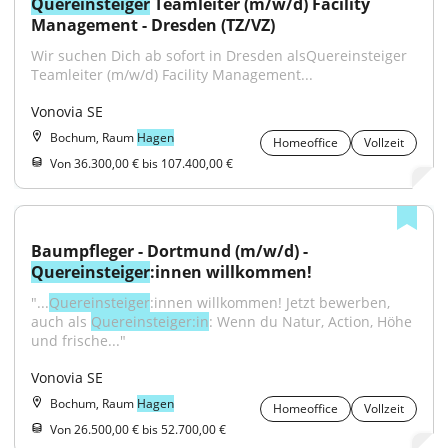
Quereinsteiger
 Teamleiter (m/w/d) Facility 
Management - Dresden (TZ/VZ)
Wir suchen Dich ab sofort in Dresden alsQuereinsteiger 
Teamleiter (m/w/d) Facility Management...
Vonovia SE
Bochum, Raum
Hagen
Homeoffice
Vollzeit
Von 36.300,00 € bis 107.400,00 €
Baumpfleger - Dortmund (m/w/d) - 
Quereinsteiger
:innen willkommen!
"...
Quereinsteiger
:innen willkommen! Jetzt bewerben, 
auch als 
Quereinsteiger:in
: Wenn du Natur, Action, Höhe 
und frische..."
Vonovia SE
Bochum, Raum
Hagen
Homeoffice
Vollzeit
Von 26.500,00 € bis 52.700,00 €