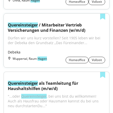
Unna, Raum
Hagen
Homeoffice
Vollzeit
Quereinsteiger
 / Mitarbeiter Vertrieb 
Versicherungen und Finanzen (w/m/d)
Dürfen wir uns kurz vorstellen? Seit 1905 leben wir bei 
der Debeka den Grundsatz „Das Füreinander...
Debeka
Wuppertal, Raum
Hagen
Homeoffice
Vollzeit
Quereinsteiger
 als Teamleitung für 
Haushaltshilfen (m/w/d)
"...oder 
Quereinsteiger
, bei uns bist du willkommen! 
Auch als Hausfrau oder Hausmann kannst du bei uns 
neu durchstartenDu..."