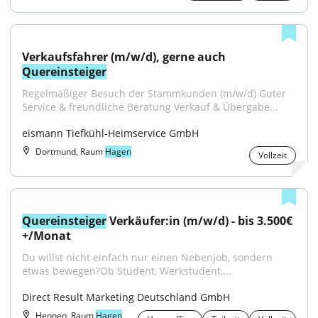
Verkaufsfahrer (m/w/d), gerne auch 
Quereinsteiger
Regelmäßiger Besuch der Stammkunden (m/w/d) Guter 
Service & freundliche Beratung Verkauf & Übergabe...
eismann Tiefkühl-Heimservice GmbH
Dortmund, Raum
Hagen
Vollzeit
Quereinsteiger
 Verkäufer:in (m/w/d) - bis 3.500€
+/Monat
Du willst nicht einfach nur einen Nebenjob, sondern 
etwas bewegen?Ob Student, Werkstudent,...
Direct Result Marketing Deutschland GmbH
Hennen, Raum
Hagen