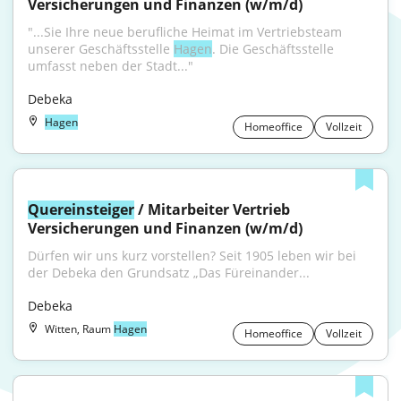
Versicherungen und Finanzen (w/m/d)
"...Sie Ihre neue berufliche Heimat im Vertriebsteam 
unserer Geschäftsstelle 
Hagen
. Die Geschäftsstelle 
umfasst neben der Stadt..."
Debeka
Hagen
Homeoffice
Vollzeit
Quereinsteiger
 / Mitarbeiter Vertrieb 
Versicherungen und Finanzen (w/m/d)
Dürfen wir uns kurz vorstellen? Seit 1905 leben wir bei 
der Debeka den Grundsatz „Das Füreinander...
Debeka
Witten, Raum
Hagen
Homeoffice
Vollzeit