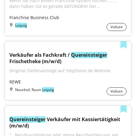
Wenn Sie nach einem Franchise-System suchen ... ... 
dann haben Sie es gerade GEFUNDEN! Der...
Franchise Business Club
Leipzig
Vollzeit
Verkäufer als Fachkraft / 
Quereinsteiger
Frischetheke (m/w/d)
Original Stellenanzeige auf StepStone.de Website
REWE
Naunhof, Raum
Leipzig
Vollzeit
Quereinsteiger
 Verkäufer mit Kassiertätigkeit 
(m/w/d)
"...Berufsausbildung oder deine Berufserfahrung, am 