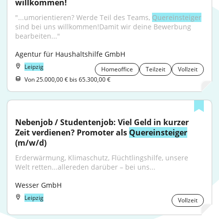
willkommen!
"...umorientieren? Werde Teil des Teams, 
Quereinsteiger
sind bei uns willkommen!Damit wir deine Bewerbung 
bearbeiten..."
Agentur für Haushaltshilfe GmbH
Leipzig
Homeoffice
Teilzeit
Vollzeit
Von 25.000,00 € bis 65.300,00 €
Nebenjob / Studentenjob: Viel Geld in kurzer 
Zeit verdienen? Promoter als 
Quereinsteiger
(m/w/d)
Erderwärmung, Klimaschutz, Flüchtlingshilfe, unsere 
Welt retten...allereden darüber – bei uns...
Wesser GmbH
Leipzig
Vollzeit