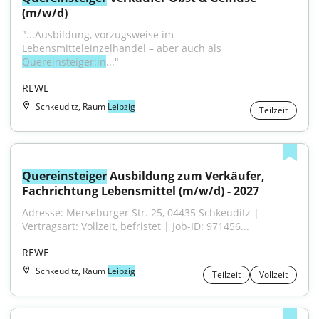
(m/w/d)
"...Ausbildung, vorzugsweise im 
Lebensmitteleinzelhandel – aber auch als 
Quereinsteiger:in
..."
REWE
Schkeuditz, Raum
Leipzig
Teilzeit
Quereinsteiger
 Ausbildung zum Verkäufer, 
Fachrichtung Lebensmittel (m/w/d) - 2027
Adresse: Merseburger Str. 25, 04435 Schkeuditz | 
Vertragsart: Vollzeit, befristet | Job-ID: 971456...
REWE
Schkeuditz, Raum
Leipzig
Teilzeit
Vollzeit