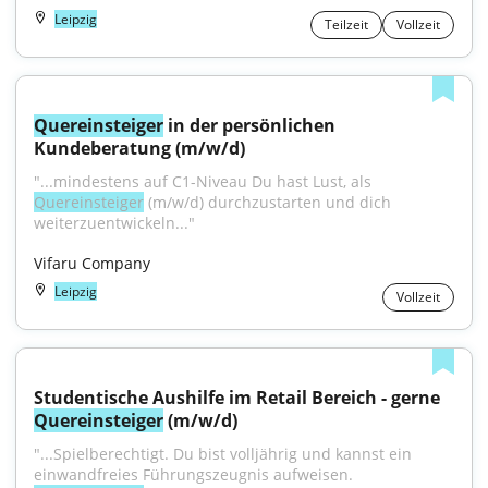
Leipzig
Teilzeit
Vollzeit
Quereinsteiger
 in der persönlichen 
Kundeberatung (m/w/d)
"...mindestens auf C1-Niveau Du hast Lust, als 
Quereinsteiger
 (m/w/d) durchzustarten und dich 
weiterzuentwickeln..."
Vifaru Company
Leipzig
Vollzeit
Studentische Aushilfe im Retail Bereich - gerne 
Quereinsteiger
 (m/w/d)
"...Spielberechtigt. Du bist volljährig und kannst ein 
einwandfreies Führungszeugnis aufweisen. 