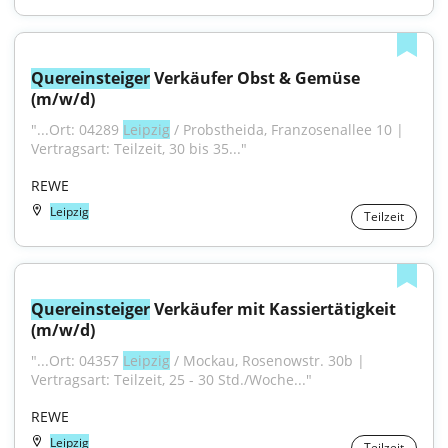
Quereinsteiger
 Verkäufer Obst & Gemüse 
(m/w/d)
"...Ort: 04289 
Leipzig
 / Probstheida, Franzosenallee 10 | 
Vertragsart: Teilzeit, 30 bis 35..."
REWE
Leipzig
Teilzeit
Quereinsteiger
 Verkäufer mit Kassiertätigkeit 
(m/w/d)
"...Ort: 04357 
Leipzig
 / Mockau, Rosenowstr. 30b | 
Vertragsart: Teilzeit, 25 - 30 Std./Woche..."
REWE
Leipzig
Teilzeit