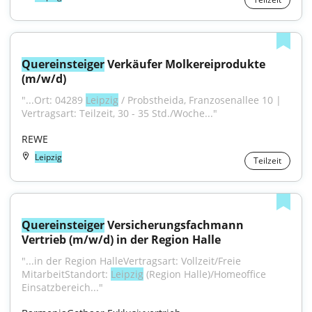
Quereinsteiger
 Verkäufer Molkereiprodukte 
(m/w/d)
"...Ort: 04289 
Leipzig
 / Probstheida, Franzosenallee 10 | 
Vertragsart: Teilzeit, 30 - 35 Std./Woche..."
REWE
Leipzig
Teilzeit
Quereinsteiger
 Versicherungsfachmann 
Vertrieb (m/w/d) in der Region Halle
"...in der Region HalleVertragsart: Vollzeit/Freie 
MitarbeitStandort: 
Leipzig
 (Region Halle)/Homeoffice 
Einsatzbereich..."