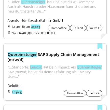
"...oder 
Quereinsteiger
, bei uns bist du willkommen! 
Auch als Hausfrau oder Hausmann kannst du bei uns 
neu durchstartenDu..."
Agentur für Haushaltshilfe GmbH
Leuna, Raum
Leipzig
Homeoffice
Teilzeit
Vollzeit
Von 34.400,00 € bis 68.000,00 €
Quereinsteiger
 SAP Supply Chain Management 
(m/w/d)
"...Standorte: 
Leipzig
. ## Dein Impact: Als 
Quereinsteiger
SAP (m/w/d) baust du deine Erfahrung als SAP Key 
User..."
Deloitte
Leipzig
Homeoffice
Teilzeit