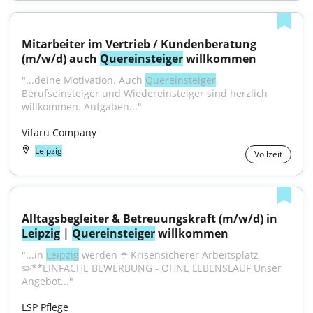
Mitarbeiter im Vertrieb / Kundenberatung 
(m/w/d) auch 
Quereinsteiger
 willkommen
"...deine Motivation. Auch 
Quereinsteiger
, 
Berufseinsteiger und Wiedereinsteiger sind herzlich 
willkommen. Aufgaben..."
Vifaru Company
Leipzig
Vollzeit
Alltagsbegleiter & Betreuungskraft (m/w/d) in 
Leipzig
 | 
Quereinsteiger
 willkommen
"...in 
Leipzig
 werden ☂️️ Krisensicherer Arbeitsplatz 
✏️**EINFACHE BEWERBUNG - OHNE LEBENSLAUF Unser 
Angebot..."
LSP Pflege