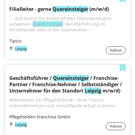
Filialleiter - gerne 
Quereinsteiger
 (m/w/d)
"...und kannst ein einwandfreies Führungszeugnis 
aufweisen. 
Quereinsteiger
. Berufserfahrung im 
Einzelhandel oder in der Gastronomie..."
Tipico
Leipzig
Vollzeit
Geschäftsführer / 
Quereinsteiger
 / Franchise-
Partner / Franchise-Nehmer / Selbstständiger / 
Unternehmer für den Standort 
Leipzig
 m/w/d)
Willkommen bei Pflegehelden® – Ihrer Chance, 
Unternehmertum und sinnstiftende Arbeit in einem...
Pflegehelden Franchise GmbH
Leipzig
Vollzeit