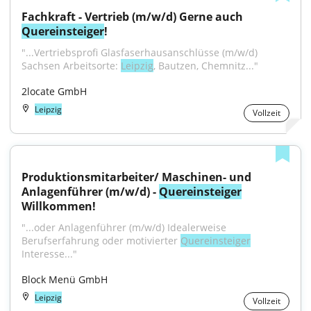
Fachkraft - Vertrieb (m/w/d) Gerne auch 
Quereinsteiger
!
"...Vertriebsprofi Glasfaserhausanschlüsse (m/w/d) 
Sachsen Arbeitsorte: 
Leipzig
, Bautzen, Chemnitz..."
2locate GmbH
Leipzig
Vollzeit
Produktionsmitarbeiter/ Maschinen- und 
Anlagenführer (m/w/d) - 
Quereinsteiger
Willkommen!
"...oder Anlagenführer (m/w/d) Idealerweise 
Berufserfahrung oder motivierter 
Quereinsteiger
Interesse..."
Block Menü GmbH
Leipzig
Vollzeit