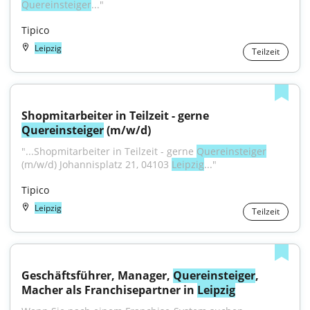
Quereinsteiger
..."
Tipico
Leipzig
Teilzeit
Shopmitarbeiter in Teilzeit - gerne 
Quereinsteiger
 (m/w/d)
"...Shopmitarbeiter in Teilzeit - gerne 
Quereinsteiger
(m/w/d) Johannisplatz 21, 04103 
Leipzig
..."
Tipico
Leipzig
Teilzeit
Geschäftsführer, Manager, 
Quereinsteiger
, 
Macher als Franchisepartner in 
Leipzig