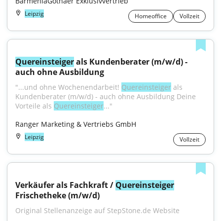
BarmeniaGothaer Exklusivvertrieb
Leipzig
Homeoffice
Vollzeit
Quereinsteiger
 als Kundenberater (m/w/d) - 
auch ohne Ausbildung
"...und ohne Wochenendarbeit! 
Quereinsteiger
 als 
Kundenberater (m/w/d) - auch ohne Ausbildung Deine 
Vorteile als 
Quereinsteiger
..."
Ranger Marketing & Vertriebs GmbH
Leipzig
Vollzeit
Verkäufer als Fachkraft / 
Quereinsteiger
Frischetheke (m/w/d)
Original Stellenanzeige auf StepStone.de Website