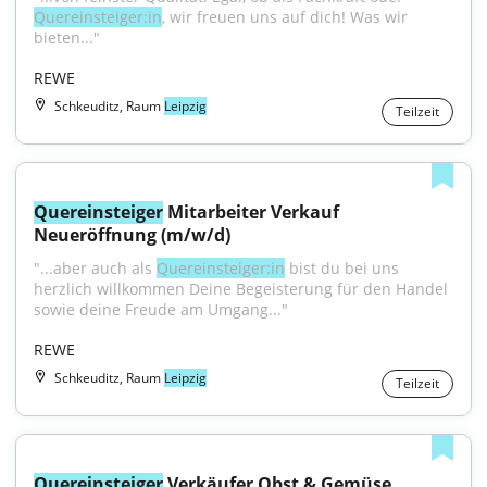
Quereinsteiger:in
, wir freuen uns auf dich! Was wir 
bieten..."
REWE
Schkeuditz, Raum
Leipzig
Teilzeit
Quereinsteiger
 Mitarbeiter Verkauf 
Neueröffnung (m/w/d)
"...aber auch als 
Quereinsteiger:in
 bist du bei uns 
herzlich willkommen Deine Begeisterung für den Handel 
sowie deine Freude am Umgang..."
REWE
Schkeuditz, Raum
Leipzig
Teilzeit
Quereinsteiger
 Verkäufer Obst & Gemüse 