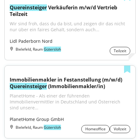
Quereinsteiger
 Verkäuferin m/w/d Vertrieb 
Teilzeit
Wir sind froh, dass du da bist, und zeigen dir das nicht 
nur über ein faires Gehalt, sondern auch...
Lidl Paderborn Nord
Bielefeld, Raum
Gütersloh
Teilzeit
Immobilienmakler in Festanstellung (m/w/d) 
Quereinsteiger
 (Immobilienmakler/in)
PlanetHome - Als einer der führenden 
Immobilienvermittler in Deutschland und Österreich 
sind unsere...
PlanetHome Group GmbH
Bielefeld, Raum
Gütersloh
Homeoffice
Vollzeit