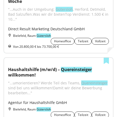
Woche
"...Auch in der Umgebung: 
Gütersloh
, Herford, Detmold, 
Bad Salzuflen.Was wir dir bietenTop Verdienst: 1.500 € in 
10..."
Direct Result Marketing Deutschland GmbH
Bielefeld, Raum
Gütersloh
Homeoffice
Teilzeit
Vollzeit
Von 20.800,00 € bis 73.700,00 €
Haushaltshilfe (m/w/d) – 
Quereinsteiger
willkommen!
"...umorientieren? Werde Teil des Teams, 
Quereinsteiger
sind bei uns willkommen!Damit wir deine Bewerbung 
bearbeiten..."
Agentur für Haushaltshilfe GmbH
Bielefeld, Raum
Gütersloh
Homeoffice
Teilzeit
Vollzeit