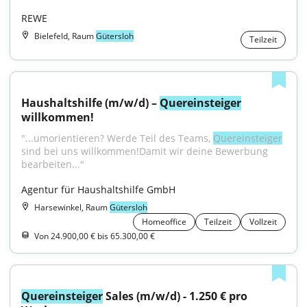
REWE
Bielefeld, Raum
Gütersloh
Teilzeit
Haushaltshilfe (m/w/d) – 
Quereinsteiger
willkommen!
"...umorientieren? Werde Teil des Teams, 
Quereinsteiger
sind bei uns willkommen!Damit wir deine Bewerbung 
bearbeiten..."
Agentur für Haushaltshilfe GmbH
Harsewinkel, Raum
Gütersloh
Homeoffice
Teilzeit
Vollzeit
Von 24.900,00 € bis 65.300,00 €
Quereinsteiger
 Sales (m/w/d) - 1.250 € pro 