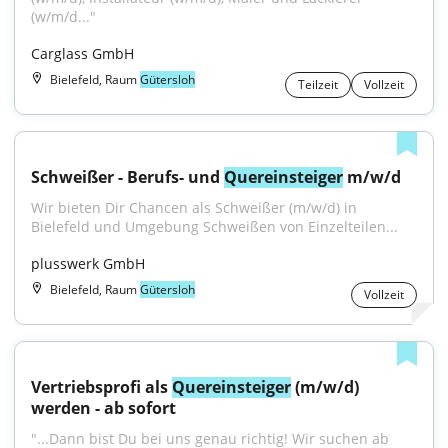
(w/m/d..."
Carglass GmbH
Bielefeld, Raum
Gütersloh
Teilzeit
Vollzeit
Schweißer - Berufs- und 
Quereinsteiger
 m/w/d
Wir bieten Dir Chancen als Schweißer (m/w/d) in 
Bielefeld und Umgebung Schweißen von Einzelteilen...
plusswerk GmbH
Bielefeld, Raum
Gütersloh
Vollzeit
Vertriebsprofi als 
Quereinsteiger
 (m/w/d) 
werden - ab sofort
"...Dann bist Du bei uns genau richtig! Wir suchen ab 