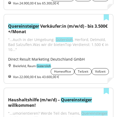
Von 24.900,00 € bis 65.300,00 €
Quereinsteiger
 Verkäufer:in (m/w/d) - bis 3.500€
+/Monat
"...Auch in der Umgebung: 
Gütersloh
, Herford, Detmold, 
Bad Salzuflen.Was wir dir bietenTop Verdienst: 1.500 € in 
10..."
Direct Result Marketing Deutschland GmbH
Bielefeld, Raum
Gütersloh
Homeoffice
Teilzeit
Vollzeit
Von 22.000,00 € bis 43.600,00 €
Haushaltshilfe (m/w/d) – 
Quereinsteiger
willkommen!
"...umorientieren? Werde Teil des Teams, 
Quereinsteiger