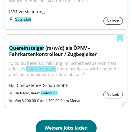
Mitarbeitende, die sich und ihr Team..."
LVM Versicherung
Gütersloh
Vollzeit
Quereinsteiger
 (m/w/d) als ÖPNV – 
Fahrkartenkontrolleur / Zugbegleiter
"...ob du bereits Erfahrung im Sicherheitsbereich hast 
oder als 
Quereinsteiger
 neu einsteigst – wir bringen dir 
alles bei und sichern dir den Job zu..."
H.i. Competence Group GmbH
Bielefeld, Raum
Gütersloh
Vollzeit
Von 3.200,00 € bis 4.500,00 € pro Monat
Weitere Jobs laden