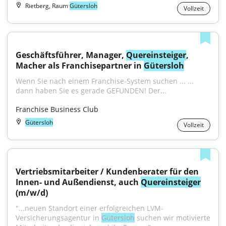
Rietberg, Raum
Gütersloh
Vollzeit
Geschäftsführer, Manager, 
Quereinsteiger
, 
Macher als Franchisepartner in 
Gütersloh
Wenn Sie nach einem Franchise-System suchen ... ... 
dann haben Sie es gerade GEFUNDEN! Der...
Franchise Business Club
Gütersloh
Vollzeit
Vertriebsmitarbeiter / Kundenberater für den 
Innen- und Außendienst, auch 
Quereinsteiger
(m/w/d)
"...neuen Standort einer erfolgreichen LVM-
Versicherungsagentur in 
Gütersloh
 suchen wir motivierte 