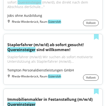
sofort 
Quereinsteiger
 (m/w/d), die direkt nach dem 
Abschluss derSchule..."
Jobs ohne Ausbildung
Rheda-Wiedenbrück, Raum
Gütersloh
Vollzeit
Staplerfahrer (m/w/d) ab sofort gesucht! 
Quereinsteiger
 sind willkommen!
Staplerfahrer (m/w/d) Wir suchen ab sofort motivierte 
Unterstützung als Staplerfahrer (m/w/d)...
Tempton Personaldienstleistungen GmbH
Rheda-Wiedenbrück, Raum
Gütersloh
Vollzeit
Immobilienmakler in Festanstellung (m/w/d) 
Quereinsteiger