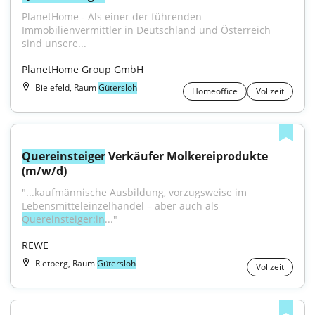
PlanetHome - Als einer der führenden 
Immobilienvermittler in Deutschland und Österreich 
sind unsere...
PlanetHome Group GmbH
Bielefeld, Raum
Gütersloh
Homeoffice
Vollzeit
Quereinsteiger
 Verkäufer Molkereiprodukte 
(m/w/d)
"...kaufmännische Ausbildung, vorzugsweise im 
Lebensmitteleinzelhandel – aber auch als 
Quereinsteiger:in
..."
REWE
Rietberg, Raum
Gütersloh
Vollzeit