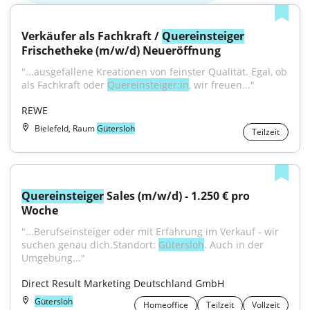
Verkäufer als Fachkraft / 
Quereinsteiger
Frischetheke (m/w/d) Neueröffnung
"...ausgefallene Kreationen von feinster Qualität. Egal, ob 
als Fachkraft oder 
Quereinsteiger:in
, wir freuen..."
REWE
Bielefeld, Raum
Gütersloh
Teilzeit
Quereinsteiger
 Sales (m/w/d) - 1.250 € pro 
Woche
"...Berufseinsteiger oder mit Erfahrung im Verkauf - wir 
suchen genau dich.Standort: 
Gütersloh
. Auch in der 
Umgebung..."
Direct Result Marketing Deutschland GmbH
Gütersloh
Homeoffice
Teilzeit
Vollzeit