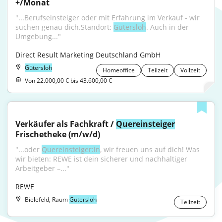
+/Monat
"...Berufseinsteiger oder mit Erfahrung im Verkauf - wir 
suchen genau dich.Standort: 
Gütersloh
. Auch in der 
Umgebung..."
Direct Result Marketing Deutschland GmbH
Gütersloh
Homeoffice
Teilzeit
Vollzeit
Von 22.000,00 € bis 43.600,00 €
Verkäufer als Fachkraft / 
Quereinsteiger
Frischetheke (m/w/d)
"...oder 
Quereinsteiger:in
, wir freuen uns auf dich! Was 
wir bieten: REWE ist dein sicherer und nachhaltiger 
Arbeitgeber –..."
REWE
Bielefeld, Raum
Gütersloh
Teilzeit