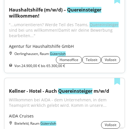
Haushaltshilfe (m/w/d) – 
Quereinsteiger
willkommen!
"...umorientieren? Werde Teil des Teams, 
Quereinsteiger
sind bei uns willkommen!Damit wir deine Bewerbung 
bearbeiten..."
Agentur für Haushaltshilfe GmbH
Oerlinghausen, Raum
Gütersloh
Homeoffice
Teilzeit
Vollzeit
Von 24.900,00 € bis 65.300,00 €
Kellner - Hotel - Auch 
Quereinsteiger
 m/w/d
Willkommen bei AIDA - dem Unternehmen, in dem 
Teamspirit wirklich gelebt wird. Komm in unsere...
AIDA Cruises
Bielefeld, Raum
Gütersloh
Vollzeit