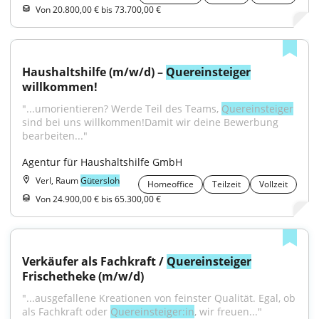
Von 20.800,00 € bis 73.700,00 €
Haushaltshilfe (m/w/d) – 
Quereinsteiger
willkommen!
"...umorientieren? Werde Teil des Teams, 
Quereinsteiger
sind bei uns willkommen!Damit wir deine Bewerbung 
bearbeiten..."
Agentur für Haushaltshilfe GmbH
Verl, Raum
Gütersloh
Homeoffice
Teilzeit
Vollzeit
Von 24.900,00 € bis 65.300,00 €
Verkäufer als Fachkraft / 
Quereinsteiger
Frischetheke (m/w/d)
"...ausgefallene Kreationen von feinster Qualität. Egal, ob 
als Fachkraft oder 
Quereinsteiger:in
, wir freuen..."