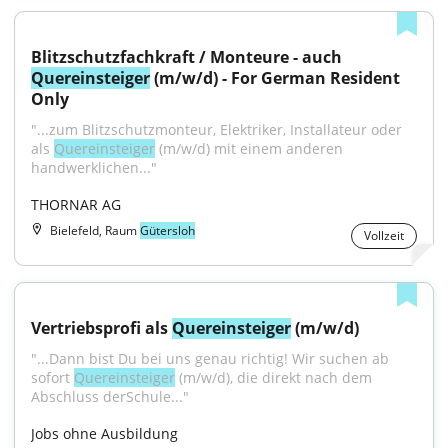
Blitzschutzfachkraft / Monteure - auch 
Quereinsteiger
 (m/w/d) - For German Resident 
Only
"...zum Blitzschutzmonteur, Elektriker, Installateur oder 
als 
Quereinsteiger
 (m/w/d) mit einem anderen 
handwerklichen..."
THORNAR AG
Bielefeld, Raum
Gütersloh
Vollzeit
Vertriebsprofi als 
Quereinsteiger
 (m/w/d)
"...Dann bist Du bei uns genau richtig! Wir suchen ab 
sofort 
Quereinsteiger
 (m/w/d), die direkt nach dem 
Abschluss derSchule..."
Jobs ohne Ausbildung