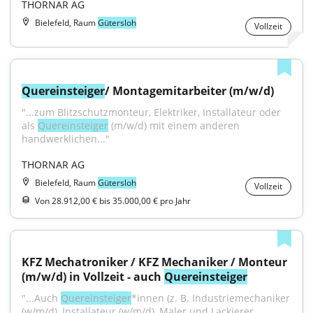
THORNAR AG
Bielefeld, Raum
Gütersloh
Vollzeit
Quereinsteiger
/ Montagemitarbeiter (m/w/d)
"...zum Blitzschutzmonteur, Elektriker, Installateur oder 
als 
Quereinsteiger
 (m/w/d) mit einem anderen 
handwerklichen..."
THORNAR AG
Bielefeld, Raum
Gütersloh
Vollzeit
Von 28.912,00 € bis 35.000,00 € pro Jahr
KFZ Mechatroniker / KFZ Mechaniker / Monteur 
(m/w/d) in Vollzeit - auch 
Quereinsteiger
"...Auch 
Quereinsteiger
*innen (z. B. Industriemechaniker 
(w/m/d), Installateur (w/m/d), Maler und Lackierer 