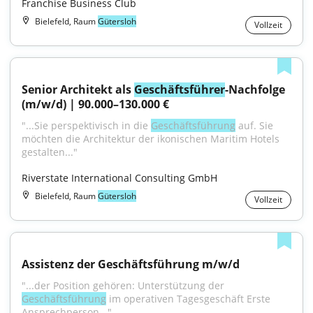
Franchise Business Club
Bielefeld, Raum
Gütersloh
Vollzeit
Senior Architekt als 
Geschäftsführer
-Nachfolge 
(m/w/d) | 90.000–130.000 €
"...Sie perspektivisch in die 
Geschäftsführung
 auf. Sie 
möchten die Architektur der ikonischen Maritim Hotels 
gestalten..."
Riverstate International Consulting GmbH
Bielefeld, Raum
Gütersloh
Vollzeit
Assistenz der Geschäftsführung m/w/d
"...der Position gehören: Unterstützung der 
Geschäftsführung
 im operativen Tagesgeschäft Erste 
Ansprechperson..."