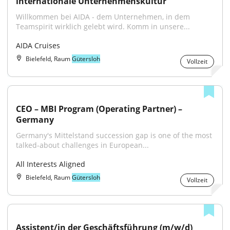
internationale Unternehmenskultur
Willkommen bei AIDA - dem Unternehmen, in dem 
Teamspirit wirklich gelebt wird. Komm in unsere...
AIDA Cruises
Bielefeld, Raum
Gütersloh
Vollzeit
CEO – MBI Program (Operating Partner) – 
Germany
Germany's Mittelstand succession gap is one of the most 
talked-about challenges in European...
All Interests Aligned
Bielefeld, Raum
Gütersloh
Vollzeit
Assistent/in der Geschäftsführung (m/w/d)