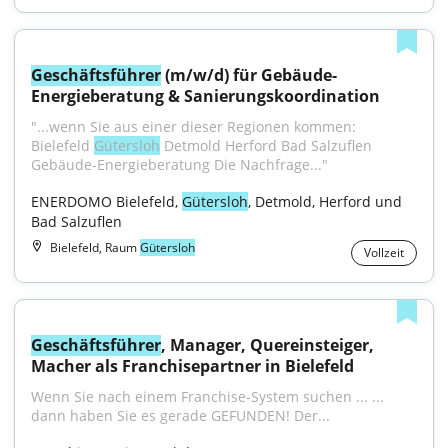
Geschäftsführer
 (m/w/d) für Gebäude-
Energieberatung & Sanierungskoordination
"...wenn Sie aus einer dieser Regionen kommen: 
Bielefeld 
Gütersloh
 Detmold Herford Bad Salzuflen 
Gebäude-Energieberatung Die Nachfrage..."
ENERDOMO Bielefeld, 
Gütersloh
, Detmold, Herford und 
Bad Salzuflen
Bielefeld, Raum
Gütersloh
Vollzeit
Geschäftsführer
, Manager, Quereinsteiger, 
Macher als Franchisepartner in Bielefeld
Wenn Sie nach einem Franchise-System suchen ... ... 
dann haben Sie es gerade GEFUNDEN! Der...