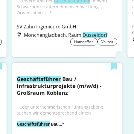
"...Referent/in der 
Geschäftsführung
 (m/w/d) 
Schwerpunkt Unternehmensentwicklung | 
Organisation |..."
e
SV.Zahn Ingenieure GmbH
Mönchengladbach, Raum
Düsseldorf
Homeoffice
Vollzeit
Geschäftsführer
 Bau / 
Infrastrukturprojekte (m/w/d) - 
Großraum Koblenz
"...der unternehmerischen Führungsebene 
suchen wir dementsprechend eine:n
Geschäftsführer
 Bau..."
