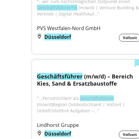
"...wir zum nächstmöglichen Zeitpunkt einen 
Geschäftsführer*in
 (m/w/d) | Venture Building & 
Vertrieb | Digital HealthAuf..."
PVS Westfalen-Nord GmbH
Düsseldorf
Vollzeit
Geschäftsführer
 (m/w/d) – Bereich 
Kies, Sand & Ersatzbaustoffe
"...Persönlichkeit als:
Geschäftsführer
(m/w/d)Region Ostdeutschland | Vollzeit | 
UnbefristetIhre Aufgaben –..."
Lindhorst Gruppe
Düsseldorf
Vollzeit