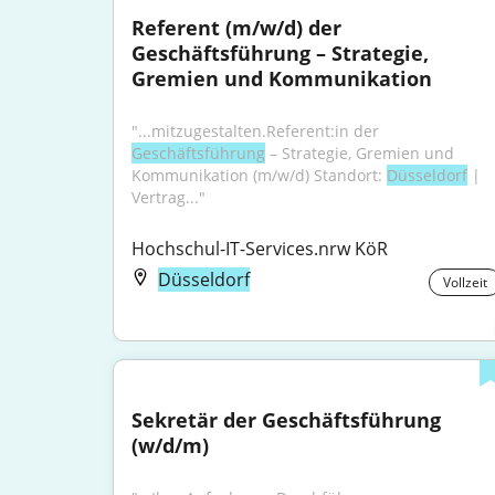
Referent (m/w/d) der 
Geschäftsführung – Strategie, 
Gremien und Kommunikation
"...mitzugestalten.Referent:in der 
Geschäftsführung
 – Strategie, Gremien und 
Kommunikation (m/w/d) Standort: 
Düsseldorf
 | 
Vertrag..."
Hochschul-IT-Services.nrw KöR
Düsseldorf
Vollzeit
Sekretär der Geschäftsführung 
(w/d/m)