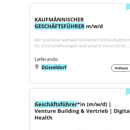
KAUFMÄNNISCHER 
GESCHÄFTSFÜHRER
 m/w/d
Wir sind eine weltweit führende Online-Plattform
für Essenslieferungen und unsere Vision ist es,...
Lieferando
Düsseldorf
Vollzeit
Geschäftsführer
*in (m/w/d) | 
Venture Building & Vertrieb | Digital
Health