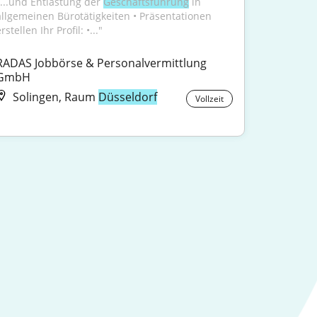
"...und Entlastung der 
Geschäftsführung
 in 
allgemeinen Bürotätigkeiten • Präsentationen 
rstellen Ihr Profil: •..."
RADAS Jobbörse & Personalvermittlung 
GmbH
Solingen, Raum
Düsseldorf
Vollzeit