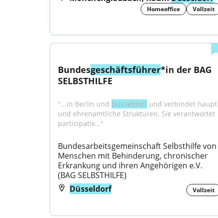
Homeoffice
Vollzeit
Bundes
geschäftsführer
*in der BAG 
SELBSTHILFE
"...in Berlin und 
Düsseldorf
 und verbindet haupt-
und ehrenamtliche Strukturen. Sie verantwortet 
partizipativ..."
Bundesarbeitsgemeinschaft Selbsthilfe von 
Menschen mit Behinderung, chronischer 
Erkrankung und ihren Angehörigen e.V. 
(BAG SELBSTHILFE)
Düsseldorf
Vollzeit