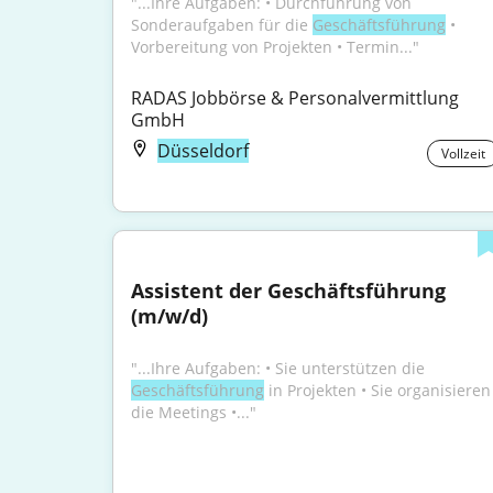
"...Ihre Aufgaben: • Durchführung von 
Sonderaufgaben für die 
Geschäftsführung
 • 
Vorbereitung von Projekten • Termin..."
RADAS Jobbörse & Personalvermittlung 
GmbH
Düsseldorf
Vollzeit
Assistent der Geschäftsführung 
(m/w/d)
"...Ihre Aufgaben: • Sie unterstützen die 
Geschäftsführung
 in Projekten • Sie organisieren 
die Meetings •..."