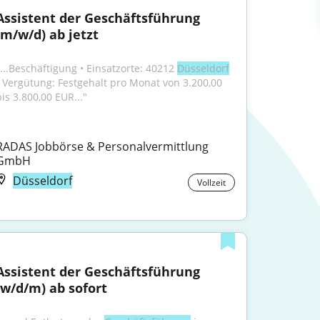
Assistent der Geschäftsführung 
(m/w/d) ab jetzt
"...Beschäftigung • Einsatzorte: 40212 
Düsseldorf
• Vergütung: Festgehalt pro Monat von 3.200,00 
bis 3.800,00 EUR..."
RADAS Jobbörse & Personalvermittlung 
GmbH
Düsseldorf
Vollzeit
Assistent der Geschäftsführung 
(w/d/m) ab sofort