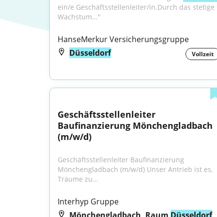
ein/e Geschäftsstellenleiter/in.Durch das stetige 
Wachstum..."
HanseMerkur Versicherungsgruppe
Düsseldorf
Vollzeit
Geschäftsstellenleiter 
Baufinanzierung Mönchengladbach 
(m/w/d)
Geschäftsstellenleiter Baufinanzierung 
Mönchengladbach (m/w/d) Unser Antrieb ist es, 
Träume zu...
Interhyp Gruppe
Mönchengladbach, Raum
Düsseldorf