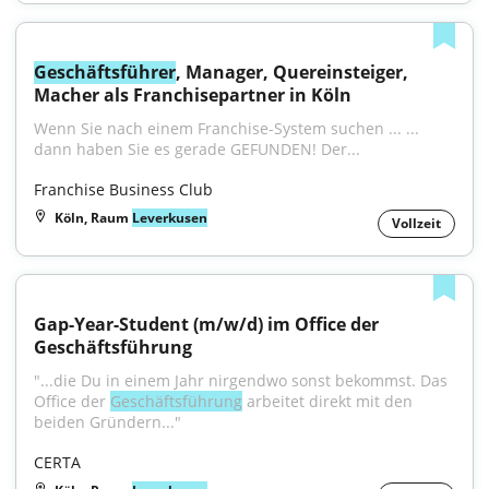
Geschäftsführer
, Manager, Quereinsteiger, 
Macher als Franchisepartner in Köln
Wenn Sie nach einem Franchise-System suchen ... ... 
dann haben Sie es gerade GEFUNDEN! Der...
Franchise Business Club
Köln, Raum
Leverkusen
Vollzeit
Gap-Year-Student (m/w/d) im Office der 
Geschäftsführung
"...die Du in einem Jahr nirgendwo sonst bekommst. Das 
Office der 
Geschäftsführung
 arbeitet direkt mit den 
beiden Gründern..."
CERTA