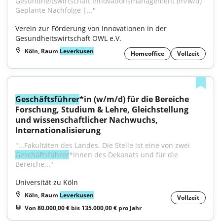
Gesundheitswirtschaft Innovationsmanagement (m/w/d) 
Geplante Nachfolge |..."
Verein zur Förderung von Innovationen in der 
Gesundheitswirtschaft OWL e.V.
Köln, Raum
Leverkusen
Homeoffice
Vollzeit
Geschäftsführer
*in (w/m/d) für die Bereiche 
Forschung, Studium & Lehre, Gleichstellung 
und wissenschaftlicher Nachwuchs, 
Internationalisierung
"...Fakultäten des Landes. Die Stelle ist eine von zwei 
Geschäftsführer
*innen des Dekanats und für die 
Bereiche..."
Universität zu Köln
Köln, Raum
Leverkusen
Vollzeit
Von 80.000,00 € bis 135.000,00 € pro Jahr