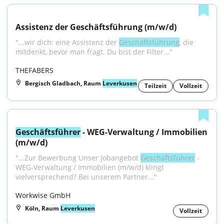
Assistenz der Geschäftsführung (m/w/d)
"...wir dich: eine Assistenz der 
Geschäftsführung
, die 
mitdenkt, bevor man fragt. Du bist der Filter..."
THEFABERS
Bergisch Gladbach, Raum
Leverkusen
Teilzeit
Vollzeit
Geschäftsführer
 - WEG-Verwaltung / Immobilien 
(m/w/d)
"...Zur Bewerbung Unser Jobangebot 
Geschäftsführer
 - 
WEG-Verwaltung / Immobilien (m/w/d) klingt 
vielversprechend? Bei unserem Partner..."
Workwise GmbH
Köln, Raum
Leverkusen
Vollzeit