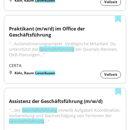
Köln, Raum
Leverkusen
Vollzeit
Praktikant (m/w/d) im Office der 
Geschäftsführung
"...Automatisierungsprojekt. Strategische Mitarbeit: Du 
unterstützt die 
Geschäftsführung
 bei Quartals-Reviews, 
OKR-Planungen..."
CERTA
Köln, Raum
Leverkusen
Vollzeit
Assistenz der Geschäftsführung (m/w/d)
"...der 
Geschäftsführung
 (m/w/d) Aufgaben Koordination, 
Vorbereitung und Nachverfolgung von Terminen der 
Geschäftsführung
..."