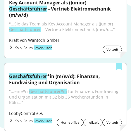
Key Account Manager als (Junior) 
Geschäftsführer
 - Vertrieb Elektromechanik 
(m/w/d)
"...Sie das Team als Key Account Manager als (Junior) 
Geschäftsführer
 – Vertrieb Elektromechanik (m/w/d..."
Kraft von Wantoch GmbH
Köln, Raum
Leverkusen
Vollzeit
Geschäftsführer
*in (m/w/d): Finanzen, 
Fundraising und Organisation
"...eine*n 
Geschäftsführer*in
 für Finanzen, Fundraising 
und Organisation mit 32 bis 35 Wochenstunden in 
Köln..."
LobbyControl e.V.
Köln, Raum
Leverkusen
Homeoffice
Teilzeit
Vollzeit