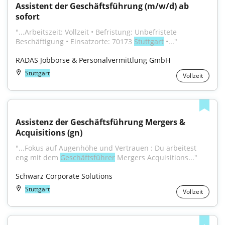
Assistent der Geschäfts­führung (m/w/d) ab 
sofort
"...Arbeitszeit: Vollzeit • Befristung: Unbefristete 
Beschäftigung • Einsatzorte: 70173 
Stuttgart
 •..."
RADAS Jobbörse & Personalvermittlung GmbH
Stuttgart
Vollzeit
Assistenz der Geschäftsführung Mergers & 
Acquisitions (gn)
"...Fokus auf Augenhöhe und Vertrauen : Du arbeitest 
eng mit dem 
Geschäftsführer
 Mergers Acquisitions..."
Schwarz Corporate Solutions
Stuttgart
Vollzeit