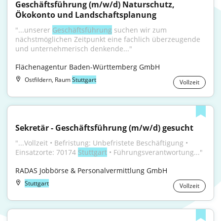
Geschäftsführung (m/w/d) Naturschutz, 
Ökokonto und Landschaftsplanung
"...unserer 
Geschäftsführung
 suchen wir zum 
nächstmöglichen Zeitpunkt eine fachlich überzeugende 
und unternehmerisch denkende..."
Flächenagentur Baden-Württemberg GmbH
Ostfildern, Raum
Stuttgart
Vollzeit
Sekretär - Geschäftsführung (m/w/d) gesucht
"...Vollzeit • Befristung: Unbefristete Beschäftigung • 
Einsatzorte: 70174 
Stuttgart
 • Führungsverantwortung..."
RADAS Jobbörse & Personalvermittlung GmbH
Stuttgart
Vollzeit