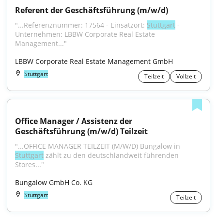
Referent der Geschäftsführung (m/w/d)
"...Referenznummer: 17564 - Einsatzort: 
Stuttgart
 - 
Unternehmen: LBBW Corporate Real Estate 
Management..."
LBBW Corporate Real Estate Management GmbH
Stuttgart
Teilzeit
Vollzeit
Office Manager / Assistenz der 
Geschäftsführung (m/w/d) Teilzeit
"...OFFICE MANAGER TEILZEIT (M/W/D) Bungalow in 
Stuttgart
 zählt zu den deutschlandweit führenden 
Stores..."
Bungalow GmbH Co. KG
Stuttgart
Teilzeit