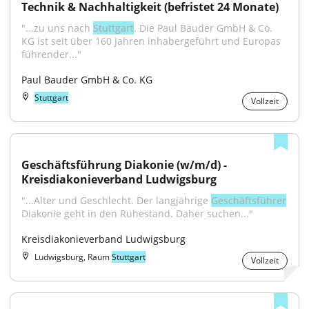
Technik & Nachhaltigkeit (befristet 24 Monate)
"...zu uns nach 
Stuttgart
. Die Paul Bauder GmbH & Co. 
KG ist seit über 160 Jahren inhabergeführt und Europas 
führender..."
Paul Bauder GmbH & Co. KG
Stuttgart
Vollzeit
Geschäftsführung Diakonie (w/m/d) - 
Kreisdiakonieverband Ludwigsburg
"...Alter und Geschlecht. Der langjährige 
Geschäftsführer
Diakonie geht in den Ruhestand. Daher suchen..."
Kreisdiakonieverband Ludwigsburg
Ludwigsburg, Raum
Stuttgart
Vollzeit