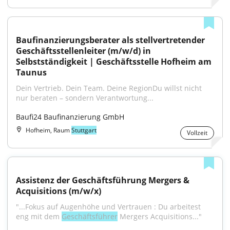
Baufinanzierungsberater als stellvertretender 
Geschäftsstellenleiter (m/w/d) in 
Selbstständigkeit | Geschäftsstelle Hofheim am 
Taunus
Dein Vertrieb. Dein Team. Deine RegionDu willst nicht 
nur beraten – sondern Verantwortung...
Baufi24 Baufinanzierung GmbH
Hofheim, Raum
Stuttgart
Vollzeit
Assistenz der Geschäftsführung Mergers & 
Acquisitions (m/w/x)
"...Fokus auf Augenhöhe und Vertrauen : Du arbeitest 
eng mit dem 
Geschäftsführer
 Mergers Acquisitions..."