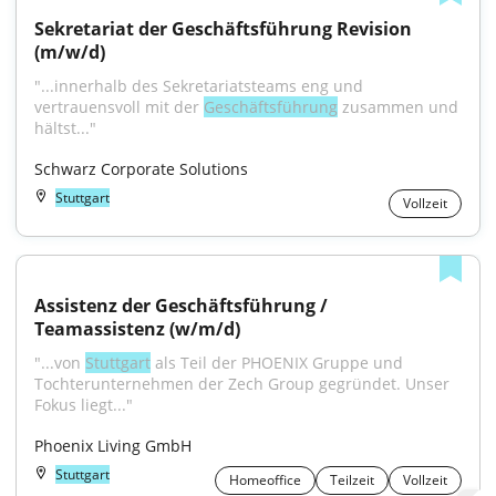
Sekretariat der Geschäftsführung Revision 
(m/w/d)
"...innerhalb des Sekretariatsteams eng und 
vertrauensvoll mit der 
Geschäftsführung
 zusammen und 
hältst..."
Schwarz Corporate Solutions
Stuttgart
Vollzeit
Assistenz der Geschäftsführung / 
Teamassistenz (w/m/d)
"...von 
Stuttgart
 als Teil der PHOENIX Gruppe und 
Tochterunternehmen der Zech Group gegründet. Unser 
Fokus liegt..."
Phoenix Living GmbH
Stuttgart
Homeoffice
Teilzeit
Vollzeit