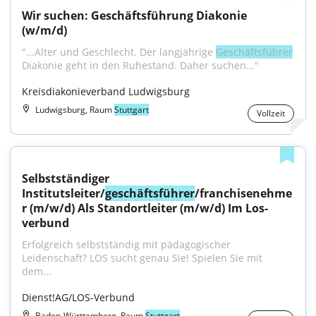
Wir suchen: Geschäftsführung Diakonie 
(w/m/d)
"...Alter und Geschlecht. Der langjährige 
Geschäftsführer
Diakonie geht in den Ruhestand. Daher suchen..."
Kreisdiakonieverband Ludwigsburg
Ludwigsburg, Raum
Stuttgart
Vollzeit
Selbstständiger 
Institutsleiter/
geschäftsführer
/franchisenehme
r (m/w/d) Als Standortleiter (m/w/d) Im Los-
verbund
Erfolgreich selbstständig mit pädagogischer 
Leidenschaft? LOS sucht genau Sie! Spielen Sie mit 
dem...
Dienst!AG/LOS-Verbund
Baden-Württemberg, Raum
Stuttgart