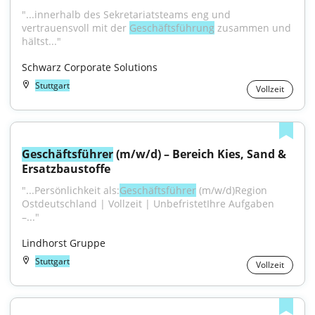
"...innerhalb des Sekretariatsteams eng und 
vertrauensvoll mit der 
Geschäftsführung
 zusammen und 
hältst..."
Schwarz Corporate Solutions
Stuttgart
Vollzeit
Geschäftsführer
 (m/w/d) – Bereich Kies, Sand & 
Ersatzbaustoffe
"...Persönlichkeit als:
Geschäftsführer
 (m/w/d)Region 
Ostdeutschland | Vollzeit | UnbefristetIhre Aufgaben 
–..."
Lindhorst Gruppe
Stuttgart
Vollzeit