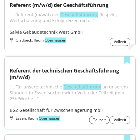
Referent (m/w/d) der Geschäftsführung
"...Referent (m/w/d) der 
Geschäftsführung
 Respekt, 
Wertschätzung und Erfolg reizen dich..."
Salvia Gebäudetechnik West GmbH
Gladbeck, Raum
Oberhausen
Vollzeit
Referent der technischen Geschäftsführung 
(m/w/d)
"...Für unsere technische 
Geschäftsführung
 an unserem 
Standort in Essen suchen wir in Voll- oder Teilzeit (min. 
25h/Woche..."
BGZ Gesellschaft für Zwischenlagerung mbH
Essen, Raum
Oberhausen
Teilzeit
Vollzeit