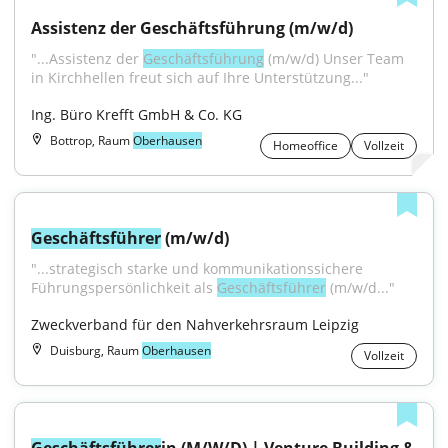
Assistenz der Geschäftsführung (m/w/d)
"...Assistenz der 
Geschäftsführung
 (m/w/d) Unser Team 
in Kirchhellen freut sich auf Ihre Unterstützung..."
Ing. Büro Krefft GmbH & Co. KG
Bottrop, Raum
Oberhausen
Homeoffice
Vollzeit
Geschäftsführer
 (m/w/d)
"...strategisch starke und kommunikationssichere 
Führungspersönlichkeit als 
Geschäftsführer
 (m/w/d..."
Zweckverband für den Nahverkehrsraum Leipzig
Duisburg, Raum
Oberhausen
Vollzeit