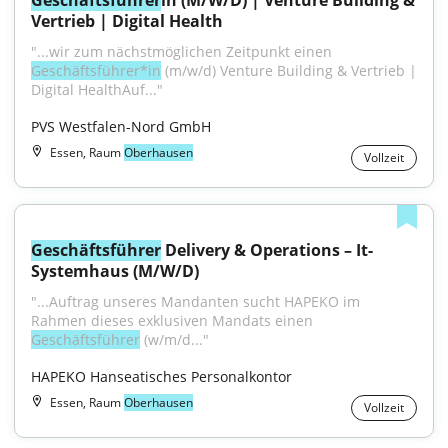
Geschäftsführer
in (M/W/D) | Venture Building & 
Vertrieb | Digital Health
"...wir zum nächstmöglichen Zeitpunkt einen 
Geschäftsführer*in
 (m/w/d) Venture Building & Vertrieb | 
Digital HealthAuf..."
PVS Westfalen-Nord GmbH
Essen, Raum
Oberhausen
Vollzeit
Geschäftsführer
 Delivery & Operations – It-
Systemhaus (M/W/D)
"...Auftrag unseres Mandanten sucht HAPEKO im 
Rahmen dieses exklusiven Mandats einen 
Geschäftsführer
 (w/m/d..."
HAPEKO Hanseatisches Personalkontor
Essen, Raum
Oberhausen
Vollzeit