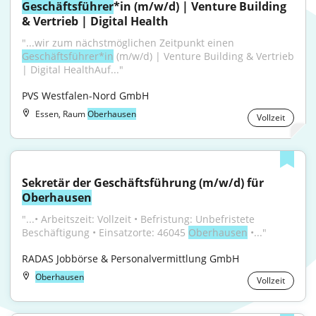
Geschäftsführer
*in (m/w/d) | Venture Building 
& Vertrieb | Digital Health
"...wir zum nächstmöglichen Zeitpunkt einen 
Geschäftsführer*in
 (m/w/d) | Venture Building & Vertrieb 
| Digital HealthAuf..."
PVS Westfalen-Nord GmbH
Essen, Raum
Oberhausen
Vollzeit
Sekretär der Geschäftsführung (m/w/d) für 
Oberhausen
"...• Arbeitszeit: Vollzeit • Befristung: Unbefristete 
Beschäftigung • Einsatzorte: 46045 
Oberhausen
 •..."
RADAS Jobbörse & Personalvermittlung GmbH
Oberhausen
Vollzeit