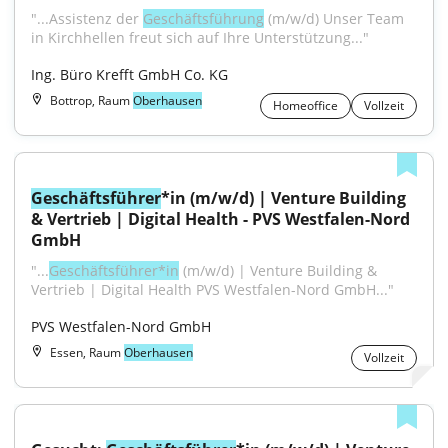
"...Assistenz der 
Geschäftsführung
 (m/w/d) Unser Team 
in Kirchhellen freut sich auf Ihre Unterstützung..."
Ing. Büro Krefft GmbH Co. KG
Bottrop, Raum
Oberhausen
Homeoffice
Vollzeit
Geschäftsführer
*in (m/w/d) | Venture Building 
& Vertrieb | Digital Health - PVS Westfalen-Nord 
GmbH
"...
Geschäftsführer*in
 (m/w/d) | Venture Building & 
Vertrieb | Digital Health PVS Westfalen-Nord GmbH..."
PVS Westfalen-Nord GmbH
Essen, Raum
Oberhausen
Vollzeit