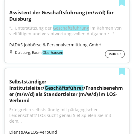
Assistent der Geschäftsführung (m/w/d) für 
Duisburg
"...Unterstützung der 
Geschäftsführung
 im Rahmen von 
vielfältigen und verantwortungsvollen Aufgaben •..."
RADAS Jobbörse & Personalvermittlung GmbH
Duisburg, Raum
Oberhausen
Vollzeit
Selbstständiger 
Institutsleiter/
Geschäftsführer
/Franchisenehm
er (m/w/d) als Standortleiter (m/w/d) im LOS-
Verbund
Erfolgreich selbstständig mit pädagogischer 
Leidenschaft? LOS sucht genau Sie! Spielen Sie mit 
dem...
Dienst!AG/LOS-Verbund