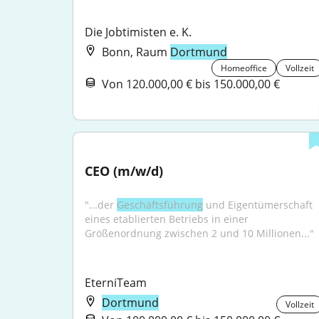
Die Jobtimisten e. K.
Bonn, Raum
Dortmund
Homeoffice
Vollzeit
Von 120.000,00 € bis 150.000,00 €
CEO (m/w/d)
"...der 
Geschäftsführung
 und Eigentümerschaft 
eines etablierten Betriebs in einer 
Größenordnung zwischen 2 und 10 Millionen..."
EterniTeam
Dortmund
Vollzeit