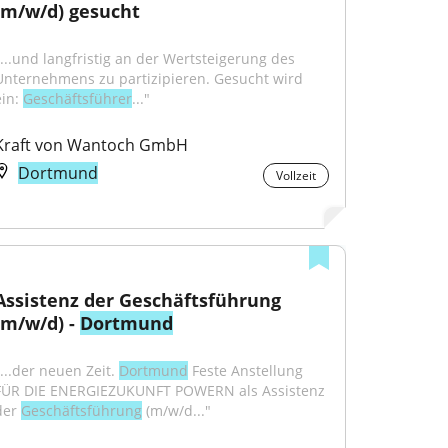
(m/w/d) gesucht
"...und langfristig an der Wertsteigerung des 
Unternehmens zu partizipieren. Gesucht wird 
in: 
Geschäftsführer
..."
Kraft von Wantoch GmbH
Dortmund
Vollzeit
Assistenz der Geschäftsführung 
(m/w/d) - 
Dortmund
...der neuen Zeit. 
Dortmund
 Feste Anstellung 
FÜR DIE ENERGIEZUKUNFT POWERN als Assistenz 
der 
Geschäftsführung
 (m/w/d..."