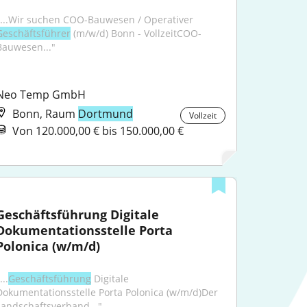
"...Wir suchen COO-Bauwesen / Operativer 
Geschäftsführer
 (m/w/d) Bonn - VollzeitCOO-
Bauwesen..."
Neo Temp GmbH
Bonn, Raum
Dortmund
Vollzeit
Von 120.000,00 € bis 150.000,00 €
Geschäftsführung Digitale 
Dokumentationsstelle Porta 
Polonica (w/m/d)
...
Geschäftsführung
 Digitale 
Dokumentationsstelle Porta Polonica (w/m/d)Der 
Landschaftsverband..."