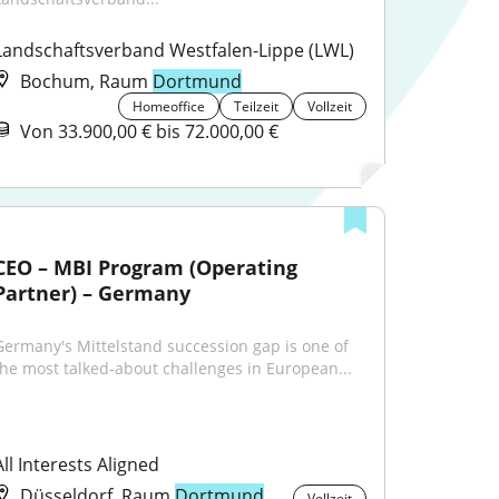
Landschaftsverband Westfalen-Lippe (LWL)
Bochum, Raum
Dortmund
Homeoffice
Teilzeit
Vollzeit
Von 33.900,00 € bis 72.000,00 €
CEO – MBI Program (Operating 
Partner) – Germany
Germany's Mittelstand succession gap is one of 
the most talked-about challenges in European...
All Interests Aligned
Düsseldorf, Raum
Dortmund
Vollzeit