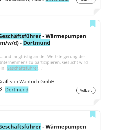
Geschäftsführer
 - Wärmepumpen 
(m/w/d) - 
Dortmund
"...und langfristig an der Wertsteigerung des 
Unternehmens zu partizipieren. Gesucht wird 
in: 
Geschäftsführer
..."
Kraft von Wantoch GmbH
Dortmund
Vollzeit
Geschäftsführer
 - Wärmepumpen 