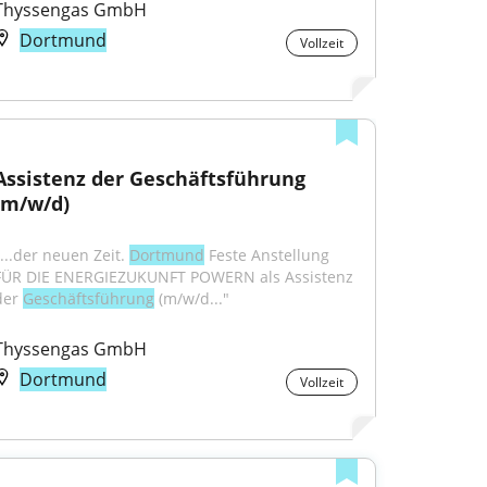
Thyssengas GmbH
Dortmund
Vollzeit
Assistenz der Geschäftsführung 
(m/w/d)
...der neuen Zeit. 
Dortmund
 Feste Anstellung 
FÜR DIE ENERGIEZUKUNFT POWERN als Assistenz 
der 
Geschäftsführung
 (m/w/d..."
Thyssengas GmbH
Dortmund
Vollzeit