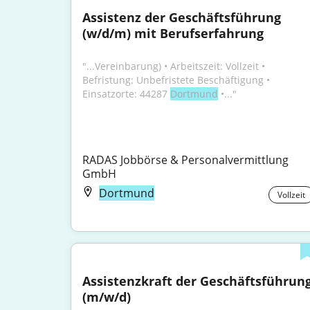
Assistenz der Geschäftsführung 
(w/d/m) mit Berufserfahrung
"...Vereinbarung) • Arbeitszeit: Vollzeit • 
Befristung: Unbefristete Beschäftigung • 
Einsatzorte: 44287 
Dortmund
 •..."
RADAS Jobbörse & Personalvermittlung 
GmbH
Dortmund
Vollzeit
Assistenzkraft der Geschäftsführung
(m/w/d)