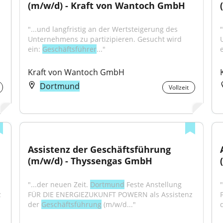
(m/w/d) - Kraft von Wantoch GmbH
"...und langfristig an der Wertsteigerung des 
Unternehmens zu partizipieren. Gesucht wird 
ein: 
Geschäftsführer
..."
e
Kraft von Wantoch GmbH
Dortmund
Vollzeit
Assistenz der Geschäftsführung 
(m/w/d) - Thyssengas GmbH
"...der neuen Zeit. 
Dortmund
 Feste Anstellung 
"
 
FÜR DIE ENERGIEZUKUNFT POWERN als Assistenz 
der 
Geschäftsführung
 (m/w/d..."