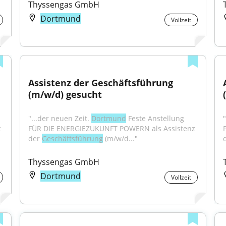
Thyssengas GmbH
Dortmund
Vollzeit
Assistenz der Geschäftsführung 
(m/w/d) gesucht
"...der neuen Zeit. 
Dortmund
 Feste Anstellung 
"
 
FÜR DIE ENERGIEZUKUNFT POWERN als Assistenz 
der 
Geschäftsführung
 (m/w/d..."
Thyssengas GmbH
Dortmund
Vollzeit