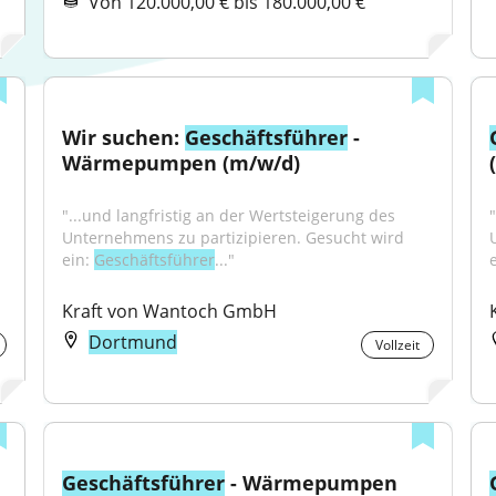
Von 120.000,00 € bis 180.000,00 €
Wir suchen: 
Geschäftsführer
 - 
Wärmepumpen (m/w/d)
"...und langfristig an der Wertsteigerung des 
Unternehmens zu partizipieren. Gesucht wird 
ein: 
Geschäftsführer
..."
e
Kraft von Wantoch GmbH
Dortmund
Vollzeit
Geschäftsführer
 - Wärmepumpen 