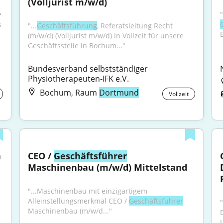
(Volljurist m/w/d)
 
 
"...
Geschäftsführung
, Referatsleitung Recht 
(m/w/d) (Volljurist m/w/d) in Vollzeit für unsere 
Geschäftsstelle in Bochum..."
Bundesverband selbstständiger 
Physiotherapeuten-IFK e.V.
Bochum, Raum
Dortmund
Vollzeit
 
CEO / 
Geschäftsführer
Maschinenbau (m/w/d) Mittelstand
 
"...Maschinenbau mit einzigartigem 
Alleinstellungsmerkmal CEO / 
Geschäftsführer
"
Maschinenbau (m/w/d..."