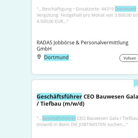
"...Beschäftigung • Einsatzorte: 44319 
Dortmund
 •
Vergütung: Festgehalt pro Monat von 3.800,00 bis
4.500,00 EUR..."
RADAS Jobbörse & Personalvermittlung 
GmbH
Dortmund
Vollzeit
Geschäftsführer
 CEO Bauwesen Gala
/ Tiefbau (m/w/d)
"...
Geschäftsführer
 CEO Bauwesen Gala / Tiefbau
(m/w/d) in Bonn DIE JOBTIMISTEN suchen..."