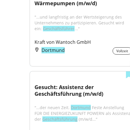
Wärmepumpen (m/w/d)
"...und langfristig an der Wertsteigerung des 
Unternehmens zu partizipieren. Gesucht wird 
ein: 
Geschäftsführer
..."
Kraft von Wantoch GmbH
Dortmund
Vollzeit
Gesucht: Assistenz der 
Geschäftsführung (m/w/d)
"...der neuen Zeit. 
Dortmund
 Feste Anstellung 
FÜR DIE ENERGIEZUKUNFT POWERN als Assistenz
der 
Geschäftsführung
 (m/w/d..."