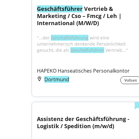
Geschäftsführer
 Vertrieb & 
Marketing / Cso – Fmcg / Leh | 
International (M/W/D)
"...der 
Geschäftsführung
 wird eine 
unternehmerisch denkende Persönlichkeit 
gesucht, die als 
Geschäftsführer
 Vertrieb..."
HAPEKO Hanseatisches Personalkontor
Dortmund
Vollzeit
Assistenz der Geschäftsführung - 
Logistik / Spedition (m/w/d)