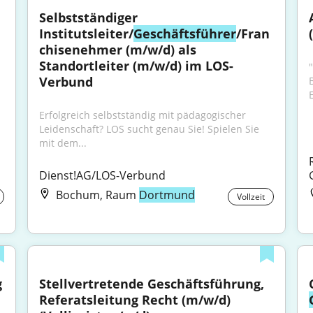
Selbstständiger 
Institutsleiter/
Geschäftsführer
/Fran
chisenehmer (m/w/d) als 
Standortleiter (m/w/d) im LOS-
"
Verbund
Erfolgreich selbstständig mit pädagogischer 
Leidenschaft? LOS sucht genau Sie! Spielen Sie 
mit dem...
Dienst!AG/LOS-Verbund
Bochum, Raum
Dortmund
Vollzeit
 
Stellvertretende Geschäftsführung, 
Referatsleitung Recht (m/w/d) 