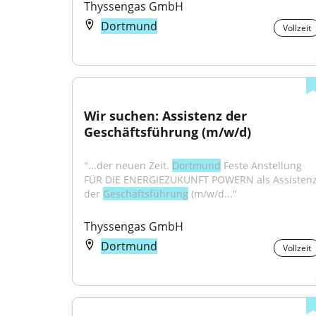
Thyssengas GmbH
Dortmund
Vollzeit
Wir suchen: Assistenz der 
Geschäftsführung (m/w/d)
"...der neuen Zeit. 
Dortmund
 Feste Anstellung 
FÜR DIE ENERGIEZUKUNFT POWERN als Assistenz
der 
Geschäftsführung
 (m/w/d..."
Thyssengas GmbH
Dortmund
Vollzeit