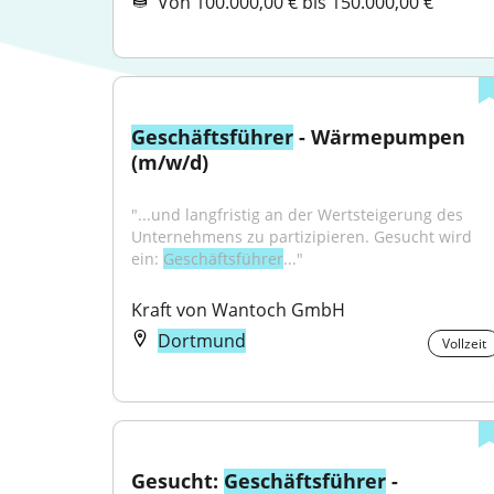
Von 100.000,00 € bis 150.000,00 €
Geschäftsführer
 - Wärmepumpen 
(m/w/d)
"...und langfristig an der Wertsteigerung des 
Unternehmens zu partizipieren. Gesucht wird 
ein: 
Geschäftsführer
..."
Kraft von Wantoch GmbH
Dortmund
Vollzeit
Gesucht: 
Geschäftsführer
 - 