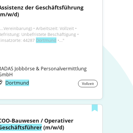
Assistenz der Geschäftsführung 
(m/w/d)
...Vereinbarung) • Arbeitszeit: Vollzeit • 
Befristung: Unbefristete Beschäftigung • 
Einsatzorte: 44287 
Dortmund
 •..."
RADAS Jobbörse & Personalvermittlung 
GmbH
Dortmund
Vollzeit
COO-Bauwesen / Operativer 
Geschäftsführer
 (m/w/d)