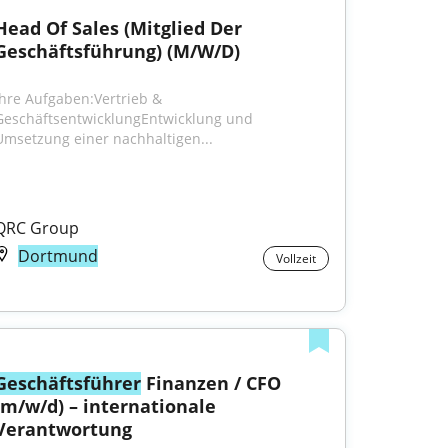
Head Of Sales (Mitglied Der 
Geschäftsführung) (M/W/D)
Ihre Aufgaben:Vertrieb & 
GeschäftsentwicklungEntwicklung und 
Umsetzung einer nachhaltigen...
QRC Group
Dortmund
Vollzeit
Geschäftsführer
 Finanzen / CFO 
(m/w/d) – internationale 
Verantwortung