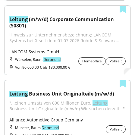
Leitung
 (m/w/d) Corporate Communication 
(S0801)
Hinweis zur Unternehmensbezeichnung: LANCOM 
Systems heißt seit dem 01.07.2026 Rohde & Schwarz...
LANCOM Systems GmbH
Würselen, Raum
Dortmund
Homeoffice
Vollzeit
Von 90.000,00 € bis 130.000,00 €
Leitung
 Business Unit Originalteile (m/w/d)
"...einen Umsatz von 600 Millionen Euro. 
Leitung
Business Unit Originalteile (m/w/d) Wir suchen derzeit..."
Alliance Automotive Group Germany
Münster, Raum
Dortmund
Vollzeit