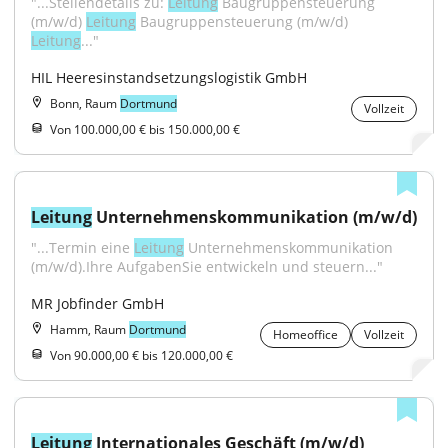
"...Stellendetails zu: 
Leitung
 Baugruppensteuerung 
(m/w/d) 
Leitung
 Baugruppensteuerung (m/w/d) 
Leitung
..."
HIL Heeresinstandsetzungslogistik GmbH
Bonn, Raum
Dortmund
Vollzeit
Von 100.000,00 € bis 150.000,00 €
Leitung
 Unternehmenskommunikation (m/w/d)
"...Termin eine 
Leitung
 Unternehmenskommunikation 
(m/w/d).Ihre AufgabenSie entwickeln und steuern..."
MR Jobfinder GmbH
Hamm, Raum
Dortmund
Homeoffice
Vollzeit
Von 90.000,00 € bis 120.000,00 €
Leitung
 Internationales Geschäft (m/w/d)