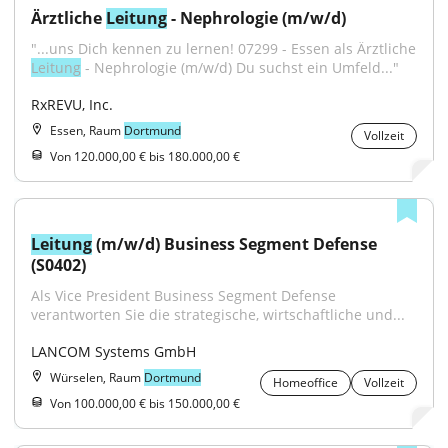
Ärztliche 
Leitung
 - Nephrologie (m/w/d)
"...uns Dich kennen zu lernen! 07299 - Essen als Ärztliche 
Leitung
 - Nephrologie (m/w/d) Du suchst ein Umfeld..."
RxREVU, Inc.
Essen, Raum
Dortmund
Vollzeit
Von 120.000,00 € bis 180.000,00 €
Leitung
 (m/w/d) Business Segment Defense 
(S0402)
Als Vice President Business Segment Defense 
verantworten Sie die strategische, wirtschaftliche und...
LANCOM Systems GmbH
Würselen, Raum
Dortmund
Homeoffice
Vollzeit
Von 100.000,00 € bis 150.000,00 €