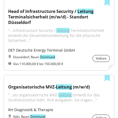
Head of Infrastructure Security / 
Leitung
Terminalsicherheit (m/w/d) - Standort 
Düsseldorf
"...Infrastructure Security / 
Leitung
 Terminalsicherheit 
(m/w/d) die Gesamtverantwortung für die physische 
Sicherheit..."
DET Deutsche Energy Terminal GmbH
Düsseldorf, Raum
Dortmund
Vollzeit
Von 110.000,00 € bis 150.000,00 €
Organisatorische MVZ-
Leitung
 (m/w/d)
"...als organisatorische MVZ‑
Leitung
 (m/w/d) für das 
Strahleninstitut Köln. Ihre Aufgaben: Sie tragen..."
RH Diagnostik & Therapie
Köln, Raum
Dortmund
Vollzeit