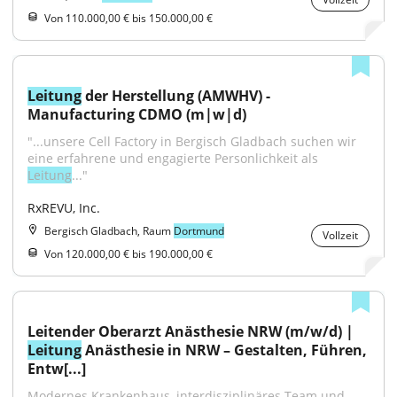
Von 110.000,00 € bis 150.000,00 €
Leitung
 der Herstellung (AMWHV) - 
Manufacturing CDMO (m|w|d)
"...unsere Cell Factory in Bergisch Gladbach suchen wir 
eine erfahrene und engagierte Personlichkeit als 
Leitung
..."
RxREVU, Inc.
Bergisch Gladbach, Raum
Dortmund
Vollzeit
Von 120.000,00 € bis 190.000,00 €
Leitender Oberarzt Anästhesie NRW (m/w/d) | 
Leitung
 Anästhesie in NRW – Gestalten, Führen, 
Entw[...]
Modernes Krankenhaus, interdisziplinäres Team und 