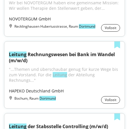
Wir bei NOVOTERGUM haben eine gemeinsame Mission: 
Wir wollen Therapie den Stellenwert geben, der...
NOVOTERGUM GmbH
Recklinghausen Hubertusstrasse, Raum
Dortmund
Vollzeit
Leitung
 Rechnungswesen bei Bank im Wandel 
(m/w/d)
"...Themen und überschaubar genug für kurze Wege bis 
zum Vorstand. Für die 
Leitung
 der Abteilung 
Rechnungs..."
HAPEKO Deutschland GmbH
Bochum, Raum
Dortmund
Vollzeit
Leitung
 der Stabsstelle Controlling (m/w/d)