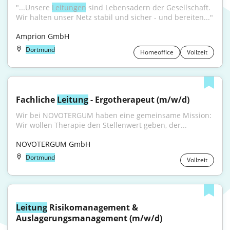
"...Unsere 
Leitungen
 sind Lebensadern der Gesellschaft. 
Wir halten unser Netz stabil und sicher - und bereiten..."
Amprion GmbH
Dortmund
Homeoffice
Vollzeit
Fachliche 
Leitung
 - Ergotherapeut (m/w/d)
Wir bei NOVOTERGUM haben eine gemeinsame Mission: 
Wir wollen Therapie den Stellenwert geben, der...
NOVOTERGUM GmbH
Dortmund
Vollzeit
Leitung
 Risikomanagement & 
Auslagerungsmanagement (m/w/d)