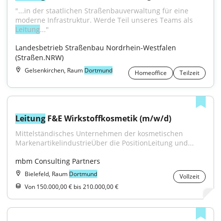
"...in der staatlichen Straßenbauverwaltung für eine 
moderne Infrastruktur. Werde Teil unseres Teams als 
Leitung
..."
Landesbetrieb Straßenbau Nordrhein-Westfalen 
(Straßen.NRW)
Gelsenkirchen, Raum
Dortmund
Homeoffice
Teilzeit
Leitung
 F&E Wirkstoffkosmetik (m/w/d)
Mittelständisches Unternehmen der kosmetischen 
MarkenartikelindustrieÜber die PositionLeitung und...
mbm Consulting Partners
Bielefeld, Raum
Dortmund
Vollzeit
Von 150.000,00 € bis 210.000,00 €