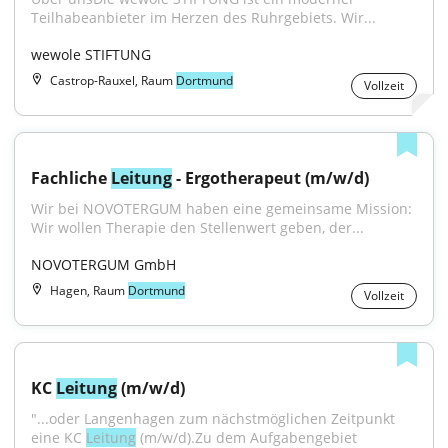
Teilhabeanbieter im Herzen des Ruhrgebiets. Wir...
wewole STIFTUNG
Castrop-Rauxel, Raum
Dortmund
Vollzeit
Fachliche 
Leitung
 - Ergotherapeut (m/w/d)
Wir bei NOVOTERGUM haben eine gemeinsame Mission: 
Wir wollen Therapie den Stellenwert geben, der...
NOVOTERGUM GmbH
Hagen, Raum
Dortmund
Vollzeit
KC 
Leitung
 (m/w/d)
"...oder Langenhagen zum nächstmöglichen Zeitpunkt 
eine KC 
Leitung
 (m/w/d).Zu dem Aufgabengebiet 