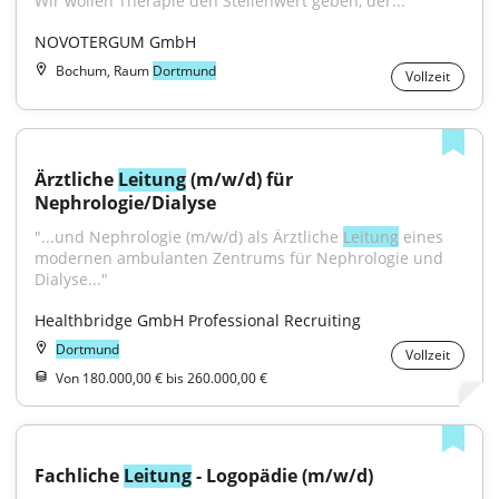
Wir wollen Therapie den Stellenwert geben, der...
NOVOTERGUM GmbH
Bochum, Raum
Dortmund
Vollzeit
Ärztliche 
Leitung
 (m/w/d) für 
Nephrologie/Dialyse
"...und Nephrologie (m/w/d) als Ärztliche 
Leitung
 eines 
modernen ambulanten Zentrums für Nephrologie und 
Dialyse..."
Healthbridge GmbH Professional Recruiting
Dortmund
Vollzeit
Von 180.000,00 € bis 260.000,00 €
Fachliche 
Leitung
 - Logopädie (m/w/d)