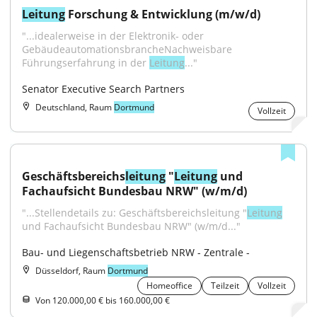
Leitung
 Forschung & Entwicklung (m/w/d)
"...idealerweise in der Elektronik‑ oder 
GebäudeautomationsbrancheNachweisbare 
Führungserfahrung in der 
Leitung
..."
Senator Executive Search Partners
Deutschland, Raum
Dortmund
Vollzeit
Geschäftsbereichs
leitung
 "
Leitung
 und 
Fachaufsicht Bundesbau NRW" (w/m/d)
"...Stellendetails zu: Geschäftsbereichsleitung "
Leitung
und Fachaufsicht Bundesbau NRW" (w/m/d..."
Bau- und Liegenschaftsbetrieb NRW - Zentrale -
Düsseldorf, Raum
Dortmund
Homeoffice
Teilzeit
Vollzeit
Von 120.000,00 € bis 160.000,00 €