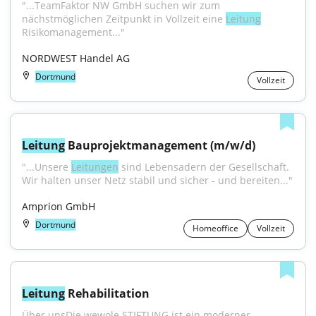
"...TeamFaktor NW GmbH suchen wir zum 
nächstmöglichen Zeitpunkt in Vollzeit eine 
Leitung
Risikomanagement..."
NORDWEST Handel AG
Dortmund
Vollzeit
Leitung
 Bauprojektmanagement (m/w/d)
"...Unsere 
Leitungen
 sind Lebensadern der Gesellschaft. 
Wir halten unser Netz stabil und sicher - und bereiten..."
Amprion GmbH
Dortmund
Homeoffice
Vollzeit
Leitung
 Rehabilitation
Über unsDie wewole STIFTUNG ist ein moderner 