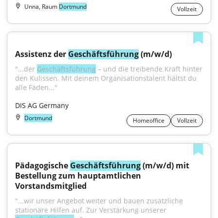
Unna, Raum
Dortmund
Vollzeit
Assistenz der 
Geschäftsführung
 (m/w/d)
"...der 
Geschäftsführung
 – und die treibende Kraft hinter 
den Kulissen. Mit deinem Organisationstalent hältst du 
alle Fäden..."
DIS AG Germany
Dortmund
Homeoffice
Vollzeit
Pädagogische 
Geschäftsführung
 (m/w/d) mit 
Bestellung zum hauptamtlichen 
Vorstandsmitglied
"...wir unser Angebot weiter und bauen zusätzliche 
stationäre Hilfen auf. Zur Verstärkung unserer 