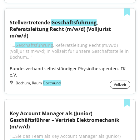
Stellvertretende 
Geschäftsführung
, 
Referatsleitung Recht (m/w/d) (Volljurist 
m/w/d)
"...
Geschäftsführung
, Referatsleitung Recht (m/w/d) 
(Volljurist m/w/d) in Vollzeit für unsere Geschäftsstelle in 
Bochum..."
Bundesverband selbstständiger Physiotherapeuten-IFK 
e.V.
Bochum, Raum
Dortmund
Vollzeit
Key Account Manager als (Junior) 
Geschäftsführer – Vertrieb Elektromechanik 
(m/w/d)
"...Sie das Team als Key Account Manager als (Junior) 