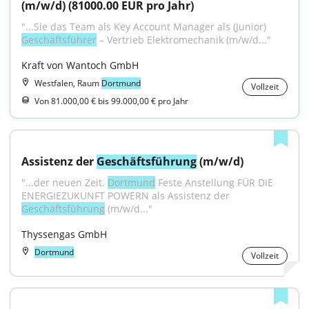
(m/w/d) (81000.00 EUR pro Jahr)
"...Sie das Team als Key Account Manager als (Junior) 
Geschäftsführer
 – Vertrieb Elektromechanik (m/w/d..."
Kraft von Wantoch GmbH
Westfalen, Raum
Dortmund
Vollzeit
Von 81.000,00 € bis 99.000,00 € pro Jahr
Assistenz der 
Geschäftsführung
 (m/w/d)
"...der neuen Zeit. 
Dortmund
 Feste Anstellung FÜR DIE 
ENERGIEZUKUNFT POWERN als Assistenz der 
Geschäftsführung
 (m/w/d..."
Thyssengas GmbH
Dortmund
Vollzeit