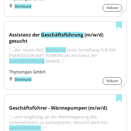
Dortmund
Vollzeit
Assistenz der 
Geschäftsführung
 (m/w/d) 
gesucht
"...der neuen Zeit. 
Dortmund
 Feste Anstellung FÜR DIE 
ENERGIEZUKUNFT POWERN als Assistenz der 
Geschäftsführung
 (m/w/d..."
Thyssengas GmbH
Dortmund
Vollzeit
Geschäftsführer - Wärmepumpen (m/w/d)
"...und langfristig an der Wertsteigerung des 
Unternehmens zu partizipieren. Gesucht wird ein: 
Geschäftsführer
..."