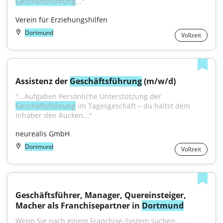
Geschäftsführung
..."
Verein für Erziehungshilfen
Dortmund
Vollzeit
Assistenz der 
Geschäftsführung
 (m/w/d)
"...Aufgaben Persönliche Unterstützung der 
Geschäftsführung
 im Tagesgeschäft – du hältst dem 
Inhaber den Rücken..."
neurealis GmbH
Dortmund
Vollzeit
Geschäftsführer, Manager, Quereinsteiger, 
Macher als Franchisepartner in 
Dortmund
Wenn Sie nach einem Franchise-System suchen ... ... 