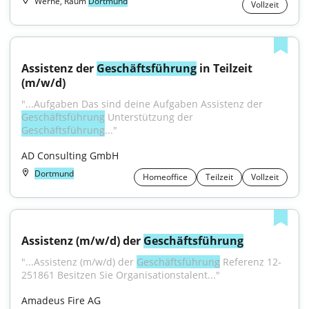
Werne, Raum
Dortmund
Vollzeit
Assistenz der 
Geschäftsführung
 in Teilzeit 
(m/w/d)
"...Aufgaben Das sind deine Aufgaben Assistenz der 
Geschäftsführung
 Unterstützung der 
Geschäftsführung
..."
AD Consulting GmbH
Dortmund
Homeoffice
Teilzeit
Vollzeit
Assistenz (m/w/d) der 
Geschäftsführung
"...Assistenz (m/w/d) der 
Geschäftsführung
 Referenz 12-
251861 Besitzen Sie Organisationstalent..."
Amadeus Fire AG