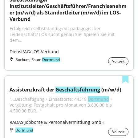
Institutsleiter/Geschäftsführer/Franchisenehm
er (m/w/d) als Standortleiter (m/w/d) im LOS-
Verbund
Erfolgreich selbstständig mit pädagogischer 
Leidenschaft? LOS sucht genau Sie! Spielen Sie mit 
dem...
Dienst!AG/LOS-Verbund
Bochum, Raum
Dortmund
Vollzeit
Assistenzkraft der 
Geschäftsführung
 (m/w/d)
"...Beschäftigung • Einsatzorte: 44319 
Dortmund
 • 
Vergütung: Festgehalt pro Monat von 3.800,00 bis 
4.500,00 EUR..."
RADAS Jobbörse & Personalvermittlung GmbH
Dortmund
Vollzeit