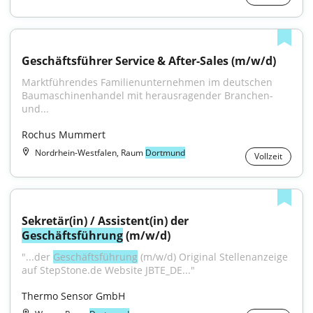
Geschäftsführer Service & After-Sales (m/w/d)
Marktführendes Familienunternehmen im deutschen 
Baumaschinenhandel mit herausragender Branchen- 
und...
Rochus Mummert
Nordrhein-Westfalen, Raum
Dortmund
Vollzeit
Sekretär(in) / Assistent(in) der 
Geschäftsführung
 (m/w/d)
"...der 
Geschäftsführung
 (m/w/d) Original Stellenanzeige 
auf StepStone.de Website JBTE_DE..."
Thermo Sensor GmbH