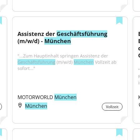
Assistenz der 
Geschäftsführung
(m/w/d) - 
München
"...Zum Hauptinhalt springen Assistenz der 
Geschäftsführung
 (m/w/d) 
München
 Vollzeit ab 
sofort..."
MOTORWORLD 
München
München
Vollzeit