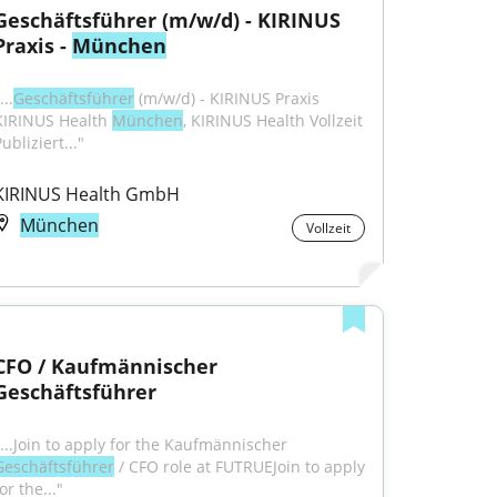
Geschäftsführer (m/w/d) - KIRINUS 
Praxis - 
München
...
Geschäftsführer
 (m/w/d) - KIRINUS Praxis 
KIRINUS Health 
München
, KIRINUS Health Vollzeit 
ubliziert..."
KIRINUS Health GmbH
München
Vollzeit
CFO / Kaufmännischer 
Geschäftsführer
"...Join to apply for the Kaufmännischer 
Geschäftsführer
 / CFO role at FUTRUEJoin to apply 
or the..."