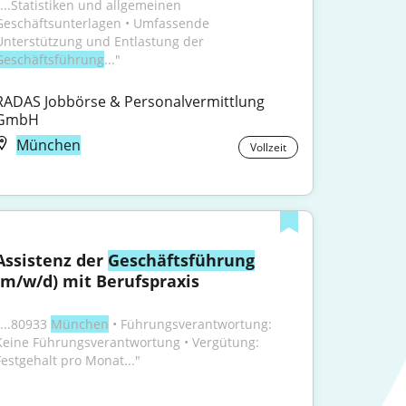
"...Statistiken und allgemeinen 
Geschäftsunterlagen • Umfassende 
Unterstützung und Entlastung der 
Geschäftsführung
..."
RADAS Jobbörse & Personalvermittlung 
GmbH
München
Vollzeit
Assistenz der 
Geschäftsführung
(m/w/d) mit Berufspraxis
...80933 
München
 • Führungsverantwortung: 
Keine Führungsverantwortung • Vergütung: 
Festgehalt pro Monat..."