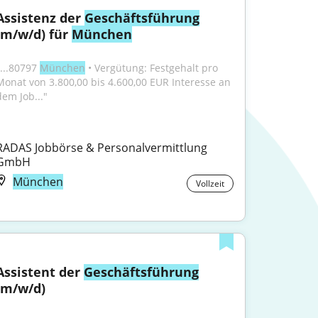
Assistenz der 
Geschäftsführung
(m/w/d) für 
München
...80797 
München
 • Vergütung: Festgehalt pro 
Monat von 3.800,00 bis 4.600,00 EUR Interesse an 
dem Job..."
RADAS Jobbörse & Personalvermittlung 
GmbH
München
Vollzeit
Assistent der 
Geschäftsführung
(m/w/d)