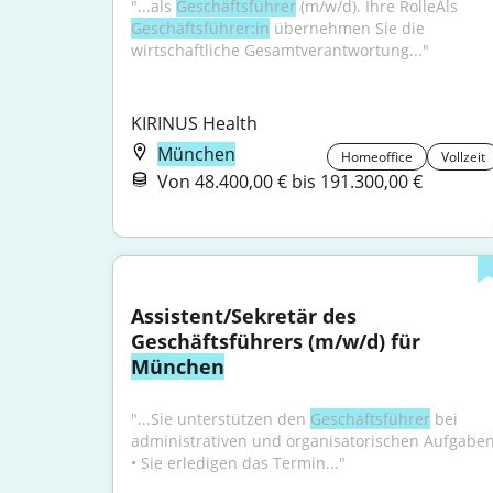
"...als 
Geschäftsführer
 (m/w/d). Ihre RolleAls 
Geschäftsführer:in
 übernehmen Sie die 
wirtschaftliche Gesamtverantwortung..."
KIRINUS Health
München
Homeoffice
Vollzeit
Von 48.400,00 € bis 191.300,00 €
Assistent/Sekretär des 
Geschäftsführers (m/w/d) für 
München
"...Sie unterstützen den 
Geschäftsführer
 bei 
administrativen und organisatorischen Aufgaben
• Sie erledigen das Termin..."