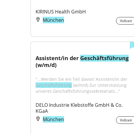
KIRINUS Health GmbH
München
Vollzeit
Assistent/in der 
Geschäftsführung
(w/m/d)
"...Werden Sie ein Teil davon! Assistent/in der 
Geschäftsführung
 (w/m/d) Zur Unterstützung 
unseres Geschäftsführungssekretariats..."
DELO Industrie Klebstoffe GmbH & Co. 
KGaA
München
Vollzeit