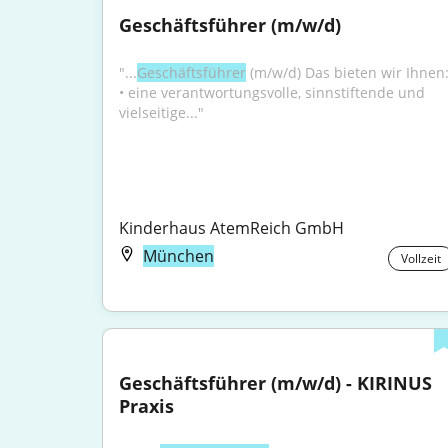
Geschäftsführer (m/w/d)
"...
Geschäftsführer
 (m/w/d) Das bieten wir Ihnen:
• eine verantwortungsvolle, sinnstiftende und 
vielseitige..."
Kinderhaus AtemReich GmbH
München
Vollzeit
Geschäftsführer (m/w/d) - KIRINUS 
Praxis