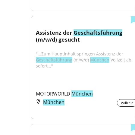
Assistenz der 
Geschäftsführung
(m/w/d) gesucht
"...Zum Hauptinhalt springen Assistenz der 
Geschäftsführung
 (m/w/d) 
München
 Vollzeit ab 
sofort..."
MOTORWORLD 
München
München
Vollzeit