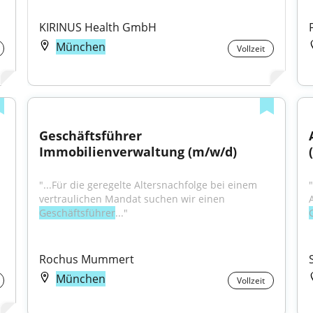
KIRINUS Health GmbH
München
Vollzeit
Geschäftsführer 
Immobilienverwaltung (m/w/d)
"...Für die geregelte Altersnachfolge bei einem 
"
vertraulichen Mandat suchen wir einen 
Geschäftsführer
..."
Rochus Mummert
München
Vollzeit