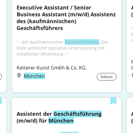
Executive Assistant / Senior 
Business Assistant (m/w/d) Assistenz 
des (kaufmännischen) 
 
Geschäftsführers
"
"...des kaufmännischen 
Geschäftsführers
. Die 
Rolle verbindet operative Unterstützung mit 
inhaltlicher Mitwirkung..."
Ketterer Kunst Gmbh & Co. KG.
München
Vollzeit
Assistent der 
Geschäftsführung
(m/w/d) für 
München