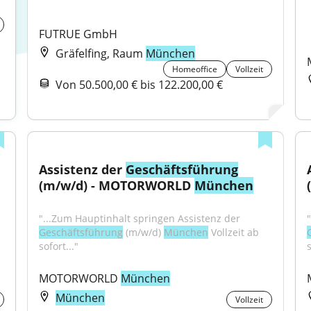
FUTRUE GmbH
Gräfelfing, Raum
München
Homeoffice
Vollzeit
Von 50.500,00 € bis 122.200,00 €
Assistenz der 
Geschäftsführung
(m/w/d) - MOTORWORLD 
München
"...Zum Hauptinhalt springen Assistenz der 
Geschäftsführung
 (m/w/d) 
München
 Vollzeit ab 
sofort..."
s
MOTORWORLD 
München
München
Vollzeit