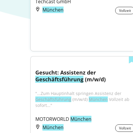
Techcast GmbH
München
Vollzeit
Gesucht: Assistenz der 
Geschäftsführung
 (m/w/d)
"...Zum Hauptinhalt springen Assistenz der 
Geschäftsführung
 (m/w/d) 
München
 Vollzeit ab 
sofort..."
MOTORWORLD 
München
München
Vollzeit