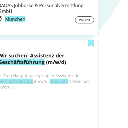
RADAS Jobbörse & Personalvermittlung 
GmbH
München
Vollzeit
Wir suchen: Assistenz der 
Geschäftsführung
 (m/w/d)
"...Zum Hauptinhalt springen Assistenz der 
Geschäftsführung
 (m/w/d) 
München
 Vollzeit ab 
ofort..."