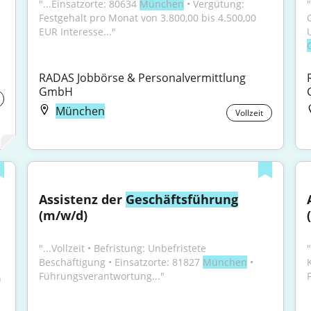
"...Einsatzorte: 80634 
München
 • Vergütung: 
Festgehalt pro Monat von 3.800,00 bis 4.500,00 
EUR Interesse..."
RADAS Jobbörse & Personalvermittlung 
GmbH
München
Vollzeit
Assistenz der 
Geschäftsführung
(m/w/d)
"...Vollzeit • Befristung: Unbefristete 
"
Beschäftigung • Einsatzorte: 81827 
München
 • 
Führungsverantwortung..."
 