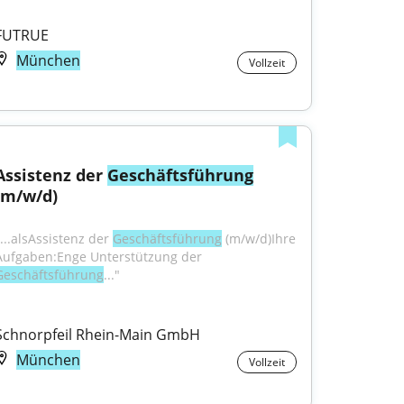
FUTRUE
München
Vollzeit
Assistenz der 
Geschäftsführung
(m/w/d)
...alsAssistenz der 
Geschäftsführung
 (m/w/d)Ihre 
Aufgaben:Enge Unterstützung der 
Geschäftsführung
..."
Schnorpfeil Rhein-Main GmbH
München
Vollzeit