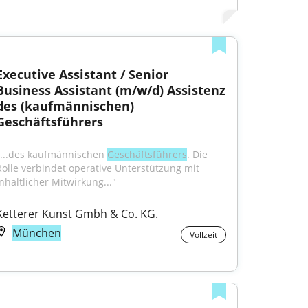
Executive Assistant / Senior 
Business Assistant (m/w/d) Assistenz 
des (kaufmännischen) 
Geschäftsführers
"...des kaufmännischen 
Geschäftsführers
. Die 
Rolle verbindet operative Unterstützung mit 
inhaltlicher Mitwirkung..."
Ketterer Kunst Gmbh & Co. KG.
München
Vollzeit