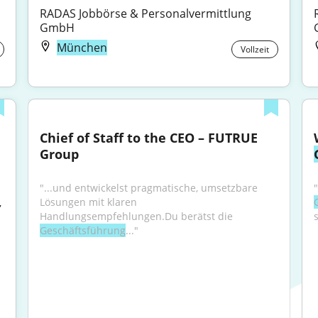
RADAS Jobbörse & Personalvermittlung 
GmbH
München
Vollzeit
Chief of Staff to the CEO – FUTRUE 
Group
"...und entwickelst pragmatische, umsetzbare 
Lösungen mit klaren 
, 
Handlungsempfehlungen.Du berätst die 
s
Geschäftsführung
..."