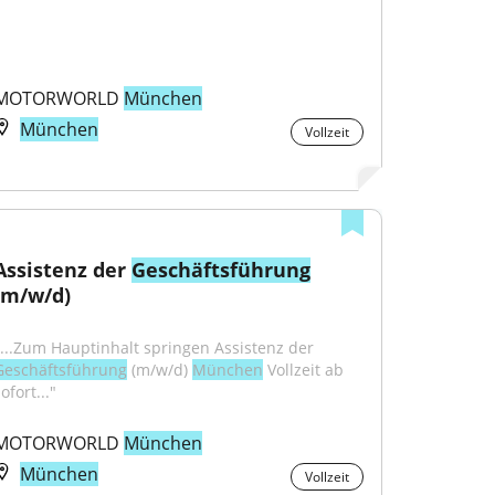
MOTORWORLD 
München
München
Vollzeit
Assistenz der 
Geschäftsführung
(m/w/d)
"...Zum Hauptinhalt springen Assistenz der 
Geschäftsführung
 (m/w/d) 
München
 Vollzeit ab 
ofort..."
MOTORWORLD 
München
München
Vollzeit