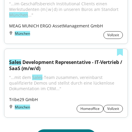
"...im Geschäftsbereich Institutional Clients einen 
Werkstudenten (m|w|d) in unseren Büros am Standort 
München
..."
MEAG MUNICH ERGO AssetManagement GmbH
München
Vollzeit
Sales
 Development Representative - IT-Vertrieb / 
SaaS (m/w/d)
"...mit dem 
Sales
-Team zusammen, vereinbarst 
qualifizierte Demos und stellst durch eine lückenlose 
Dokumentation im CRM..."
Tribe29 GmbH
München
Homeoffice
Vollzeit