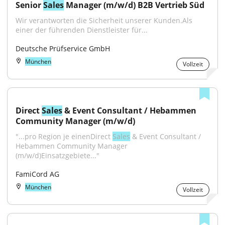
Senior 
Sales
 Manager (m/w/d) B2B Vertrieb Süd
Wir verantworten die Sicherheit unserer Kunden.Als 
einer der führenden Dienstleister für...
Deutsche Prüfservice GmbH
München
Vollzeit
Direct 
Sales
 & Event Consultant / Hebammen 
Community Manager (m/w/d)
"...pro Region je einenDirect 
Sales
 & Event Consultant / 
Hebammen Community Manager 
(m/w/d)Einsatzgebiete..."
FamiCord AG
München
Vollzeit