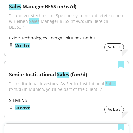
Sales
 Manager BESS (m/w/d)
"...und großtechnische Speichersysteme anbietet suchen 
wir einen 
Sales
 Manager BESS (m/w/d).Im Bereich 
BESS..."
Exide Technologies Energy Solutions GmbH
München
Vollzeit
Senior Institutional 
Sales
 (f/m/d)
"...institutional investors. As Senior Institutional 
Sales
(f/m/d) in Munich, you’ll be part of the Client..."
SIEMENS
München
Vollzeit