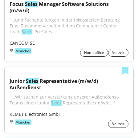
Focus 
Sales
 Manager Software Solutions 
(m/w/d)
"...und Fachabteilungen in der fokussierten Beratung 
Enge Zusammenarbeit mit dem Competence Center 
Lead, 
Sales
, PreSales..."
CANCOM SE
München
Homeoffice
Vollzeit
Junior 
Sales
 Representative (m/w/d) 
Außendienst
"...Wir suchen zur Verstärkung unserer Außendienst-
Teams einen Junior 
Sales
 Representative (m/w/d..."
KEMET Electronics GmbH
München
Vollzeit