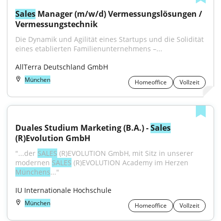
Sales
 Manager (m/w/d) Vermessungslösungen / 
Vermessungstechnik
Die Dynamik und Agilität eines Startups und die Solidität 
eines etablierten Familienunternehmens –...
AllTerra Deutschland GmbH
München
Homeoffice
Vollzeit
Duales Studium Marketing (B.A.) - 
Sales
(R)Evolution GmbH
"...der 
SALES
 (R)EVOLUTION GmbH, mit Sitz in unserer 
modernen 
SALES
 (R)EVOLUTION Academy im Herzen 
Münchens
..."
IU Internationale Hochschule
München
Homeoffice
Vollzeit