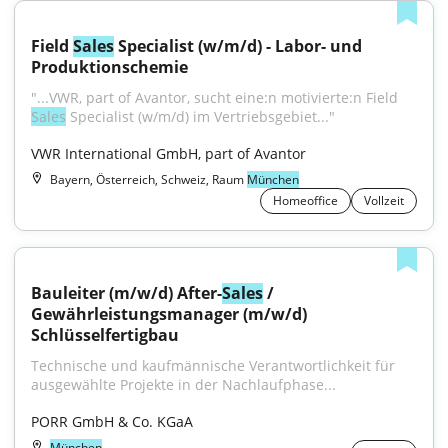
Field 
Sales
 Specialist (w/m/d) - Labor- und 
Produktionschemie
"...VWR, part of Avantor, sucht eine:n motivierte:n Field 
Sales
 Specialist (w/m/d) im Vertriebsgebiet..."
VWR International GmbH, part of Avantor
Bayern, Österreich, Schweiz, Raum
München
Homeoffice
Vollzeit
Bauleiter (m/w/d) After-
Sales
 / 
Gewährleistungsmanager (m/w/d) 
Schlüsselfertigbau
Technische und kaufmännische Verantwortlichkeit für 
ausgewählte Projekte in der Nachlaufphase...
PORR GmbH & Co. KGaA
München