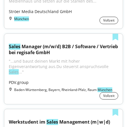
Medienhaus und setzen auf die Stärken des...
Ströer Media Deutschland GmbH
München
Vollzeit
Sales
 Manager (m/w/d) B2B / Software / Vertrieb 
bei regisafe GmbH
"...und baust deinen Markt mit hoher 
Eigenverantwortung aus.Du steuerst anspruchsvolle 
Sales
..."
PDV.group
Baden-Württemberg, Bayern, Rheinland-Pfalz, Raum
München
Vollzeit
Werkstudent im 
Sales
 Management (m|w|d)