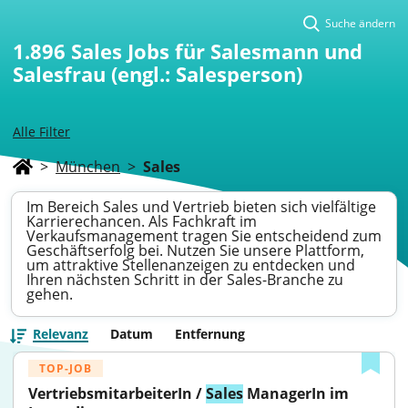
Suche ändern
1.896
Sales Jobs für Salesmann und
Salesfrau (engl.: Salesperson)
Alle Filter
>
München
>
Sales
Im Bereich Sales und Vertrieb bieten sich vielfältige
Karrierechancen. Als Fachkraft im
Verkaufsmanagement tragen Sie entscheidend zum
Geschäftserfolg bei. Nutzen Sie unsere Plattform,
um attraktive Stellenanzeigen zu entdecken und
Ihren nächsten Schritt in der Sales-Branche zu
gehen.
Relevanz
Datum
Entfernung
TOP-JOB
VertriebsmitarbeiterIn / 
Sales
 ManagerIn im 