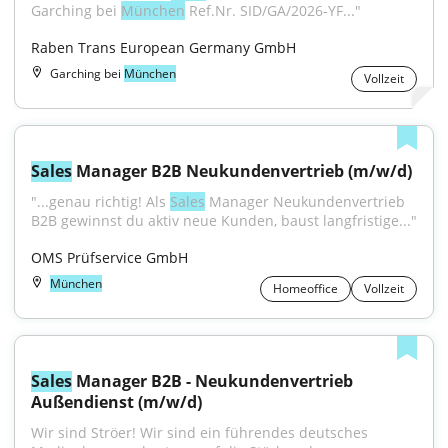
Garching bei 
München
 Ref.Nr. SID/GA/2026-YF..."
Raben Trans European Germany GmbH
Garching bei
München
Vollzeit
Sales
 Manager B2B Neukundenvertrieb (m/w/d)
"...genau richtig! Als 
Sales
 Manager Neukundenvertrieb 
B2B gewinnst du aktiv neue Kunden, baust langfristige..."
OMS Prüfservice GmbH
München
Homeoffice
Vollzeit
Sales
 Manager B2B - Neukundenvertrieb 
Außendienst (m/w/d)
Wir sind Ströer! Wir sind ein führendes deutsches 