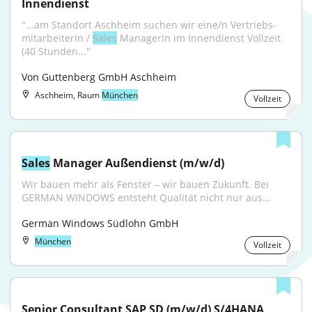
Innendienst
"...am Standort Aschheim suchen wir eine/n Vertriebs­
mitarbeiterIn / 
Sales
 ManagerIn im Innendienst Vollzeit 
(40 Stunden..."
Von Guttenberg GmbH Aschheim
Aschheim, Raum
München
Vollzeit
Sales
 Manager Außendienst (m/w/d)
Wir bauen mehr als Fenster – wir bauen Zukunft. Bei 
GERMAN WINDOWS entsteht Qualität nicht nur aus...
German Windows Südlohn GmbH
München
Vollzeit
Senior Consultant SAP SD (m/w/d) S/4HANA 