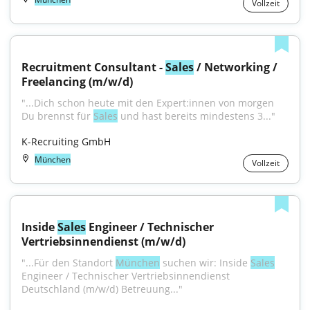
Vollzeit
Recruitment Consultant - 
Sales
 / Networking / 
Freelancing (m/w/d)
"...Dich schon heute mit den Expert:innen von morgen 
Du brennst für 
Sales
 und hast bereits mindestens 3..."
K-Recruiting GmbH
München
Vollzeit
Inside 
Sales
 Engineer / Technischer 
Vertriebsinnendienst (m/w/d)
"...Für den Standort 
München
 suchen wir: Inside 
Sales
Engineer / Technischer Vertriebsinnendienst 
Deutschland (m/w/d) Betreuung..."