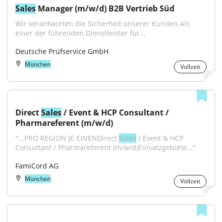
Sales
 Manager (m/w/d) B2B Vertrieb Süd
Wir verantworten die Sicherheit unserer Kunden.Als 
einer der führenden Dienstleister für...
Deutsche Prüfservice GmbH
München
Vollzeit
Direct 
Sales
 / Event & HCP Consultant / 
Pharmareferent (m/w/d)
"...PRO REGION JE EINENDirect 
Sales
 / Event & HCP 
Consultant / Pharmareferent (m/w/d)Einsatzgebiete..."
FamiCord AG
München
Vollzeit