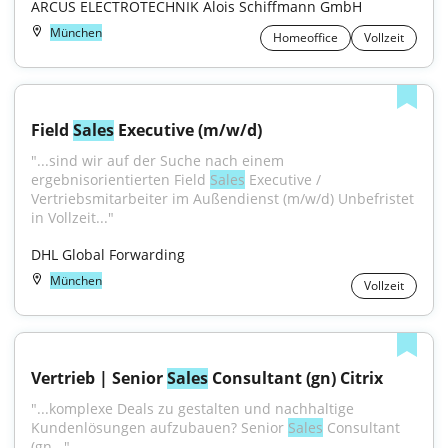
ARCUS ELECTROTECHNIK Alois Schiffmann GmbH
München
Homeoffice
Vollzeit
Field 
Sales
 Executive (m/w/d)
"...sind wir auf der Suche nach einem 
ergebnisorientierten Field 
Sales
 Executive / 
Vertriebsmitarbeiter im Außendienst (m/w/d) Unbefristet 
in Vollzeit..."
DHL Global Forwarding
München
Vollzeit
Vertrieb | Senior 
Sales
 Consultant (gn) Citrix
"...komplexe Deals zu gestalten und nachhaltige 
Kundenlösungen aufzubauen? Senior 
Sales
 Consultant 
(gn..."