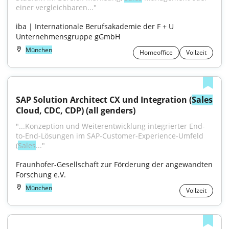
einer vergleichbaren..."
iba | Internationale Berufsakademie der F + U 
Unternehmensgruppe gGmbH
München
Homeoffice
Vollzeit
SAP Solution Architect CX und Integration (
Sales
Cloud, CDC, CDP) (all genders)
"...Konzeption und Weiterentwicklung integrierter End-
to-End-Lösungen im SAP-Customer-Experience-Umfeld 
(
Sales
..."
Fraunhofer-Gesellschaft zur Förderung der angewandten 
Forschung e.V.
München
Vollzeit