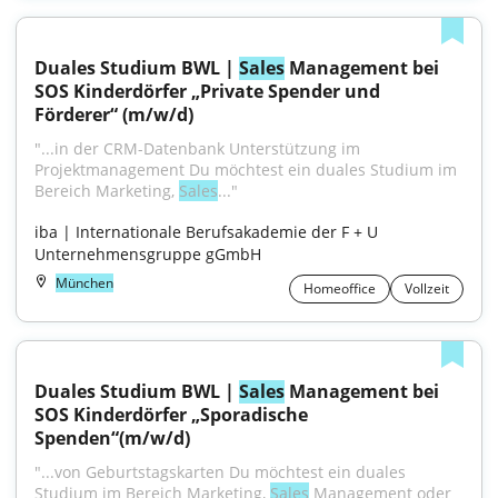
Duales Studium BWL | 
Sales
 Management bei 
SOS Kinderdörfer „Private Spender und 
Förderer“ (m/w/d)
"...in der CRM-Datenbank Unterstützung im 
Projektmanagement Du möchtest ein duales Studium im 
Bereich Marketing, 
Sales
..."
iba | Internationale Berufsakademie der F + U 
Unternehmensgruppe gGmbH
München
Homeoffice
Vollzeit
Duales Studium BWL | 
Sales
 Management bei 
SOS Kinderdörfer „Sporadische 
Spenden“(m/w/d)
"...von Geburtstagskarten Du möchtest ein duales 
Studium im Bereich Marketing, 
Sales
 Management oder 