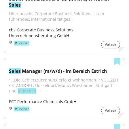
Sales
Über unscbs Corporate Business Solutions ist ein 
führendes, international tätiges...
cbs Corporate Business Solutions 
Unternehmensberatung GmbH
München
Vollzeit
Sales
 Manager (m/w/d) - im Bereich Estrich
"...Die Gebietszuordnung erfolgt wohnortnah. • VOLLZEIT 
• STANDORT: Düsseldorf, Mainz, Wiesbaden, Stuttgart 
und 
München
..."
PCT Performance Chemicals GmbH
München
Vollzeit