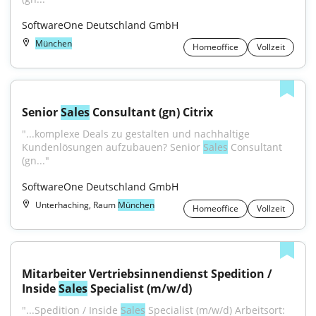
SoftwareOne Deutschland GmbH
München
Homeoffice
Vollzeit
Senior 
Sales
 Consultant (gn) Citrix
"...komplexe Deals zu gestalten und nachhaltige 
Kundenlösungen aufzubauen? Senior 
Sales
 Consultant 
(gn..."
SoftwareOne Deutschland GmbH
Unterhaching, Raum
München
Homeoffice
Vollzeit
Mitarbeiter Vertriebsinnendienst Spedition / 
Inside 
Sales
 Specialist (m/w/d)
"...Spedition / Inside 
Sales
 Specialist (m/w/d) Arbeitsort: 