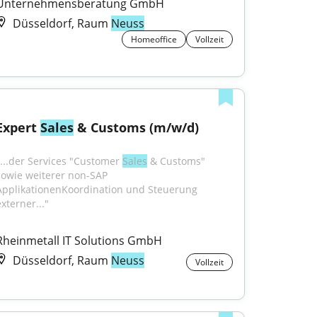
Unternehmensberatung GmbH
Düsseldorf, Raum
Neuss
Homeoffice
Vollzeit
Expert 
Sales
 & Customs (m/w/d)
"...der Services "Customer 
Sales
 & Customs" 
sowie weiterer non-SAP 
ApplikationenKoordination und Steuerung 
xterner..."
Rheinmetall IT Solutions GmbH
Düsseldorf, Raum
Neuss
Vollzeit