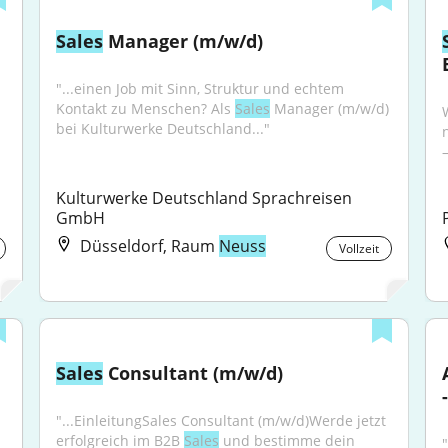
Sales
 Manager (m/w/d)
"...einen Job mit Sinn, Struktur und echtem 
Kontakt zu Menschen? Als 
Sales
 Manager (m/w/d) 
bei Kulturwerke Deutschland..."
–
Kulturwerke Deutschland Sprachreisen 
GmbH
Düsseldorf, Raum
Neuss
Vollzeit
Sales
 Consultant (m/w/d)
"...EinleitungSales Consultant (m/w/d)Werde jetzt 
erfolgreich im B2B 
Sales
 und bestimme dein 
"