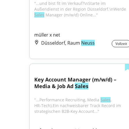
"...und bist fit im Verkauf?\nStarte im 
Außendienst in der Region Düsseldorf.\nWerde 
Sales
 Manager (m/w/d) Online..."
müller x net
Düsseldorf, Raum
Neuss
Vollzeit
Key Account Manager (m/w/d) – 
Media & Job Ad 
Sales
"...Performance Recruiting, Media 
Sales
, 
HR‑Tech).Ein nachweisbarer Track Record im 
strategischen B2B-Key Account..."