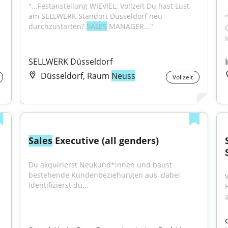
"...Festanstellung WIEVIEL: Vollzeit Du hast Lust 
am SELLWERK Standort Düsseldorf neu 
"
durchzustarten? 
SALES
 MANAGER..."
SELLWERK Düsseldorf
Düsseldorf, Raum
Neuss
Vollzeit
Sales
 Executive (all genders)
Du akquirierst Neukund*innen und baust 
bestehende Kundenbeziehungen aus, dabei 
identifizierst du...
a