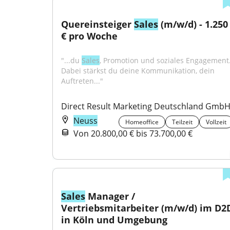
Quereinsteiger 
Sales
 (m/w/d) - 1.250 
€ pro Woche
"...du 
Sales
, Promotion und soziales Engagement.
Dabei stärkst du deine Kommunikation, dein 
Auftreten..."
Direct Result Marketing Deutschland Gmb
Neuss
Homeoffice
Teilzeit
Vollzeit
Von 20.800,00 € bis 73.700,00 €
Sales
 Manager / 
Vertriebsmitarbeiter (m/w/d) im D2D
in Köln und Umgebung