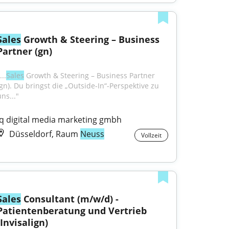
Sales
 Growth & Steering – Business 
Partner (gn)
...
Sales
 Growth & Steering – Business Partner 
(gn). Du bringst die „Outside-In“-Perspektive zu 
ns..."
iq digital media marketing gmbh
Düsseldorf, Raum
Neuss
Vollzeit
Sales
 Consultant (m/w/d) - 
Patientenberatung und Vertrieb 
(Invisalign)