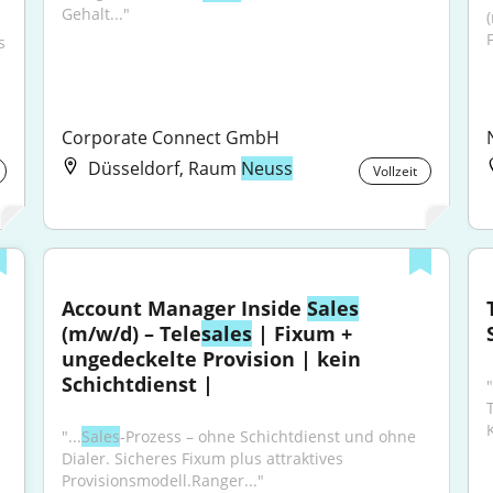
Gehalt..."
 
Corporate Connect GmbH
Düsseldorf, Raum
Neuss
Vollzeit
Account Manager Inside 
Sales
(m/w/d) – Tele
sales
 | Fixum + 
ungedeckelte Provision | kein 
Schichtdienst |
"
"...
Sales
‑Prozess – ohne Schichtdienst und ohne 
Dialer. Sicheres Fixum plus attraktives 
Provisionsmodell.Ranger..."