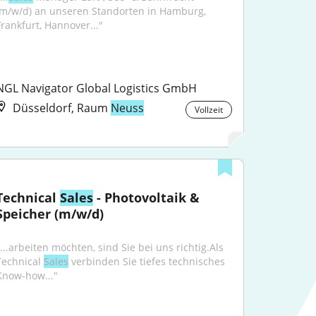
(m/w/d) an unseren Standorten in Hamburg, 
Frankfurt, Hannover..."
NGL Navigator Global Logistics GmbH
Düsseldorf, Raum
Neuss
Vollzeit
Technical 
Sales
 - Photovoltaik & 
Speicher (m/w/d)
...arbeiten möchten, sind Sie bei uns richtig.Als 
Technical 
Sales
 verbinden Sie tiefes technisches 
Know-how..."