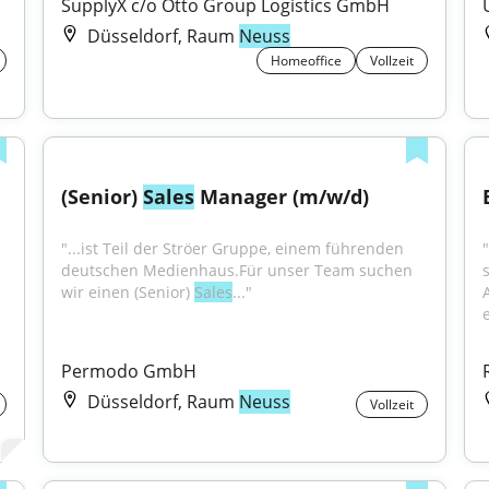
SupplyX c/o Otto Group Logistics GmbH
Düsseldorf, Raum
Neuss
Homeoffice
Vollzeit
(Senior) 
Sales
 Manager (m/w/d)
"...ist Teil der Ströer Gruppe, einem führenden 
deutschen Medienhaus.Für unser Team suchen 
wir einen (Senior) 
Sales
..."
e
Permodo GmbH
Düsseldorf, Raum
Neuss
Vollzeit