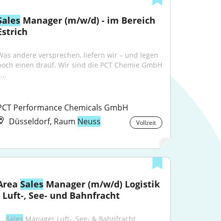
Sales
 Manager (m/w/d) - im Bereich 
Estrich
Was andere versprechen, liefern wir – und legen 
noch einen drauf. Wir sind die PCT Chemie GmbH 
...
PCT Performance Chemicals GmbH
Düsseldorf, Raum
Neuss
Vollzeit
Area 
Sales
 Manager (m/w/d) Logistik 
- Luft-, See- und Bahnfracht
...
Sales
 Manager Luft-, See- & Bahnfracht 