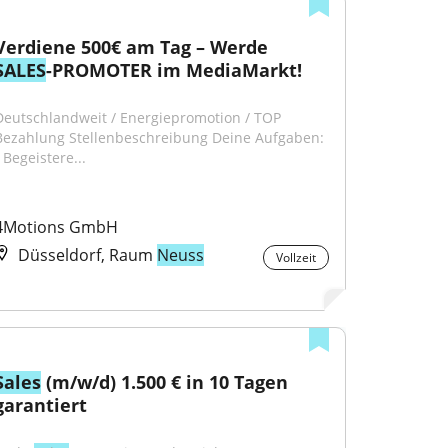
Verdiene 500€ am Tag – Werde 
SALES
-PROMOTER im MediaMarkt!
Deutschlandweit / Energiepromotion / TOP 
Bezahlung Stellenbeschreibung Deine Aufgaben: 
 Begeistere...
4Motions GmbH
Düsseldorf, Raum
Neuss
Vollzeit
Sales
 (m/w/d) 1.500 € in 10 Tagen 
garantiert