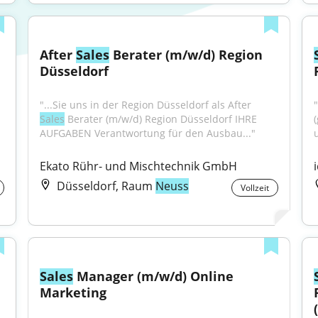
After 
Sales
 Berater (m/w/d) Region 
Düsseldorf
"...Sie uns in der Region Düsseldorf als After 
"
Sales
 Berater (m/w/d) Region Düsseldorf IHRE 
AUFGABEN Verantwortung für den Ausbau..."
u
Ekato Rühr- und Mischtechnik GmbH
Düsseldorf, Raum
Neuss
Vollzeit
Sales
 Manager (m/w/d) Online 
Marketing