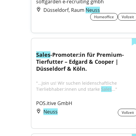
softgarden e-recruiting gmbh
Düsseldorf, Raum
Neuss
Homeoffice
Vollzeit
Sales
-Promoter:in für Premium-
Tierfutter – Edgard & Cooper | 
Düsseldorf & Köln.
"...Join us! Wir suchen leidenschaftliche 
Tierliebhaber:innen und starke 
Sales
..."
POS.itive GmbH
Neuss
Vollzeit