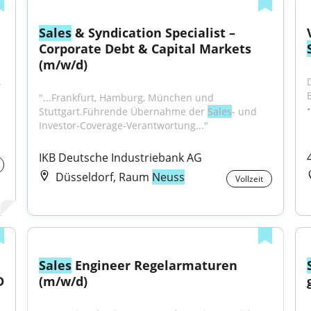
Sales
 & Syndication Specialist – 
Corporate Debt & Capital Markets 
(m/w/d)
 
"...Frankfurt, Hamburg, München und 
•
Stuttgart.Führende Übernahme der 
Sales
- und 
Investor-Coverage-Verantwortung..."
H
IKB Deutsche Industriebank AG
Düsseldorf, Raum
Neuss
Vollzeit
Sales
 Engineer Regelarmaturen 
 
(m/w/d)