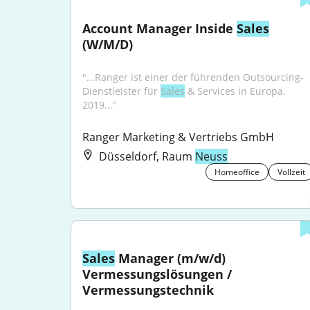
Account Manager Inside 
Sales
(W/M/D)
"...Ranger ist einer der führenden Outsourcing-
Dienstleister für 
Sales
 & Services in Europa. 
2019..."
Ranger Marketing & Vertriebs GmbH
Düsseldorf, Raum
Neuss
Homeoffice
Vollzeit
Sales
 Manager (m/w/d) 
Vermessungslösungen / 
Vermessungstechnik