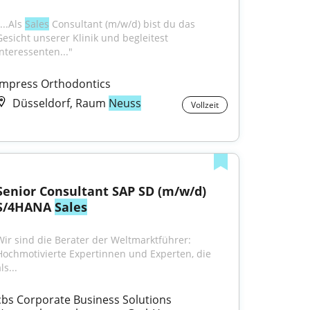
...Als 
Sales
 Consultant (m/w/d) bist du das 
Gesicht unserer Klinik und begleitest 
Interessenten..."
Impress Orthodontics
Düsseldorf, Raum
Neuss
Vollzeit
Senior Consultant SAP SD (m/w/d) 
S/4HANA 
Sales
Wir sind die Berater der Weltmarktführer: 
Hochmotivierte Expertinnen und Experten, die 
ls...
cbs Corporate Business Solutions 