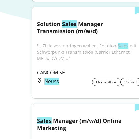
Solution 
Sales
 Manager 
Transmission (m/w/d)
"...Ziele voranbringen wollen. Solution 
Sales
 mit 
Schwerpunkt Transmission (Carrier Ethernet, 
MPLS, DWDM..."
CANCOM SE
Neuss
Homeoffice
Vollzeit
Sales
 Manager (m/w/d) Online 
Marketing