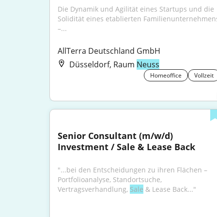
Die Dynamik und Agilität eines Startups und die 
Solidität eines etablierten Familienunternehmens
–...
AllTerra Deutschland GmbH
Düsseldorf, Raum
Neuss
Homeoffice
Vollzeit
Senior Consultant (m/w/d) 
Investment / Sale & Lease Back
"...bei den Entscheidungen zu ihren Flächen – 
Portfolioanalyse, Standortsuche, 
Vertragsverhandlung, 
Sale
 & Lease Back..."