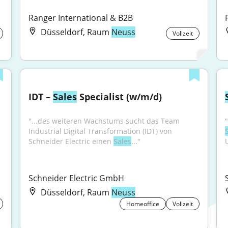
Ranger International & B2B
Düsseldorf, Raum
Neuss
Vollzeit
IDT – 
Sales
 Specialist (w/m/d)
"...des weiteren Wachstums sucht das Team 
Industrial Digital Transformation (IDT) von 
Schneider Electric einen 
Sales
..."
Schneider Electric GmbH
Düsseldorf, Raum
Neuss
Homeoffice
Vollzeit