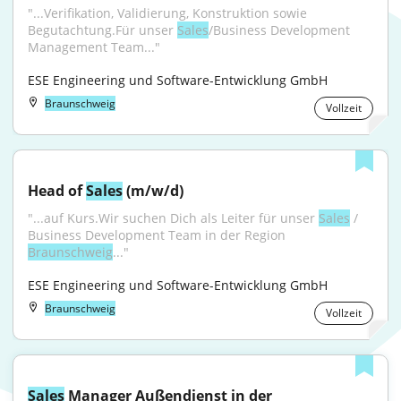
"...Verifikation, Validierung, Konstruktion sowie 
Begutachtung.Für unser 
Sales
/Business Development 
Management Team..."
ESE Engineering und Software-Entwicklung GmbH
Braunschweig
Vollzeit
Head of 
Sales
 (m/w/d)
"...auf Kurs.Wir suchen Dich als Leiter für unser 
Sales
 / 
Business Development Team in der Region 
Braunschweig
..."
ESE Engineering und Software-Entwicklung GmbH
Braunschweig
Vollzeit
Sales
 Manager Außendienst in der 