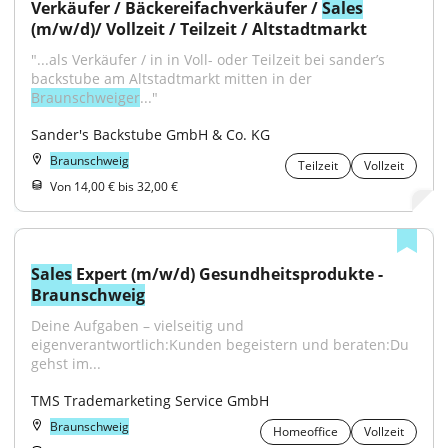
Verkäufer / Bäckereifachverkäufer / 
Sales
(m/w/d)/ Vollzeit / Teilzeit / Altstadtmarkt
"...als Verkäufer / in in Voll- oder Teilzeit bei sander’s 
backstube am Altstadtmarkt mitten in der 
Braunschweiger
..."
Sander's Backstube GmbH & Co. KG
Braunschweig
Teilzeit
Vollzeit
Von 14,00 € bis 32,00 €
Sales
 Expert (m/w/d) Gesundheitsprodukte - 
Braunschweig
Deine Aufgaben – vielseitig und 
eigenverantwortlich:Kunden begeistern und beraten:Du 
gehst im...
TMS Trademarketing Service GmbH
Braunschweig
Homeoffice
Vollzeit