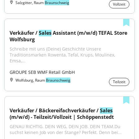
Salzgitter, Raum
Braunschweig
Vollzeit
Verkäufer / 
Sales
 Assistant (m/w/d) TEFAL Store 
Wolfsburg
Schreibe mit uns (Deine) Geschichte Unsere 
Traditionsmarken Rowenta, Tefal, Krups, Moulinex, 
Emsa,...
GROUPE SEB WMF Retail GmbH
Wolfsburg, Raum
Braunschweig
Teilzeit
Verkäufer / Bäckereifachverkäufer / 
Sales
(m/w/d) - Teilzeit/Vollzeit | Schöppenstedt
GENAU RICHTIG. DEIN WEG. DEIN JOB. DEIN TEAM.Du 
suchst keinen Job von der Stange? Perfekt. Denn bei...