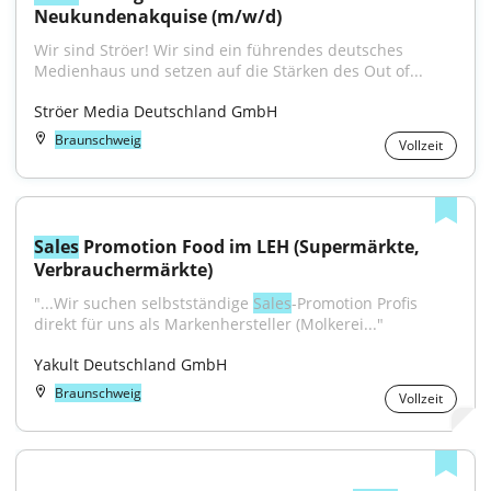
Neukundenakquise (m/w/d)
Wir sind Ströer! Wir sind ein führendes deutsches 
Medienhaus und setzen auf die Stärken des Out of...
Ströer Media Deutschland GmbH
Braunschweig
Vollzeit
Sales
 Promotion Food im LEH (Supermärkte, 
Verbrauchermärkte)
"...Wir suchen selbstständige 
Sales
-Promotion Profis 
direkt für uns als Markenhersteller (Molkerei..."
Yakult Deutschland GmbH
Braunschweig
Vollzeit