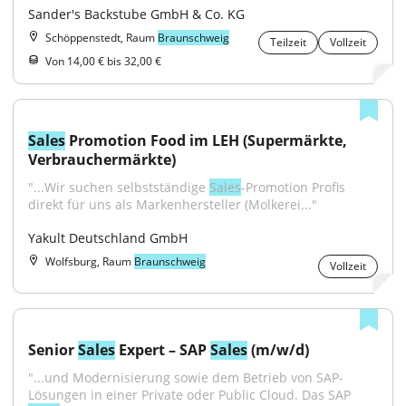
Sander's Backstube GmbH & Co. KG
Schöppenstedt, Raum
Braunschweig
Teilzeit
Vollzeit
Von 14,00 € bis 32,00 €
Sales
 Promotion Food im LEH (Supermärkte, 
Verbrauchermärkte)
"...Wir suchen selbstständige 
Sales
-Promotion Profis 
direkt für uns als Markenhersteller (Molkerei..."
Yakult Deutschland GmbH
Wolfsburg, Raum
Braunschweig
Vollzeit
Senior 
Sales
 Expert – SAP 
Sales
 (m/w/d)
"...und Modernisierung sowie dem Betrieb von SAP-
Lösungen in einer Private oder Public Cloud. Das SAP 