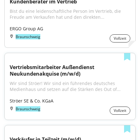
Kundenberater im Vertrieb
Bist du eine leidenschaftliche Person im Vertrieb, die 
Freude am Verkaufen hat und den direkten...
ERGO Group AG
Braunschweig
Vollzeit
Vertriebsmitarbeiter Außendienst 
Neukundenakquise (m/w/d)
Wir sind Ströer! Wir sind ein führendes deutsches 
Medienhaus und setzen auf die Stärken des Out of...
Ströer SE & Co. KGaA
Braunschweig
Vollzeit
Verkäufer in Teilzeit (m/w/d)