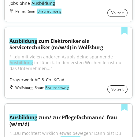
Jobs-ohne-
Ausbildung
Peine, Raum
Braunschweig
Vollzeit
Ausbildung
 zum Elektroniker als 
Servicetechniker (m/w/d) in Wolfsburg
"...du mit vielen anderen Azubis deine spannende 
Ausbildung
 in Lübeck. In den ersten Wochen lernst du 
das Unternehmen..."
Drägerwerk AG & Co. KGaA
Wolfsburg, Raum
Braunschweig
Vollzeit
Ausbildung
 zum/ zur Pflegefachmann/ -frau 
(w/m/d)
"...Du möchtest wirklich etwas bewegen? Dann bist Du 