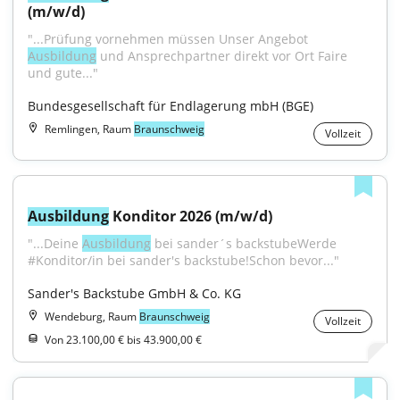
(m/w/d)
"...Prüfung vornehmen müssen Unser Angebot 
Ausbildung
 und Ansprechpartner direkt vor Ort Faire 
und gute..."
Bundesgesellschaft für Endlagerung mbH (BGE)
Remlingen, Raum
Braunschweig
Vollzeit
Ausbildung
 Konditor 2026 (m/w/d)
"...Deine 
Ausbildung
 bei sander´s backstubeWerde 
#Konditor/in bei sander's backstube!Schon bevor..."
Sander's Backstube GmbH & Co. KG
Wendeburg, Raum
Braunschweig
Vollzeit
Von 23.100,00 € bis 43.900,00 €