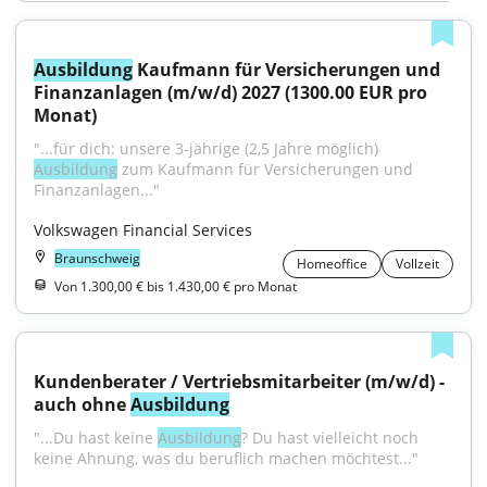
Ausbildung
 Kaufmann für Versicherungen und 
Finanzanlagen (m/w/d) 2027 (1300.00 EUR pro 
Monat)
"...für dich: unsere 3-jährige (2,5 Jahre möglich) 
Ausbildung
 zum Kaufmann für Versicherungen und 
Finanzanlagen..."
Volkswagen Financial Services
Braunschweig
Homeoffice
Vollzeit
Von 1.300,00 € bis 1.430,00 € pro Monat
Kundenberater / Vertriebsmitarbeiter (m/w/d) - 
auch ohne 
Ausbildung
"...Du hast keine 
Ausbildung
? Du hast vielleicht noch 
keine Ahnung, was du beruflich machen möchtest..."