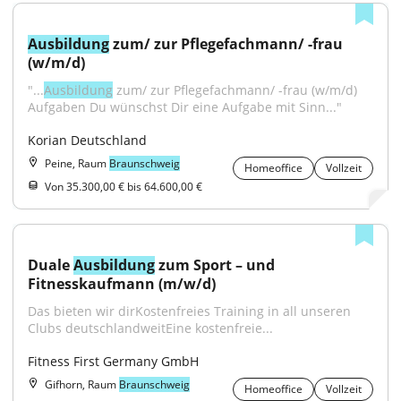
Ausbildung
 zum/ zur Pflegefachmann/ -frau 
(w/m/d)
"...
Ausbildung
 zum/ zur Pflegefachmann/ -frau (w/m/d) 
Aufgaben Du wünschst Dir eine Aufgabe mit Sinn..."
Korian Deutschland
Peine, Raum
Braunschweig
Homeoffice
Vollzeit
Von 35.300,00 € bis 64.600,00 €
Duale 
Ausbildung
 zum Sport – und 
Fitnesskaufmann (m/w/d)
Das bieten wir dirKostenfreies Training in all unseren 
Clubs deutschlandweitEine kostenfreie...
Fitness First Germany GmbH
Gifhorn, Raum
Braunschweig
Homeoffice
Vollzeit