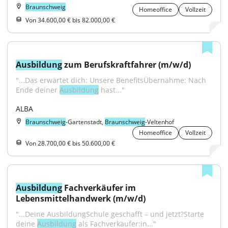
Braunschweig
Homeoffice
Vollzeit
Von 34.600,00 € bis 82.000,00 €
Ausbildung
 zum Berufskraftfahrer (m/w/d)
"...Das erwartet dich: Unsere BenefitsÜbernahme: Nach 
Ende deiner 
Ausbildung
 hast..."
ALBA
Braunschweig
-Gartenstadt,
Braunschweig
-Veltenhof
Homeoffice
Vollzeit
Von 28.700,00 € bis 50.600,00 €
Ausbildung
 Fachverkäufer im 
Lebensmittelhandwerk (m/w/d)
"...Deine AusbildungSchule geschafft – und jetzt?Starte 
deine 
Ausbildung
 als Fachverkäufer:in..."