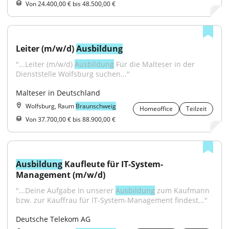
Von 24.400,00 € bis 48.500,00 €
Leiter (m/w/d) 
Ausbildung
"...Leiter (m/w/d) 
Ausbildung
 Für die Malteser in der 
Dienststelle Wolfsburg suchen..."
Malteser in Deutschland
Wolfsburg, Raum
Braunschweig
Homeoffice
Teilzeit
Von 37.700,00 € bis 88.900,00 €
Ausbildung
 Kaufleute für IT-System-
Management (m/w/d)
"...Deine Aufgabe In unserer 
Ausbildung
 zum Kaufmann 
bzw. zur Kauffrau für IT-System-Management findest..."
Deutsche Telekom AG