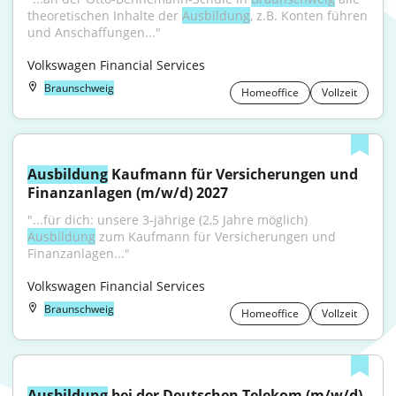
theoretischen Inhalte der 
Ausbildung
, z.B. Konten führen 
und Anschaffungen..."
Volkswagen Financial Services
Braunschweig
Homeoffice
Vollzeit
Ausbildung
 Kaufmann für Versicherungen und 
Finanzanlagen (m/w/d) 2027
"...für dich: unsere 3-jährige (2,5 Jahre möglich) 
Ausbildung
 zum Kaufmann für Versicherungen und 
Finanzanlagen..."
Volkswagen Financial Services
Braunschweig
Homeoffice
Vollzeit
Ausbildung
 bei der Deutschen Telekom (m/w/d)