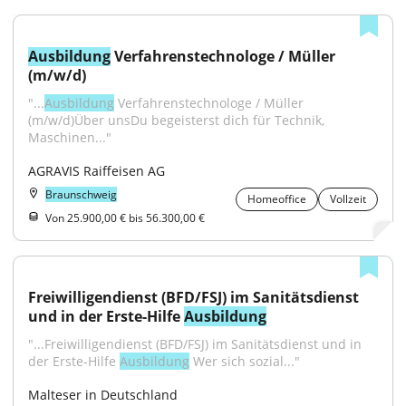
Ausbildung
 Verfahrenstechnologe / Müller 
(m/w/d)
"...
Ausbildung
 Verfahrenstechnologe / Müller 
(m/w/d)Über unsDu begeisterst dich für Technik, 
Maschinen..."
AGRAVIS Raiffeisen AG
Braunschweig
Homeoffice
Vollzeit
Von 25.900,00 € bis 56.300,00 €
Freiwilligendienst (BFD/FSJ) im Sanitätsdienst 
und in der Erste-Hilfe 
Ausbildung
"...Freiwilligendienst (BFD/FSJ) im Sanitätsdienst und in 
der Erste-Hilfe 
Ausbildung
 Wer sich sozial..."
Malteser in Deutschland