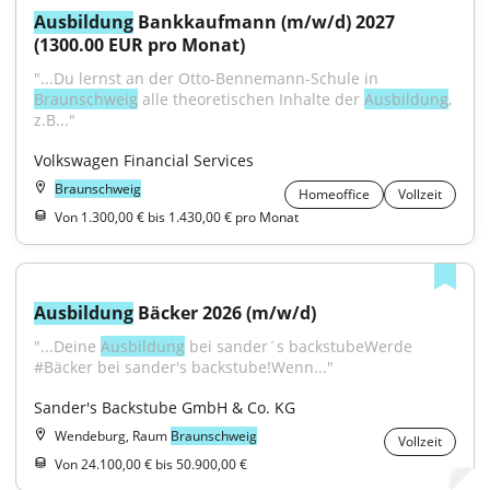
Ausbildung
 Bankkaufmann (m/w/d) 2027 
(1300.00 EUR pro Monat)
"...Du lernst an der Otto-Bennemann-Schule in 
Braunschweig
 alle theoretischen Inhalte der 
Ausbildung
, 
z.B..."
Volkswagen Financial Services
Braunschweig
Homeoffice
Vollzeit
Von 1.300,00 € bis 1.430,00 € pro Monat
Ausbildung
 Bäcker 2026 (m/w/d)
"...Deine 
Ausbildung
 bei sander´s backstubeWerde 
#Bäcker bei sander's backstube!Wenn..."
Sander's Backstube GmbH & Co. KG
Wendeburg, Raum
Braunschweig
Vollzeit
Von 24.100,00 € bis 50.900,00 €