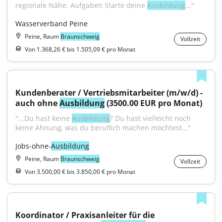
regionale Nähe. Aufgaben Starte deine 
Ausbildung
..."
Wasserverband Peine
Peine, Raum
Braunschweig
Vollzeit
Von 1.368,26 € bis 1.505,09 € pro Monat
Kundenberater / Vertriebsmitarbeiter (m/w/d) - 
auch ohne 
Ausbildung
 (3500.00 EUR pro Monat)
"...Du hast keine 
Ausbildung
? Du hast vielleicht noch 
keine Ahnung, was du beruflich machen möchtest..."
Jobs-ohne-
Ausbildung
Peine, Raum
Braunschweig
Vollzeit
Von 3.500,00 € bis 3.850,00 € pro Monat
Koordinator / Praxisanleiter für die 