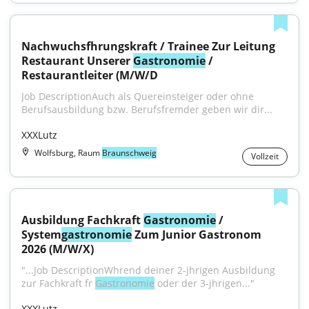
Nachwuchsfhrungskraft / Trainee Zur Leitung 
Restaurant Unserer 
Gastronomie
 / 
Restaurantleiter (M/W/D
Job DescriptionAuch als Quereinsteiger oder ohne 
Berufsausbildung bzw. Berufsfremder geben wir dir...
XXXLutz
Wolfsburg, Raum
Braunschweig
Vollzeit
Ausbildung Fachkraft 
Gastronomie
 / 
System
gastronomie
 Zum Junior Gastronom 
2026 (M/W/X)
"...Job DescriptionWhrend deiner 2-jhrigen Ausbildung 
zur Fachkraft fr 
Gastronomie
 oder der 3-jhrigen..."
XXXLutz