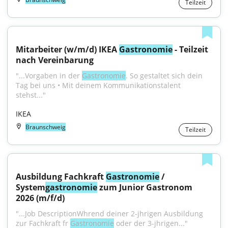
Teilzeit
Mitarbeiter (w/m/d) IKEA 
Gastronomie
 - Teilzeit 
nach Vereinbarung
"...Vorgaben in der 
Gastronomie
. So gestaltet sich dein 
Tag bei uns • Mit deinem Kommunikationstalent 
stehst..."
IKEA
Braunschweig
Teilzeit
Ausbildung Fachkraft 
Gastronomie
 / 
System
gastronomie
 zum Junior Gastronom 
2026 (m/f/d)
"...Job DescriptionWhrend deiner 2-jhrigen Ausbildung 
zur Fachkraft fr 
Gastronomie
 oder der 3-jhrigen..."