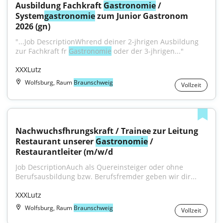
Ausbildung Fachkraft 
Gastronomie
 / 
System
gastronomie
 zum Junior Gastronom 
2026 (gn)
"...Job DescriptionWhrend deiner 2-jhrigen Ausbildung 
zur Fachkraft fr 
Gastronomie
 oder der 3-jhrigen..."
XXXLutz
Wolfsburg, Raum
Braunschweig
Vollzeit
Nachwuchsfhrungskraft / Trainee zur Leitung 
Restaurant unserer 
Gastronomie
 / 
Restaurantleiter (m/w/d
Job DescriptionAuch als Quereinsteiger oder ohne 
Berufsausbildung bzw. Berufsfremder geben wir dir...
XXXLutz
Wolfsburg, Raum
Braunschweig
Vollzeit