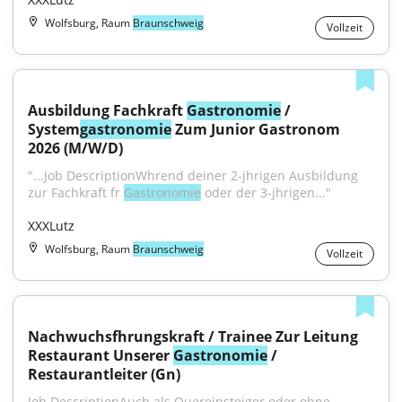
Wolfsburg, Raum
Braunschweig
Vollzeit
Ausbildung Fachkraft 
Gastronomie
 / 
System
gastronomie
 Zum Junior Gastronom 
2026 (M/W/D)
"...Job DescriptionWhrend deiner 2-jhrigen Ausbildung 
zur Fachkraft fr 
Gastronomie
 oder der 3-jhrigen..."
XXXLutz
Wolfsburg, Raum
Braunschweig
Vollzeit
Nachwuchsfhrungskraft / Trainee Zur Leitung 
Restaurant Unserer 
Gastronomie
 / 
Restaurantleiter (Gn)
Job DescriptionAuch als Quereinsteiger oder ohne 