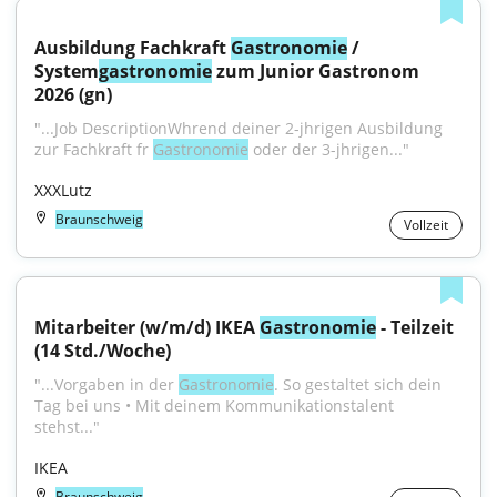
Ausbildung Fachkraft 
Gastronomie
 / 
System
gastronomie
 zum Junior Gastronom 
2026 (gn)
"...Job DescriptionWhrend deiner 2-jhrigen Ausbildung 
zur Fachkraft fr 
Gastronomie
 oder der 3-jhrigen..."
XXXLutz
Braunschweig
Vollzeit
Mitarbeiter (w/m/d) IKEA 
Gastronomie
 - Teilzeit 
(14 Std./Woche)
"...Vorgaben in der 
Gastronomie
. So gestaltet sich dein 
Tag bei uns • Mit deinem Kommunikationstalent 
stehst..."
IKEA
Braunschweig