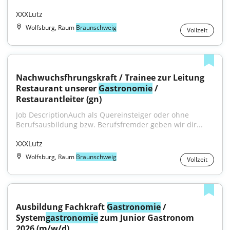
XXXLutz
Wolfsburg, Raum
Braunschweig
Vollzeit
Nachwuchsfhrungskraft / Trainee zur Leitung 
Restaurant unserer 
Gastronomie
 / 
Restaurantleiter (gn)
Job DescriptionAuch als Quereinsteiger oder ohne 
Berufsausbildung bzw. Berufsfremder geben wir dir...
XXXLutz
Wolfsburg, Raum
Braunschweig
Vollzeit
Ausbildung Fachkraft 
Gastronomie
 / 
System
gastronomie
 zum Junior Gastronom 
2026 (m/w/d)