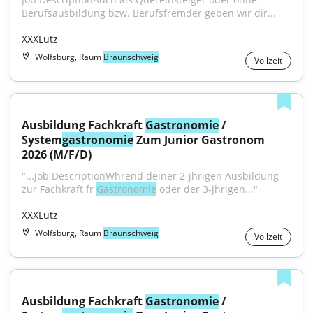
Berufsausbildung bzw. Berufsfremder geben wir dir...
XXXLutz
Wolfsburg, Raum
Braunschweig
Vollzeit
Ausbildung Fachkraft 
Gastronomie
 / 
System
gastronomie
 Zum Junior Gastronom 
2026 (M/F/D)
"...Job DescriptionWhrend deiner 2-jhrigen Ausbildung 
zur Fachkraft fr 
Gastronomie
 oder der 3-jhrigen..."
XXXLutz
Wolfsburg, Raum
Braunschweig
Vollzeit
Ausbildung Fachkraft 
Gastronomie
 / 