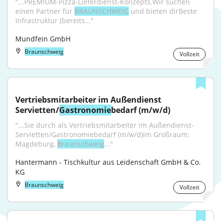
"...PREMIUM-Pizza-Lieferdienst-Konzepts.Wir suchen 
einen Partner für 
BRAUNSCHWEIG
 und bieten dirBeste 
Infrastruktur (bereits..."
Mundfein GmbH
Braunschweig
Vollzeit
Vertriebsmitarbeiter im Außendienst 
Servietten/
Gastronomie
bedarf (m/w/d)
"...Sie durch als Vertriebsmitarbeiter im Außendienst-
Servietten/Gastronomiebedarf (m/w/d)im Großraum: 
Magdeburg, 
Braunschweig
..."
Hantermann - Tischkultur aus Leidenschaft GmbH & Co. 
KG
Braunschweig
Vollzeit