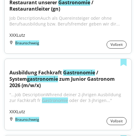
Restaurant unserer 
Gastronomie
 / 
Restaurantleiter (gn)
Job DescriptionAuch als Quereinsteiger oder ohne 
Berufsausbildung bzw. Berufsfremder geben wir dir...
XXXLutz
Braunschweig
Vollzeit
Ausbildung Fachkraft 
Gastronomie
 / 
System
gastronomie
 zum Junior Gastronom 
2026 (m/w/x)
"...Job DescriptionWhrend deiner 2-jhrigen Ausbildung 
zur Fachkraft fr 
Gastronomie
 oder der 3-jhrigen..."
XXXLutz
Braunschweig
Vollzeit