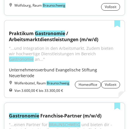
Wolfsburg, Raum
Braunschweig
Vollzeit
Praktikum 
Gastronomie
 / 
Arbeitsmarktdienstleistungen (m/w/d)
"...und Integration in den Arbeitsmarkt. Zudem bieten 
wir hochwertige Dienstleistungen im Bereich 
Gastronomie
 an..."
Unternehmensverbund Evangelische Stiftung 
Neuerkerode
Wolfenbüttel, Raum
Braunschweig
Homeoffice
Vollzeit
Von 3.600,00 € bis 33.300,00 €
Gastronomie
 Franchise-Partner (m/w/d)
"...einen Partner für 
BRAUNSCHWEIG
 und bieten dir - 