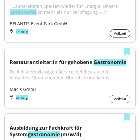
"...zubereiteten Speisen wieder für Energie. Unsere 
Gastronomie
 ist mehr als nur Verpflegung –..."
BELANTIS Event Park GmbH
Leipzig
Vollzeit
Restaurantleiter:in für gehobene 
Gastronomie
Du liebst erstklassigen Service, behältst auch in 
lebhaften Situationen den Überblick und kannst...
Macis GmbH
Leipzig
Vollzeit
Ausbildung zur Fachkraft für 
System
gastronomie
 (m/w/d)