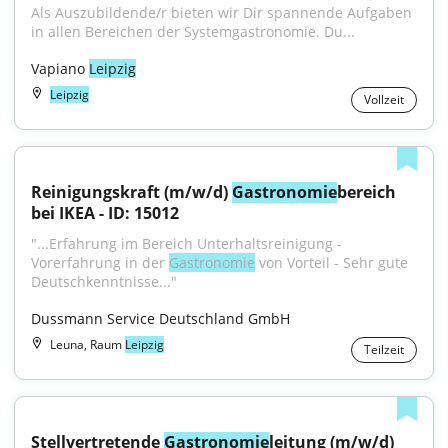
Als Auszubildende/r bieten wir Dir spannende Aufgaben 
in allen Bereichen der Systemgastronomie. Du...
Vapiano 
Leipzig
Leipzig
Vollzeit
Reinigungskraft (m/w/d) 
Gastronomie
bereich 
bei IKEA - ID: 15012
"...Erfahrung im Bereich Unterhaltsreinigung - 
Vorerfahrung in der 
Gastronomie
 von Vorteil - Sehr gute 
Deutschkenntnisse..."
Dussmann Service Deutschland GmbH
Leuna, Raum
Leipzig
Teilzeit
Stellvertretende 
Gastronomie
leitung (m/w/d)