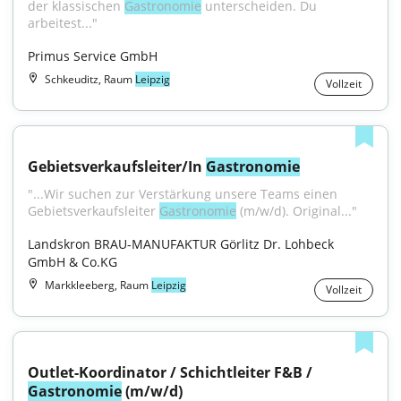
der klassischen 
Gastronomie
 unterscheiden. Du 
arbeitest..."
Primus Service GmbH
Schkeuditz, Raum
Leipzig
Vollzeit
Gebietsverkaufsleiter/In 
Gastronomie
"...Wir suchen zur Verstärkung unsere Teams einen 
Gebietsverkaufsleiter 
Gastronomie
 (m/w/d). Original..."
Landskron BRAU-MANUFAKTUR Görlitz Dr. Lohbeck 
GmbH & Co.KG
Markkleeberg, Raum
Leipzig
Vollzeit
Outlet-Koordinator / Schichtleiter F&B / 
Gastronomie
 (m/w/d)