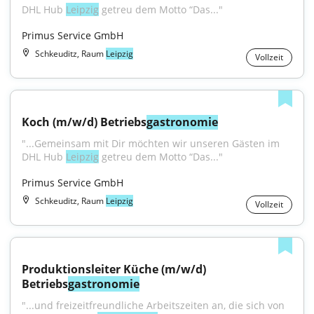
DHL Hub 
Leipzig
 getreu dem Motto “Das..."
Primus Service GmbH
Schkeuditz, Raum
Leipzig
Vollzeit
Koch (m/w/d) Betriebs
gastronomie
"...Gemeinsam mit Dir möchten wir unseren Gästen im 
DHL Hub 
Leipzig
 getreu dem Motto “Das..."
Primus Service GmbH
Schkeuditz, Raum
Leipzig
Vollzeit
Produktionsleiter Küche (m/w/d) 
Betriebs
gastronomie
"...und freizeitfreundliche Arbeitszeiten an, die sich von 