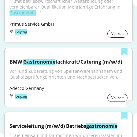
"...mit betriebswirtschaftlicher Weiterbildung oder 
vergleichbarer Qualifikation Mehrjährige Erfahrung in 
Gastronomie
..."
Primus Service GmbH
Leipzig
Vollzeit
BMW 
Gastronomie
fachkraft/Catering (m/w/d)
Vor- und Zubereitung von SpeisenWarenannahem und 
QualitätsprüfungEinrichten und Nachbestücken von...
Adecco Germany
Leipzig
Vollzeit
Serviceleitung (m/w/d) Betriebs
gastronomie
"...Gemeinsam mit Dir möchten wir unseren Gästen im 