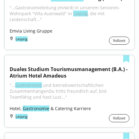
"...Gastronomieleitung (m/w/d) in unserem Senioren-
Wohnpark "Villa Auenwald" in 
Leipzig
, die mit 
Leidenschaft..."
Emvia Living Gruppe
Leipzig
Vollzeit
Duales Studium Tourismusmanagement (B.A.) - 
Atrium Hotel Amadeus
"...
Gastronomie
 und betriebswirtschaftlichen 
ZusammenhängenDu tritts freundlich auf, bist 
Teamfähig und hast Lust..."
Hotel, 
Gastronomie
 & Catering Karriere
Leipzig
Vollzeit