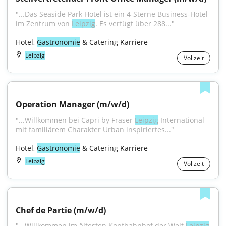
"...Das Seaside Park Hotel ist ein 4-Sterne Business-Hotel 
im Zentrum von 
Leipzig
. Es verfügt über 288..."
Hotel, 
Gastronomie
 & Catering Karriere
Leipzig
Vollzeit
Operation Manager (m/w/d)
"...Willkommen bei Capri by Fraser 
Leipzig
 International 
mit familiärem Charakter Urban inspiriertes..."
Hotel, 
Gastronomie
 & Catering Karriere
Leipzig
Vollzeit
Chef de Partie (m/w/d)
"...Willkommen im ältesten Kopfbahnhof der Welt 
Leipzig