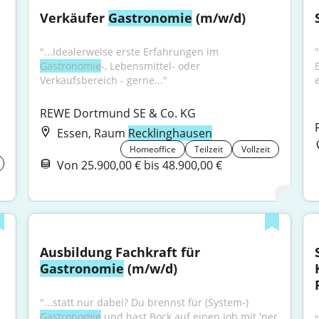
Verkäufer 
Gastronomie
 (m/w/d)
"...Idealerweise erste Erfahrungen im 
Gastronomie
-, Lebensmittel- oder 
Verkaufsbereich - gerne..."
REWE Dortmund SE & Co. KG
Essen, Raum
Recklinghausen
Homeoffice
Teilzeit
Vollzeit
Von 25.900,00 € bis 48.900,00 €
Ausbildung Fachkraft für 
Gastronomie
 (m/w/d)
"...statt nur dabei? Du brennst für (System-) 
Gastronomie
 und hast Bock auf einen Job mit 'ner 
"