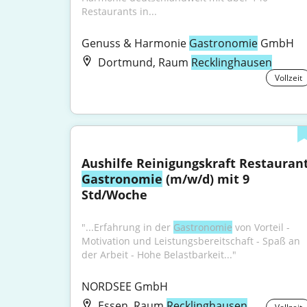
Restaurants in...
Genuss & Harmonie 
Gastronomie
 GmbH
Dortmund, Raum
Recklinghausen
Vollzeit
Gastronomie
 (m/w/d) mit 9 
Std/Woche
"...Erfahrung in der 
Gastronomie
 von Vorteil - 
Motivation und Leistungsbereitschaft - Spaß an 
der Arbeit - Hohe Belastbarkeit..."
NORDSEE GmbH
Essen, Raum
Recklinghausen