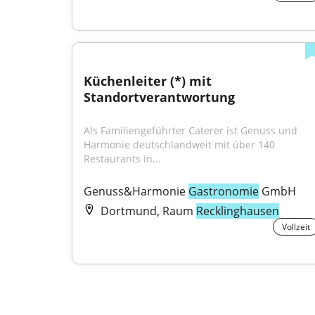
Küchenleiter (*) mit 
Standortverantwortung
Als Familiengeführter Caterer ist Genuss und 
Harmonie deutschlandweit mit über 140 
Restaurants in...
Genuss&Harmonie 
Gastronomie
 GmbH
Dortmund, Raum
Recklinghausen
Vollzeit