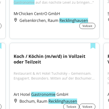
 
Gastronomie
 auf das nächste Level zu bringen..."
MrChicken CentrO GmbH
Gelsenkirchen, Raum
Recklinghausen
Vollzeit
Koch / Köchin (m/w/d) in Vollzeit 
oder Teilzeit
Restaurant & Art Hotel Tucholsky – Gemeinsam. 
Engagiert. Besonders. Mitten auf der Bochumer...
Art Hotel 
Gastronomie
 GmbH
Bochum, Raum
Recklinghausen
Teilzeit
Vollzeit