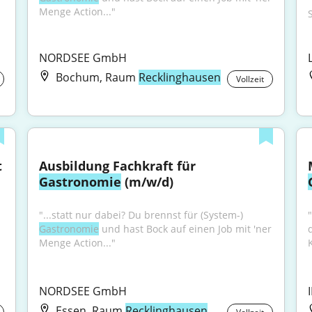
Menge Action..."
NORDSEE GmbH
Bochum, Raum
Recklinghausen
Vollzeit
Aushilfe Reinigungskraft Restaurant 
Ausbildung Fachkraft für 
Gastronomie
 (m/w/d)
"...statt nur dabei? Du brennst für (System-) 
Gastronomie
 und hast Bock auf einen Job mit 'ner 
Menge Action..."
NORDSEE GmbH
Essen, Raum
Recklinghausen