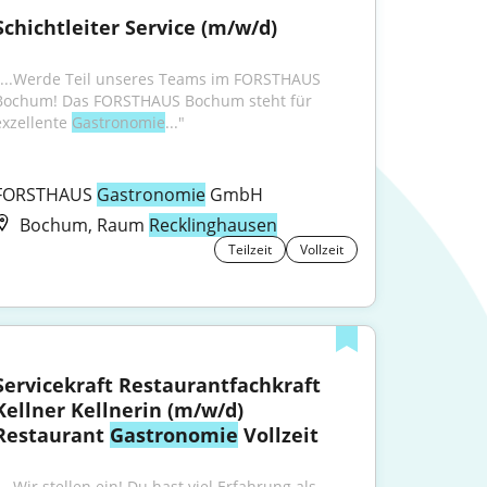
Schichtleiter Service (m/w/d)
"...Werde Teil unseres Teams im FORSTHAUS 
Bochum! Das FORSTHAUS Bochum steht für 
exzellente 
Gastronomie
..."
FORSTHAUS 
Gastronomie
 GmbH
Bochum, Raum
Recklinghausen
Teilzeit
Vollzeit
Servicekraft Restaurantfachkraft 
Kellner Kellnerin (m/w/d) 
Restaurant 
Gastronomie
 Vollzeit
...Wir stellen ein! Du hast viel Erfahrung als 