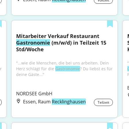
Vollzeit
Mitarbeiter Verkauf Restaurant 
Gastronomie
 (m/w/d) in Teilzeit 15 
Std/Woche
"...wie die Menschen, die bei uns arbeiten. Dein 
r 
Herz schlägt für die 
Gastronomie
? Du liebst es für 
deine Gäste..."
NORDSEE GmbH
Essen, Raum
Recklinghausen
Teilzeit