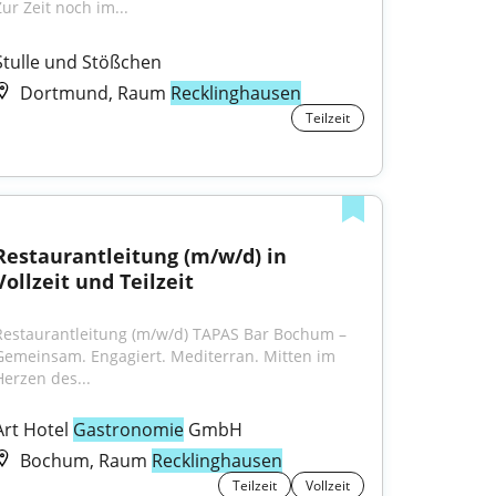
Zur Zeit noch im...
Stulle und Stößchen
Dortmund, Raum
Recklinghausen
Teilzeit
Restaurantleitung (m/w/d) in 
Vollzeit und Teilzeit
Restaurantleitung (m/w/d) TAPAS Bar Bochum – 
Gemeinsam. Engagiert. Mediterran. Mitten im 
Herzen des...
Art Hotel 
Gastronomie
 GmbH
Bochum, Raum
Recklinghausen
Teilzeit
Vollzeit