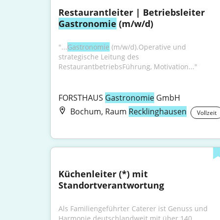
Restaurantleiter | Betriebsleiter 
Gastronomie
 (m/w/d)
"...
Gastronomie
 (m/w/d).Operative und 
strategische Leitung des 
RestaurantbetriebsFührung, Motivation..."
FORSTHAUS 
Gastronomie
 GmbH
Bochum, Raum
Recklinghausen
Vollzeit
Küchenleiter (*) mit 
Standortverantwortung
Als Familiengeführter Caterer ist Genuss und 
Harmonie deutschlandweit mit über 140 