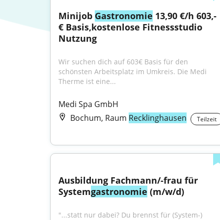
Minijob 
Gastronomie
 13,90 €/h 603,- 
€ Basis,kostenlose Fitnessstudio 
Nutzung
Wir suchen dich auf 603€ Basis für den 
schönsten Arbeitsplatz im Umkreis. Die Medi 
Therme ist eine...
Medi Spa GmbH
Bochum, Raum
Recklinghausen
Teilzeit
Ausbildung Fachmann/-frau für 
System
gastronomie
 (m/w/d)
"...statt nur dabei? Du brennst für (System-) 