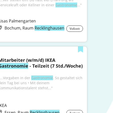
Servicekraft oder Kellner in einer 
Gastronomie
..."
Lisas Palmengarten
Bochum, Raum
Recklinghausen
Vollzeit
Mitarbeiter (w/m/d) IKEA 
Gastronomie
 - Teilzeit (7 Std./Woche)
"...Vorgaben in der 
Gastronomie
. So gestaltet sich 
dein Tag bei uns • Mit deinem 
Kommunikationstalent stehst..."
IKEA
Essen, Raum
Recklinghausen