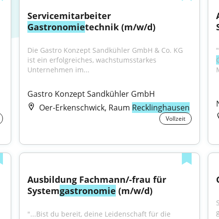
Servicemitarbeiter 
Gastronomie
technik (m/w/d)
Die Gastro Konzept Sandkühler GmbH & Co. KG 
ist ein erfolgreiches, wachstumsstarkes 
Unternehmen im...
Gastro Konzept Sandkühler GmbH
Oer-Erkenschwick, Raum
Recklinghausen
Vollzeit
Ausbildung Fachmann/-frau für 
System
gastronomie
 (m/w/d)
"...Bist du bereit, deine Leidenschaft für die 