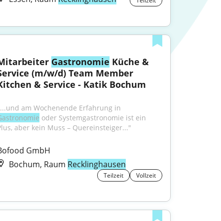
Teilzeit
Mitarbeiter 
Gastronomie
 Küche & 
Service (m/w/d) Team Member 
Kitchen & Service - Katik Bochum
"...und am Wochenende Erfahrung in 
Gastronomie
 oder Systemgastronomie ist ein 
Plus, aber kein Muss – Quereinsteiger..."
Bofood GmbH
Bochum, Raum
Recklinghausen
Teilzeit
Vollzeit