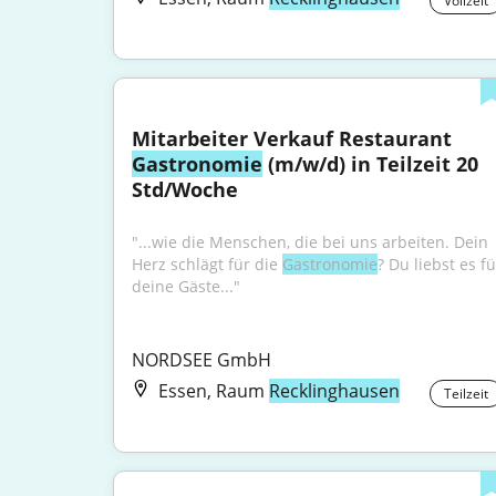
Vollzeit
Mitarbeiter Verkauf Restaurant 
Gastronomie
 (m/w/d) in Teilzeit 20 
Std/Woche
"...wie die Menschen, die bei uns arbeiten. Dein 
Herz schlägt für die 
Gastronomie
? Du liebst es fü
deine Gäste..."
NORDSEE GmbH
Essen, Raum
Recklinghausen
Teilzeit