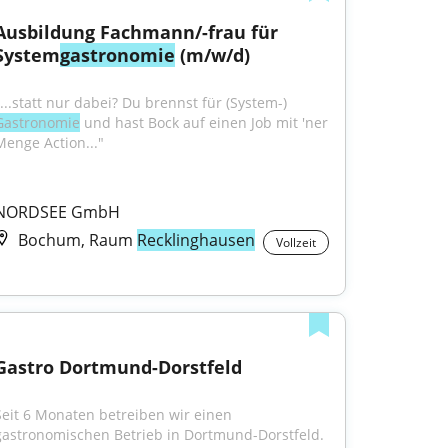
Ausbildung Fachmann/-frau für 
System
gastronomie
 (m/w/d)
"...statt nur dabei? Du brennst für (System-) 
Gastronomie
 und hast Bock auf einen Job mit 'ner 
Menge Action..."
NORDSEE GmbH
Bochum, Raum
Recklinghausen
Vollzeit
Gastro Dortmund-Dorstfeld
Seit 6 Monaten betreiben wir einen 
gastronomischen Betrieb in Dortmund-Dorstfeld. 