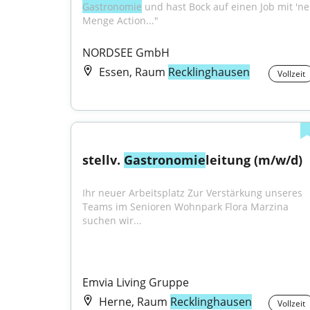
Gastronomie
 und hast Bock auf einen Job mit 'ner
Menge Action..."
NORDSEE GmbH
Essen, Raum
Recklinghausen
Vollzeit
stellv. 
Gastronomie
leitung (m/w/d)
Ihr neuer Arbeitsplatz Zur Verstärkung unseres 
Teams im Senioren Wohnpark Flora Marzina 
suchen wir...
Emvia Living Gruppe
Herne, Raum
Recklinghausen
Vollzeit