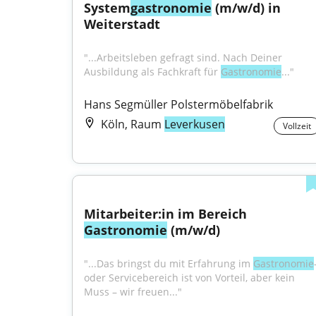
System
gastronomie
 (m/w/d) in 
Weiterstadt
"...Arbeitsleben gefragt sind. Nach Deiner 
Ausbildung als Fachkraft für 
Gastronomie
..."
Hans Segmüller Polstermöbelfabrik
Köln, Raum
Leverkusen
Vollzeit
Mitarbeiter:in im Bereich 
Gastronomie
 (m/w/d)
"...Das bringst du mit Erfahrung im 
Gastronomie
-
oder Servicebereich ist von Vorteil, aber kein 
Muss – wir freuen..."