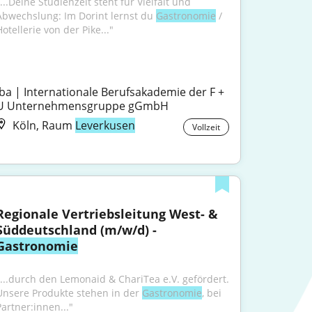
...Deine Studienzeit steht für Vielfalt und 
Abwechslung: Im Dorint lernst du 
Gastronomie
 / 
otellerie von der Pike..."
iba | Internationale Berufsakademie der F + 
U Unternehmensgruppe gGmbH
Köln, Raum
Leverkusen
Vollzeit
Regionale Vertriebsleitung West- & 
Süddeutschland (m/w/d) - 
Gastronomie
"...durch den Lemonaid & ChariTea e.V. gefördert. 
Unsere Produkte stehen in der 
Gastronomie
, bei 
Partner:innen..."