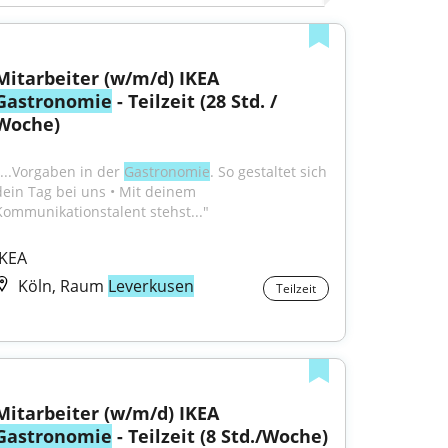
Mitarbeiter (w/m/d) IKEA 
Gastronomie
 - Teilzeit (28 Std. / 
Woche)
"...Vorgaben in der 
Gastronomie
. So gestaltet sich 
dein Tag bei uns • Mit deinem 
Kommunikationstalent stehst..."
IKEA
Köln, Raum
Leverkusen
Teilzeit
Mitarbeiter (w/m/d) IKEA 
Gastronomie
 - Teilzeit (8 Std./Woche)