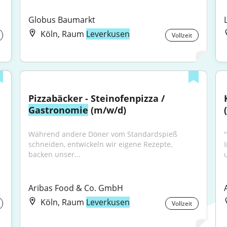
Globus Baumarkt
Köln, Raum
Leverkusen
Vollzeit
Pizzabäcker - Steinofenpizza / 
Gastronomie
 (m/w/d)
Während andere Döner vom Standardspieß 
"
schneiden, entwickeln wir eigene Rezepte, 
backen unser...
Aribas Food & Co. GmbH
Köln, Raum
Leverkusen
Vollzeit