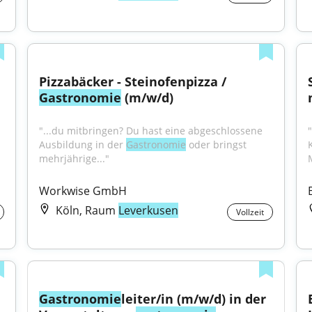
Pizzabäcker - Steinofenpizza / 
Gastronomie
 (m/w/d)
"...du mitbringen? Du hast eine abgeschlossene 
"
Ausbildung in der 
Gastronomie
 oder bringst 
mehrjährige..."
Workwise GmbH
Köln, Raum
Leverkusen
Vollzeit
Gastronomie
leiter/in (m/w/d) in der 