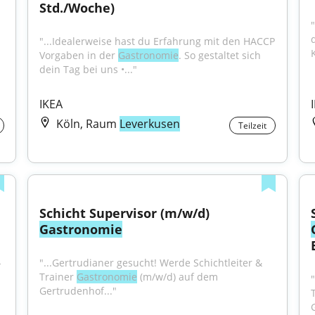
Std./Woche)
"...Idealerweise hast du Erfahrung mit den HACCP 
Vorgaben in der 
Gastronomie
. So gestaltet sich 
dein Tag bei uns •..."
IKEA
Köln, Raum
Leverkusen
Teilzeit
Schicht Supervisor (m/w/d) 
Gastronomie
 
"...Gertrudianer gesucht! Werde Schichtleiter & 
Trainer 
Gastronomie
 (m/w/d) auf dem 
Gertrudenhof..."