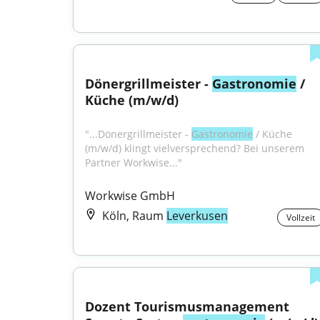
Dönergrillmeister - 
Gastronomie
 / 
Küche (m/w/d)
"...Dönergrillmeister - 
Gastronomie
 / Küche 
(m/w/d) klingt vielversprechend? Bei unserem 
Partner Workwise..."
Workwise GmbH
Köln, Raum
Leverkusen
Vollzeit
Dozent Tourismusmanagement 