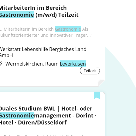
MitarbeiterIn im Bereich 
Gastronomie
 (m/w/d) Teilzeit
"...MitarbeiterIn im Bereich 
Gastronomie
 Als 
zukunftsorientierter und innovativer Träger..."
Werkstatt Lebenshilfe Bergisches Land 
GmbH
Wermelskirchen, Raum
Leverkusen
Teilzeit
Duales Studium BWL | Hotel- oder 
Gastronomie
management - Dorint ∙ 
Hotel ∙ Düren/Düsseldorf