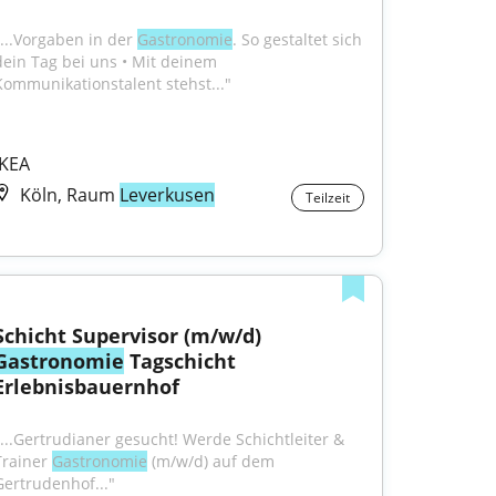
"...Vorgaben in der 
Gastronomie
. So gestaltet sich 
dein Tag bei uns • Mit deinem 
Kommunikationstalent stehst..."
IKEA
Köln, Raum
Leverkusen
Teilzeit
Schicht Supervisor (m/w/d) 
Gastronomie
 Tagschicht 
Erlebnisbauernhof
"...Gertrudianer gesucht! Werde Schichtleiter & 
Trainer 
Gastronomie
 (m/w/d) auf dem 
Gertrudenhof..."