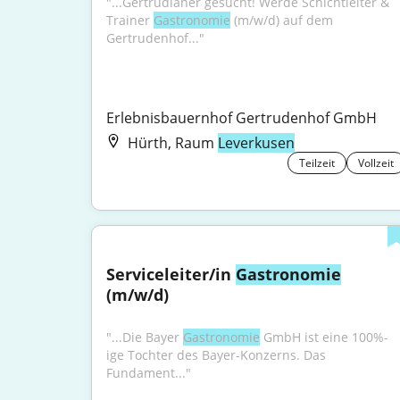
"...Gertrudianer gesucht! Werde Schichtleiter & 
Trainer 
Gastronomie
 (m/w/d) auf dem 
Gertrudenhof..."
Erlebnisbauernhof Gertrudenhof GmbH
Hürth, Raum
Leverkusen
Teilzeit
Vollzeit
Serviceleiter/in 
Gastronomie
(m/w/d)
"...Die Bayer 
Gastronomie
 GmbH ist eine 100%-
ige Tochter des Bayer-Konzerns. Das 
Fundament..."