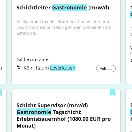
Schichtleiter 
Gastronomie
 (m/w/d)
Willkommen bei der Brauhaus Connection und 
Deutz Connection! Dazu gehören das Gilden am 
Zims und...
Gilden im Zims
Köln, Raum
Leverkusen
Vollzeit
Schicht Supervisor (m/w/d) 
Gastronomie
 Tagschicht 
Erlebnisbauernhof (1080.00 EUR pro 
Monat)