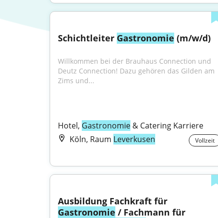
Schichtleiter 
Gastronomie
 (m/w/d)
Willkommen bei der Brauhaus Connection und 
Deutz Connection! Dazu gehören das Gilden am 
Zims und...
Hotel, 
Gastronomie
 & Catering Karriere
Köln, Raum
Leverkusen
Vollzeit
Ausbildung Fachkraft für 
Gastronomie
 / Fachmann für 