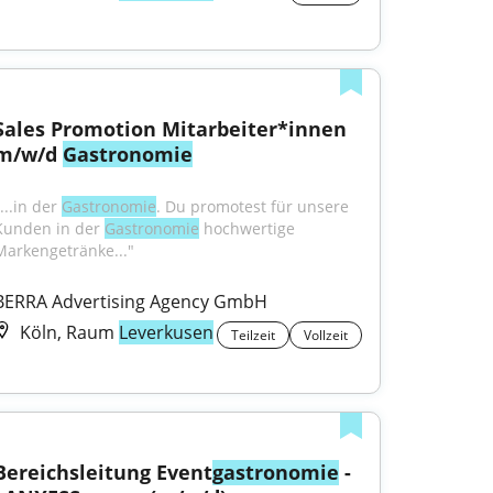
Sales Promotion Mitarbeiter*innen 
m/w/d 
Gastronomie
...in der 
Gastronomie
. Du promotest für unsere 
Kunden in der 
Gastronomie
 hochwertige 
Markengetränke..."
BERRA Advertising Agency GmbH
Köln, Raum
Leverkusen
Teilzeit
Vollzeit
Bereichsleitung Event
gastronomie
 - 