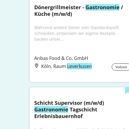
Dönergrillmeister - 
Gastronomie
 / 
Küche (m/w/d)
Während andere Döner vom Standardspieß 
schneiden, entwickeln wir eigene Rezepte, 
backen unser...
Aribas Food & Co. GmbH
Köln, Raum
Leverkusen
Vollzeit
Schicht Supervisor (m/w/d) 
Gastronomie
 Tagschicht 
Erlebnisbauernhof