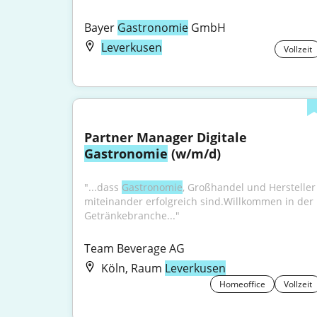
Bayer 
Gastronomie
 GmbH
Leverkusen
Vollzeit
Partner Manager Digitale 
Gastronomie
 (w/m/d)
"...dass 
Gastronomie
, Großhandel und Hersteller 
miteinander erfolgreich sind.Willkommen in der 
Getränkebranche..."
Team Beverage AG
Köln, Raum
Leverkusen
Homeoffice
Vollzeit