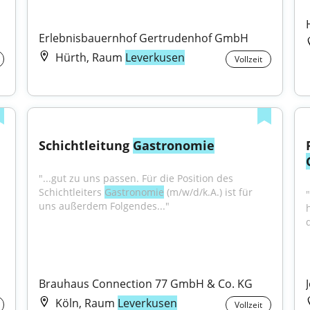
Erlebnisbauernhof Gertrudenhof GmbH
Hürth, Raum
Leverkusen
Vollzeit
Schichtleitung 
Gastronomie
"...gut zu uns passen. Für die Position des 
Schichtleiters 
Gastronomie
 (m/w/d/k.A.) ist für 
uns außerdem Folgendes..."
Brauhaus Connection 77 GmbH & Co. KG
Köln, Raum
Leverkusen
Vollzeit