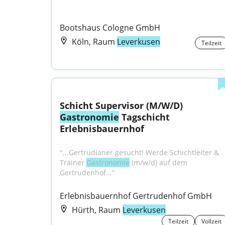
Bootshaus Cologne GmbH
Köln, Raum
Leverkusen
Teilzeit
Schicht Supervisor (M/W/D) 
Gastronomie
 Tagschicht 
Erlebnisbauernhof
"...Gertrudianer gesucht! Werde Schichtleiter & 
Trainer 
Gastronomie
 (m/w/d) auf dem 
Gertrudenhof..."
Erlebnisbauernhof Gertrudenhof GmbH
Hürth, Raum
Leverkusen
Teilzeit
Vollzeit