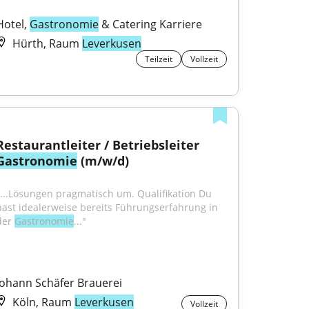
Hotel, 
Gastronomie
 & Catering Karriere
Hürth, Raum
Leverkusen
Teilzeit
Vollzeit
Restaurantleiter / Betriebsleiter 
Gastronomie
 (m/w/d)
"...Lösungen pragmatisch um. Qualifikation Du 
hast idealerweise bereits Führungserfahrung in 
der 
Gastronomie
..."
Johann Schäfer Brauerei
Köln, Raum
Leverkusen
Vollzeit