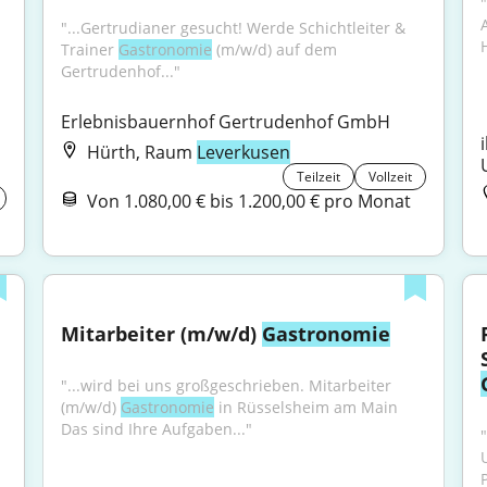
"
"...Gertrudianer gesucht! Werde Schichtleiter & 
H
Trainer 
Gastronomie
 (m/w/d) auf dem 
Gertrudenhof..."
Erlebnisbauernhof Gertrudenhof GmbH
Hürth, Raum
Leverkusen
Teilzeit
Vollzeit
Von 1.080,00 € bis 1.200,00 € pro Monat
Mitarbeiter (m/w/d) 
Gastronomie
"...wird bei uns großgeschrieben. Mitarbeiter 
(m/w/d) 
Gastronomie
 in Rüsselsheim am Main 
Das sind Ihre Aufgaben..."