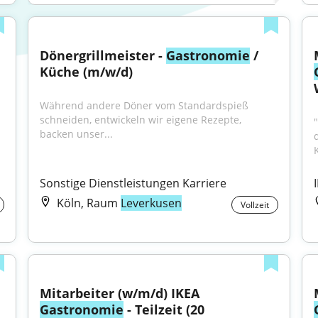
Dönergrillmeister - 
Gastronomie
 / 
Küche (m/w/d)
Während andere Döner vom Standardspieß 
schneiden, entwickeln wir eigene Rezepte, 
backen unser...
Sonstige Dienstleistungen Karriere
Köln, Raum
Leverkusen
Vollzeit
Mitarbeiter (w/m/d) IKEA 
Gastronomie
 - Teilzeit (20 