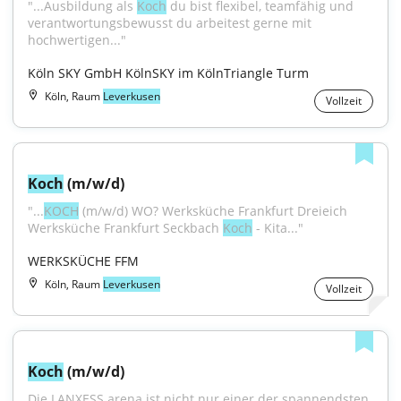
"...Ausbildung als 
Koch
 du bist flexibel, teamfähig und 
verantwortungsbewusst du arbeitest gerne mit 
hochwertigen..."
Köln SKY GmbH KölnSKY im KölnTriangle Turm
Köln, Raum
Leverkusen
Vollzeit
Koch
 (m/w/d)
"...
KOCH
 (m/w/d) WO? Werksküche Frankfurt Dreieich 
Werksküche Frankfurt Seckbach 
Koch
 - Kita..."
WERKSKÜCHE FFM
Köln, Raum
Leverkusen
Vollzeit
Koch
 (m/w/d)
Die LANXESS arena ist nicht nur einer der spannendsten 