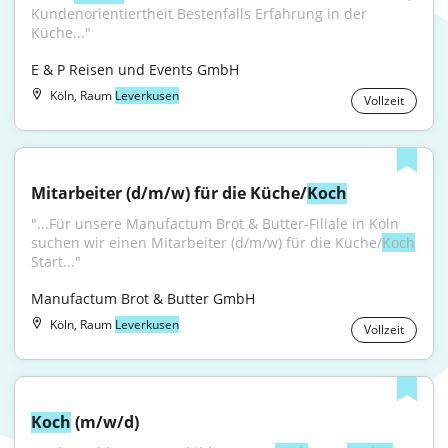
Kundenorientiertheit Bestenfalls Erfahrung in der 
Küche..."
E & P Reisen und Events GmbH
Köln, Raum
Leverkusen
Vollzeit
Mitarbeiter (d/m/w) für die Küche/
Koch
"...Für unsere Manufactum Brot & Butter-Filiale in Köln 
suchen wir einen Mitarbeiter (d/m/w) für die Küche/
Koch
Start..."
Manufactum Brot & Butter GmbH
Köln, Raum
Leverkusen
Vollzeit
Koch
 (m/w/d)