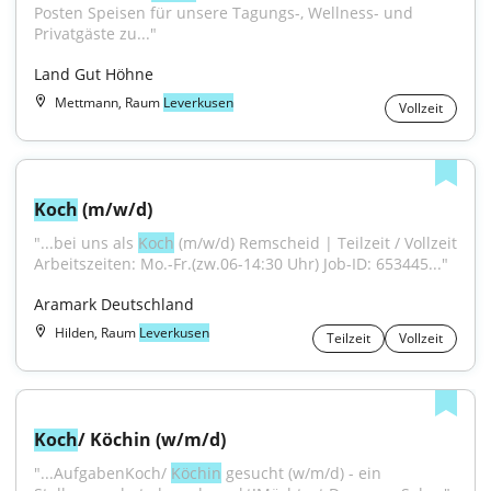
Posten Speisen für unsere Tagungs-, Wellness- und 
Privatgäste zu..."
Land Gut Höhne
Mettmann, Raum
Leverkusen
Vollzeit
Koch
 (m/w/d)
"...bei uns als 
Koch
 (m/w/d) Remscheid | Teilzeit / Vollzeit 
Arbeitszeiten: Mo.-Fr.(zw.06-14:30 Uhr) Job-ID: 653445..."
Aramark Deutschland
Hilden, Raum
Leverkusen
Teilzeit
Vollzeit
Koch
/ Köchin (w/m/d)
"...AufgabenKoch/ 
Köchin
 gesucht (w/m/d) - ein 