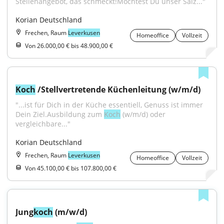
Stellenangebot, das schmeckt!Möchtest Du unser Salz..."
Korian Deutschland
Frechen, Raum
Leverkusen
Homeoffice
Vollzeit
Von 26.000,00 € bis 48.900,00 €
Koch
 /Stellvertretende Küchenleitung (w/m/d)
"...ist für Dich in der Küche essentiell, Genuss ist immer 
Dein Ziel.Ausbildung zum 
Koch
 (w/m/d) oder 
vergleichbare..."
Korian Deutschland
Frechen, Raum
Leverkusen
Homeoffice
Vollzeit
Von 45.100,00 € bis 107.800,00 €
Jung
koch
 (m/w/d)