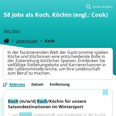
Suche ändern
58
Jobs als Koch, Köchin (engl.: Cook)
Alle Filter
>
Leverkusen
>
Koch
In der faszinierenden Welt der Gastronomie spielen
Köche und Köchinnen eine entscheidende Rolle in
der Zubereitung köstlicher Speisen. Entdecken Sie
vielfältige Stellenangebote und Karrierechancen in
der Lebensmittelbranche, um Ihre Leidenschaft
zum Beruf zu machen.
Relevanz
Datum
Entfernung
Koch
 (m/w/d) 
Koch
/Köchin für unsere 
Saisondestinationen im Wintersport
"...am 
Kochen
 Leidenschaft und Kreativität in der Küche, 