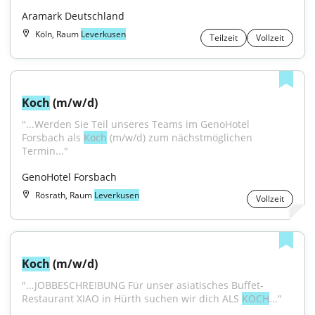
Aramark Deutschland
Köln, Raum
Leverkusen
Teilzeit
Vollzeit
Koch
 (m/w/d)
"...Werden Sie Teil unseres Teams im GenoHotel 
Forsbach als 
Koch
 (m/w/d) zum nächstmöglichen 
Termin..."
GenoHotel Forsbach
Rösrath, Raum
Leverkusen
Vollzeit
Koch
 (m/w/d)
"...JOBBESCHREIBUNG Für unser asiatisches Buffet-
Restaurant XIAO in Hürth suchen wir dich ALS 
KOCH
..."