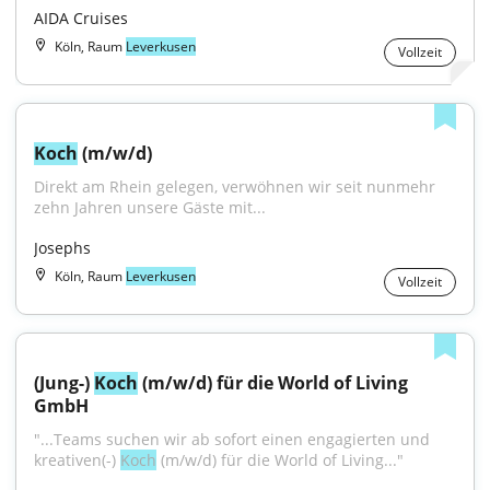
AIDA Cruises
Köln, Raum
Leverkusen
Vollzeit
Koch
 (m/w/d)
Direkt am Rhein gelegen, verwöhnen wir seit nunmehr 
zehn Jahren unsere Gäste mit...
Josephs
Köln, Raum
Leverkusen
Vollzeit
(Jung-) 
Koch
 (m/w/d) für die World of Living 
GmbH
"...Teams suchen wir ab sofort einen engagierten und 
kreativen(-) 
Koch
 (m/w/d) für die World of Living..."