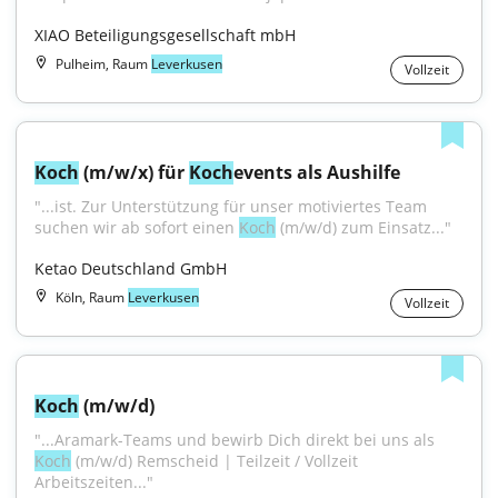
XIAO Beteiligungsgesellschaft mbH
Pulheim, Raum
Leverkusen
Vollzeit
Koch
 (m/w/x) für 
Koch
events als Aushilfe
"...ist. Zur Unterstützung für unser motiviertes Team 
suchen wir ab sofort einen 
Koch
 (m/w/d) zum Einsatz..."
Ketao Deutschland GmbH
Köln, Raum
Leverkusen
Vollzeit
Koch
 (m/w/d)
"...Aramark-Teams und bewirb Dich direkt bei uns als 
Koch
 (m/w/d) Remscheid | Teilzeit / Vollzeit 
Arbeitszeiten..."