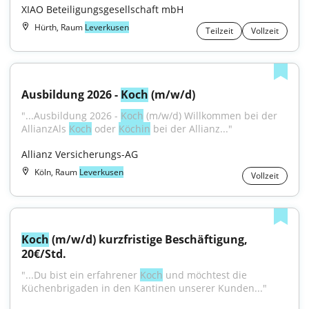
XIAO Beteiligungsgesellschaft mbH
Hürth, Raum
Leverkusen
Teilzeit
Vollzeit
Ausbildung 2026 - 
Koch
 (m/w/d)
"...Ausbildung 2026 - 
Koch
 (m/w/d) Willkommen bei der 
AllianzAls 
Koch
 oder 
Köchin
 bei der Allianz..."
Allianz Versicherungs-AG
Köln, Raum
Leverkusen
Vollzeit
Koch
 (m/w/d) kurzfristige Beschäftigung, 
20€/Std.
"...Du bist ein erfahrener 
Koch
 und möchtest die 
Küchenbrigaden in den Kantinen unserer Kunden..."