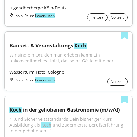
Jugendherberge Köln-Deutz
Köln, Raum
Leverkusen
Teilzeit
Vollzeit
Bankett & Veranstaltungs 
Koch
Wir sind ein Ort, den man erleben kann! Ein 
unkonventionelles Hotel, das seine Gäste mit einer...
Wasserturm Hotel Cologne
Köln, Raum
Leverkusen
Vollzeit
Koch
 in der gehobenen Gastronomie (m/w/d)
"...und Sicherheitsstandards Dein bisheriger Kurs 
Ausbildung als 
Koch
 und zudem erste Berufserfahrung 
in der gehobenen..."