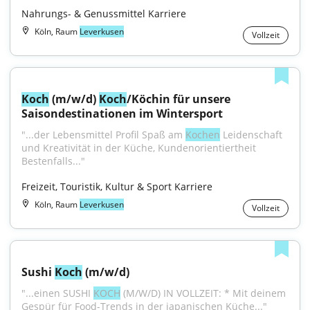
Nahrungs- & Genussmittel Karriere
Köln, Raum
Leverkusen
Vollzeit
Koch
 (m/w/d) 
Koch
/Köchin für unsere 
Saisondestinationen im Wintersport
"...der Lebensmittel Profil Spaß am 
Kochen
 Leidenschaft 
und Kreativität in der Küche, Kundenorientiertheit 
Bestenfalls..."
Freizeit, Touristik, Kultur & Sport Karriere
Köln, Raum
Leverkusen
Vollzeit
Sushi 
Koch
 (m/w/d)
"...einen SUSHI 
KOCH
 (M/W/D) IN VOLLZEIT: * Mit deinem 
Gespür für Food-Trends in der japanischen Küche..."