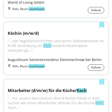
World of Living GmbH
Köln, Raum
Leverkusen
Vollzeit
Köchin (m/w/d)
"...von Hygienevorschriften und deren Dokumentation Ihr 
Profil Ausbildung als 
Koch
 (m/w/d) Idealerweise 
mehrjährige..."
Augustinum Seniorenresidenz Kleinmachnow bei Berlin
Köln, Raum
Leverkusen
Vollzeit
Mitarbeiter (d/m/w) für die Küche/
Koch
"...Für unsere Manufactum Brot & Butter-Filiale in Köln 
suchen wir einen Mitarbeiter (d/m/w) für die Küche/
Koch
Start..."