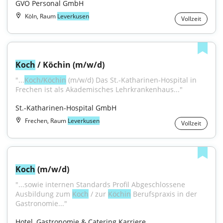
GVO Personal GmbH
Köln, Raum
Leverkusen
Vollzeit
Koch
 / Köchin (m/w/d)
"...
Koch/Köchin
 (m/w/d) Das St.-Katharinen-Hospital in 
Frechen ist als Akademisches Lehrkrankenhaus..."
St.-Katharinen-Hospital GmbH
Frechen, Raum
Leverkusen
Vollzeit
Koch
 (m/w/d)
"...sowie internen Standards Profil Abgeschlossene 
Ausbildung zum 
Koch
 / zur 
Köchin
 Berufspraxis in der 
Gastronomie..."
Hotel, Gastronomie & Catering Karriere