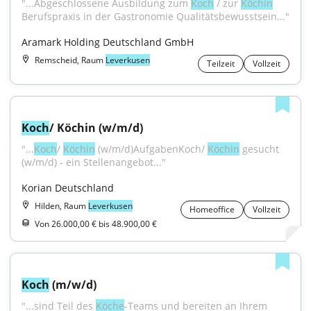
"...Abgeschlossene Ausbildung zum 
Koch
 / zur 
Köchin
Berufspraxis in der Gastronomie Qualitätsbewusstsein..."
Aramark Holding Deutschland GmbH
Remscheid, Raum
Leverkusen
Teilzeit
Vollzeit
Koch
/ Köchin (w/m/d)
"...
Koch
/ 
Köchin
 (w/m/d)AufgabenKoch/ 
Köchin
 gesucht 
(w/m/d) - ein Stellenangebot..."
Korian Deutschland
Hilden, Raum
Leverkusen
Homeoffice
Vollzeit
Von 26.000,00 € bis 48.900,00 €
Koch
 (m/w/d)
"...sind Teil des 
Köche
-Teams und bereiten an Ihrem 