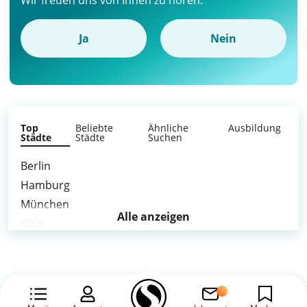
Wir freuen uns von Ihnen zu hören.
Ja
Nein
Top
Beliebte
Ähnliche
Ausbildung
Städte
Städte
Suchen
Berlin
Hamburg
München
Alle anzeigen
Köln
Frankfurt am Main
Stuttgart
Düsseldorf
Leipzig