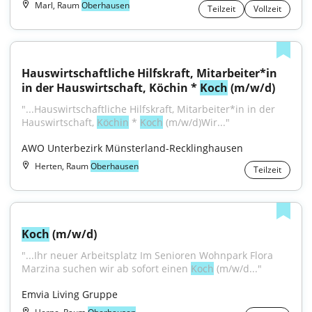
Marl, Raum
Oberhausen
Teilzeit
Vollzeit
Hauswirtschaftliche Hilfskraft, Mitarbeiter*in 
in der Hauswirtschaft, Köchin * 
Koch
 (m/w/d)
"...Hauswirtschaftliche Hilfskraft, Mitarbeiter*in in der 
Hauswirtschaft, 
Köchin
 * 
Koch
 (m/w/d)Wir..."
AWO Unterbezirk Münsterland-Recklinghausen
Herten, Raum
Oberhausen
Teilzeit
Koch
 (m/w/d)
"...Ihr neuer Arbeitsplatz Im Senioren Wohnpark Flora 
Marzina suchen wir ab sofort einen 
Koch
 (m/w/d..."
Emvia Living Gruppe