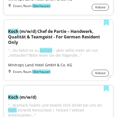
Essen, Raum
Oberhausen
Vollzeit
Koch
 (m/w/d) Chef de Partie – Handwerk, 
Qualität & Teamgeist - For German Resident 
Only
"...Du liebst es zu 
kochen
 – aber willst mehr als nur 
„mitlaufen“?Bitte lesen Sie die folgende..."
Mintrops Land Hotel GmbH & Co. KG
Essen, Raum
Oberhausen
Vollzeit
Koch
 (m/w/d)
"...Aramark-Teams und bewirb Dich direkt bei uns als 
Koch
 (m/w/d) Remscheid | Teilzeit / Vollzeit 
Arbeitszeiten..."