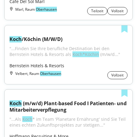
Cafe Del Sol Marl
Marl, Raum
Oberhausen
Teilzeit
Vollzeit
Koch
/Köchin (M/W/D)
"...Finden Sie Ihre berufliche Destination bei den 
Bernstein Hotels & Resorts als 
Koch*Köchin
 (m/w/d..."
Bernstein Hotels & Resorts
Velbert, Raum
Oberhausen
Vollzeit
Koch
 (m/w/d) Plant-based Food I Patienten- und 
Mitarbeiterverpflegung
"...Als 
Koch
* im Team 'Planetare Ernährung' sind Sie Teil 
eines echten Zukunftsprojektes zur stetigen..."
Hoffmann.Recruiting & More