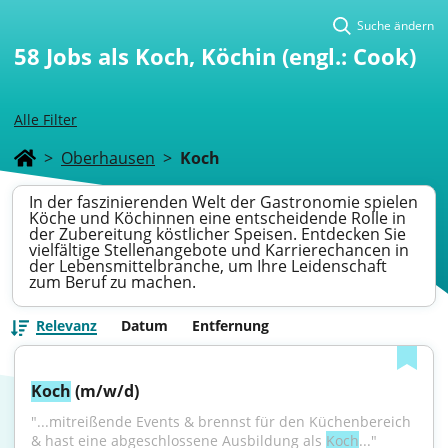
Suche ändern
58
Jobs als Koch, Köchin (engl.: Cook)
Alle Filter
>
Oberhausen
>
Koch
In der faszinierenden Welt der Gastronomie spielen
Köche und Köchinnen eine entscheidende Rolle in
der Zubereitung köstlicher Speisen. Entdecken Sie
vielfältige Stellenangebote und Karrierechancen in
der Lebensmittelbranche, um Ihre Leidenschaft
zum Beruf zu machen.
Relevanz
Datum
Entfernung
Koch
 (m/w/d)
"...mitreißende Events & brennst für den Küchenbereich 
& hast eine abgeschlossene Ausbildung als 
Koch
..."