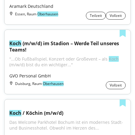
Aramark Deutschland
Essen, Raum
Oberhausen
Teilzeit
Vollzeit
Koch
 (m/w/d) im Stadion – Werde Teil unseres 
Teams!
"...Ob Fußballspiel, Konzert oder Großevent – als 
Koch
(m/w/d) bist du ein wichtiger..."
GVO Personal GmbH
Duisburg, Raum
Oberhausen
Vollzeit
Koch
 / Köchin (m/w/d)
Das Welcome Parkhotel Bochum ist ein modernes Stadt- 
und Businesshotel. Obwohl im Herzen des...