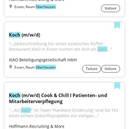
Essen, Raum
Oberhausen
Vollzeit
Koch
 (m/w/d)
"...Jobbeschreibung Für unser asiatisches Buffet-
Restaurant XIAO in Essen suchen wir dich als 
Koch
..."
XIAO Beteiligungsgesellschaft mbH
Essen, Raum
Oberhausen
Teilzeit
Vollzeit
Koch
 (m/w/d) Cook & Chill I Patienten- und 
Mitarbeiterverpflegung
"...Als 
Koch
* im Team 'Planetare Ernährung' sind Sie Teil 
eines echten Zukunftsprojektes zur stetigen..."
Hoffmann.Recruiting & More