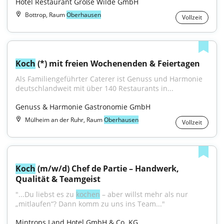
Hotel Restaurant Große Wilde GmbH
Bottrop, Raum
Oberhausen
Vollzeit
Koch
 (*) mit freien Wochenenden & Feiertagen
Als Familiengeführter Caterer ist Genuss und Harmonie 
deutschlandweit mit über 140 Restaurants in...
Genuss & Harmonie Gastronomie GmbH
Mülheim an der Ruhr, Raum
Oberhausen
Vollzeit
Koch
 (m/w/d) Chef de Partie – Handwerk, 
Qualität & Teamgeist
"...Du liebst es zu 
kochen
 – aber willst mehr als nur 
„mitlaufen“? Dann komm zu uns ins Team..."
Mintrops Land Hotel GmbH & Co. KG