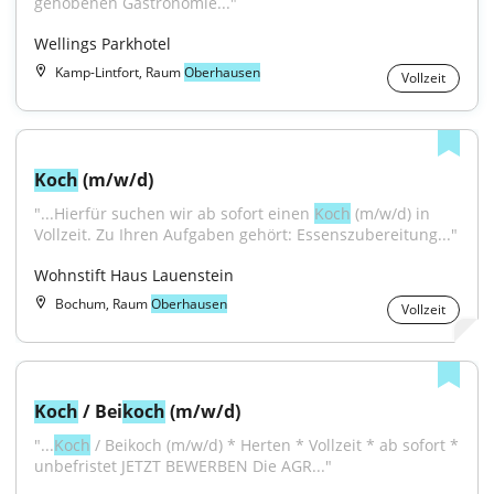
gehobenen Gastronomie..."
Wellings Parkhotel
Kamp-Lintfort, Raum
Oberhausen
Vollzeit
Koch
 (m/w/d)
"...Hierfür suchen wir ab sofort einen 
Koch
 (m/w/d) in 
Vollzeit. Zu Ihren Aufgaben gehört: Essenszubereitung..."
Wohnstift Haus Lauenstein
Bochum, Raum
Oberhausen
Vollzeit
Koch
 / Bei
koch
 (m/w/d)
"...
Koch
 / Beikoch (m/w/d) * Herten * Vollzeit * ab sofort * 
unbefristet JETZT BEWERBEN Die AGR..."