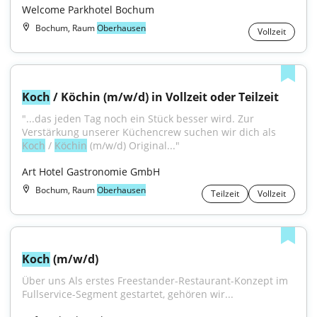
Welcome Parkhotel Bochum
Bochum, Raum
Oberhausen
Vollzeit
Koch
 / Köchin (m/w/d) in Vollzeit oder Teilzeit
"...das jeden Tag noch ein Stück besser wird. Zur 
Verstärkung unserer Küchencrew suchen wir dich als 
Koch
 / 
Köchin
 (m/w/d) Original..."
Art Hotel Gastronomie GmbH
Bochum, Raum
Oberhausen
Teilzeit
Vollzeit
Koch
 (m/w/d)
Über uns Als erstes Freestander-Restaurant-Konzept im 
Fullservice-Segment gestartet, gehören wir...