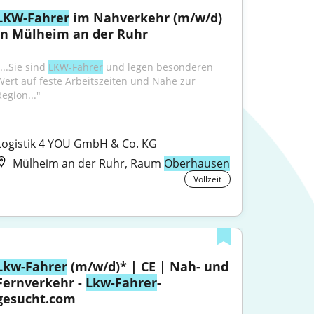
LKW-Fahrer
 im Nahverkehr (m/w/d) 
in Mülheim an der Ruhr
...Sie sind 
LKW-Fahrer
 und legen besonderen 
Wert auf feste Arbeitszeiten und Nähe zur 
Region..."
Logistik 4 YOU GmbH & Co. KG
Mülheim an der Ruhr, Raum
Oberhausen
Vollzeit
Lkw-Fahrer
 (m/w/d)* | CE | Nah- und 
Fernverkehr - 
Lkw-Fahrer
-
gesucht.com