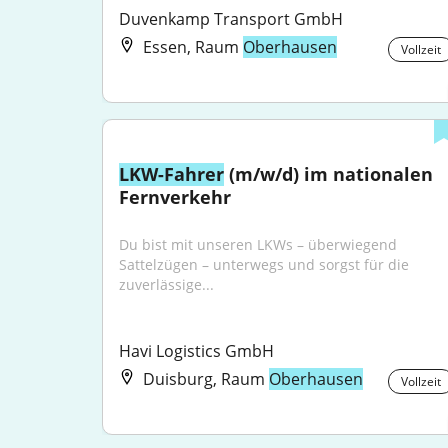
Duvenkamp Transport GmbH
Essen, Raum
Oberhausen
Vollzeit
LKW-Fahrer
 (m/w/d) im nationalen 
Fernverkehr
Du bist mit unseren LKWs – überwiegend 
Sattelzügen – unterwegs und sorgst für die 
zuverlässige...
Havi Logistics GmbH
Duisburg, Raum
Oberhausen
Vollzeit