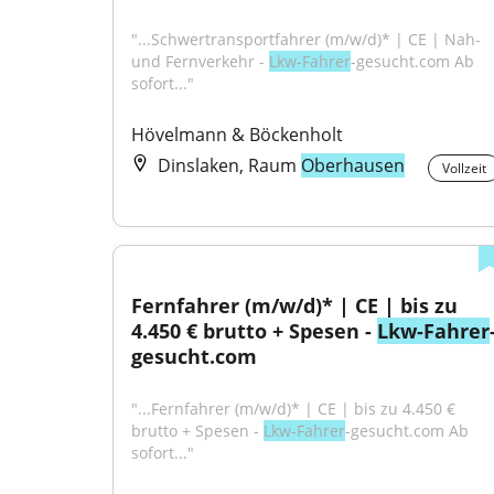
"...Schwertransportfahrer (m/w/d)* | CE | Nah- 
und Fernverkehr - 
Lkw-Fahrer
-gesucht.com Ab 
sofort..."
Hövelmann & Böckenholt
Dinslaken, Raum
Oberhausen
Vollzeit
Fernfahrer (m/w/d)* | CE | bis zu 
4.450 € brutto + Spesen - 
Lkw-Fahrer
gesucht.com
"...Fernfahrer (m/w/d)* | CE | bis zu 4.450 € 
brutto + Spesen - 
Lkw-Fahrer
-gesucht.com Ab 
sofort..."