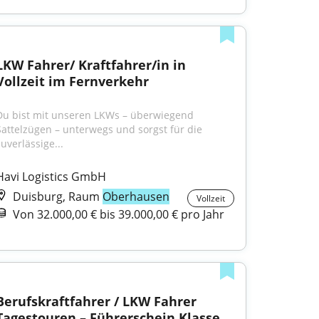
LKW Fahrer/ Kraftfahrer/in in 
Vollzeit im Fernverkehr
Du bist mit unseren LKWs – überwiegend 
Sattelzügen – unterwegs und sorgst für die 
uverlässige...
Havi Logistics GmbH
Duisburg, Raum
Oberhausen
Vollzeit
Von 32.000,00 € bis 39.000,00 € pro Jahr
Berufskraftfahrer / LKW Fahrer 
Tagestouren – Führerschein Klasse 