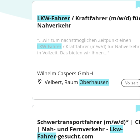
LKW-Fahrer
 / Kraftfahrer (m/w/d) für
Nahverkehr
"...wir zum nächstmöglichen Zeitpunkt einen 
LKW-Fahrer
 / Kraftfahrer (m/w/d) für Nahverkehr 
in Vollzeit. Das bieten wir Ihnen..."
Wilhelm Caspers GmbH
Velbert, Raum
Oberhausen
Vollzeit
Schwertransportfahrer (m/w/d)* | CE
| Nah- und Fernverkehr - 
Lkw-
Fahrer
-gesucht.com