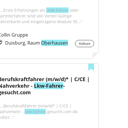
"...Erste Erfahrungen als 
LKW-Fahrer
 oder 
Sprinterfahrer sind von Vorteil Gültige 
Fahrerkarte und eingetragene Module 95..."
Collin Gruppe
Duisburg, Raum
Oberhausen
Vollzeit
Berufskraftfahrer (m/w/d)* | C/CE | 
Nahverkehr - 
Lkw-Fahrer
-
gesucht.com
"...Berufskraftfahrer (m/w/d)* | C/CE | 
Nahverkehr - 
Lkw-Fahrer
-gesucht.com Ab 
ofort..."