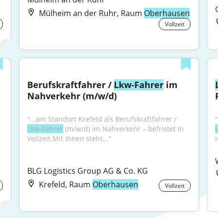
Mülheim an der Ruhr, Raum
Oberhausen
Vollzeit
Berufskraftfahrer / 
Lkw-Fahrer
 im 
Nahverkehr (m/w/d)
"...am Standort Krefeld als Berufskraftfahrer / 
Lkw-Fahrer
 (m/w/d) im Nahverkehr – befristet in 
Vollzeit.Mit Ihnen steht..."
i
BLG Logistics Group AG & Co. KG
Krefeld, Raum
Oberhausen
Vollzeit