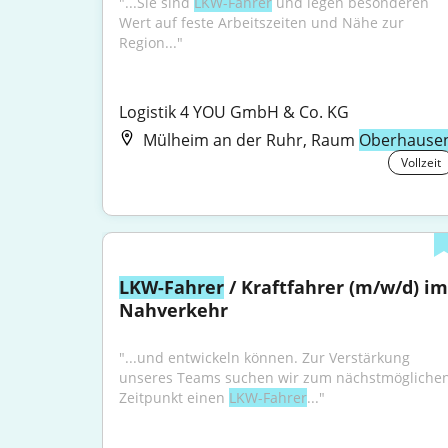
"...Sie sind 
LKW-Fahrer
 und legen besonderen 
Wert auf feste Arbeitszeiten und Nähe zur 
Region..."
Logistik 4 YOU GmbH & Co. KG
Mülheim an der Ruhr, Raum
Oberhause
Vollzeit
LKW-Fahrer
 / Kraftfahrer (m/w/d) im 
Nahverkehr
"...und entwickeln können. Zur Verstärkung 
unseres Teams suchen wir zum nächstmöglichen
Zeitpunkt einen 
LKW-Fahrer
..."