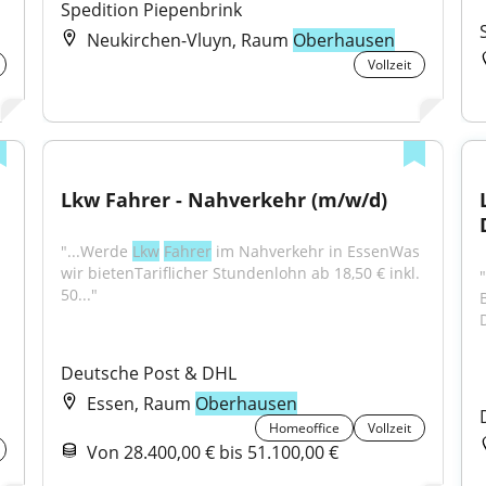
Spedition Piepenbrink
Neukirchen-Vluyn, Raum
Oberhausen
Vollzeit
Lkw Fahrer - Nahverkehr (m/w/d)
"...Werde 
Lkw
Fahrer
 im Nahverkehr in EssenWas 
wir bietenTariflicher Stundenlohn ab 18,50 € inkl. 
50..."
Deutsche Post & DHL
Essen, Raum
Oberhausen
Homeoffice
Vollzeit
Von 28.400,00 € bis 51.100,00 €