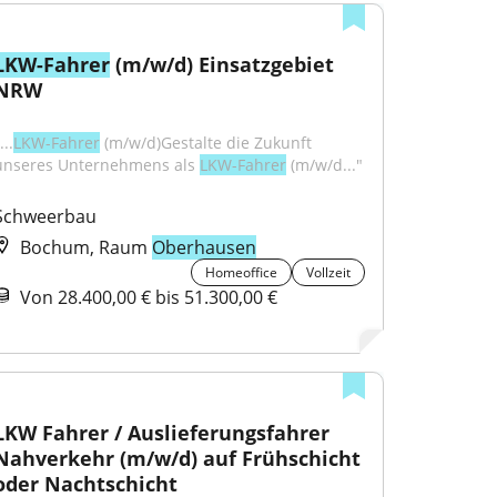
LKW-Fahrer
 (m/w/d) Einsatzgebiet 
NRW
...
LKW-Fahrer
 (m/w/d)Gestalte die Zukunft 
unseres Unternehmens als 
LKW-Fahrer
 (m/w/d..."
Schweerbau
Bochum, Raum
Oberhausen
Homeoffice
Vollzeit
Von 28.400,00 € bis 51.300,00 €
LKW Fahrer / Auslieferungsfahrer 
Nahverkehr (m/w/d) auf Frühschicht 
oder Nachtschicht