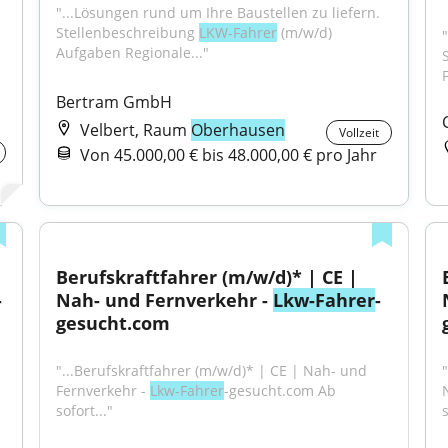
"...Lösungen rund um Ihre Baustellen zu liefern. 
Stellenbeschreibung 
LKW-Fahrer
 (m/w/d) 
Aufgaben Regionale..."
Bertram GmbH
Velbert, Raum
Oberhausen
Vollzeit
Von 45.000,00 € bis 48.000,00 € pro Jahr
Berufskraftfahrer (m/w/d)* | CE | 
-
Nah- und Fernverkehr - 
Lkw-Fahrer
-
gesucht.com
"...Berufskraftfahrer (m/w/d)* | CE | Nah- und 
Fernverkehr - 
Lkw-Fahrer
-gesucht.com Ab 
sofort..."
s