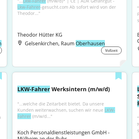
"...
Lkw-Fahrer
 (m/w/d)* | CE | ADR Gefahrgut - 
Lkw-Fahrer
-gesucht.com Ab sofort wird von der 
"
Theodor..."
s
Theodor Hütter KG
n
Gelsenkirchen, Raum
Oberhausen
Vollzeit
LKW-Fahrer
 Werksintern (m/w/d)
"...welche die Zeitarbeit bietet. Da unsere 
Kunden weiterwachsen, suchen wir neue 
LKW-
Fahrer
 (m/w/d..."
 
"
s
Koch Personaldienstleistungen GmbH - 
Mülheim an der Ruhr