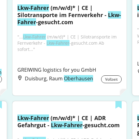
Lkw-Fahrer
 (m/w/d)* | CE | 
Silotransporte im Fernverkehr - 
Lkw-
Fahrer
-gesucht.com
"
"...
Lkw-Fahrer
 (m/w/d)* | CE | Silotransporte im 
Fernverkehr - 
Lkw-Fahrer
-gesucht.com Ab 
sofort..."
GREIWING logistics for you GmbH
n
Duisburg, Raum
Oberhausen
Vollzeit
Lkw-Fahrer
 (m/w/d)* | CE | ADR 
Gefahrgut - 
Lkw-Fahrer
-gesucht.com