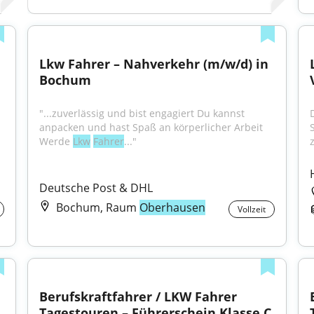
Lkw Fahrer – Nahverkehr (m/w/d) in 
Bochum
"...zuverlässig und bist engagiert Du kannst 
anpacken und hast Spaß an körperlicher Arbeit 
Werde 
Lkw
Fahrer
..."
z
Deutsche Post & DHL
Bochum, Raum
Oberhausen
Vollzeit
Berufskraftfahrer / LKW Fahrer 
Tagestouren – Führerschein Klasse C 