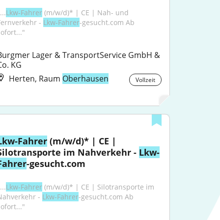
...
Lkw-Fahrer
 (m/w/d)* | CE | Nah- und 
Fernverkehr - 
Lkw-Fahrer
-gesucht.com Ab 
ofort..."
Burgmer Lager & TransportService GmbH & 
Co. KG
Herten, Raum
Oberhausen
Vollzeit
Lkw-Fahrer
 (m/w/d)* | CE | 
Silotransporte im Nahverkehr - 
Lkw-
Fahrer
-gesucht.com
...
Lkw-Fahrer
 (m/w/d)* | CE | Silotransporte im 
Nahverkehr - 
Lkw-Fahrer
-gesucht.com Ab 
ofort..."