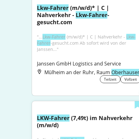
Lkw-Fahrer
 (m/w/d)* | C | 
Nahverkehr - 
Lkw-Fahrer
-
gesucht.com
"...
Lkw-Fahrer
 (m/w/d)* | C | Nahverkehr - 
Lkw-
Fahrer
-gesucht.com Ab sofort wird von der 
Janssen..."
Janssen GmbH Logistics and Service
Mülheim an der Ruhr, Raum
Oberhause
Teilzeit
Vollzeit
LKW-Fahrer
 (7,49t) im Nahverkehr 
(m/w/d)