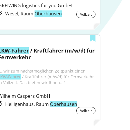
GREIWING logistics for you GmbH
Wesel, Raum
Oberhausen
Vollzeit
LKW-Fahrer
 / Kraftfahrer (m/w/d) für 
Fernverkehr
"...wir zum nächstmöglichen Zeitpunkt einen 
LKW-Fahrer
 / Kraftfahrer (m/w/d) für Fernverkehr 
n Vollzeit. Das bieten wir Ihnen..."
Wilhelm Caspers GmbH
Heiligenhaus, Raum
Oberhausen
Vollzeit