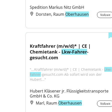
Spedition Markus Nitz GmbH
Dorsten, Raum
Oberhausen
Vollzeit
Kraftfahrer (m/w/d)* | CE | 
Chemietank - 
Lkw-Fahrer
-
gesucht.com
"...Kraftfahrer (m/w/d)* | CE | Chemietank - 
Lkw-
Fahrer
-gesucht.com Ab sofort wird von der 
Hubert..."
Hubert Kläsener jr. Flüssigkeitstransporte 
GmbH & Co. KG
Marl, Raum
Oberhausen
Vollzeit