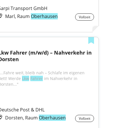
Sarpi Transport GmbH
Marl, Raum
Oberhausen
Vollzeit
Lkw Fahrer (m/w/d) – Nahverkehr in 
Dorsten
"...Fahre weit, bleib nah – Schlafe im eigenen 
Bett! Werde 
Lkw
Fahrer
 im Nahverkehr in 
Dorsten..."
Deutsche Post & DHL
Dorsten, Raum
Oberhausen
Vollzeit