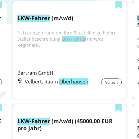
 
LKW-Fahrer
 (m/w/d)
"...Lösungen rund um Ihre Baustellen zu liefern. 
Stellenbeschreibung 
LKW-Fahrer
 (m/w/d) 
"
Regionale..."
Bertram GmbH
Velbert, Raum
Oberhausen
Vollzeit
 
LKW-Fahrer
 (m/w/d) (45000.00 EUR 
pro Jahr)