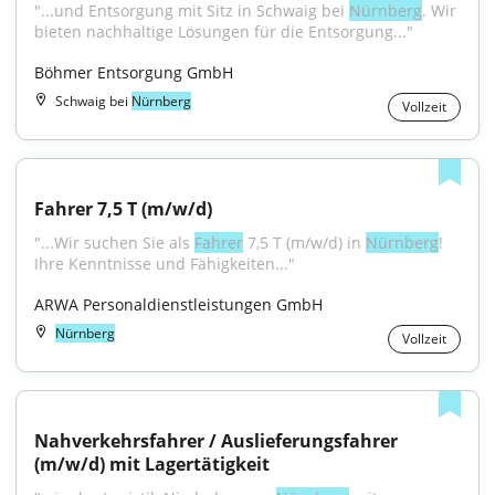
"...und Entsorgung mit Sitz in Schwaig bei 
Nürnberg
. Wir 
bieten nachhaltige Lösungen für die Entsorgung..."
Böhmer Entsorgung GmbH
Schwaig bei
Nürnberg
Vollzeit
Fahrer 7,5 T (m/w/d)
"...Wir suchen Sie als 
Fahrer
 7,5 T (m/w/d) in 
Nürnberg
! 
Ihre Kenntnisse und Fähigkeiten..."
ARWA Personaldienstleistungen GmbH
Nürnberg
Vollzeit
Nahverkehrsfahrer / Auslieferungsfahrer 
(m/w/d) mit Lagertätigkeit