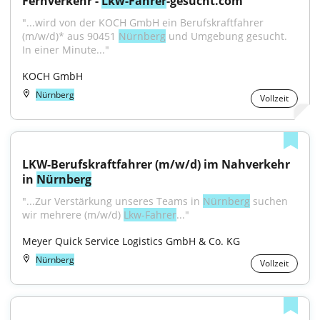
Fernverkehr - 
Lkw-Fahrer
-gesucht.com
"...wird von der KOCH GmbH ein Berufskraftfahrer 
(m/w/d)* aus 90451 
Nürnberg
 und Umgebung gesucht. 
In einer Minute..."
KOCH GmbH
Nürnberg
Vollzeit
LKW-Berufskraftfahrer (m/w/d) im Nahverkehr 
in 
Nürnberg
"...Zur Verstärkung unseres Teams in 
Nürnberg
 suchen 
wir mehrere (m/w/d) 
Lkw-Fahrer
..."
Meyer Quick Service Logistics GmbH & Co. KG
Nürnberg
Vollzeit