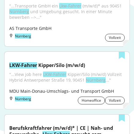
"...Transporte GmbH ein 
Lkw-Fahrer
 (m/w/d)* aus 90451 
Nürnberg
 und Umgebung gesucht. In einer Minute 
bewerben -->..."
AS Transporte GmbH
Nürnberg
Vollzeit
LKW-Fahrer
 Kipper/Silo (m/w/d)
"...View job here 
LKW-Fahrer
 Kipper/Silo (m/w/d) Vollzeit 
Hybrid Antwerpener Straße 19, 90451 
Nürnberg
..."
MDU Main-Donau-Umschlags- und Transport GmbH
Nürnberg
Homeoffice
Vollzeit
Berufskraftfahrer (m/w/d)* | CE | Nah- und 