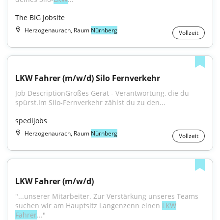
The BIG Jobsite
Herzogenaurach, Raum
Nürnberg
Vollzeit
LKW Fahrer (m/w/d) Silo Fernverkehr
Job DescriptionGroßes Gerät - Verantwortung, die du 
spürst.Im Silo-Fernverkehr zählst du zu den...
spedijobs
Herzogenaurach, Raum
Nürnberg
Vollzeit
LKW Fahrer (m/w/d)
"...unserer Mitarbeiter. Zur Verstärkung unseres Teams 
suchen wir am Hauptsitz Langenzenn einen 
LKW
Fahrer
..."