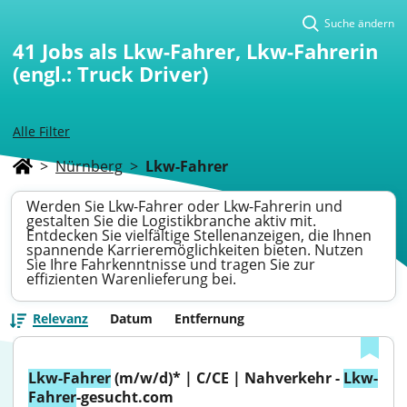
Suche ändern
41
Jobs als Lkw-Fahrer, Lkw-Fahrerin
(engl.: Truck Driver)
Alle Filter
>
Nürnberg
>
Lkw-Fahrer
Werden Sie Lkw-Fahrer oder Lkw-Fahrerin und
gestalten Sie die Logistikbranche aktiv mit.
Entdecken Sie vielfältige Stellenanzeigen, die Ihnen
spannende Karrieremöglichkeiten bieten. Nutzen
Sie Ihre Fahrkenntnisse und tragen Sie zur
effizienten Warenlieferung bei.
Relevanz
Datum
Entfernung
Lkw-Fahrer
 (m/w/d)* | C/CE | Nahverkehr - 
Lkw-
Fahrer
-gesucht.com