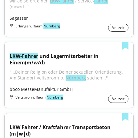
wir ab sofort einen 
LKW-Fahrer
 / Service-
Fahrer
(m/w/d..."
Sagasser
Erlangen, Raum
Nürnberg
Vollzeit
LKW-Fahrer
 und Lagermitarbeiter in 
Einem(m/w/d)
"...Deiner Religion oder Deiner sexuellen Orientierung. 
Am Standort Veitsbronn b. 
Nürnberg
 suchen..."
bbco MesseManufaktur GmbH
Veitsbronn, Raum
Nürnberg
Vollzeit
LKW Fahrer / Kraftfahrer Transportbeton 
(m|w|d)