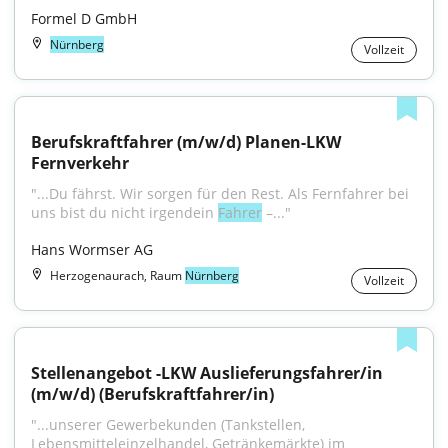
Formel D GmbH
Nürnberg
Vollzeit
Berufskraftfahrer (m/w/d) Planen-LKW 
Fernverkehr
"...Du fährst. Wir sorgen für den Rest. Als Fernfahrer bei 
uns bist du nicht irgendein 
Fahrer
 –..."
Hans Wormser AG
Herzogenaurach, Raum
Nürnberg
Vollzeit
Stellenangebot -LKW Auslieferungsfahrer/in 
(m/w/d) (Berufskraftfahrer/in)
"...unserer Gewerbekunden (Tankstellen, 
Lebensmitteleinzelhandel, Getränkemärkte) im 