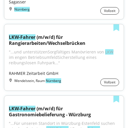
Sagasser
Nürnberg
Vollzeit
LKW-Fahrer
 (m/w/d) für 
Rangierarbeiten/Wechselbrücken
"...und unterstützenSorgfältiges Manövrieren von 
LKW
im engen BetriebsumfeldSicherstellung eines 
reibungslosen Fuhrpark..."
RAHMER Zeitarbeit GmbH
Wendelstein, Raum
Nürnberg
Vollzeit
LKW-Fahrer
 (m/w/d) für 
Gastronomiebelieferung - Würzburg
"...Für unseren Standort in Würzburg-Estenfeld suchen 