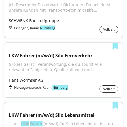
Job DescriptionDas erwartet Dich\n\n \n Du belieferst 
unsere Kunden mit Transportbeton mit Hilfe...
SCHWENK Baustoffgruppe
Erlangen, Raum
Nürnberg
Vollzeit
LKW Fahrer (m/w/d) Silo Fernverkehr
Großes Gerät - Verantwortung, die du spürst.Alle 
relevanten Fähigkeiten, Qualifikationen und...
Hans Wormser AG
Herzogenaurach, Raum
Nürnberg
Vollzeit
LKW Fahrer (m/w/d) Silo Lebensmittel
"...Als 
LKW
Fahrer
 (m/w/d) für Silo Lebensmittel bist du 