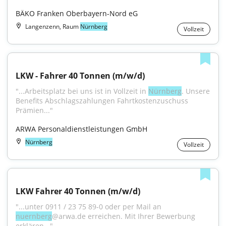
BÄKO Franken Oberbayern-Nord eG
Langenzenn, Raum
Nürnberg
Vollzeit
LKW - Fahrer 40 Tonnen (m/w/d)
"...Arbeitsplatz bei uns ist in Vollzeit in 
Nürnberg
. Unsere 
Benefits Abschlagszahlungen Fahrtkostenzuschuss 
Prämien..."
ARWA Personaldienstleistungen GmbH
Nürnberg
Vollzeit
LKW Fahrer 40 Tonnen (m/w/d)
"...unter 0911 / 23 75 89-0 oder per Mail an 
nuernberg
@arwa.de erreichen. Mit Ihrer Bewerbung 
erklären..."