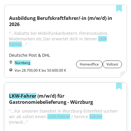
Ausbildung Berufskraftfahrer/-in (m/w/d) in 
2026
"...Rabatte bei Mobilfunkanbietern, Fitnessstudios, 
Modemarken etc.Das erwartet dich in deiner 
LKW
Fahrer
..."
Deutsche Post & DHL
Nürnberg
Homeoffice
Vollzeit
Von 28.700,00 € bis 50.600,00 €
LKW-Fahrer
 (m/w/d) für 
Gastronomiebelieferung - Würzburg
"...Für unseren Standort in Würzburg-Estenfeld suchen 
wir ab sofort einen 
LKW-Fahrer
 / Service-
Fahrer
(m/w/d..."