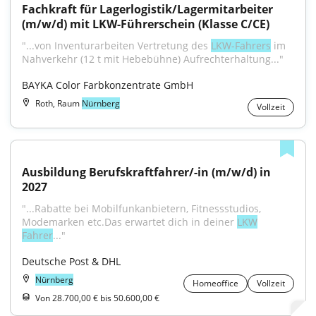
Fachkraft für Lagerlogistik/Lagermitarbeiter 
(m/w/d) mit LKW-Führerschein (Klasse C/CE)
"...von Inventurarbeiten Vertretung des 
LKW-Fahrers
 im 
Nahverkehr (12 t mit Hebebühne) Aufrechterhaltung..."
BAYKA Color Farbkonzentrate GmbH
Roth, Raum
Nürnberg
Vollzeit
Ausbildung Berufskraftfahrer/-in (m/w/d) in 
2027
"...Rabatte bei Mobilfunkanbietern, Fitnessstudios, 
Modemarken etc.Das erwartet dich in deiner 
LKW
Fahrer
..."
Deutsche Post & DHL
Nürnberg
Homeoffice
Vollzeit
Von 28.700,00 € bis 50.600,00 €