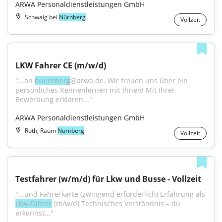
ARWA Personaldienstleistungen GmbH
Schwaig bei
Nürnberg
Vollzeit
LKW Fahrer CE (m/w/d)
"...an 
nuernberg
@arwa.de. Wir freuen uns über ein 
persönliches Kennenlernen mit Ihnen! Mit Ihrer 
Bewerbung erklären..."
ARWA Personaldienstleistungen GmbH
Roth, Raum
Nürnberg
Vollzeit
Testfahrer (w/m/d) für Lkw und Busse - Vollzeit
"...und Fahrerkarte (zwingend erforderlich) Erfahrung als 
Lkw-Fahrer
 (m/w/d) Technisches Verständnis – du 
erkennst..."