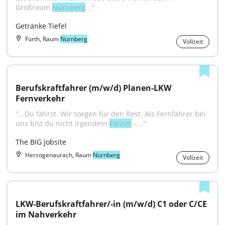
Großraum 
Nürnberg
..."
Getränke Tiefel
Fürth, Raum
Nürnberg
Vollzeit
Berufskraftfahrer (m/w/d) Planen-LKW 
Fernverkehr
"...Du fährst. Wir sorgen für den Rest. Als Fernfahrer bei 
uns bist du nicht irgendein 
Fahrer
 –..."
The BIG Jobsite
Herzogenaurach, Raum
Nürnberg
Vollzeit
LKW-Berufskraftfahrer/-in (m/w/d) C1 oder C/CE 
im Nahverkehr