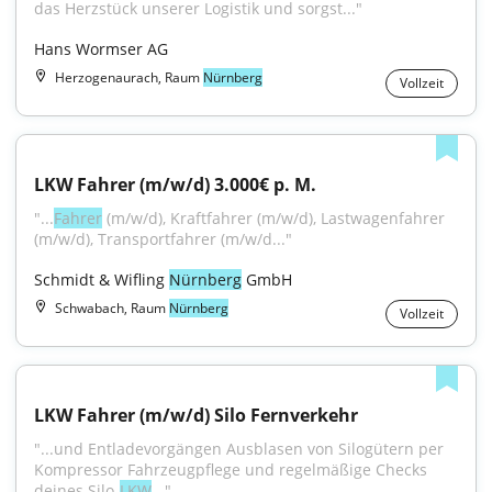
das Herzstück unserer Logistik und sorgst..."
Hans Wormser AG
Herzogenaurach, Raum
Nürnberg
Vollzeit
LKW Fahrer (m/w/d) 3.000€ p. M.
"...
Fahrer
 (m⁠/⁠w⁠/⁠d), Kraftfahrer (m⁠/⁠w⁠/⁠d), Lastwagenfahrer 
(m⁠/⁠w⁠/⁠d), Transportfahrer (m⁠/⁠w⁠/⁠d..."
Schmidt & Wifling 
Nürnberg
 GmbH
Schwabach, Raum
Nürnberg
Vollzeit
LKW Fahrer (m/w/d) Silo Fernverkehr
"...und Entladevorgängen Ausblasen von Silogütern per 
Kompressor Fahrzeugpflege und regelmäßige Checks 
deines Silo-
LKW
..."