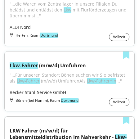
"...die Waren vom Zentrallager in unsere Filialen Du 
belädst und entlädst den 
Lkw
 mit Flurförderzeugen und 
übernimmst..."
ALDI Nord
Herten, Raum
Dortmund
Vollzeit
Lkw-Fahrer
 (m/w/d) Umfuhren
"...Für unseren Standort Bönen suchen wir Sie befristet 
als 
Lkw-Fahrer
 (m/w/d) UmfuhrenAls 
Lkw-Fahrer*in
..."
Becker Stahl-Service GmbH
Bönen (bei Hamm), Raum
Dortmund
Vollzeit
LKW Fahrer (m/w/d) für 
Lebensmitteldistribution im Nahverkehr - 
Lkw-