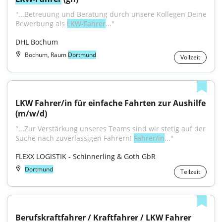
"...Betreuung und Beratung durch unsere Kollegen Deine 
Bewerbung als 
LKW-Fahrer
..."
DHL Bochum
Bochum, Raum
Dortmund
Vollzeit
LKW Fahrer/in für einfache Fahrten zur Aushilfe 
(m/w/d)
"...Zur Verstärkung unseres Teams sind wir stetig auf der 
Suche nach zuverlässigen Fahrern! 
Fahrer/in
..."
FLEXX LOGISTIK - Schinnerling & Goth GbR
Dortmund
Teilzeit
Berufskraftfahrer / Kraftfahrer / LKW Fahrer 