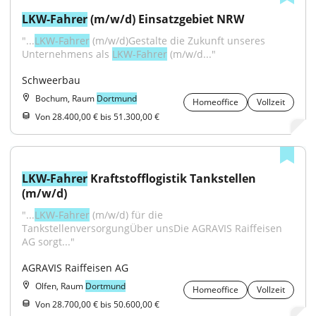
LKW-Fahrer
 (m/w/d) Einsatzgebiet NRW
"...
LKW-Fahrer
 (m/w/d)Gestalte die Zukunft unseres 
Unternehmens als 
LKW-Fahrer
 (m/w/d..."
Schweerbau
Bochum, Raum
Dortmund
Homeoffice
Vollzeit
Von 28.400,00 € bis 51.300,00 €
LKW-Fahrer
 Kraftstofflogistik Tankstellen 
(m/w/d)
"...
LKW-Fahrer
 (m/w/d) für die 
TankstellenversorgungÜber unsDie AGRAVIS Raiffeisen 
AG sorgt..."
AGRAVIS Raiffeisen AG
Olfen, Raum
Dortmund
Homeoffice
Vollzeit
Von 28.700,00 € bis 50.600,00 €