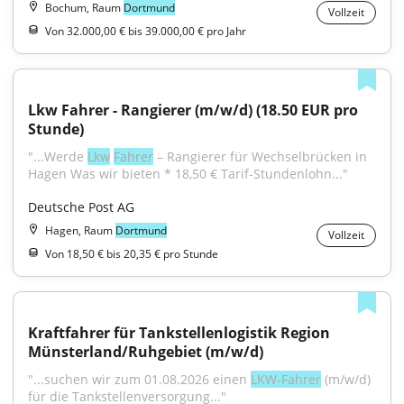
Bochum, Raum
Dortmund
Vollzeit
Von 32.000,00 € bis 39.000,00 € pro Jahr
Lkw Fahrer - Rangierer (m/w/d) (18.50 EUR pro 
Stunde)
"...Werde 
Lkw
Fahrer
 – Rangierer für Wechselbrücken in 
Hagen Was wir bieten * 18,50 € Tarif-Stundenlohn..."
Deutsche Post AG
Hagen, Raum
Dortmund
Vollzeit
Von 18,50 € bis 20,35 € pro Stunde
Kraftfahrer für Tankstellenlogistik Region 
Münsterland/Ruhgebiet (m/w/d)
"...suchen wir zum 01.08.2026 einen 
LKW-Fahrer
 (m/w/d) 
für die Tankstellenversorgung..."