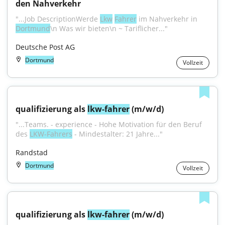
den Nahverkehr
"...Job DescriptionWerde 
Lkw
Fahrer
 im Nahverkehr in 
Dortmund
\n Was wir bieten\n ~ Tariflicher..."
Deutsche Post AG
Dortmund
Vollzeit
qualifizierung als 
lkw-fahrer
 (m/w/d)
"...Teams. - experience - Hohe Motivation für den Beruf 
des 
LKW-Fahrers
 - Mindestalter: 21 Jahre..."
Randstad
Dortmund
Vollzeit
qualifizierung als 
lkw-fahrer
 (m/w/d)