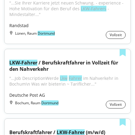
"...Sie Ihrer Karriere jetzt neuen Schwung. - experience - 
Hohe Motivation für den Beruf des 
LKW-Fahrers
 - 
Mindestalter..."
Randstad
Lünen, Raum
Dortmund
Vollzeit
LKW-Fahrer
 / Berufskraftfahrer in Vollzeit für 
den Nahverkehr
"...Job DescriptionWerde 
Lkw
Fahrer
 im Nahverkehr in 
Bochum\n Was wir bieten\n ~ Tariflicher..."
Deutsche Post AG
Bochum, Raum
Dortmund
Vollzeit
Berufskraftfahrer / 
LKW-Fahrer
 (m/w/d)