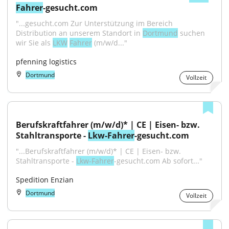
Fahrer
-gesucht.com
"...gesucht.com Zur Unterstützung im Bereich 
Distribution an unserem Standort in 
Dortmund
 suchen 
wir Sie als 
LKW
Fahrer
 (m/w/d..."
pfenning logistics
Dortmund
Vollzeit
Berufskraftfahrer (m/w/d)* | CE | Eisen- bzw. 
Stahltransporte - 
Lkw-Fahrer
-gesucht.com
"...Berufskraftfahrer (m/w/d)* | CE | Eisen- bzw. 
Stahltransporte - 
Lkw-Fahrer
-gesucht.com Ab sofort..."
Spedition Enzian
Dortmund
Vollzeit