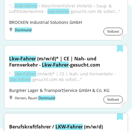
"...
LKW-Fahrer
 / Maschinenführer (m/w/d) – Saug- & 
Luftfördertechnik - 
Lkw-Fahrer
-gesucht.com Ab sofort..."
BROCKEN Industrial Solutions GmbH
Dortmund
Vollzeit
Lkw-Fahrer
 (m/w/d)* | CE | Nah- und 
Fernverkehr - 
Lkw-Fahrer
-gesucht.com
"...
Lkw-Fahrer
 (m/w/d)* | CE | Nah- und Fernverkehr - 
Lkw-Fahrer
-gesucht.com Ab sofort..."
Burgmer Lager & TransportService GmbH & Co. KG
Herten, Raum
Dortmund
Vollzeit
Berufskraftfahrer / 
LKW-Fahrer
 (m/w/d)