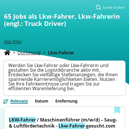
Suche ändern
65
Jobs als Lkw-Fahrer, Lkw-Fahrerin
(engl.: Truck Driver)
Alle Filter
>
Dortmund
>
Lkw-Fahrer
Werden Sie Lkw-Fahrer oder Lkw-Fahrerin und
gestalten Sie die Logistikbranche aktiv mit.
Entdecken Sie vielfältige Stellenanzeigen, die Ihnen
spannende Karrieremöglichkeiten bieten. Nutzen
Sie Ihre Fahrkenntnisse und tragen Sie zur
effizienten Warenlieferung bei.
Relevanz
Datum
Entfernung
LKW-Fahrer
 / Maschinenführer (m/w/d) – Saug- 
& Luftfördertechnik - 
Lkw-Fahrer
-gesucht.com