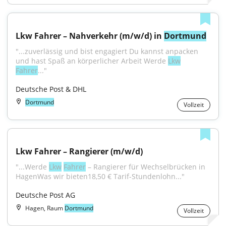
Lkw Fahrer – Nahverkehr (m/w/d) in 
Dortmund
"...zuverlässig und bist engagiert Du kannst anpacken 
und hast Spaß an körperlicher Arbeit Werde 
Lkw
Fahrer
..."
Deutsche Post & DHL
Dortmund
Vollzeit
Lkw Fahrer – Rangierer (m/w/d)
"...Werde 
Lkw
Fahrer
 – Rangierer für Wechselbrücken in 
HagenWas wir bieten18,50 € Tarif-Stundenlohn..."
Deutsche Post AG
Hagen, Raum
Dortmund
Vollzeit