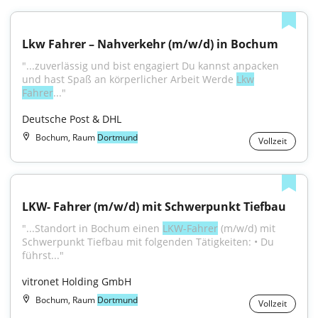
Lkw Fahrer – Nahverkehr (m/w/d) in Bochum
"...zuverlässig und bist engagiert Du kannst anpacken 
und hast Spaß an körperlicher Arbeit Werde 
Lkw
Fahrer
..."
Deutsche Post & DHL
Bochum, Raum
Dortmund
Vollzeit
LKW- Fahrer (m/w/d) mit Schwerpunkt Tiefbau
"...Standort in Bochum einen 
LKW-Fahrer
 (m/w/d) mit 
Schwerpunkt Tiefbau mit folgenden Tätigkeiten: • Du 
führst..."
vitronet Holding GmbH
Bochum, Raum
Dortmund
Vollzeit