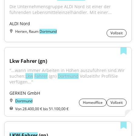
Die Unternehmensgruppe ALDI Nord ist einer der 
führenden Lebensmitteleinzelhändler. Mit einer...
ALDI Nord
Herten, Raum
Dortmund
Vollzeit
Lkw Fahrer (gn)
"...wann immer Arbeiten in Höhen auszuführen sind.Wir 
suchen:
Lkw
Fahrer
 (gn) ​
Dortmund
 ​VollzeitIhr ProfilSie 
verfügen..."
GERKEN GmbH
Dortmund
Homeoffice
Vollzeit
Von 28.400,00 € bis 51.100,00 €
LKW-Fahrer
 (gn)