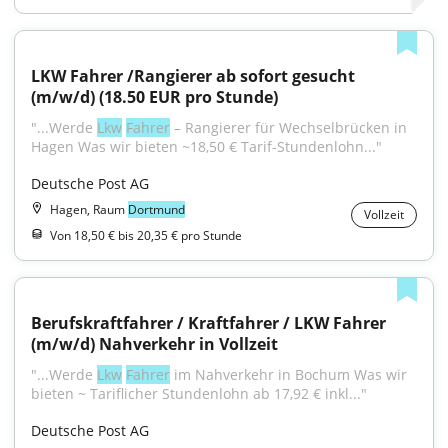
LKW Fahrer /Rangierer ab sofort gesucht 
(m/w/d) (18.50 EUR pro Stunde)
"...Werde 
Lkw
Fahrer
 – Rangierer für Wechselbrücken in 
Hagen Was wir bieten ~18,50 € Tarif-Stundenlohn..."
Deutsche Post AG
Hagen, Raum
Dortmund
Vollzeit
Von 18,50 € bis 20,35 € pro Stunde
Berufskraftfahrer / Kraftfahrer / LKW Fahrer 
(m/w/d) Nahverkehr in Vollzeit
"...Werde 
Lkw
Fahrer
 im Nahverkehr in Bochum Was wir 
bieten ~ Tariflicher Stundenlohn ab 17,92 € inkl..."
Deutsche Post AG