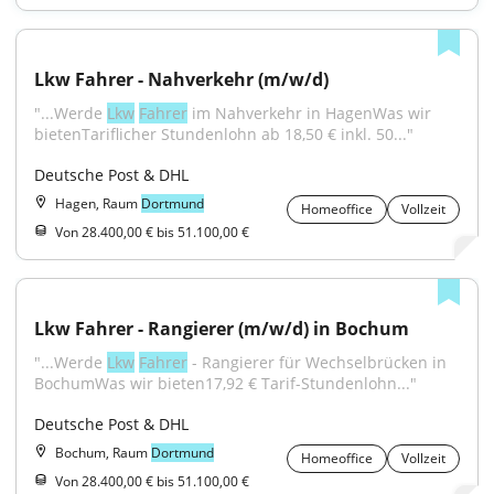
Lkw Fahrer - Nahverkehr (m/w/d)
"...Werde 
Lkw
Fahrer
 im Nahverkehr in HagenWas wir 
bietenTariflicher Stundenlohn ab 18,50 € inkl. 50..."
Deutsche Post & DHL
Hagen, Raum
Dortmund
Homeoffice
Vollzeit
Von 28.400,00 € bis 51.100,00 €
Lkw Fahrer - Rangierer (m/w/d) in Bochum
"...Werde 
Lkw
Fahrer
 - Rangierer für Wechselbrücken in 
BochumWas wir bieten17,92 € Tarif-Stundenlohn..."
Deutsche Post & DHL
Bochum, Raum
Dortmund
Homeoffice
Vollzeit
Von 28.400,00 € bis 51.100,00 €