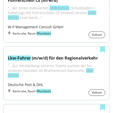
Führerschein CE (m/w/d)
"...wir einen motivierten 
LKW-Fahrer
 (Schubboden / 
Sattelzug) mit Führerschein CE (m/w/d) Unsere 
LKW-
Fahrer
 sind meist..."
W-P Management Consult GmbH
Karlsruhe, Raum
Pforzheim
Vollzeit
Lkw-Fahrer
 (m/w/d) für den Regionalverkehr
"...Zur Verstärkung unseres Teams suchen wir für 
unseren Standort im Briefzentrum Karlsruhe: 
Lkw-
Fahrer
..."
Deutsche Post & DHL
Karlsruhe, Raum
Pforzheim
Vollzeit