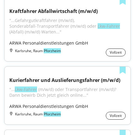
Kraftfahrer Abfallwirtschaft (m/w/d)
"...Gefahrgutkraftfahrer (m/w/d), 
Sonderabfall‑Transportfahrer (m/w/d) oder 
Lkw‑Fahrer
(Abfall) (m/w/d) Warten..."
ARWA Personaldienstleistungen GmbH
Karlsruhe, Raum
Pforzheim
Vollzeit
Kurierfahrer und Auslieferungsfahrer (m/w/d)
"...
Lkw‑Fahrer
 (m/w/d) oder Transportfahrer (m/w/d)? 
Dann bewirb Dich jetzt gleich online..."
ARWA Personaldienstleistungen GmbH
Karlsruhe, Raum
Pforzheim
Vollzeit