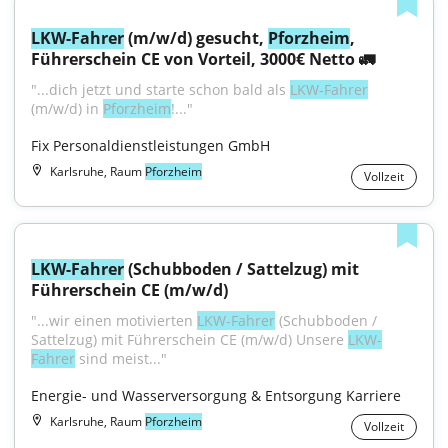
LKW-Fahrer
 (m/w/d) gesucht, 
Pforzheim
, 
Führerschein CE von Vorteil, 3000€ Netto 🚛
"...dich jetzt und starte schon bald als 
LKW-Fahrer
(m/w/d) in 
Pforzheim
!..."
Fix Personaldienstleistungen GmbH
Karlsruhe, Raum
Pforzheim
Vollzeit
LKW-Fahrer
 (Schubboden / Sattelzug) mit 
Führerschein CE (m/w/d)
"...wir einen motivierten 
LKW-Fahrer
 (Schubboden / 
Sattelzug) mit Führerschein CE (m/w/d) Unsere 
LKW-
Fahrer
 sind meist..."
Energie- und Wasserversorgung & Entsorgung Karriere
Karlsruhe, Raum
Pforzheim
Vollzeit