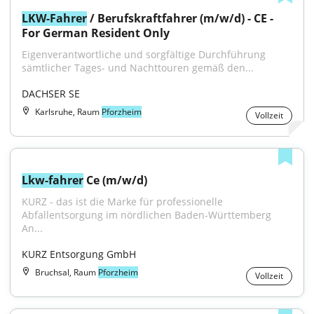
LKW-Fahrer
 / Berufskraftfahrer (m/w/d) - CE - 
For German Resident Only
Eigenverantwortliche und sorgfältige Durchführung 
sämtlicher Tages- und Nachttouren gemäß den...
DACHSER SE
Karlsruhe, Raum
Pforzheim
Vollzeit
Lkw-fahrer
 Ce (m/w/d)
KURZ - das ist die Marke für professionelle 
Abfallentsorgung im nördlichen Baden-Württemberg 
An...
KURZ Entsorgung GmbH
Bruchsal, Raum
Pforzheim
Vollzeit