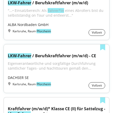
LKW-Fahrer
 / Berufskraftfahrer (m/w/d)
"...• Einsatzbereich: Als 
Fahrer*in
 eines Abrollers bist du 
selbstständig on Tour und entleerst..."
ALBA Nordbaden GmbH
Karlsruhe, Raum
Pforzheim
Vollzeit
LKW-Fahrer
 / Berufskraftfahrer (m/w/d) - CE
Eigenverantwortliche und sorgfältige Durchführung 
sämtlicher Tages- und Nachttouren gemäß den...
DACHSER SE
Karlsruhe, Raum
Pforzheim
Vollzeit