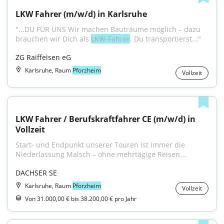
LKW Fahrer (m/w/d) in Karlsruhe
"...DU FÜR UNS Wir machen Bauträume möglich – dazu 
brauchen wir Dich als 
LKW-Fahrer
. Du transportierst..."
ZG Raiffeisen eG
Karlsruhe, Raum
Pforzheim
Vollzeit
LKW Fahrer / Berufskraftfahrer CE (m/w/d) in 
Vollzeit
Start- und Endpunkt unserer Touren ist immer die 
Niederlassung Malsch – ohne mehrtägige Reisen...
DACHSER SE
Karlsruhe, Raum
Pforzheim
Vollzeit
Von 31.000,00 € bis 38.200,00 € pro Jahr