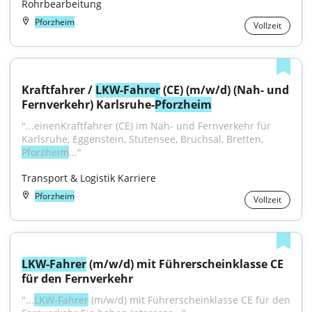
Rohrbearbeitung
Pforzheim
Vollzeit
Kraftfahrer / 
LKW-Fahrer
 (CE) (m/w/d) (Nah- und 
Fernverkehr) Karlsruhe-
Pforzheim
"...einenKraftfahrer (CE) im Nah- und Fernverkehr für 
Karlsruhe, Eggenstein, Stutensee, Bruchsal, Bretten, 
Pforzheim
..."
Transport & Logistik Karriere
Pforzheim
Vollzeit
LKW-Fahrer
 (m/w/d) mit Führerscheinklasse CE 
für den Fernverkehr
"...
LKW-Fahrer
 (m/w/d) mit Führerscheinklasse CE für den 