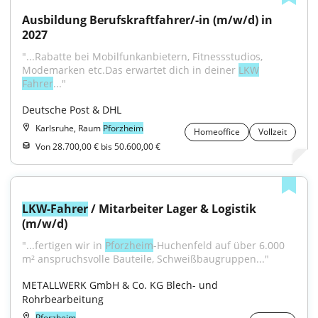
Ausbildung Berufskraftfahrer/-in (m/w/d) in 
2027
"...Rabatte bei Mobilfunkanbietern, Fitnessstudios, 
Modemarken etc.Das erwartet dich in deiner 
LKW
Fahrer
..."
Deutsche Post & DHL
Karlsruhe, Raum
Pforzheim
Homeoffice
Vollzeit
Von 28.700,00 € bis 50.600,00 €
LKW-Fahrer
 / Mitarbeiter Lager & Logistik 
(m/w/d)
"...fertigen wir in 
Pforzheim
-Huchenfeld auf über 6.000 
m² anspruchsvolle Bauteile, Schweißbaugruppen..."
METALLWERK GmbH & Co. KG Blech- und 
Rohrbearbeitung
Pforzheim