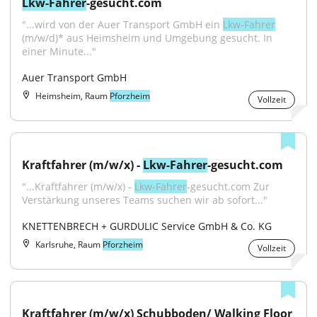
Lkw-Fahrer
-gesucht.com
"...wird von der Auer Transport GmbH ein 
Lkw-Fahrer
(m/w/d)* aus Heimsheim und Umgebung gesucht. In 
einer Minute..."
Auer Transport GmbH
Heimsheim, Raum
Pforzheim
Vollzeit
Kraftfahrer (m/w/x) - 
Lkw-Fahrer
-gesucht.com
"...Kraftfahrer (m/w/x) - 
Lkw-Fahrer
-gesucht.com Zur 
Verstärkung unseres Teams suchen wir ab sofort..."
KNETTENBRECH + GURDULIC Service GmbH & Co. KG
Karlsruhe, Raum
Pforzheim
Vollzeit
Kraftfahrer (m/w/x) Schubboden/ Walking Floor 