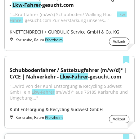
- 
Lkw-Fahrer
-gesucht.com
"...Kraftfahrer (m/w/x) Schubboden/ Walking Floor - 
Lkw-
Fahrer
-gesucht.com Zur Verstärkung unseres..."
KNETTENBRECH + GURDULIC Service GmbH & Co. KG
Karlsruhe, Raum
Pforzheim
Vollzeit
Schubbodenfahrer / Sattelzugfahrer (m/w/d)* | 
C/CE | Nahverkehr - 
Lkw-Fahrer
-gesucht.com
"...wird von der Kühl Entsorgung & Recycling Südwest 
GmbH ein 
Lkw-Fahrer
 (m/w/d)* aus 76185 Karlsruhe und 
Umgebung..."
Kühl Entsorgung & Recycling Südwest GmbH
Karlsruhe, Raum
Pforzheim
Vollzeit