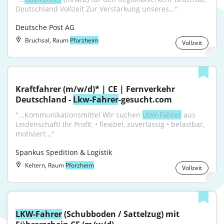
Deutschland Vollzeit Zur Verstärkung unseres..."
Deutsche Post AG
Bruchsal, Raum
Pforzheim
Vollzeit
Kraftfahrer (m/w/d)* | CE | Fernverkehr 
Deutschland - 
Lkw-Fahrer
-gesucht.com
"...Kommunikationsmittel Wir suchen 
LKW-Fahrer
 aus 
Leidenschaft! Ihr Profil: • flexibel, zuverlässig • belastbar, 
motiviert..."
Spankus Spedition & Logistik
Keltern, Raum
Pforzheim
Vollzeit
LKW-Fahrer
 (Schubboden / Sattelzug) mit 