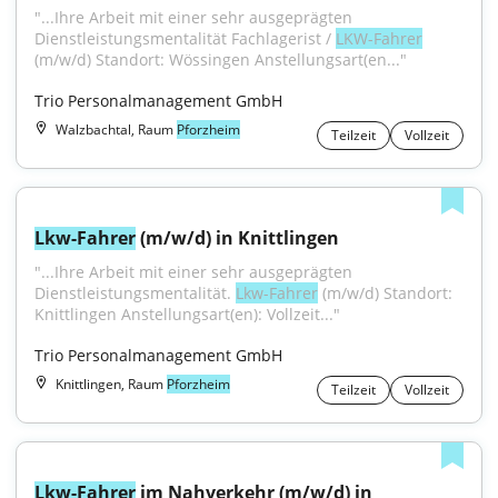
"...Ihre Arbeit mit einer sehr ausgeprägten 
Dienstleistungsmentalität Fachlagerist / 
LKW-Fahrer
(m/w/d) Standort: Wössingen Anstellungsart(en..."
Trio Personalmanagement GmbH
Walzbachtal, Raum
Pforzheim
Teilzeit
Vollzeit
Lkw-Fahrer
 (m/w/d) in Knittlingen
"...Ihre Arbeit mit einer sehr ausgeprägten 
Dienstleistungsmentalität. 
Lkw-Fahrer
 (m/w/d) Standort: 
Knittlingen Anstellungsart(en): Vollzeit..."
Trio Personalmanagement GmbH
Knittlingen, Raum
Pforzheim
Teilzeit
Vollzeit
Lkw-Fahrer
 im Nahverkehr (m/w/d) in 