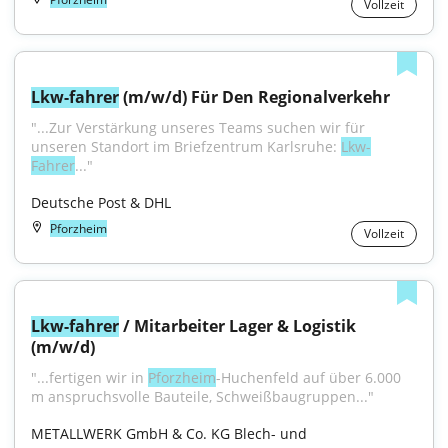
Vollzeit
Lkw-fahrer
 (m/w/d) Für Den Regionalverkehr
"...Zur Verstärkung unseres Teams suchen wir für 
unseren Standort im Briefzentrum Karlsruhe: 
Lkw-
Fahrer
..."
Deutsche Post & DHL
Pforzheim
Vollzeit
Lkw-fahrer
 / Mitarbeiter Lager & Logistik 
(m/w/d)
"...fertigen wir in 
Pforzheim
-Huchenfeld auf über 6.000 
m anspruchsvolle Bauteile, Schweißbaugruppen..."
METALLWERK GmbH & Co. KG Blech- und 