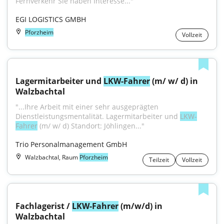
Fernverkehr Sie haben Interesse..."
EGI LOGISTICS GMBH
Pforzheim
Vollzeit
Lagermitarbeiter und 
LKW-Fahrer
 (m/ w/ d) in 
Walzbachtal
"...Ihre Arbeit mit einer sehr ausgeprägten 
Dienstleistungsmentalität. Lagermitarbeiter und 
LKW-
Fahrer
 (m/ w/ d) Standort: Jöhlingen..."
Trio Personalmanagement GmbH
Walzbachtal, Raum
Pforzheim
Teilzeit
Vollzeit
Fachlagerist / 
LKW-Fahrer
 (m/w/d) in 
Walzbachtal