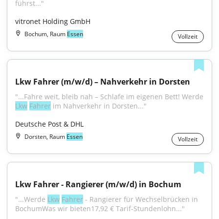
führst..."
vitronet Holding GmbH
Bochum, Raum
Essen
Vollzeit
Lkw Fahrer (m/w/d) – Nahverkehr in Dorsten
"...Fahre weit, bleib nah – Schlafe im eigenen Bett! Werde 
Lkw
Fahrer
 im Nahverkehr in Dorsten..."
Deutsche Post & DHL
Dorsten, Raum
Essen
Vollzeit
Lkw Fahrer - Rangierer (m/w/d) in Bochum
"...Werde 
Lkw
Fahrer
 - Rangierer für Wechselbrücken in 
BochumWas wir bieten17,92 € Tarif-Stundenlohn..."