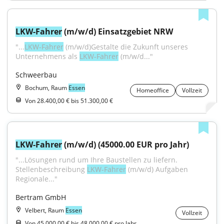
LKW-Fahrer
 (m/w/d) Einsatzgebiet NRW
"...
LKW-Fahrer
 (m/w/d)Gestalte die Zukunft unseres 
Unternehmens als 
LKW-Fahrer
 (m/w/d..."
Schweerbau
Bochum, Raum
Essen
Homeoffice
Vollzeit
Von 28.400,00 € bis 51.300,00 €
LKW-Fahrer
 (m/w/d) (45000.00 EUR pro Jahr)
"...Lösungen rund um Ihre Baustellen zu liefern. 
Stellenbeschreibung 
LKW-Fahrer
 (m/w/d) Aufgaben 
Regionale..."
Bertram GmbH
Velbert, Raum
Essen
Vollzeit
Von 45.000,00 € bis 48.000,00 € pro Jahr