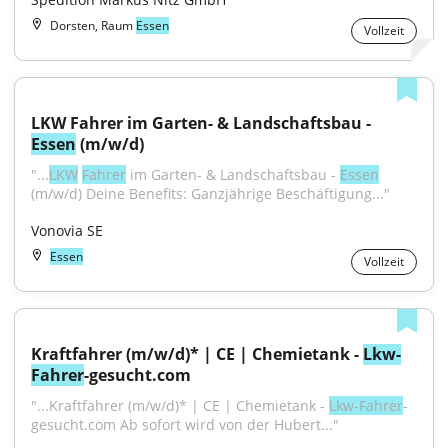
Dorsten, Raum
Essen
Vollzeit
LKW Fahrer im Garten- & Landschaftsbau - 
Essen
 (m/w/d)
"...
LKW
Fahrer
 im Garten- & Landschaftsbau - 
Essen
(m/w/d) Deine Benefits: Ganzjährige Beschäftigung..."
Vonovia SE
Essen
Vollzeit
Kraftfahrer (m/w/d)* | CE | Chemietank - 
Lkw-
Fahrer
-gesucht.com
"...Kraftfahrer (m/w/d)* | CE | Chemietank - 
Lkw-Fahrer
-
gesucht.com Ab sofort wird von der Hubert..."