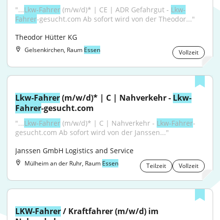
"...
Lkw-Fahrer
 (m/w/d)* | CE | ADR Gefahrgut - 
Lkw-
Fahrer
-gesucht.com Ab sofort wird von der Theodor..."
Theodor Hütter KG
Gelsenkirchen, Raum
Essen
Vollzeit
Lkw-Fahrer
 (m/w/d)* | C | Nahverkehr - 
Lkw-
Fahrer
-gesucht.com
"...
Lkw-Fahrer
 (m/w/d)* | C | Nahverkehr - 
Lkw-Fahrer
-
gesucht.com Ab sofort wird von der Janssen..."
Janssen GmbH Logistics and Service
Mülheim an der Ruhr, Raum
Essen
Teilzeit
Vollzeit
LKW-Fahrer
 / Kraftfahrer (m/w/d) im 