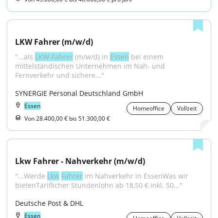
LKW Fahrer (m/w/d)
"...als 
LKW-Fahrer
 (m/w/d) in 
Essen
 bei einem 
mittelständischen Unternehmen im Nah- und 
Fernverkehr und sichere..."
SYNERGIE Personal Deutschland GmbH
Essen
Homeoffice
Vollzeit
Von 28.400,00 € bis 51.300,00 €
Lkw Fahrer - Nahverkehr (m/w/d)
"...Werde 
Lkw
Fahrer
 im Nahverkehr in EssenWas wir 
bietenTariflicher Stundenlohn ab 18,50 € inkl. 50..."
Deutsche Post & DHL
Essen