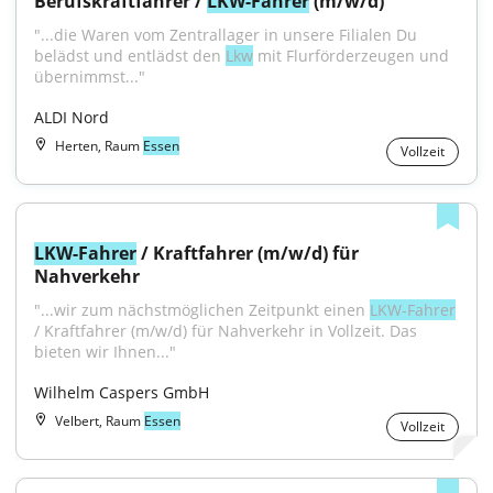
Berufskraftfahrer / 
LKW-Fahrer
 (m/w/d)
"...die Waren vom Zentrallager in unsere Filialen Du 
belädst und entlädst den 
Lkw
 mit Flurförderzeugen und 
übernimmst..."
ALDI Nord
Herten, Raum
Essen
Vollzeit
LKW-Fahrer
 / Kraftfahrer (m/w/d) für 
Nahverkehr
"...wir zum nächstmöglichen Zeitpunkt einen 
LKW-Fahrer
/ Kraftfahrer (m/w/d) für Nahverkehr in Vollzeit. Das 
bieten wir Ihnen..."
Wilhelm Caspers GmbH
Velbert, Raum
Essen
Vollzeit