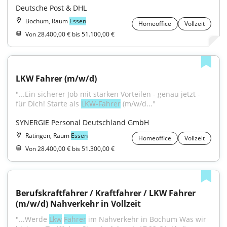
Deutsche Post & DHL
Bochum, Raum
Essen
Homeoffice
Vollzeit
Von 28.400,00 € bis 51.100,00 €
LKW Fahrer (m/w/d)
"...Ein sicherer Job mit starken Vorteilen - genau jetzt - 
für Dich! Starte als 
LKW-Fahrer
 (m/w/d..."
SYNERGIE Personal Deutschland GmbH
Ratingen, Raum
Essen
Homeoffice
Vollzeit
Von 28.400,00 € bis 51.300,00 €
Berufskraftfahrer / Kraftfahrer / LKW Fahrer 
(m/w/d) Nahverkehr in Vollzeit
"...Werde 
Lkw
Fahrer
 im Nahverkehr in Bochum Was wir 