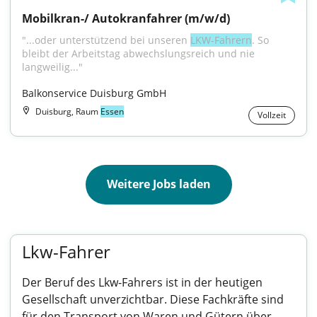
Mobilkran-/ Autokranfahrer (m/w/d)
"...oder unterstützend bei unseren 
LKW-Fahrern
. So 
bleibt der Arbeitstag abwechslungsreich und nie 
langweilig..."
Balkonservice Duisburg GmbH
Duisburg, Raum
Essen
Vollzeit
Weitere Jobs laden
Lkw-Fahrer
Der Beruf des Lkw-Fahrers ist in der heutigen
Gesellschaft unverzichtbar. Diese Fachkräfte sind
für den Transport von Waren und Gütern über