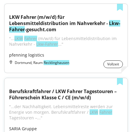
LKW Fahrer (m/w/d) für 
Lebensmitteldistribution im Nahverkehr - 
Lkw-
Fahrer
-gesucht.com
"...
LKW
Fahrer
 (m/w/d) für Lebensmitteldistribution im 
Nahverkehr - 
Lkw-Fahrer
..."
pfenning logistics
Dortmund, Raum
Recklinghausen
Vollzeit
Berufskraftfahrer / LKW Fahrer Tagestouren – 
Führerschein Klasse C / CE (m/w/d)
"...der Nachhaltigkeit. Lebensmittelreste werden zur 
Energie von morgen. Berufskraftfahrer / 
LKW
Fahrer
Tagestouren –..."
SARIA Gruppe