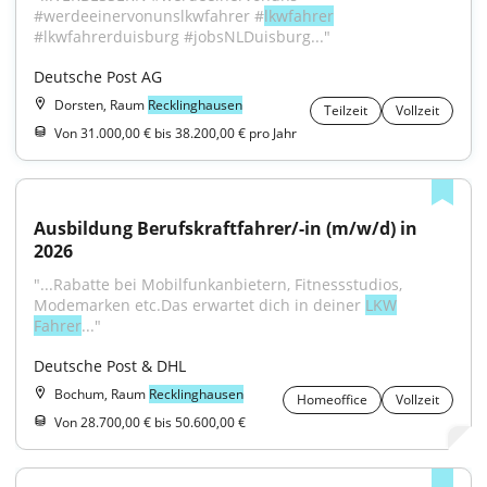
#werdeeinervonunslkwfahrer #
lkwfahrer
#lkwfahrerduisburg #jobsNLDuisburg..."
Deutsche Post AG
Dorsten, Raum
Recklinghausen
Teilzeit
Vollzeit
Von 31.000,00 € bis 38.200,00 € pro Jahr
Ausbildung Berufskraftfahrer/-in (m/w/d) in 
2026
"...Rabatte bei Mobilfunkanbietern, Fitnessstudios, 
Modemarken etc.Das erwartet dich in deiner 
LKW
Fahrer
..."
Deutsche Post & DHL
Bochum, Raum
Recklinghausen
Homeoffice
Vollzeit
Von 28.700,00 € bis 50.600,00 €