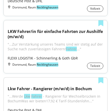
Deutsche Post & DHL
Dortmund, Raum
Recklinghausen
Vollzeit
LKW Fahrer/in für einfache Fahrten zur Aushilfe 
(m/w/d)
"...Zur Verstärkung unseres Teams sind wir stetig auf der 
Suche nach zuverlässigen Fahrern!
Fahrer
..."
FLEXX LOGISTIK - Schinnerling & Goth GbR
Dortmund, Raum
Recklinghausen
Teilzeit
Lkw Fahrer - Rangierer (m/w/d) in Bochum
"...Werde 
Lkw
Fahrer
 - Rangierer für Wechselbrücken in 
BochumWas wir bieten17,92 € Tarif-Stundenlohn..."
Deutsche Post & DHL