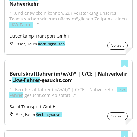
Nahverkehr
"...und entwickeln können. Zur Verstärkung unseres 
Teams suchen wir zum nächstmöglichen Zeitpunkt einen 
LKW-Fahrer
..."
Duvenkamp Transport GmbH
Essen, Raum
Recklinghausen
Vollzeit
Berufskraftfahrer (m/w/d)* | C/CE | Nahverkehr 
- 
Lkw-Fahrer
-gesucht.com
"...Berufskraftfahrer (m/w/d)* | C/CE | Nahverkehr - 
Lkw-
Fahrer
-gesucht.com Ab sofort..."
Sarpi Transport GmbH
Marl, Raum
Recklinghausen
Vollzeit