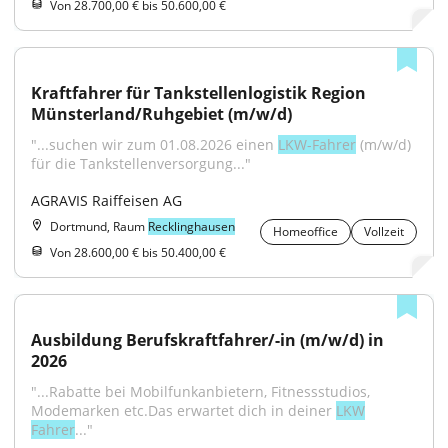
Von 28.700,00 € bis 50.600,00 €
Kraftfahrer für Tankstellenlogistik Region 
Münsterland/Ruhgebiet (m/w/d)
"...suchen wir zum 01.08.2026 einen 
LKW-Fahrer
 (m/w/d) 
für die Tankstellenversorgung..."
AGRAVIS Raiffeisen AG
Dortmund, Raum
Recklinghausen
Homeoffice
Vollzeit
Von 28.600,00 € bis 50.400,00 €
Ausbildung Berufskraftfahrer/-in (m/w/d) in 
2026
"...Rabatte bei Mobilfunkanbietern, Fitnessstudios, 
Modemarken etc.Das erwartet dich in deiner 
LKW
Fahrer
..."