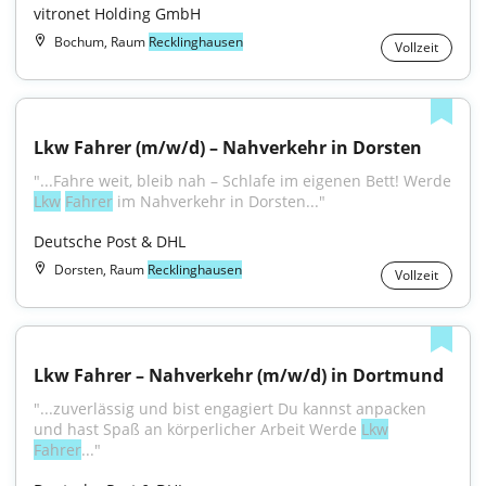
vitronet Holding GmbH
Bochum, Raum
Recklinghausen
Vollzeit
Lkw Fahrer (m/w/d) – Nahverkehr in Dorsten
"...Fahre weit, bleib nah – Schlafe im eigenen Bett! Werde 
Lkw
Fahrer
 im Nahverkehr in Dorsten..."
Deutsche Post & DHL
Dorsten, Raum
Recklinghausen
Vollzeit
Lkw Fahrer – Nahverkehr (m/w/d) in Dortmund
"...zuverlässig und bist engagiert Du kannst anpacken 
und hast Spaß an körperlicher Arbeit Werde 
Lkw
Fahrer
..."