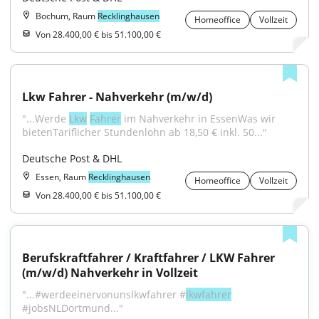
Bochum, Raum
Recklinghausen
Homeoffice
Vollzeit
Von 28.400,00 € bis 51.100,00 €
Lkw Fahrer - Nahverkehr (m/w/d)
"...Werde 
Lkw
Fahrer
 im Nahverkehr in EssenWas wir 
bietenTariflicher Stundenlohn ab 18,50 € inkl. 50..."
Deutsche Post & DHL
Essen, Raum
Recklinghausen
Homeoffice
Vollzeit
Von 28.400,00 € bis 51.100,00 €
Berufskraftfahrer / Kraftfahrer / LKW Fahrer 
(m/w/d) Nahverkehr in Vollzeit
"...#werdeeinervonunslkwfahrer #
lkwfahrer
#jobsNLDortmund..."