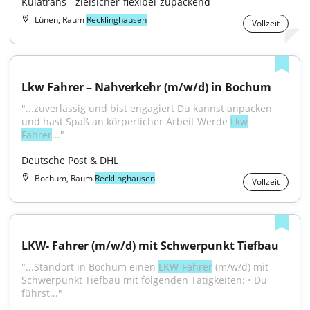
Kulatrans - zielsicher-flexibel-zupackend
Lünen, Raum
Recklinghausen
Vollzeit
Lkw Fahrer – Nahverkehr (m/w/d) in Bochum
"...zuverlässig und bist engagiert Du kannst anpacken 
und hast Spaß an körperlicher Arbeit Werde 
Lkw
Fahrer
..."
Deutsche Post & DHL
Bochum, Raum
Recklinghausen
Vollzeit
LKW- Fahrer (m/w/d) mit Schwerpunkt Tiefbau
"...Standort in Bochum einen 
LKW-Fahrer
 (m/w/d) mit 
Schwerpunkt Tiefbau mit folgenden Tätigkeiten: • Du 
führst..."