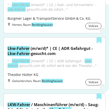
"...
Lkw-Fahrer
 (m/w/d)* | CE | Nah- und Fernverkehr - 
Lkw-Fahrer
-gesucht.com Ab sofort..."
Burgmer Lager & TransportService GmbH & Co. KG
Herten, Raum
Recklinghausen
Vollzeit
Lkw-Fahrer
 (m/w/d)* | CE | ADR Gefahrgut - 
Lkw-Fahrer
-gesucht.com
"...
Lkw-Fahrer
 (m/w/d)* | CE | ADR Gefahrgut - 
Lkw-
Fahrer
-gesucht.com Ab sofort wird von der Theodor..."
Theodor Hütter KG
Gelsenkirchen, Raum
Recklinghausen
Vollzeit
LKW-Fahrer
 / Maschinenführer (m/w/d) – Saug- 