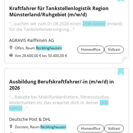
Kraftfahrer für Tankstellenlogistik Region 
Münsterland/Ruhgebiet (m/w/d)
"...suchen wir zum 01.08.2026 einen 
LKW-Fahrer
 (m/w/d) 
für die Tankstellenversorgung..."
AGRAVIS Raiffeisen AG
Olfen, Raum
Recklinghausen
Homeoffice
Vollzeit
Von 28.600,00 € bis 50.400,00 €
Ausbildung Berufskraftfahrer/-in (m/w/d) in 
2026
"...Rabatte bei Mobilfunkanbietern, Fitnessstudios, 
Modemarken etc.Das erwartet dich in deiner 
LKW
Fahrer
..."
Deutsche Post & DHL
Dorsten, Raum
Recklinghausen
Homeoffice
Vollzeit