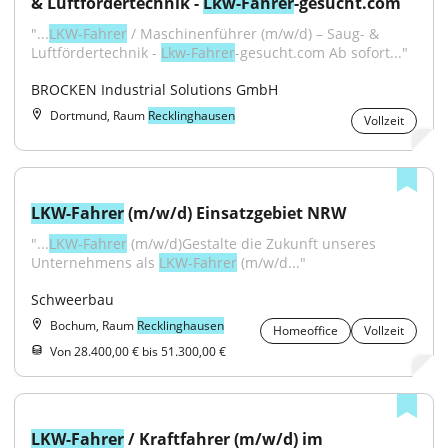
& Luftfördertechnik - 
Lkw-Fahrer
-gesucht.com
"...
LKW-Fahrer
 / Maschinenführer (m/w/d) – Saug- & 
Luftfördertechnik - 
Lkw-Fahrer
-gesucht.com Ab sofort..."
BROCKEN Industrial Solutions GmbH
Dortmund, Raum
Recklinghausen
Vollzeit
LKW-Fahrer
 (m/w/d) Einsatzgebiet NRW
"...
LKW-Fahrer
 (m/w/d)Gestalte die Zukunft unseres 
Unternehmens als 
LKW-Fahrer
 (m/w/d..."
Schweerbau
Bochum, Raum
Recklinghausen
Homeoffice
Vollzeit
Von 28.400,00 € bis 51.300,00 €
LKW-Fahrer
 / Kraftfahrer (m/w/d) im 