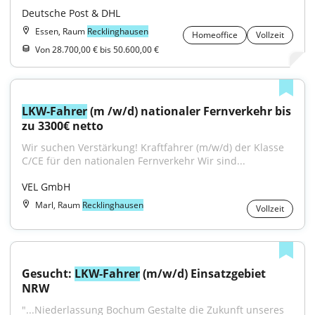
Deutsche Post & DHL
Essen, Raum
Recklinghausen
Homeoffice
Vollzeit
Von 28.700,00 € bis 50.600,00 €
LKW-Fahrer
 (m /w/d) nationaler Fernverkehr bis 
zu 3300€ netto
Wir suchen Verstärkung! Kraftfahrer (m/w/d) der Klasse 
C/CE für den nationalen Fernverkehr Wir sind...
VEL GmbH
Marl, Raum
Recklinghausen
Vollzeit
Gesucht: 
LKW-Fahrer
 (m/w/d) Einsatzgebiet 
NRW
"...Niederlassung Bochum Gestalte die Zukunft unseres 