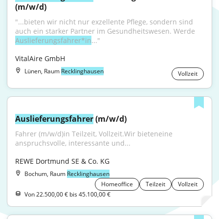
(m/w/d)
"...bieten wir nicht nur exzellente Pflege, sondern sind 
auch ein starker Partner im Gesundheitswesen. Werde 
Auslieferungsfahrer*in
..."
VitalAire GmbH
Lünen, Raum
Recklinghausen
Vollzeit
Auslieferungsfahrer
 (m/w/d)
Fahrer (m/w/d)in Teilzeit, Vollzeit.Wir bieteneine 
anspruchsvolle, interessante und...
REWE Dortmund SE & Co. KG
Bochum, Raum
Recklinghausen
Homeoffice
Teilzeit
Vollzeit
Von 22.500,00 € bis 45.100,00 €