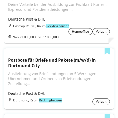
Deine Vorteile bei der Ausbildung zur Fachkraft Kurier-, 
Express- und Postdienstleistungen...
Deutsche Post & DHL
Castrop-Rauxel, Raum
Recklinghausen
Homeoffice
Vollzeit
Von 21.000,00 € bis 37.800,00 €
Postbote für Briefe und Pakete (m/w/d) in 
Dortmund-City
Auslieferung von Briefsendungen an 5 Werktagen 
Übernehmen und Ordnen von Briefsendungen 
Zustellung...
Deutsche Post & DHL
Dortmund, Raum
Recklinghausen
Vollzeit