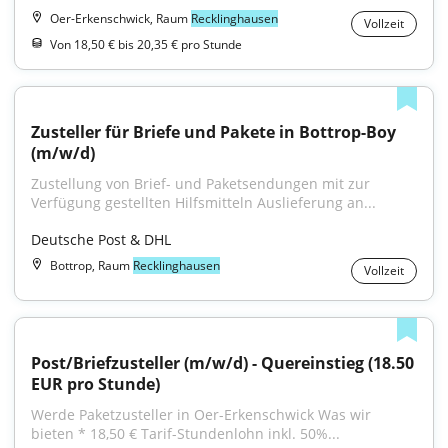
Oer-Erkenschwick, Raum
Recklinghausen
Vollzeit
Von 18,50 € bis 20,35 € pro Stunde
Zusteller für Briefe und Pakete in Bottrop-Boy 
(m/w/d)
Zustellung von Brief- und Paketsendungen mit zur 
Verfügung gestellten Hilfsmitteln Auslieferung an...
Deutsche Post & DHL
Bottrop, Raum
Recklinghausen
Vollzeit
Post/Briefzusteller (m/w/d) - Quereinstieg (18.50 
EUR pro Stunde)
Werde Paketzusteller in Oer-Erkenschwick Was wir 
bieten * 18,50 € Tarif-Stundenlohn inkl. 50%...