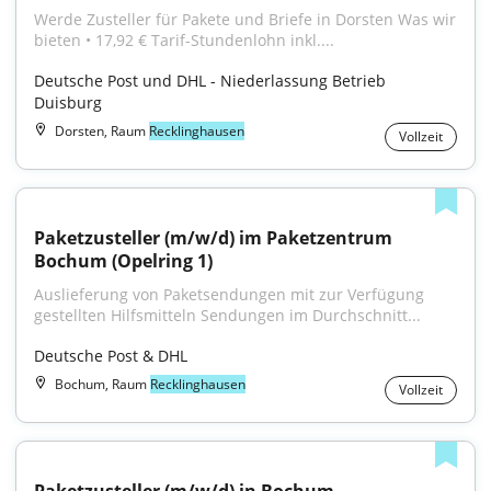
Werde Zusteller für Pakete und Briefe in Dorsten Was wir 
bieten • 17,92 € Tarif-Stundenlohn inkl....
Deutsche Post und DHL - Niederlassung Betrieb 
Duisburg
Dorsten, Raum
Recklinghausen
Vollzeit
Paketzusteller (m/w/d) im Paketzentrum 
Bochum (Opelring 1)
Auslieferung von Paketsendungen mit zur Verfügung 
gestellten Hilfsmitteln Sendungen im Durchschnitt...
Deutsche Post & DHL
Bochum, Raum
Recklinghausen
Vollzeit