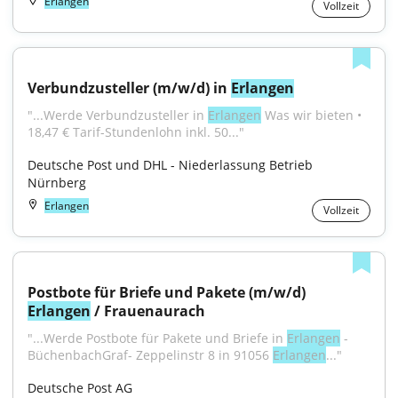
Erlangen
Vollzeit
Verbundzusteller (m/w/d) in 
Erlangen
"...Werde Verbundzusteller in 
Erlangen
 Was wir bieten • 
18,47 € Tarif-Stundenlohn inkl. 50..."
Deutsche Post und DHL - Niederlassung Betrieb 
Nürnberg
Erlangen
Vollzeit
Postbote für Briefe und Pakete (m/w/d) 
Erlangen
 / Frauenaurach
"...Werde Postbote für Pakete und Briefe in 
Erlangen
 - 
BüchenbachGraf- Zeppelinstr 8 in 91056 
Erlangen
..."
Deutsche Post AG