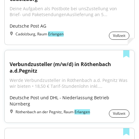
Deine Aufgaben als Postbote bei unsZustellung von 
Brief- und PaketsendungenAuslieferung an 5...
Deutsche Post AG
Cadolzburg, Raum
Erlangen
Vollzeit
Verbundzusteller (m/w/d) in Röthenbach 
a.d.Pegnitz
Werde Verbundzusteller in Röthenbach a.d. Pegnitz Was 
wir bieten • 18,50 € Tarif-Stundenlohn inkl....
Deutsche Post und DHL - Niederlassung Betrieb 
Nürnberg
Röthenbach an der Pegnitz, Raum
Erlangen
Vollzeit