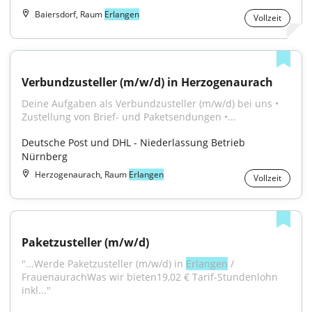
Baiersdorf, Raum
Erlangen
Vollzeit
Verbundzusteller (m/w/d) in Herzogenaurach
Deine Aufgaben als Verbundzusteller (m/w/d) bei uns • 
Zustellung von Brief- und Paketsendungen •...
Deutsche Post und DHL - Niederlassung Betrieb 
Nürnberg
Herzogenaurach, Raum
Erlangen
Vollzeit
Paketzusteller (m/w/d)
"...Werde Paketzusteller (m/w/d) in 
Erlangen
 / 
FrauenaurachWas wir bieten19,02 € Tarif-Stundenlohn 
inkl..."