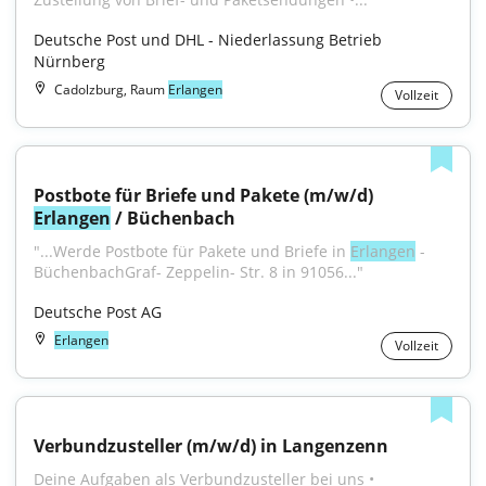
Deutsche Post und DHL - Niederlassung Betrieb 
Nürnberg
Cadolzburg, Raum
Erlangen
Vollzeit
Postbote für Briefe und Pakete (m/w/d) 
Erlangen
 / Büchenbach
"...Werde Postbote für Pakete und Briefe in 
Erlangen
 - 
BüchenbachGraf- Zeppelin- Str. 8 in 91056..."
Deutsche Post AG
Erlangen
Vollzeit
Verbundzusteller (m/w/d) in Langenzenn
Deine Aufgaben als Verbundzusteller bei uns • 