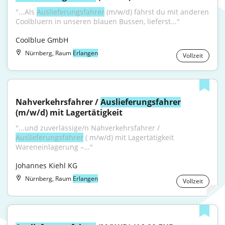
"...Als 
Auslieferungsfahrer
 (m/w/d) fährst du mit anderen 
Coolbluern in unseren blauen Bussen, lieferst..."
Coolblue GmbH
Nürnberg, Raum
Erlangen
Vollzeit
Nahverkehrsfahrer / 
Auslieferungsfahrer
(m/w/d) mit Lagertätigkeit
"...und zuverlässige/n Nahverkehrsfahrer / 
Auslieferungsfahrer
 ( m/w/d) mit Lagertätigkeit 
Wareneinlagerung –..."
Johannes Kiehl KG
Nürnberg, Raum
Erlangen
Vollzeit