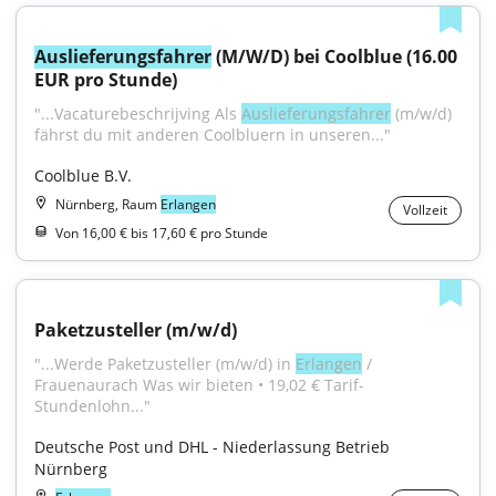
Auslieferungsfahrer
 (M/W/D) bei Coolblue (16.00 
EUR pro Stunde)
"...Vacaturebeschrijving Als 
Auslieferungsfahrer
 (m/w/d) 
fährst du mit anderen Coolbluern in unseren..."
Coolblue B.V.
Nürnberg, Raum
Erlangen
Vollzeit
Von 16,00 € bis 17,60 € pro Stunde
Paketzusteller (m/w/d)
"...Werde Paketzusteller (m/w/d) in 
Erlangen
 / 
Frauenaurach Was wir bieten • 19,02 € Tarif-
Stundenlohn..."
Deutsche Post und DHL - Niederlassung Betrieb 
Nürnberg