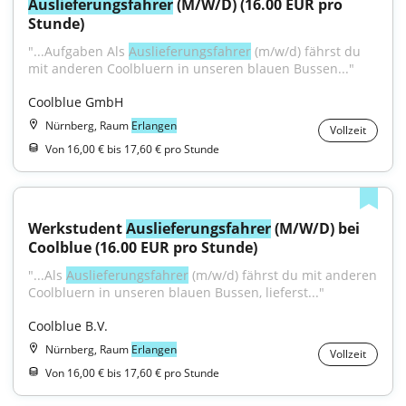
Auslieferungsfahrer
 (M/W/D) (16.00 EUR pro 
Stunde)
"...Aufgaben Als 
Auslieferungsfahrer
 (m/w/d) fährst du 
mit anderen Coolbluern in unseren blauen Bussen..."
Coolblue GmbH
Nürnberg, Raum
Erlangen
Vollzeit
Von 16,00 € bis 17,60 € pro Stunde
Werkstudent 
Auslieferungsfahrer
 (M/W/D) bei 
Coolblue (16.00 EUR pro Stunde)
"...Als 
Auslieferungsfahrer
 (m/w/d) fährst du mit anderen 
Coolbluern in unseren blauen Bussen, lieferst..."
Coolblue B.V.
Nürnberg, Raum
Erlangen
Vollzeit
Von 16,00 € bis 17,60 € pro Stunde