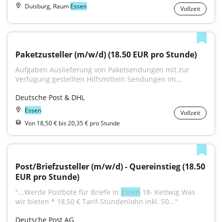
Duisburg, Raum
Essen
Vollzeit
Paketzusteller (m/w/d) (18.50 EUR pro Stunde)
Aufgaben Auslieferung von Paketsendungen mit zur 
Verfügung gestellten Hilfsmitteln Sendungen im...
Deutsche Post & DHL
Essen
Vollzeit
Von 18,50 € bis 20,35 € pro Stunde
Post/Briefzusteller (m/w/d) - Quereinstieg (18.50 
EUR pro Stunde)
"...Werde Postbote für Briefe in 
Essen
 18- Kettwig Was 
wir bieten * 18,50 € Tarif-Stundenlohn inkl. 50..."
Deutsche Post AG