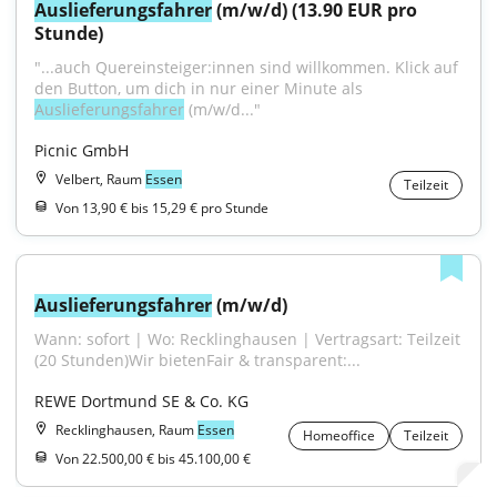
Auslieferungsfahrer
 (m/w/d) (13.90 EUR pro 
Stunde)
"...auch Quereinsteiger:innen sind willkommen. Klick auf 
den Button, um dich in nur einer Minute als 
Auslieferungsfahrer
 (m/w/d..."
Picnic GmbH
Velbert, Raum
Essen
Teilzeit
Von 13,90 € bis 15,29 € pro Stunde
Auslieferungsfahrer
 (m/w/d)
Wann: sofort | Wo: Recklinghausen | Vertragsart: Teilzeit 
(20 Stunden)Wir bietenFair & transparent:...
REWE Dortmund SE & Co. KG
Recklinghausen, Raum
Essen
Homeoffice
Teilzeit
Von 22.500,00 € bis 45.100,00 €