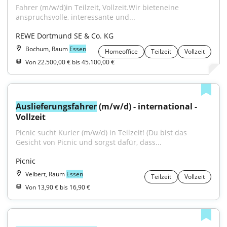
Fahrer (m/w/d)in Teilzeit, Vollzeit.Wir bieteneine 
anspruchsvolle, interessante und...
REWE Dortmund SE & Co. KG
Bochum, Raum
Essen
Homeoffice
Teilzeit
Vollzeit
Von 22.500,00 € bis 45.100,00 €
Auslieferungsfahrer
 (m/w/d) - international - 
Vollzeit
Picnic sucht Kurier (m/w/d) in Teilzeit! (Du bist das 
Gesicht von Picnic und sorgst dafür, dass...
Picnic
Velbert, Raum
Essen
Teilzeit
Vollzeit
Von 13,90 € bis 16,90 €