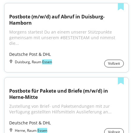
Postbote (m/w/d) auf Abruf in Duisburg-
Hamborn
Morgens startest Du an einem unserer Stützpunkte 
gemeinsam mit unserem #BESTENTEAM und nimmst 
die...
Deutsche Post & DHL
Duisburg, Raum
Essen
Vollzeit
Postbote für Pakete und Briefe (m/w/d) in 
Herne-Mitte
Zustellung von Brief- und Paketsendungen mit zur 
Verfügung gestellten Hilfsmitteln Auslieferung an...
Deutsche Post & DHL
Herne, Raum
Essen
Vollzeit