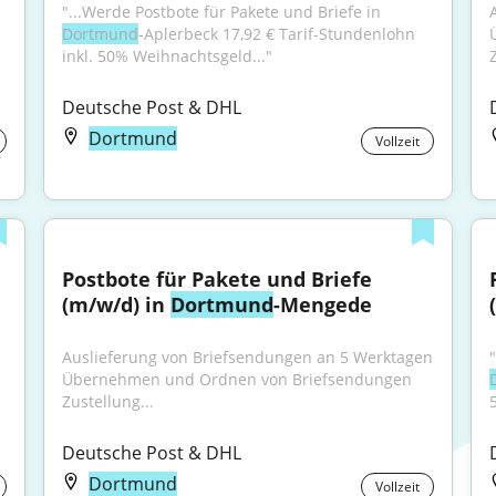
"...Werde Postbote für Pakete und Briefe in 
Dortmund
-Aplerbeck 17,92 € Tarif-Stundenlohn 
inkl. 50% Weihnachtsgeld..."
Deutsche Post & DHL
Dortmund
Vollzeit
Postbote für Pakete und Briefe 
(m/w/d) in 
Dortmund
-Mengede
Auslieferung von Briefsendungen an 5 Werktagen 
Übernehmen und Ordnen von Briefsendungen 
Zustellung...
Deutsche Post & DHL
Dortmund
Vollzeit