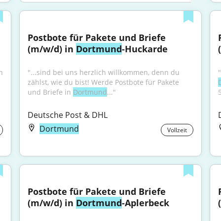
Postbote für Pakete und Briefe 
(m/w/d) in 
Dortmund
-Huckarde
 
"...sind bei uns herzlich willkommen, denn du 
zählst, wie du bist! Werde Postbote für Pakete 
und Briefe in 
Dortmund
..."
Deutsche Post & DHL
Dortmund
Vollzeit
Postbote für Pakete und Briefe 
(m/w/d) in 
Dortmund
-Aplerbeck