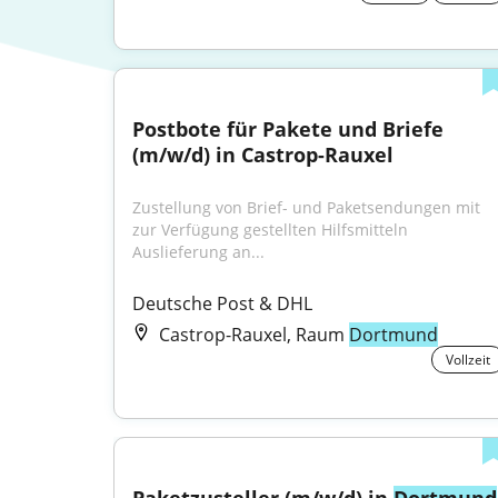
Postbote für Pakete und Briefe 
(m/w/d) in Castrop-Rauxel
Zustellung von Brief- und Paketsendungen mit 
zur Verfügung gestellten Hilfsmitteln 
Auslieferung an...
Deutsche Post & DHL
Castrop-Rauxel, Raum
Dortmund
Vollzeit