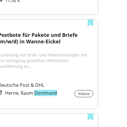
17,92 €
Postbote für Pakete und Briefe 
(m/w/d) in Wanne-Eickel
Zustellung von Brief- und Paketsendungen mit 
zur Verfügung gestellten Hilfsmitteln 
Auslieferung an...
Deutsche Post & DHL
Herne, Raum
Dortmund
Vollzeit