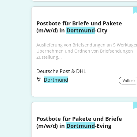
Postbote für Briefe und Pakete 
(m/w/d) in 
Dortmund
-City
Auslieferung von Briefsendungen an 5 Werktagen
Übernehmen und Ordnen von Briefsendungen 
Zustellung...
Deutsche Post & DHL
Dortmund
Vollzeit
Postbote für Pakete und Briefe 
(m/w/d) in 
Dortmund
-Eving