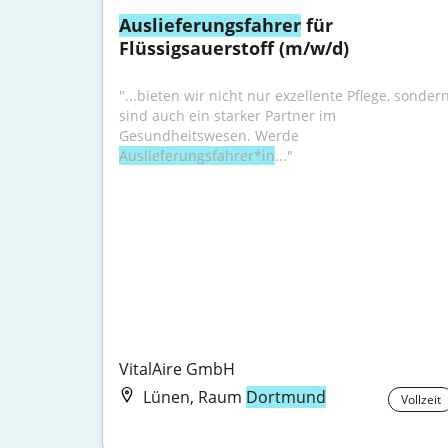
Auslieferungsfahrer
 für 
Flüssigsauerstoff (m/w/d)
"...bieten wir nicht nur exzellente Pflege, sondern
sind auch ein starker Partner im 
Gesundheitswesen. Werde 
Auslieferungsfahrer*in
..."
VitalAire GmbH
Lünen, Raum
Dortmund
Vollzeit