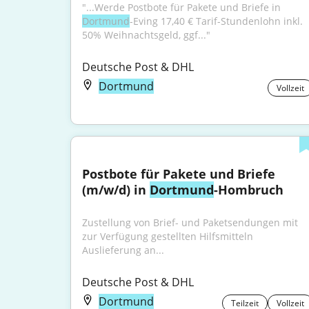
"...Werde Postbote für Pakete und Briefe in 
Dortmund
-Eving 17,40 € Tarif-Stundenlohn inkl. 
50% Weihnachtsgeld, ggf..."
Deutsche Post & DHL
Dortmund
Vollzeit
Postbote für Pakete und Briefe 
(m/w/d) in 
Dortmund
-Hombruch
Zustellung von Brief- und Paketsendungen mit 
zur Verfügung gestellten Hilfsmitteln 
Auslieferung an...
Deutsche Post & DHL
Dortmund
Teilzeit
Vollzeit