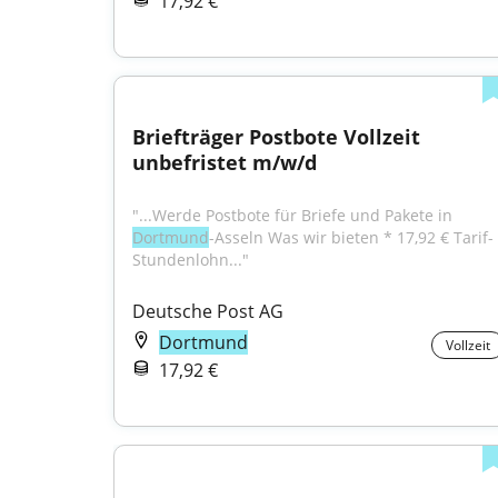
17,92 €
Briefträger Postbote Vollzeit 
unbefristet m/w/d
"...Werde Postbote für Briefe und Pakete in 
Dortmund
-Asseln Was wir bieten * 17,92 € Tarif-
Stundenlohn..."
Deutsche Post AG
Dortmund
Vollzeit
17,92 €