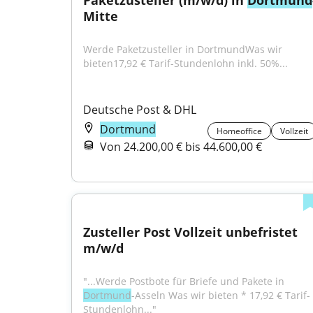
Paketzusteller (m/w/d) in 
Dortmund
Mitte
Werde Paketzusteller in DortmundWas wir 
bieten17,92 € Tarif-Stundenlohn inkl. 50%...
Deutsche Post & DHL
Dortmund
Homeoffice
Vollzeit
Von 24.200,00 € bis 44.600,00 €
Zusteller Post Vollzeit unbefristet 
m/w/d
"...Werde Postbote für Briefe und Pakete in 
Dortmund
-Asseln Was wir bieten * 17,92 € Tarif-
Stundenlohn..."