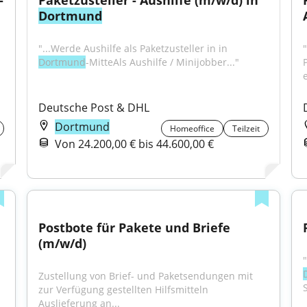
-
Paketzusteller - Aushilfe (m/w/d) in 
Dortmund
"...Werde Aushilfe als Paketzusteller in in 
Dortmund
-MitteAls Aushilfe / Minijobber..."
Deutsche Post & DHL
Dortmund
Homeoffice
Teilzeit
Von 24.200,00 € bis 44.600,00 €
Postbote für Pakete und Briefe 
(m/w/d)
Zustellung von Brief- und Paketsendungen mit 
zur Verfügung gestellten Hilfsmitteln 
Auslieferung an...