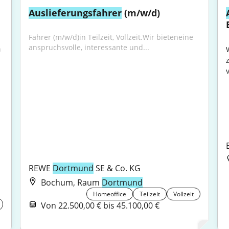
Auslieferungsfahrer
 (m/w/d)
Fahrer (m/w/d)in Teilzeit, Vollzeit.Wir bieteneine 
anspruchsvolle, interessante und...
 
REWE 
Dortmund
 SE & Co. KG
Bochum, Raum
Dortmund
Homeoffice
Teilzeit
Vollzeit
Von 22.500,00 € bis 45.100,00 €