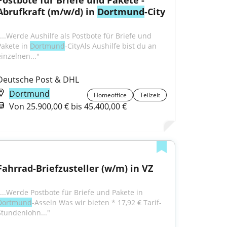
Postbote für Briefe und Pakete - 
Abrufkraft (m/w/d) in 
Dortmund
-City
"...Werde Aushilfe als Postbote für Briefe und 
Pakete in 
Dortmund
-CityAls Aushilfe bist du an 
einzelnen..."
Deutsche Post & DHL
Dortmund
Homeoffice
Teilzeit
Von 25.900,00 € bis 45.400,00 €
Fahrrad-Briefzusteller (w/m) in VZ
"...Werde Postbote für Briefe und Pakete in 
Dortmund
-Asseln Was wir bieten * 17,92 € Tarif-
Stundenlohn..."