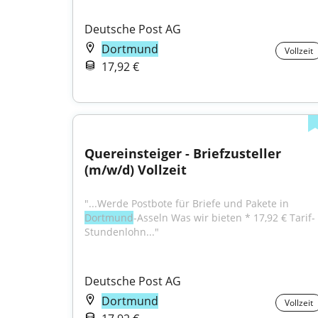
Deutsche Post AG
Dortmund
Vollzeit
17,92 €
Quereinsteiger - Briefzusteller 
(m/w/d) Vollzeit
"...Werde Postbote für Briefe und Pakete in 
Dortmund
-Asseln Was wir bieten * 17,92 € Tarif-
Stundenlohn..."
Deutsche Post AG
Dortmund
Vollzeit