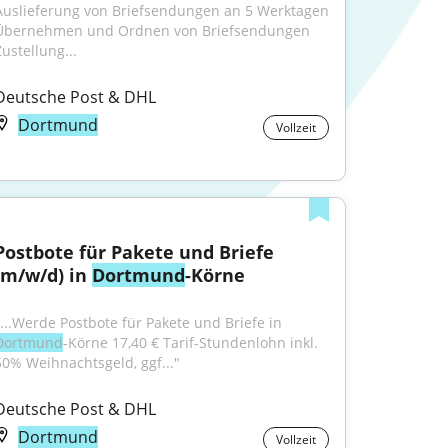
Auslieferung von Briefsendungen an 5 Werktagen 
Übernehmen und Ordnen von Briefsendungen 
Zustellung...
Deutsche Post & DHL
Dortmund
Vollzeit
Postbote für Pakete und Briefe 
(m/w/d) in 
Dortmund
-Körne
"...Werde Postbote für Pakete und Briefe in 
Dortmund
-Körne 17,40 € Tarif-Stundenlohn inkl. 
50% Weihnachtsgeld, ggf..."
Deutsche Post & DHL
Dortmund
Vollzeit