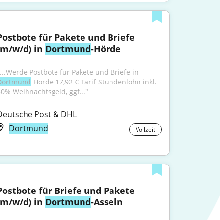
Postbote für Pakete und Briefe 
(m/w/d) in 
Dortmund
-Hörde
"...Werde Postbote für Pakete und Briefe in 
Dortmund
-Hörde 17,92 € Tarif-Stundenlohn inkl. 
50% Weihnachtsgeld, ggf..."
Deutsche Post & DHL
Dortmund
Vollzeit
Postbote für Briefe und Pakete 
(m/w/d) in 
Dortmund
-Asseln