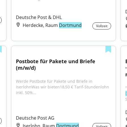
Deutsche Post & DHL
Herdecke, Raum
Dortmund
Vollzeit
Postbote für Pakete und Briefe 
(m/w/d)
Werde Postbote für Pakete und Briefe in 
IserlohnWas wir bieten18,50 € Tarif-Stundenlohn 
inkl. 50%...
Deutsche Post AG
Iserlohn, Raum
Dortmund
Vollzeit