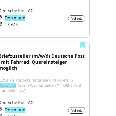
Deutsche Post AG
Dortmund
Vollzeit
17,92 €
Briefzusteller (m/w/d) Deutsche Post 
· mit Fahrrad· Quereinsteiger 
möglich
"...Werde Postbote für Briefe und Pakete in 
Dortmund
-Asseln Was wir bieten * 17,92 € Tarif-
Stundenlohn..."
Deutsche Post AG
Dortmund
Vollzeit