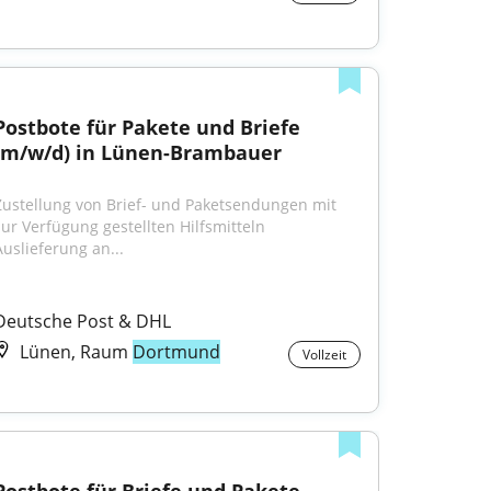
Postbote für Pakete und Briefe 
(m/w/d) in Lünen-Brambauer
Zustellung von Brief- und Paketsendungen mit 
zur Verfügung gestellten Hilfsmitteln 
Auslieferung an...
Deutsche Post & DHL
Lünen, Raum
Dortmund
Vollzeit