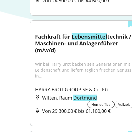
Von 24.500,00 € bis 44.600,00 €
Fachkraft für 
Lebensmittel
technik / 
Maschinen- und Anlagenführer 
(m/w/d)
Wir bei Harry Brot backen seit Generationen mit 
Leidenschaft und liefern täglich frischen Genuss 
in...
HARRY-BROT GROUP SE & Co. KG
Witten, Raum
Dortmund
Homeoffice
Vollzeit
Von 29.300,00 € bis 61.100,00 €