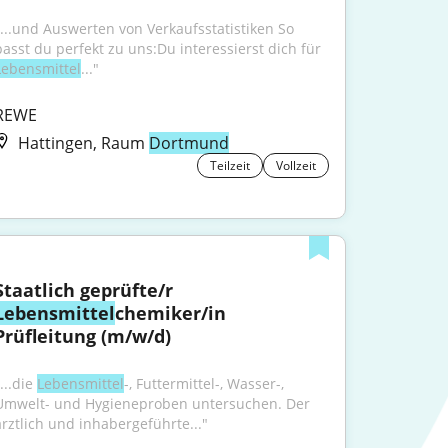
"...und Auswerten von Verkaufsstatistiken So 
passt du perfekt zu uns:Du interessierst dich für 
Lebensmittel
..."
REWE
Hattingen, Raum
Dortmund
Teilzeit
Vollzeit
Staatlich geprüfte/r 
Lebensmittel
chemiker/in 
Prüfleitung (m/w/d)
...die 
Lebensmittel
-, Futtermittel-, Wasser-, 
Umwelt- und Hygieneproben untersuchen. Der 
ärztlich und inhabergeführte..."