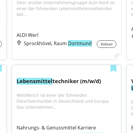
Über unsDie Unternehmensgruppe ALDI Nord ist 
einer der führenden Lebensmitteleinzelhändler. 
Mit...
M
 
ALDI Werl
Sprockhövel, Raum
Dortmund
Vollzeit
Lebensmittel
techniker (m/w/d)
Westfleisch ist einer der führenden 
Fleischvermarkter in Deutschland und Europa. 
B
Das Unternehmen...
Nahrungs- & Genussmittel Karriere