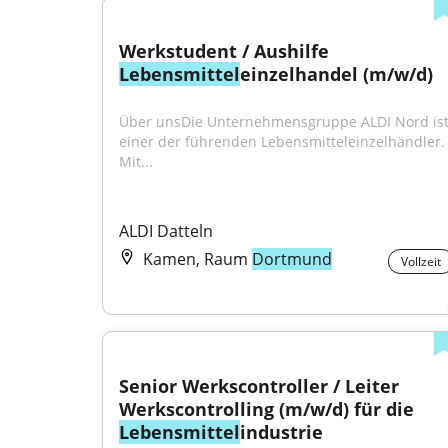
Werkstudent / Aushilfe 
Lebensmittel
einzelhandel (m/w/d)
Über unsDie Unternehmensgruppe ALDI Nord ist
einer der führenden Lebensmitteleinzelhändler. 
Mit...
ALDI Datteln
Kamen, Raum
Dortmund
Vollzeit
Senior Werkscontroller / Leiter 
Werkscontrolling (m/w/d) für die 
Lebensmittel
industrie