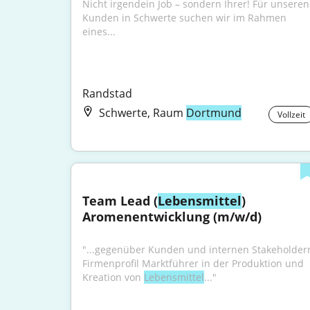
Nicht irgendein Job – sondern Ihrer! Für unseren 
Kunden in Schwerte suchen wir im Rahmen 
eines...
Randstad
Schwerte, Raum
Dortmund
Vollzeit
Team Lead (
Lebensmittel
) 
Aromenentwicklung (m/w/d)
"...gegenüber Kunden und internen Stakeholdern
Firmenprofil Marktführer in der Produktion und 
Kreation von 
Lebensmittel
..."