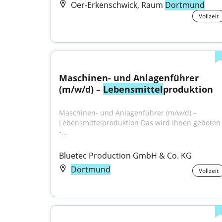
Oer-Erkenschwick, Raum
Dortmund
Vollzeit
Maschinen- und Anlagenführer 
(m/w/d) – 
Lebensmittel
produktion
Maschinen- und Anlagenführer (m/w/d) – 
Lebensmittelproduktion Das wird Ihnen geboten 
•...
Bluetec Production GmbH & Co. KG
Dortmund
Vollzeit