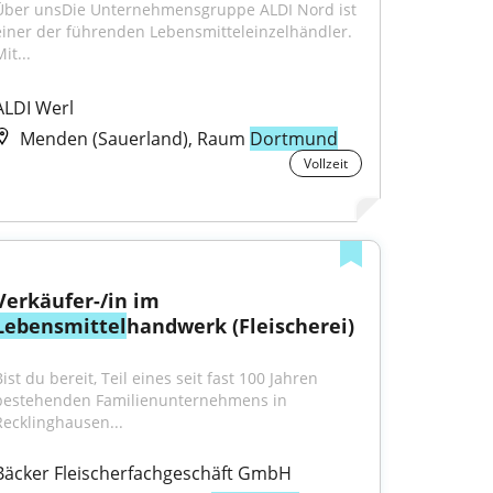
Über unsDie Unternehmensgruppe ALDI Nord ist 
einer der führenden Lebensmitteleinzelhändler. 
it...
ALDI Werl
Menden (Sauerland), Raum
Dortmund
Vollzeit
Verkäufer-/in im 
Lebensmittel
handwerk (Fleischerei)
ist du bereit, Teil eines seit fast 100 Jahren 
bestehenden Familienunternehmens in 
Recklinghausen...
Bäcker Fleischerfachgeschäft GmbH