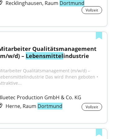
Recklinghausen, Raum
Dortmund
Vollzeit
Mitarbeiter Qualitätsmanagement 
(m/w/d) – 
Lebensmittel
industrie
Mitarbeiter Qualitätsmanagement (m/w/d) – 
Lebensmittelindustrie Das wird Ihnen geboten • 
ttraktive...
Bluetec Production GmbH & Co. KG
Herne, Raum
Dortmund
Vollzeit