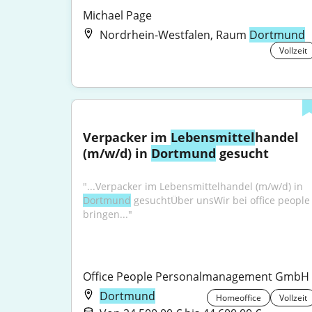
Michael Page
Nordrhein-Westfalen, Raum
Dortmund
Vollzeit
Verpacker im 
Lebensmittel
handel 
(m/w/d) in 
Dortmund
 gesucht
"...Verpacker im Lebensmittelhandel (m/w/d) in 
Dortmund
 gesuchtÜber unsWir bei office people 
bringen..."
Office People Personalmanagement GmbH
Dortmund
Homeoffice
Vollzeit