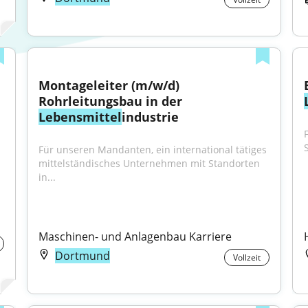
Montageleiter (m/w/d) 
Rohrleitungsbau in der 
Lebensmittel
industrie
Für unseren Mandanten, ein international tätiges 
mittelständisches Unternehmen mit Standorten 
in...
Maschinen- und Anlagenbau Karriere
Dortmund
Vollzeit