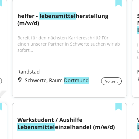
helfer - 
lebensmittel
herstellung 
(m/w/d)
 
Bereit für den nächsten Karriereschritt? Für 
einen unserer Partner in Schwerte suchen wir ab 
sofort...
Randstad
Schwerte, Raum
Dortmund
Vollzeit
Werkstudent / Aushilfe 
Lebensmittel
einzelhandel (m/w/d)