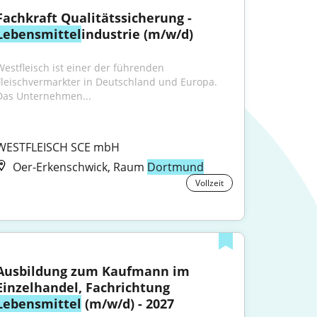
Fachkraft Qualitätssicherung - 
Lebensmittel
industrie (m/w/d)
Westfleisch ist einer der führenden 
Fleischvermarkter in Deutschland und Europa. 
Das Unternehmen...
WESTFLEISCH SCE mbH
Oer-Erkenschwick, Raum
Dortmund
Vollzeit
Ausbildung zum Kaufmann im 
Einzelhandel, Fachrichtung 
Lebensmittel
 (m/w/d) - 2027