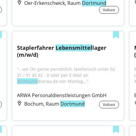
Oer-Erkenschwick, Raum
Dortmund
Vollzeit
Staplerfahrer 
Lebensmittel
lager 
(m/w/d)
"...wir Dir gerne persönlich, telefonisch unter 02 
31 / 91 45 92 - 0 oder per E-Mail an 
dortmund
@arwa.de von Montag..."
A
ARWA Personaldienstleistungen GmbH
Bochum, Raum
Dortmund
Vollzeit