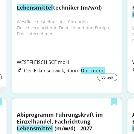
Lebensmittel
techniker (m/w/d)
Westfleisch ist einer der führenden 
Fleischvermarkter in Deutschland und Europa. 
Das Unternehmen...
WESTFLEISCH SCE mbH
Oer-Erkenschwick, Raum
Dortmund
Vollzeit
Abiprogramm Führungskraft im 
Einzelhandel, Fachrichtung 
Lebensmittel
 (m/w/d) - 2027