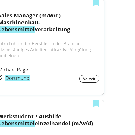
Sales Manager (m/w/d) 
Maschinenbau-
Lebensmittel
verarbeitung
Intro Führender Herstller in der Branche 
Eigenständiges Arbeiten, attraktive Vergütung 
und einen...
Michael Page
Dortmund
Vollzeit
Werkstudent / Aushilfe 
Lebensmittel
einzelhandel (m/w/d)