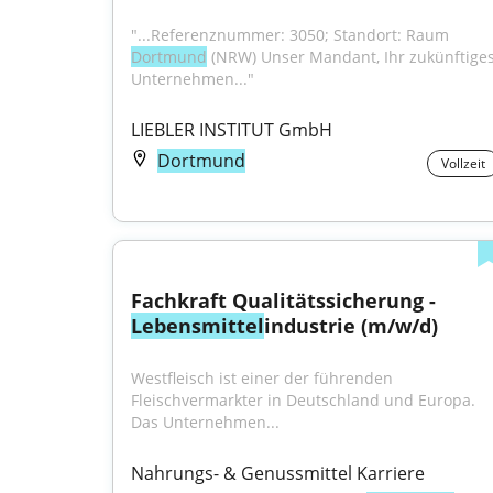
"...Referenznummer: 3050; Standort: Raum 
Dortmund
 (NRW) Unser Mandant, Ihr zukünftiges
Unternehmen..."
LIEBLER INSTITUT GmbH
Dortmund
Vollzeit
Fachkraft Qualitätssicherung - 
Lebensmittel
industrie (m/w/d)
Westfleisch ist einer der führenden 
Fleischvermarkter in Deutschland und Europa. 
Das Unternehmen...
Nahrungs- & Genussmittel Karriere