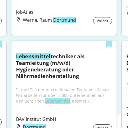
JobAtlas
Werne, Raum
Dortmund
Vollzeit
Lebensmittel
techniker als 
Teamleitung (m/w/d) 
Hygieneberatung oder 
Nährmedienherstellung
"...und Teil der internationalen Tentamus Group. 
i
Wir arbeiten für über 3.000 Unternehmen aus 
den Bereichen 
Lebensmittel
, Kosmetik..."
BAV Institut GmbH
Dortmund
Vollzeit