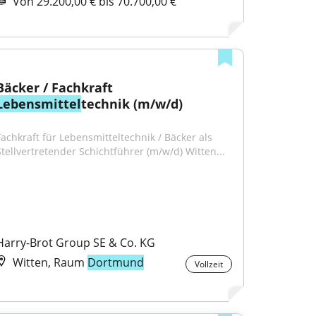
Von 29.200,00 € bis 70.700,00 €
Bäcker / Fachkraft 
Lebensmittel
technik (m/w/d)
Fachkraft für Lebensmitteltechnik / Bäcker als 
Stellvertretender Schichtführer (m/w/d) Witten​...
Harry-Brot Group SE & Co. KG
Witten, Raum
Dortmund
Vollzeit