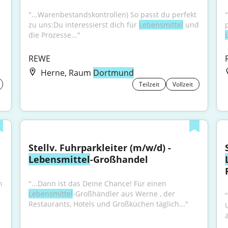
"...Warenbestandskontrollen) So passt du perfekt 
zu uns:Du interessierst dich für 
Lebensmittel
 und 
die Prozesse..."
REWE
Herne, Raum
Dortmund
Teilzeit
Vollzeit
Stellv. Fuhrparkleiter (m/w/d) - 
Lebensmittel
-Großhandel
 
"...Dann ist das Deine Chance! Für einen 
Lebensmittel
-Großhändler aus Werne , der 
"
Restaurants, Hotels und Großküchen täglich..."