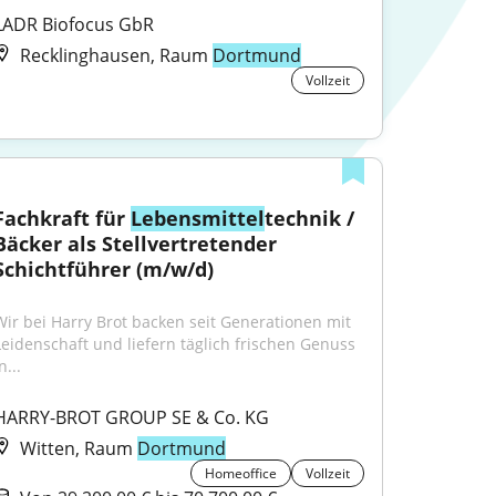
LADR Biofocus GbR
Recklinghausen, Raum
Dortmund
Vollzeit
Fachkraft für 
Lebensmittel
technik / 
Bäcker als Stellvertretender 
Schichtführer (m/w/d)
Wir bei Harry Brot backen seit Generationen mit 
Leidenschaft und liefern täglich frischen Genuss 
n...
HARRY-BROT GROUP SE & Co. KG
Witten, Raum
Dortmund
Homeoffice
Vollzeit