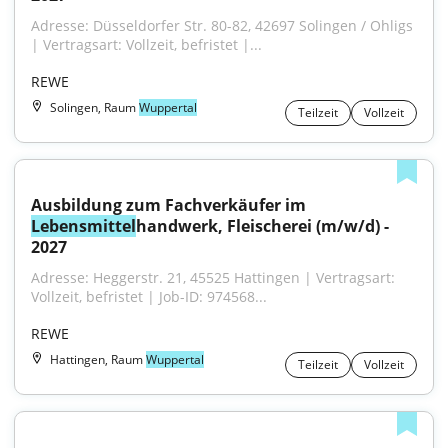
Adresse: Düsseldorfer Str. 80-82, 42697 Solingen / Ohligs 
| Vertragsart: Vollzeit, befristet |...
REWE
Solingen, Raum
Wuppertal
Teilzeit
Vollzeit
Ausbildung zum Fachverkäufer im 
Lebensmittel
handwerk, Fleischerei (m/w/d) - 
2027
Adresse: Heggerstr. 21, 45525 Hattingen | Vertragsart: 
Vollzeit, befristet | Job-ID: 974568...
REWE
Hattingen, Raum
Wuppertal
Teilzeit
Vollzeit