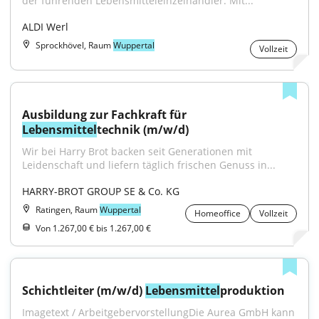
der führenden Lebensmitteleinzelhändler. Mit...
ALDI Werl
Sprockhövel, Raum
Wuppertal
Vollzeit
Ausbildung zur Fachkraft für 
Lebensmittel
technik (m/w/d)
Wir bei Harry Brot backen seit Generationen mit 
Leidenschaft und liefern täglich frischen Genuss in...
HARRY-BROT GROUP SE & Co. KG
Ratingen, Raum
Wuppertal
Homeoffice
Vollzeit
Von 1.267,00 € bis 1.267,00 €
Schichtleiter (m/w/d) 
Lebensmittel
produktion
Imagetext / ArbeitgebervorstellungDie Aurea GmbH kann 