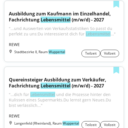
Ausbildung zum Kaufmann im Einzelhandel, 
Fachrichtung 
Lebensmittel
 (m/w/d) - 2027
"...und Auswerten von Verkaufsstatistiken So passt du 
perfekt zu uns:Du interessierst dich für 
Lebensmittel
..."
REWE
Stadtbezirke II, Raum
Wuppertal
Teilzeit
Vollzeit
Quereinsteiger Ausbildung zum Verkäufer, 
Fachrichtung 
Lebensmittel
 (m/w/d) - 2027
"...dich für 
Lebensmittel
 und die Prozesse hinter den 
Kulissen eines Supermarkts.Du lernst gern Neues.Du 
bist verlässlich..."
REWE
Langenfeld (Rheinland), Raum
Wuppertal
Teilzeit
Vollzeit