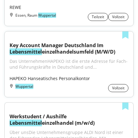
REWE
Essen, Raum
Wuppertal
Teilzeit
Vollzeit
Key Account Manager Deutschland Im 
Lebensmittel
einzelhandelsumfeld (M/W/D)
Das UnternehmenHAPEKO ist die erste Adresse für Fach- 
und Führungskräfte in Deutschland und...
HAPEKO Hanseatisches Personalkontor
Wuppertal
Vollzeit
Werkstudent / Aushilfe 
Lebensmittel
einzelhandel (m/w/d)
Über unsDie Unternehmensgruppe ALDI Nord ist einer 