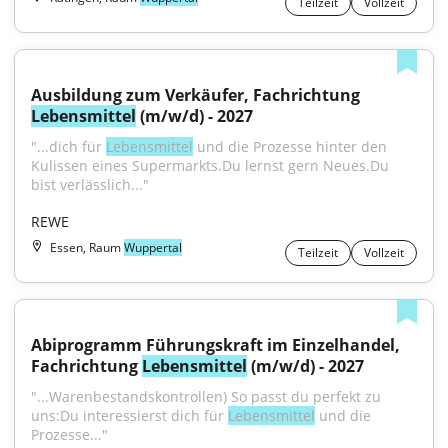
Teilzeit
Vollzeit
Ausbildung zum Verkäufer, Fachrichtung 
Lebensmittel
 (m/w/d) - 2027
"...dich für 
Lebensmittel
 und die Prozesse hinter den 
Kulissen eines Supermarkts.Du lernst gern Neues.Du 
bist verlässlich..."
REWE
Essen, Raum
Wuppertal
Teilzeit
Vollzeit
Abiprogramm Führungskraft im Einzelhandel, 
Fachrichtung 
Lebensmittel
 (m/w/d) - 2027
"...Warenbestandskontrollen) So passt du perfekt zu 
uns:Du interessierst dich für 
Lebensmittel
 und die 
Prozesse..."