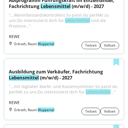
Abiprogramm Führungskraft im Einzelhandel, 
Fachrichtung 
Lebensmittel
 (m/w/d) - 2027
"...Warenbestandskontrollen) So passt du perfekt zu 
uns:Du interessierst dich für 
Lebensmittel
 und die 
Prozesse..."
REWE
Erkrath, Raum
Wuppertal
Teilzeit
Vollzeit
Ausbildung zum Verkäufer, Fachrichtung 
Lebensmittel
 (m/w/d) - 2027
"...mit digitalen Markt- und Kassensystemen So passt du 
perfekt zu uns:Du interessierst dich für 
Lebensmittel
..."
REWE
Erkrath, Raum
Wuppertal
Teilzeit
Vollzeit