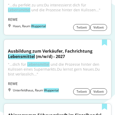
"...du perfekt zu uns:Du interessierst dich für 
Lebensmittel
 und die Prozesse hinter den Kulissen..."
REWE
Haan, Raum
Wuppertal
Teilzeit
Vollzeit
Ausbildung zum Verkäufer, Fachrichtung 
Lebensmittel
 (m/w/d) - 2027
"...dich für 
Lebensmittel
 und die Prozesse hinter den 
Kulissen eines Supermarkts.Du lernst gern Neues.Du 
bist verlässlich..."
REWE
Unterfeldhaus, Raum
Wuppertal
Teilzeit
Vollzeit