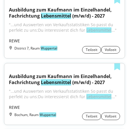
Ausbildung zum Kaufmann im Einzelhandel, 
Fachrichtung 
Lebensmittel
 (m/w/d) - 2027
"...und Auswerten von Verkaufsstatistiken So passt du 
perfekt zu uns:Du interessierst dich für 
Lebensmittel
..."
REWE
District 7, Raum
Wuppertal
Teilzeit
Vollzeit
Ausbildung zum Kaufmann im Einzelhandel, 
Fachrichtung 
Lebensmittel
 (m/w/d) - 2027
"...und Auswerten von Verkaufsstatistiken So passt du 
perfekt zu uns:Du interessierst dich für 
Lebensmittel
..."
REWE
Bochum, Raum
Wuppertal
Teilzeit
Vollzeit