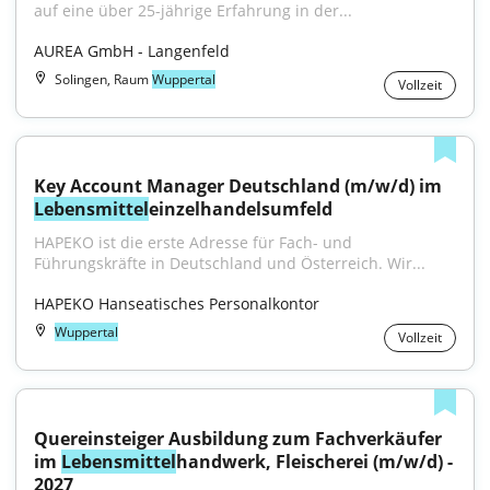
auf eine über 25-jährige Erfahrung in der...
AUREA GmbH - Langenfeld
Solingen, Raum
Wuppertal
Vollzeit
Key Account Manager Deutschland (m/w/d) im 
Lebensmittel
einzelhandelsumfeld
HAPEKO ist die erste Adresse für Fach- und 
Führungskräfte in Deutschland und Österreich. Wir...
HAPEKO Hanseatisches Personalkontor
Wuppertal
Vollzeit
Quereinsteiger Ausbildung zum Fachverkäufer 
im 
Lebensmittel
handwerk, Fleischerei (m/w/d) - 
2027