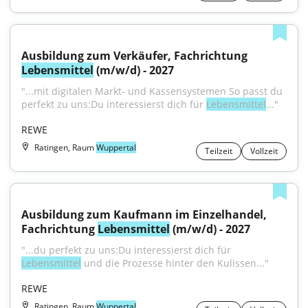
Ausbildung zum Verkäufer, Fachrichtung 
Lebensmittel
 (m/w/d) - 2027
"...mit digitalen Markt- und Kassensystemen So passt du 
perfekt zu uns:Du interessierst dich für 
Lebensmittel
..."
REWE
Ratingen, Raum
Wuppertal
Teilzeit
Vollzeit
Ausbildung zum Kaufmann im Einzelhandel, 
Fachrichtung 
Lebensmittel
 (m/w/d) - 2027
"...du perfekt zu uns:Du interessierst dich für 
Lebensmittel
 und die Prozesse hinter den Kulissen..."
REWE
Ratingen, Raum
Wuppertal