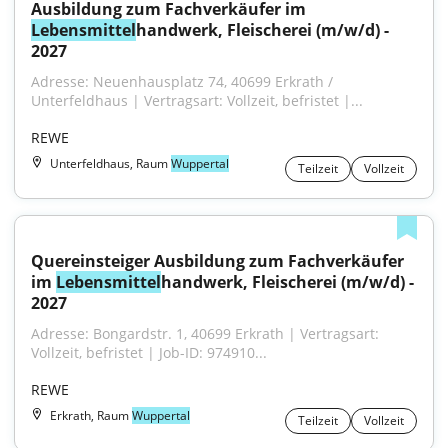
Ausbildung zum Fachverkäufer im 
Lebensmittel
handwerk, Fleischerei (m/w/d) - 
2027
Adresse: Neuenhausplatz 74, 40699 Erkrath / 
Unterfeldhaus | Vertragsart: Vollzeit, befristet |...
REWE
Unterfeldhaus, Raum
Wuppertal
Teilzeit
Vollzeit
Quereinsteiger Ausbildung zum Fachverkäufer 
im 
Lebensmittel
handwerk, Fleischerei (m/w/d) - 
2027
Adresse: Bongardstr. 1, 40699 Erkrath | Vertragsart: 
Vollzeit, befristet | Job-ID: 974910...
REWE
Erkrath, Raum
Wuppertal
Teilzeit
Vollzeit