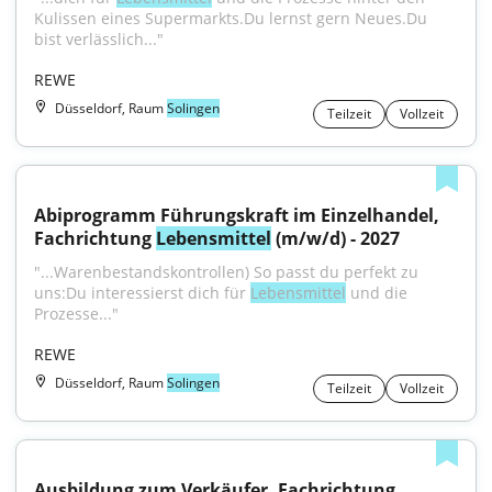
Kulissen eines Supermarkts.Du lernst gern Neues.Du 
bist verlässlich..."
REWE
Düsseldorf, Raum
Solingen
Teilzeit
Vollzeit
Abiprogramm Führungskraft im Einzelhandel, 
Fachrichtung 
Lebensmittel
 (m/w/d) - 2027
"...Warenbestandskontrollen) So passt du perfekt zu 
uns:Du interessierst dich für 
Lebensmittel
 und die 
Prozesse..."
REWE
Düsseldorf, Raum
Solingen
Teilzeit
Vollzeit
Ausbildung zum Verkäufer, Fachrichtung 