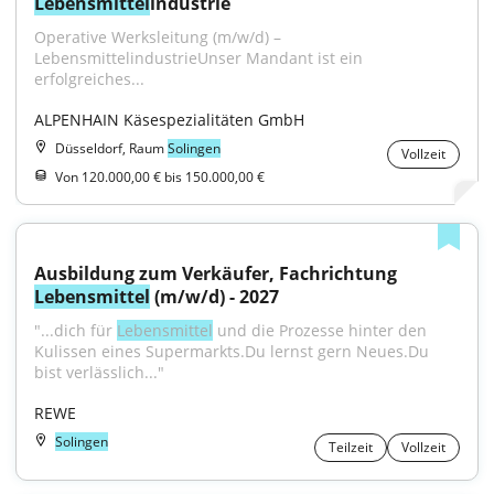
Lebensmittel
industrie
Operative Werksleitung (m/w/d) – 
LebensmittelindustrieUnser Mandant ist ein 
erfolgreiches...
ALPENHAIN Käsespezialitäten GmbH
Düsseldorf, Raum
Solingen
Vollzeit
Von 120.000,00 € bis 150.000,00 €
Ausbildung zum Verkäufer, Fachrichtung 
Lebensmittel
 (m/w/d) - 2027
"...dich für 
Lebensmittel
 und die Prozesse hinter den 
Kulissen eines Supermarkts.Du lernst gern Neues.Du 
bist verlässlich..."
REWE
Solingen
Teilzeit
Vollzeit