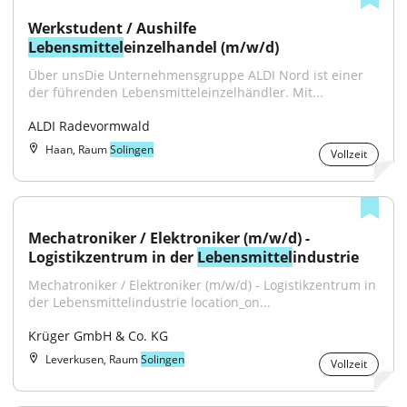
Werkstudent / Aushilfe 
Lebensmittel
einzelhandel (m/w/d)
Über unsDie Unternehmensgruppe ALDI Nord ist einer 
der führenden Lebensmitteleinzelhändler. Mit...
ALDI Radevormwald
Haan, Raum
Solingen
Vollzeit
Mechatroniker / Elektroniker (m/w/d) - 
Logistikzentrum in der 
Lebensmittel
industrie
Mechatroniker / Elektroniker (m/w/d) - Logistikzentrum in 
der Lebensmittelindustrie location_on...
Krüger GmbH & Co. KG
Leverkusen, Raum
Solingen
Vollzeit