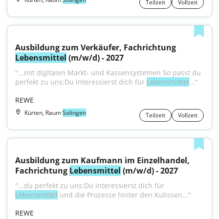
Teilzeit
Vollzeit
Ausbildung zum Verkäufer, Fachrichtung 
Lebensmittel
 (m/w/d) - 2027
"...mit digitalen Markt- und Kassensystemen So passt du 
perfekt zu uns:Du interessierst dich für 
Lebensmittel
..."
REWE
Kürten, Raum
Solingen
Teilzeit
Vollzeit
Ausbildung zum Kaufmann im Einzelhandel, 
Fachrichtung 
Lebensmittel
 (m/w/d) - 2027
"...du perfekt zu uns:Du interessierst dich für 
Lebensmittel
 und die Prozesse hinter den Kulissen..."
REWE