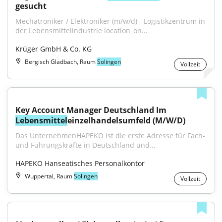
gesucht
Mechatroniker / Elektroniker (m/w/d) - Logistikzentrum in 
der Lebensmittelindustrie location_on...
Krüger GmbH & Co. KG
Bergisch Gladbach, Raum
Solingen
Vollzeit
Key Account Manager Deutschland Im 
Lebensmittel
einzelhandelsumfeld (M/W/D)
Das UnternehmenHAPEKO ist die erste Adresse für Fach- 
und Führungskräfte in Deutschland und...
HAPEKO Hanseatisches Personalkontor
Wuppertal, Raum
Solingen
Vollzeit