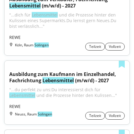
Lebensmittel
 (m/w/d) - 2027
"...dich für 
Lebensmittel
 und die Prozesse hinter den 
Kulissen eines Supermarkts.Du lernst gern Neues.Du 
bist verlässlich..."
REWE
Köln, Raum
Solingen
Teilzeit
Vollzeit
Ausbildung zum Kaufmann im Einzelhandel, 
Fachrichtung 
Lebensmittel
 (m/w/d) - 2027
"...du perfekt zu uns:Du interessierst dich für 
Lebensmittel
 und die Prozesse hinter den Kulissen..."
REWE
Neuss, Raum
Solingen
Teilzeit
Vollzeit