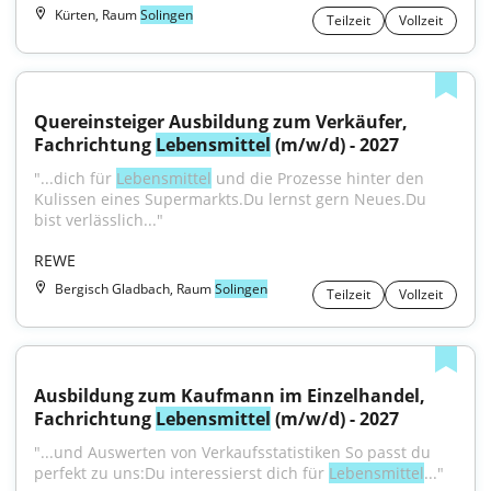
Kürten, Raum
Solingen
Teilzeit
Vollzeit
Quereinsteiger Ausbildung zum Verkäufer, 
Fachrichtung 
Lebensmittel
 (m/w/d) - 2027
"...dich für 
Lebensmittel
 und die Prozesse hinter den 
Kulissen eines Supermarkts.Du lernst gern Neues.Du 
bist verlässlich..."
REWE
Bergisch Gladbach, Raum
Solingen
Teilzeit
Vollzeit
Ausbildung zum Kaufmann im Einzelhandel, 
Fachrichtung 
Lebensmittel
 (m/w/d) - 2027
"...und Auswerten von Verkaufsstatistiken So passt du 
perfekt zu uns:Du interessierst dich für 
Lebensmittel
..."