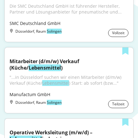
Die SMC Deutschland GmbH ist führender Hersteller, 
Partner und Lösungsanbieter für pneumatische und...
SMC Deutschland GmbH
Düsseldorf, Raum
Solingen
Vollzeit
Mitarbeiter (d/m/w) Verkauf 
(Küche/
Lebensmittel
)
"...in Düsseldorf suchen wir einen Mitarbeiter (d/m/w) 
Verkauf (Küche/
Lebensmittel
) Start: ab sofort (bzw..."
Manufactum GmbH
Düsseldorf, Raum
Solingen
Teilzeit
Operative Werksleitung (m/w/d) – 