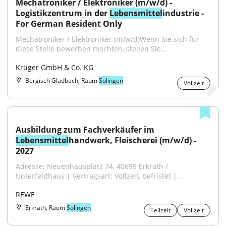
Mechatroniker / Elektroniker (m/w/d) - 
Logistikzentrum in der 
Lebensmittel
industrie - 
For German Resident Only
Mechatroniker / Elektroniker (m/w/d)Wenn Sie sich für 
diese Stelle bewerben möchten, stellen Sie...
Krüger GmbH & Co. KG
Bergisch Gladbach, Raum
Solingen
Vollzeit
Ausbildung zum Fachverkäufer im 
Lebensmittel
handwerk, Fleischerei (m/w/d) - 
2027
Adresse: Neuenhausplatz 74, 40699 Erkrath / 
Unterfeldhaus | Vertragsart: Vollzeit, befristet |...
REWE
Erkrath, Raum
Solingen
Teilzeit
Vollzeit