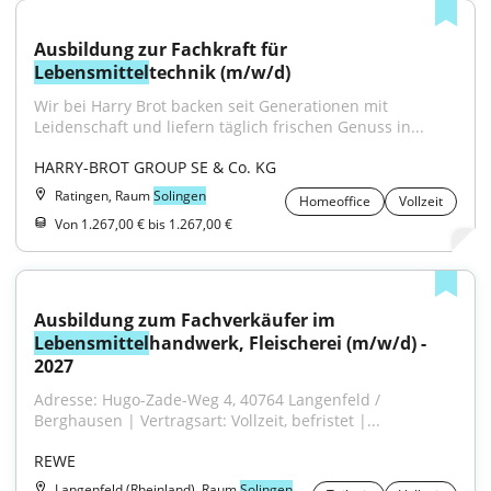
Ausbildung zur Fachkraft für 
Lebensmittel
technik (m/w/d)
Wir bei Harry Brot backen seit Generationen mit 
Leidenschaft und liefern täglich frischen Genuss in...
HARRY-BROT GROUP SE & Co. KG
Ratingen, Raum
Solingen
Homeoffice
Vollzeit
Von 1.267,00 € bis 1.267,00 €
Ausbildung zum Fachverkäufer im 
Lebensmittel
handwerk, Fleischerei (m/w/d) - 
2027
Adresse: Hugo-Zade-Weg 4, 40764 Langenfeld / 
Berghausen | Vertragsart: Vollzeit, befristet |...
REWE
Langenfeld (Rheinland), Raum
Solingen