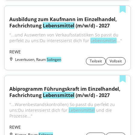
Ausbildung zum Kaufmann im Einzelhandel, 
Fachrichtung 
Lebensmittel
 (m/w/d) - 2027
"...und Auswerten von Verkaufsstatistiken So passt du 
perfekt zu uns:Du interessierst dich für 
Lebensmittel
..."
REWE
Leverkusen, Raum
Solingen
Teilzeit
Vollzeit
Abiprogramm Führungskraft im Einzelhandel, 
Fachrichtung 
Lebensmittel
 (m/w/d) - 2027
"...Warenbestandskontrollen) So passt du perfekt zu 
uns:Du interessierst dich für 
Lebensmittel
 und die 
Prozesse..."
REWE
Kürten, Raum
Solingen