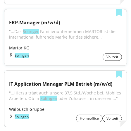
ERP-Manager (m/w/d)
"...Das 
Solinger
 Familienunternehmen MARTOR ist die 
international führende Marke für das sichere..."
Martor KG
Solingen
Vollzeit
IT Application Manager PLM Betrieb (m/w/d)
"...Hierzu trägt auch unsere 37,5 Std./Woche bei. Mobiles 
Arbeiten: Ob in 
Solingen
 oder Zuhause – in unserem..."
Walbusch Gruppe
Solingen
Homeoffice
Vollzeit