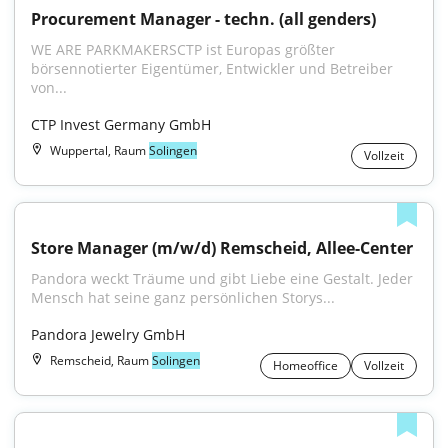
Procurement Manager - techn. (all genders)
WE ARE PARKMAKERSCTP ist Europas größter 
börsennotierter Eigentümer, Entwickler und Betreiber 
von...
CTP Invest Germany GmbH
Wuppertal, Raum
Solingen
Vollzeit
Store Manager (m/w/d) Remscheid, Allee-Center
Pandora weckt Träume und gibt Liebe eine Gestalt. Jeder 
Mensch hat seine ganz persönlichen Storys...
Pandora Jewelry GmbH
Remscheid, Raum
Solingen
Homeoffice
Vollzeit