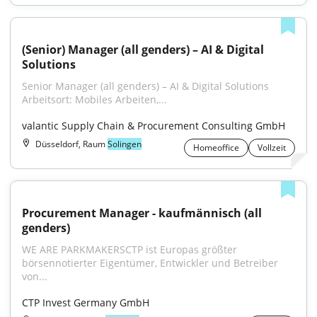
(Senior) Manager (all genders) – AI & Digital 
Solutions
Senior Manager (all genders) – AI & Digital Solutions 
Arbeitsort: Mobiles Arbeiten,...
valantic Supply Chain & Procurement Consulting GmbH
Düsseldorf, Raum
Solingen
Homeoffice
Vollzeit
Procurement Manager - kaufmännisch (all 
genders)
WE ARE PARKMAKERSCTP ist Europas größter 
börsennotierter Eigentümer, Entwickler und Betreiber 
von...
CTP Invest Germany GmbH