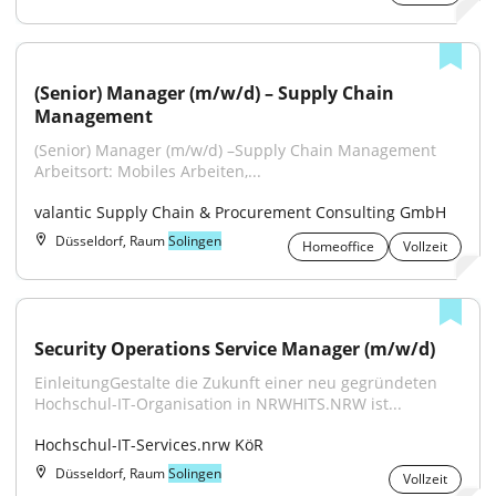
(Senior) Manager (m/w/d) – Supply Chain 
Management
(Senior) Manager (m/w/d) –Supply Chain Management 
Arbeitsort: Mobiles Arbeiten,...
valantic Supply Chain & Procurement Consulting GmbH
Düsseldorf, Raum
Solingen
Homeoffice
Vollzeit
Security Operations Service Manager (m/w/d)
EinleitungGestalte die Zukunft einer neu gegründeten 
Hochschul-IT-Organisation in NRWHITS.NRW ist...
Hochschul-IT-Services.nrw KöR
Düsseldorf, Raum
Solingen
Vollzeit