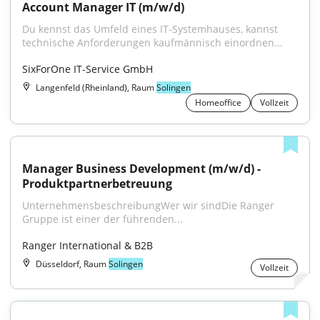
Account Manager IT (m/w/d)
Du kennst das Umfeld eines IT-Systemhauses, kannst 
technische Anforderungen kaufmännisch einordnen...
SixForOne IT-Service GmbH
Langenfeld (Rheinland), Raum
Solingen
Homeoffice
Vollzeit
Manager Business Development (m/w/d) - 
Produktpartnerbetreuung
UnternehmensbeschreibungWer wir sindDie Ranger 
Gruppe ist einer der führenden...
Ranger International & B2B
Düsseldorf, Raum
Solingen
Vollzeit