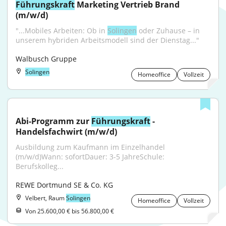
Führungskraft
 Marketing Vertrieb Brand 
(m/w/d)
"...Mobiles Arbeiten: Ob in 
Solingen
 oder Zuhause – in 
unserem hybriden Arbeitsmodell sind der Dienstag..."
Walbusch Gruppe
Solingen
Homeoffice
Vollzeit
Abi-Programm zur 
Führungskraft
 - 
Handelsfachwirt (m/w/d)
Ausbildung zum Kaufmann im Einzelhandel 
(m/w/d)Wann: sofortDauer: 3-5 JahreSchule: 
Berufskolleg...
REWE Dortmund SE & Co. KG
Velbert, Raum
Solingen
Homeoffice
Vollzeit
Von 25.600,00 € bis 56.800,00 €