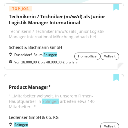
TOP-JOB
Technikerin / Techniker (m/w/d) als Junior 
Logistik Manager International
Technikerin / Techniker (m/w/d) als Junior Logistik 
Manager International Mönchengladbach bei...
Scheidt & Bachmann GmbH
Düsseldorf, Raum
Solingen
Homeoffice
Vollzeit
Von 38.000,00 € bis 48.000,00 € pro Jahr
Product Manager*
"...Mitarbeiter weltweit. In unserem Firmen-
Hauptquartier in 
Solingen
 arbeiten etwa 140 
Mitarbeiter..."
Ledlenser GmbH & Co. KG
Solingen
Vollzeit