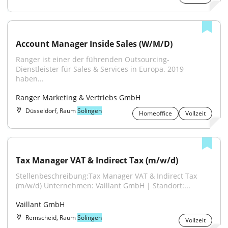
Account Manager Inside Sales (W/M/D)
Ranger ist einer der führenden Outsourcing-
Dienstleister für Sales & Services in Europa. 2019 
haben...
Ranger Marketing & Vertriebs GmbH
Düsseldorf, Raum
Solingen
Homeoffice
Vollzeit
Tax Manager VAT & Indirect Tax (m/w/d)
Stellenbeschreibung:Tax Manager VAT & Indirect Tax 
(m/w/d) Unternehmen: Vaillant GmbH | Standort:...
Vaillant GmbH
Remscheid, Raum
Solingen
Vollzeit