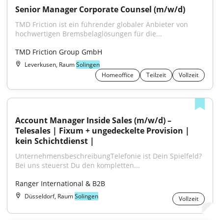
Senior Manager Corporate Counsel (m/w/d)
TMD Friction ist ein führender globaler Anbieter von 
hochwertigen Bremsbelaglösungen für die...
TMD Friction Group GmbH
Leverkusen, Raum
Solingen
Homeoffice
Teilzeit
Vollzeit
Account Manager Inside Sales (m/w/d) – 
Telesales | Fixum + ungedeckelte Provision | 
kein Schichtdienst |
UnternehmensbeschreibungTelefonie ist Dein Spielfeld? 
Bei uns steuerst Du den kompletten...
Ranger International & B2B
Düsseldorf, Raum
Solingen
Vollzeit