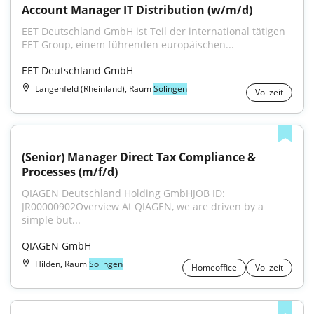
Account Manager IT Distribution (w/m/d)
EET Deutschland GmbH ist Teil der international tätigen 
EET Group, einem führenden europäischen...
EET Deutschland GmbH
Langenfeld (Rheinland), Raum
Solingen
Vollzeit
(Senior) Manager Direct Tax Compliance & 
Processes (m/f/d)
QIAGEN Deutschland Holding GmbHJOB ID: 
JR00000902Overview At QIAGEN, we are driven by a 
simple but...
QIAGEN GmbH
Hilden, Raum
Solingen
Homeoffice
Vollzeit