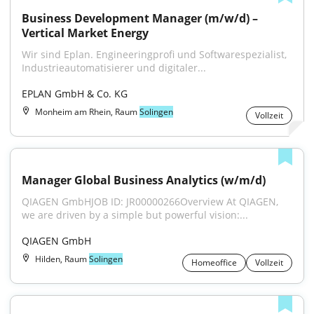
Business Development Manager (m/w/d) – 
Vertical Market Energy
Wir sind Eplan. Engineeringprofi und Softwarespezialist, 
Industrieautomatisierer und digitaler...
EPLAN GmbH & Co. KG
Monheim am Rhein, Raum
Solingen
Vollzeit
Manager Global Business Analytics (w/m/d)
QIAGEN GmbHJOB ID: JR00000266Overview At QIAGEN, 
we are driven by a simple but powerful vision:...
QIAGEN GmbH
Hilden, Raum
Solingen
Homeoffice
Vollzeit